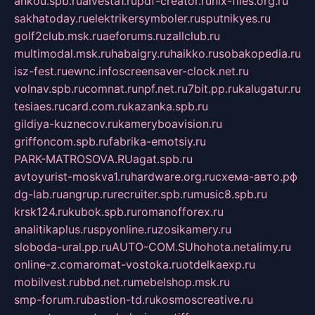
ankou.spb.ru
alvesta1.ru
pdf-creator.ru
nix-files.org.ru
sakhatoday.ru
elektrikersymboler.ru
sputnikyes.ru
golf2club.msk.ru
aeforums.ru
zallclub.ru
multimodal.msk.ru
habaigry.ru
haikko.ru
sobakopedia.ru
isz-fest.ru
ewnc.info
screensaver-clock.net.ru
volnav.spb.ru
comnat.ru
npf.net.ru
7bit.pp.ru
kalugatur.ru
tesiaes.ru
card.com.ru
kazanka.spb.ru
gildiya-kuznecov.ru
kameryboavision.ru
griffoncom.spb.ru
fabrika-emotsiy.ru
PARK-MATROSOVA.RU
agat.spb.ru
avtoyurist-moskva1.ru
hardware.org.ru
схема-авто.рф
dg-lab.ru
angrup.ru
recruiter.spb.ru
music8.spb.ru
krsk124.ru
kubok.spb.ru
romanofforex.ru
analitikaplus.ru
spyonline.ru
zosikamery.ru
sloboda-ural.pp.ru
AUTO-COM.SU
hohota.net
alimy.ru
online-z.com
aromat-vostoka.ru
otdelkaexp.ru
mobilvest.ru
bbd.net.ru
mebelshop.msk.ru
smp-forum.ru
bastion-td.ru
kosmoscreative.ru