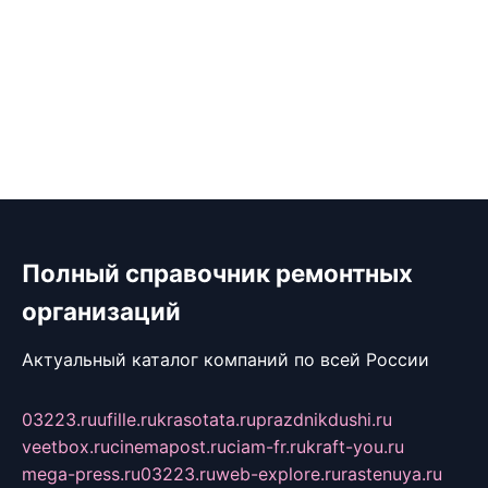
Полный справочник ремонтных
организаций
Актуальный каталог компаний по всей России
03223.ru
ufille.ru
krasotata.ru
prazdnikdushi.ru
veetbox.ru
cinemapost.ru
ciam-fr.ru
kraft-you.ru
mega-press.ru
03223.ru
web-explore.ru
rastenuya.ru