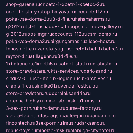
shop-garena.ru
cricetc-1-xbetr-1-xbetcc-2.ru
one-life-story.ru
top-halyava.ru
accounts112.ru
poka-vse-doma-2.ru
3-d-file.ru
hahahaharms.ru
g2012.ru
tst-1.ru
shaggy-cat.ru
opsmgr.ru
ev-gallery.ru
g-2012.ru
ops-mgr.ru
accounts-112.ru
csm-demo.ru
poka-vse-doma2.ru
airgungames.ru
allseo-host.ru
tehosmotre.ru
varieta-yug.ru
cricetc1xbetr1xbetcc2.ru
raytor-d.ru
atillagunn.ru
3d-file.ru
1xbeticricetc1xbetti5.ru
uafoot-statti.ru
e-abis1c.ru
store-brawl-stars.ru
kts-services.ru
dark-sand.ru
sindika-01.ru
sp-life.ru
x-legion.ru
sib-archives.ru
e-abis-1-c.ru
sindika01.ru
venda-festival.ru
store-brawlstars.ru
dooraleksandria.ru
antenna-highly.ru
mine-lab-msk.ru
1-mus.ru
3-sex-porn.ru
ban-damn.ru
purse-factory.ru
viagra-tablet.ru
fasbags.ru
adler-jun.ru
bandamn.ru
fincontech.ru
3sexporn.ru
1mus.ru
darksand.ru
rebus-toys.ru
minelab-msk.ru
alabuga-cityhotel.ru