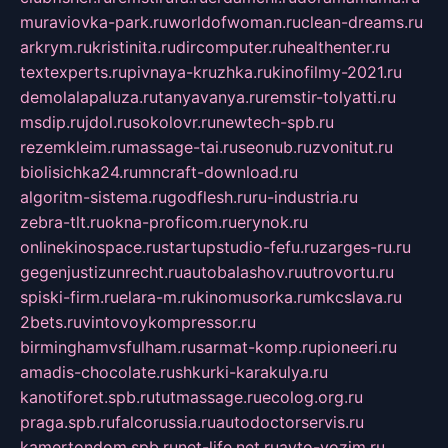
muraviovka-park.ru
worldofwoman.ru
clean-dreams.ru
arkrym.ru
kristinita.ru
dircomputer.ru
healthenter.ru
textexperts.ru
pivnaya-kruzhka.ru
kinofilmy-2021.ru
demolalapaluza.ru
tanyavanya.ru
remstir-tolyatti.ru
msdip.ru
jdol.ru
sokolovr.ru
newtech-spb.ru
rezemkleim.ru
massage-tai.ru
seonub.ru
zvonitut.ru
biolisichka24.ru
mncraft-download.ru
algoritm-sistema.ru
godflesh.ru
ru-industria.ru
zebra-tlt.ru
okna-proficom.ru
erynok.ru
onlinekinospace.ru
startupstudio-fefu.ru
zarges-ru.ru
gegenjustizunrecht.ru
autobalashov.ru
utrovortu.ru
spiski-firm.ru
elara-m.ru
kinomusorka.ru
mkcslava.ru
2bets.ru
vintovoykompressor.ru
birminghamvsfulham.ru
sarmat-komp.ru
pioneeri.ru
amadis-chocolate.ru
shkurki-karakulya.ru
kanotiforet.spb.ru
tutmassage.ru
ecolog.org.ru
praga.spb.ru
falcorussia.ru
autodoctorservis.ru
kamertondom.spb.ru
net-life.net.ru
avto-vozim.ru