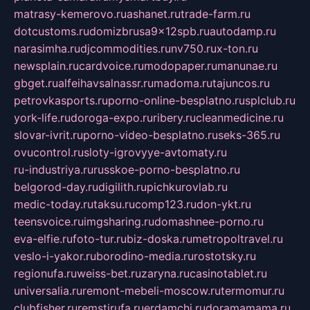
matrasy-kemerovo.ru
ashanet.ru
trade-farm.ru
dotcustoms.ru
domizbrusa9x12spb.ru
autodamp.ru
narasimha.ru
djcommodities.ru
nv750.ru
x-ton.ru
newsplain.ru
cardvoice.ru
modopaper.ru
manunae.ru
gbget.ru
alfeihavsalnassr.ru
madoma.ru
tajuncos.ru
petrovkasports.ru
porno-online-besplatno.ru
splclub.ru
york-life.ru
doroga-expo.ru
ribery.ru
cleanmedicine.ru
slovar-ivrit.ru
porno-video-besplatno.ru
seks-365.ru
ovucontrol.ru
sloty-igrovyye-avtomaty.ru
ru-industriya.ru
russkoe-porno-besplatno.ru
belgorod-day.ru
digilith.ru
pichkurovlab.ru
medic-today.ru
taksu.ru
comp123.ru
don-ykt.ru
teensvoice.ru
imgsharing.ru
domashnee-porno.ru
eva-elfie.ru
foto-tur.ru
biz-doska.ru
metropoltravel.ru
veslo-i-yakor.ru
borodino-media.ru
rostotsky.ru
regionufa.ru
weiss-bet.ru
zaryna.ru
casinotablet.ru
universalia.ru
remont-mebeli-moscow.ru
termomur.ru
clubfisher.ru
remstirufa.ru
erdamchi.ru
doramamama.ru