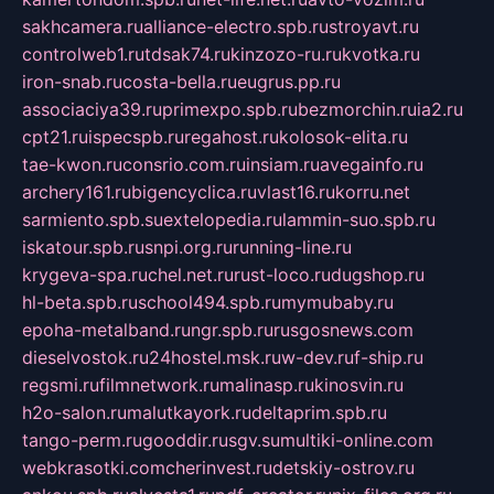
sakhcamera.ru
alliance-electro.spb.ru
stroyavt.ru
controlweb1.ru
tdsak74.ru
kinzozo-ru.ru
kvotka.ru
iron-snab.ru
costa-bella.ru
eugrus.pp.ru
associaciya39.ru
primexpo.spb.ru
bezmorchin.ru
ia2.ru
cpt21.ru
ispecspb.ru
regahost.ru
kolosok-elita.ru
tae-kwon.ru
consrio.com.ru
insiam.ru
avegainfo.ru
archery161.ru
bigencyclica.ru
vlast16.ru
korru.net
sarmiento.spb.su
extelopedia.ru
lammin-suo.spb.ru
iskatour.spb.ru
snpi.org.ru
running-line.ru
krygeva-spa.ru
chel.net.ru
rust-loco.ru
dugshop.ru
hl-beta.spb.ru
school494.spb.ru
mymubaby.ru
epoha-metalband.ru
ngr.spb.ru
rusgosnews.com
dieselvostok.ru
24hostel.msk.ru
w-dev.ru
f-ship.ru
regsmi.ru
filmnetwork.ru
malinasp.ru
kinosvin.ru
h2o-salon.ru
malutkayork.ru
deltaprim.spb.ru
tango-perm.ru
gooddir.ru
sgv.su
multiki-online.com
webkrasotki.com
cherinvest.ru
detskiy-ostrov.ru