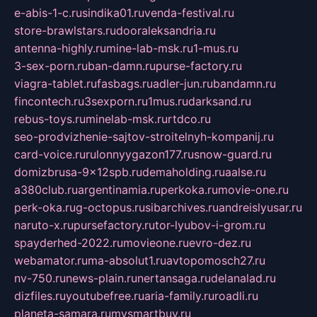
e-abis-1-c.ru
sindika01.ru
venda-festival.ru
store-brawlstars.ru
dooraleksandria.ru
antenna-highly.ru
mine-lab-msk.ru
1-mus.ru
3-sex-porn.ru
ban-damn.ru
purse-factory.ru
viagra-tablet.ru
fasbags.ru
adler-jun.ru
bandamn.ru
fincontech.ru
3sexporn.ru
1mus.ru
darksand.ru
rebus-toys.ru
minelab-msk.ru
rtdco.ru
seo-prodvizhenie-sajtov-stroitelnyh-kompanij.ru
card-voice.ru
rulonnyygazon177.ru
snow-guard.ru
domizbrusa-9x12spb.ru
demaholding.ru
aalse.ru
a380club.ru
argentinamia.ru
perkoka.ru
movie-one.ru
perk-oka.ru
g-octopus.ru
sibarchives.ru
andreislyusar.ru
naruto-x.ru
pursefactory.ru
tor-lyubov-i-grom.ru
spayderhed-2022.ru
movieone.ru
evro-dez.ru
webamator.ru
ma-absolut1.ru
avtopomosch27.ru
nv-750.ru
news-plain.ru
nertansaga.ru
delanalad.ru
dizfiles.ru
youtubefree.ru
aria-family.ru
roadli.ru
planeta-samara.ru
mysmartbuy.ru