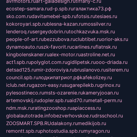
avrmotors.ru
art-galadesign.ru
tiffany-c.ru
ecostep-samara.ru
d-p.spb.ru
галактика73.рф
sko.com.ru
davitamebel-spb.ru
fotsis.ru
tesiaes.ru
kokoroyari.spb.ru
blesna-kazan.ru
mossilver.ru
lenderoq.ru
sergeydobrin.ru
tochkazvuka.msk.ru
people-of-art.ru
bezzubova.ru
clubtibet.ru
orior-aks.ru
dynamoauto.ru
szk-favorit.ru
carlines.ru
flatnsk.ru
kingbolenskaner.ru
alex-motor.ru
astroline.net.ru
act1.spb.ru
polyglot.com.ru
gidlipetsk.ru
ooo-driada.ru
detsad125.ru
mir-zdoroviya.ru
bruslanovo.ru
siterem.ru
council.spb.ru
лодкипатриот.рф
kafekolizey.ru
iclub.net.ru
gazon-easy.ru
sugarepilekb.ru
grinox.ru
pylesostineco.ru
msts-ozarenie.ru
kameryjooan.ru
artemovskij.ru
dopler.spb.ru
aid70.ru
metall-perm.ru
ndm.msk.ru
ratingzooshop.ru
apiaccess.ru
globalautotrade.info
bezverhovskoe.ru
drsschool.ru
ZOOSMART.SPB.RU
dalakony.ru
medikijob.ru
remontt.spb.ru
photostudia.spb.ru
myragon.ru