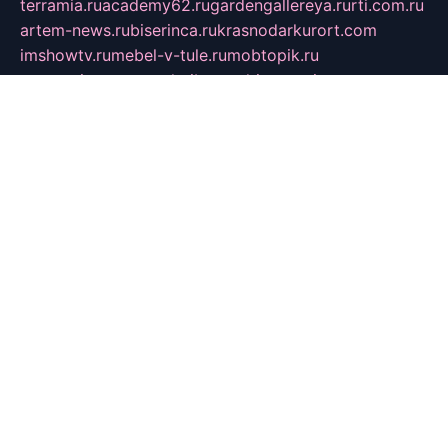
terramia.ru
academy62.ru
gardengallereya.ru
rti.com.ru
artem-news.ru
biserinca.ru
krasnodarkurort.com
imshowtv.ru
mebel-v-tule.ru
mobtopik.ru
pcsecurity.net.ru
tool-sib.ru
multimetrunit.ru
sp-tour.ru
fan-cs.ru
santeh-russia.ru
symbian9.net.ru
DSHAIR.RU
tmmotors.spb.ru
xjocuricopii.com
musavtomat.msk.ru
obustrojdom.ru
sovetcik.ru
ybaranovskaya.ru
ppknews.ru
cult-alshei.ru
JAPANRUSSIA.RU
proekciyamebel.ru
imper-finans.ru
rim.org.ru
glamourai.ru
brassminus.ru
zabor-pro.ru
ftn.pp.ru
dorogoe58.ru
laimengpacker.ru
kuzova-zapchasti.ru
sageerp.ru
taxodrom.ru
dsrazvitie.ru
hardcity.net.ru
ratinghomegames.ru
topservice25.ru
gubernyan.ru
gtglasslined.ru
ii4.ru
tssport.spb.ru
andorra24.com
blackwallstreet.ru
oboimos.ru
optim-doors.com.ru
ikuch.ru
nycr.org.ru
npa21.ru
vremya-ch.spb.ru
desert000.ru
ivtorgi.ru
ifiori.ru
catalog-statei.ru
dcv.org.ru
spetsmaster174.ru
ipkameryhiseeu.ru