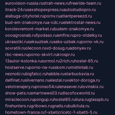
eurovision-russia.ru
strah-news.ru
freeride-team.ru
itrack-24.ru
sexshopexpress.ru
autostudiopro.ru
alabuga-cityhotel.ru
pornv.ru
atlantpereezd.ru
bud-em-znakomye.ru
a-cdc.ru
elektrostal-news.ru
korolevremont-market.ru
budem-znakomye.ru
oooagrosnab.ru
fpodaso.ru
emfire.ru
pro-otdelky.ru
ukrasotki.ru
seksuzbek.ru
seks-uzbek.ru
porno-vk.ru
sovratili.ru
olecoon.ru
vd-dosug.ru
adonyev.ru
rbc-news.ru
porno-skvirt.ru
krospr.ru
13autor-kolonka.ru
sormol.ru
2rich.ru
hostel-65.ru
hostserve.ru
porno-na-russkom.ru
mishinlab.ru
neznobi.ru
bigfatcc.ru
habble.ru
starbucksvia.ru
delfinet.ru
silvernano.ru
elestal.ru
vektor-doroga.ru
velotrenajery.ru
pronso54.ru
lenasever.ru
lovinskix.ru
show-pets.ru
smartnews03.ru
discofoxworld.ru
miraclecoon.ru
pongup.ru
hostel65.ru
liura.ru
glasspb.ru
firehunters.ru
gribowo.ru
gnalis.ru
bulkitula.ru
hometown-france.ru
1-xbeticricetc-1-xbetti-5.ru