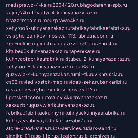
medsprawo-4-ka.ru
2864420.ru
blagodarenie-spb.ru
zajmy24.ru
tovudyi-4-kuhnyanazakaz.ru
brazzerscom.ru
medsprawo4ka.ru
xehyroo5kuhnyanazakaz.ru
fabrikayfabrikaefabrika.ru
vskrytie-zamkov-moskva-113.ru
biletnadom.ru
zed-online.ru
pimchax.ru
brazzers-hd.ru
z-host.ru
kitubeu2kuhnyanazakaz.ru
naperekate.ru
kuhnyaofabrikaufabrik.ru
kitubeu-2-kuhnyanazakaz.ru
xehyroo-5-kuhnyanazakaz.ru
cs-68.ru
guzywia-4-kuhnyanazakaz.ru
mir-tk.ru
vlknrussia.ru
cs68.ru
vladivostok-map.ru
video-seks.ru
bankaribi.ru
raszar.ru
vskrytie-zamkov-moskva113.ru
lipetsktelecom.ru
tovudyi4kuhnyanazakaz.ru
seksuzb.ru
guzywia4kuhnyanazakaz.ru
fabrikaofabrikaokuhny.ru
kuhnyaekuhnyaafabrika.ru
kuhnyaykuhnyayfabrika.ru
e-abis1c.ru
store-brawl-stars.ru
kts-services.ru
dark-sand.ru
sindika-01.ru
sp-life.ru
x-legion.ru
sib-archives.ru