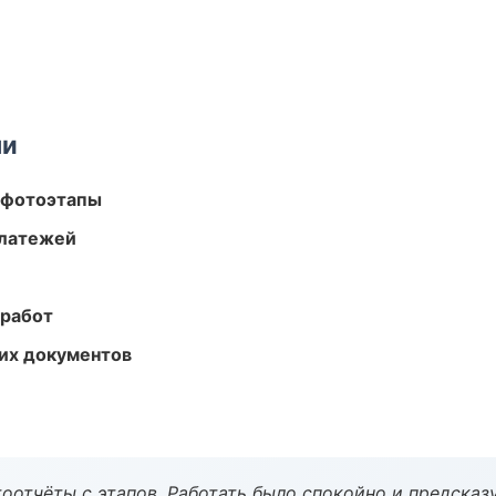
ми
 фотоэтапы
платежей
 работ
их документов
оотчёты с этапов. Работать было спокойно и предсказ