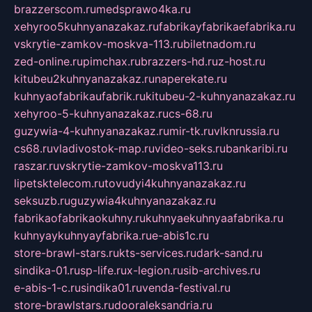
brazzerscom.ru
medsprawo4ka.ru
xehyroo5kuhnyanazakaz.ru
fabrikayfabrikaefabrika.ru
vskrytie-zamkov-moskva-113.ru
biletnadom.ru
zed-online.ru
pimchax.ru
brazzers-hd.ru
z-host.ru
kitubeu2kuhnyanazakaz.ru
naperekate.ru
kuhnyaofabrikaufabrik.ru
kitubeu-2-kuhnyanazakaz.ru
xehyroo-5-kuhnyanazakaz.ru
cs-68.ru
guzywia-4-kuhnyanazakaz.ru
mir-tk.ru
vlknrussia.ru
cs68.ru
vladivostok-map.ru
video-seks.ru
bankaribi.ru
raszar.ru
vskrytie-zamkov-moskva113.ru
lipetsktelecom.ru
tovudyi4kuhnyanazakaz.ru
seksuzb.ru
guzywia4kuhnyanazakaz.ru
fabrikaofabrikaokuhny.ru
kuhnyaekuhnyaafabrika.ru
kuhnyaykuhnyayfabrika.ru
e-abis1c.ru
store-brawl-stars.ru
kts-services.ru
dark-sand.ru
sindika-01.ru
sp-life.ru
x-legion.ru
sib-archives.ru
e-abis-1-c.ru
sindika01.ru
venda-festival.ru
store-brawlstars.ru
dooraleksandria.ru