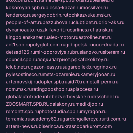
sko.com.ru
davitamebel-spb.ru
fotsis.ru
tesiaes.ru
kokoroyari.spb.ru
blesna-kazan.ru
mossilver.ru
lenderoq.ru
sergeydobrin.ru
tochkazvuka.msk.ru
people-of-art.ru
bezzubova.ru
clubtibet.ru
orior-aks.ru
dynamoauto.ru
szk-favorit.ru
carlines.ru
flatnsk.ru
kingbolenskaner.ru
alex-motor.ru
astroline.net.ru
act1.spb.ru
polyglot.com.ru
gidlipetsk.ru
ooo-driada.ru
detsad125.ru
mir-zdoroviya.ru
bruslanovo.ru
siterem.ru
council.spb.ru
лодкипатриот.рф
kafekolizey.ru
iclub.net.ru
gazon-easy.ru
sugarepilekb.ru
grinox.ru
pylesostineco.ru
msts-ozarenie.ru
kameryjooan.ru
artemovskij.ru
dopler.spb.ru
aid70.ru
metall-perm.ru
ndm.msk.ru
ratingzooshop.ru
apiaccess.ru
globalautotrade.info
bezverhovskoe.ru
drsschool.ru
ZOOSMART.SPB.RU
dalakony.ru
medikijob.ru
remontt.spb.ru
photostudia.spb.ru
myragon.ru
terramia.ru
academy62.ru
gardengallereya.ru
rti.com.ru
artem-news.ru
biserinca.ru
krasnodarkurort.com