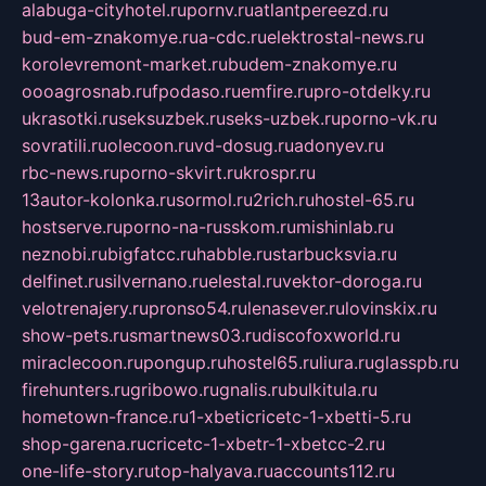
alabuga-cityhotel.ru
pornv.ru
atlantpereezd.ru
bud-em-znakomye.ru
a-cdc.ru
elektrostal-news.ru
korolevremont-market.ru
budem-znakomye.ru
oooagrosnab.ru
fpodaso.ru
emfire.ru
pro-otdelky.ru
ukrasotki.ru
seksuzbek.ru
seks-uzbek.ru
porno-vk.ru
sovratili.ru
olecoon.ru
vd-dosug.ru
adonyev.ru
rbc-news.ru
porno-skvirt.ru
krospr.ru
13autor-kolonka.ru
sormol.ru
2rich.ru
hostel-65.ru
hostserve.ru
porno-na-russkom.ru
mishinlab.ru
neznobi.ru
bigfatcc.ru
habble.ru
starbucksvia.ru
delfinet.ru
silvernano.ru
elestal.ru
vektor-doroga.ru
velotrenajery.ru
pronso54.ru
lenasever.ru
lovinskix.ru
show-pets.ru
smartnews03.ru
discofoxworld.ru
miraclecoon.ru
pongup.ru
hostel65.ru
liura.ru
glasspb.ru
firehunters.ru
gribowo.ru
gnalis.ru
bulkitula.ru
hometown-france.ru
1-xbeticricetc-1-xbetti-5.ru
shop-garena.ru
cricetc-1-xbetr-1-xbetcc-2.ru
one-life-story.ru
top-halyava.ru
accounts112.ru