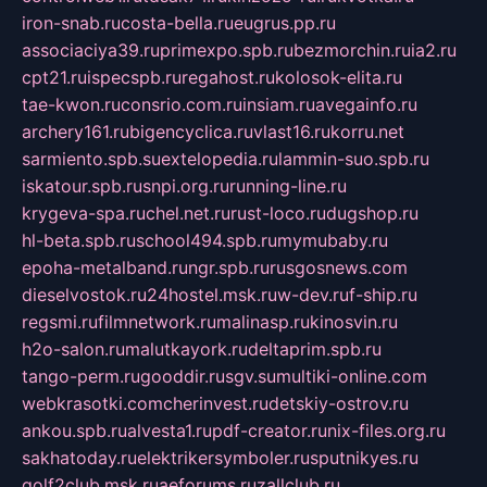
iron-snab.ru
costa-bella.ru
eugrus.pp.ru
associaciya39.ru
primexpo.spb.ru
bezmorchin.ru
ia2.ru
cpt21.ru
ispecspb.ru
regahost.ru
kolosok-elita.ru
tae-kwon.ru
consrio.com.ru
insiam.ru
avegainfo.ru
archery161.ru
bigencyclica.ru
vlast16.ru
korru.net
sarmiento.spb.su
extelopedia.ru
lammin-suo.spb.ru
iskatour.spb.ru
snpi.org.ru
running-line.ru
krygeva-spa.ru
chel.net.ru
rust-loco.ru
dugshop.ru
hl-beta.spb.ru
school494.spb.ru
mymubaby.ru
epoha-metalband.ru
ngr.spb.ru
rusgosnews.com
dieselvostok.ru
24hostel.msk.ru
w-dev.ru
f-ship.ru
regsmi.ru
filmnetwork.ru
malinasp.ru
kinosvin.ru
h2o-salon.ru
malutkayork.ru
deltaprim.spb.ru
tango-perm.ru
gooddir.ru
sgv.su
multiki-online.com
webkrasotki.com
cherinvest.ru
detskiy-ostrov.ru
ankou.spb.ru
alvesta1.ru
pdf-creator.ru
nix-files.org.ru
sakhatoday.ru
elektrikersymboler.ru
sputnikyes.ru
golf2club.msk.ru
aeforums.ru
zallclub.ru