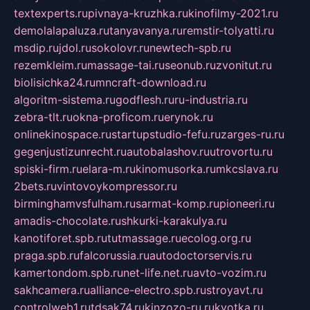
textexperts.ru
pivnaya-kruzhka.ru
kinofilmy-2021.ru
demolalapaluza.ru
tanyavanya.ru
remstir-tolyatti.ru
msdip.ru
jdol.ru
sokolovr.ru
newtech-spb.ru
rezemkleim.ru
massage-tai.ru
seonub.ru
zvonitut.ru
biolisichka24.ru
mncraft-download.ru
algoritm-sistema.ru
godflesh.ru
ru-industria.ru
zebra-tlt.ru
okna-proficom.ru
erynok.ru
onlinekinospace.ru
startupstudio-fefu.ru
zarges-ru.ru
gegenjustizunrecht.ru
autobalashov.ru
utrovortu.ru
spiski-firm.ru
elara-m.ru
kinomusorka.ru
mkcslava.ru
2bets.ru
vintovoykompressor.ru
birminghamvsfulham.ru
sarmat-komp.ru
pioneeri.ru
amadis-chocolate.ru
shkurki-karakulya.ru
kanotiforet.spb.ru
tutmassage.ru
ecolog.org.ru
praga.spb.ru
falcorussia.ru
autodoctorservis.ru
kamertondom.spb.ru
net-life.net.ru
avto-vozim.ru
sakhcamera.ru
alliance-electro.spb.ru
stroyavt.ru
controlweb1.ru
tdsak74.ru
kinzozo-ru.ru
kvotka.ru