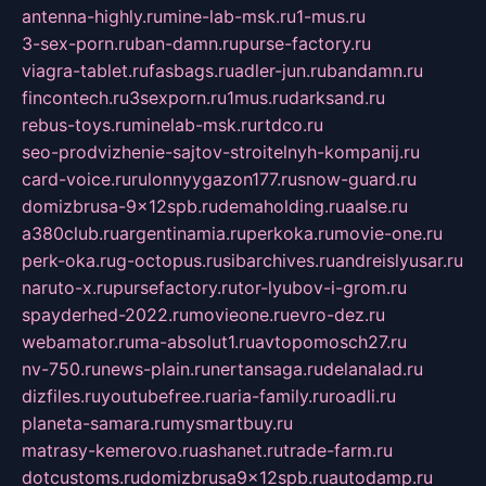
antenna-highly.ru
mine-lab-msk.ru
1-mus.ru
3-sex-porn.ru
ban-damn.ru
purse-factory.ru
viagra-tablet.ru
fasbags.ru
adler-jun.ru
bandamn.ru
fincontech.ru
3sexporn.ru
1mus.ru
darksand.ru
rebus-toys.ru
minelab-msk.ru
rtdco.ru
seo-prodvizhenie-sajtov-stroitelnyh-kompanij.ru
card-voice.ru
rulonnyygazon177.ru
snow-guard.ru
domizbrusa-9x12spb.ru
demaholding.ru
aalse.ru
a380club.ru
argentinamia.ru
perkoka.ru
movie-one.ru
perk-oka.ru
g-octopus.ru
sibarchives.ru
andreislyusar.ru
naruto-x.ru
pursefactory.ru
tor-lyubov-i-grom.ru
spayderhed-2022.ru
movieone.ru
evro-dez.ru
webamator.ru
ma-absolut1.ru
avtopomosch27.ru
nv-750.ru
news-plain.ru
nertansaga.ru
delanalad.ru
dizfiles.ru
youtubefree.ru
aria-family.ru
roadli.ru
planeta-samara.ru
mysmartbuy.ru
matrasy-kemerovo.ru
ashanet.ru
trade-farm.ru
dotcustoms.ru
domizbrusa9x12spb.ru
autodamp.ru