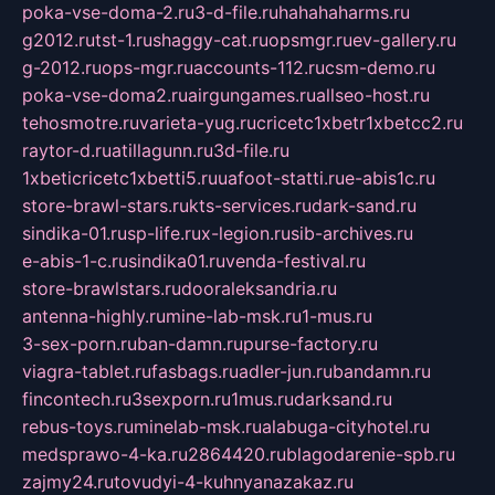
poka-vse-doma-2.ru
3-d-file.ru
hahahaharms.ru
g2012.ru
tst-1.ru
shaggy-cat.ru
opsmgr.ru
ev-gallery.ru
g-2012.ru
ops-mgr.ru
accounts-112.ru
csm-demo.ru
poka-vse-doma2.ru
airgungames.ru
allseo-host.ru
tehosmotre.ru
varieta-yug.ru
cricetc1xbetr1xbetcc2.ru
raytor-d.ru
atillagunn.ru
3d-file.ru
1xbeticricetc1xbetti5.ru
uafoot-statti.ru
e-abis1c.ru
store-brawl-stars.ru
kts-services.ru
dark-sand.ru
sindika-01.ru
sp-life.ru
x-legion.ru
sib-archives.ru
e-abis-1-c.ru
sindika01.ru
venda-festival.ru
store-brawlstars.ru
dooraleksandria.ru
antenna-highly.ru
mine-lab-msk.ru
1-mus.ru
3-sex-porn.ru
ban-damn.ru
purse-factory.ru
viagra-tablet.ru
fasbags.ru
adler-jun.ru
bandamn.ru
fincontech.ru
3sexporn.ru
1mus.ru
darksand.ru
rebus-toys.ru
minelab-msk.ru
alabuga-cityhotel.ru
medsprawo-4-ka.ru
2864420.ru
blagodarenie-spb.ru
zajmy24.ru
tovudyi-4-kuhnyanazakaz.ru