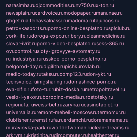
narasimha.ru
djcommodities.ru
nv750.ru
x-ton.ru
newsplain.ru
cardvoice.ru
modopaper.ru
manunae.ru
gbget.ru
alfeihavsalnassr.ru
madoma.ru
tajuncos.ru
petrovkasports.ru
porno-online-besplatno.ru
splclub.ru
york-life.ru
doroga-expo.ru
ribery.ru
cleanmedicine.ru
slovar-ivrit.ru
porno-video-besplatno.ru
seks-365.ru
ovucontrol.ru
sloty-igrovyye-avtomaty.ru
ru-industriya.ru
russkoe-porno-besplatno.ru
belgorod-day.ru
digilith.ru
pichkurovlab.ru
medic-today.ru
taksu.ru
comp123.ru
don-ykt.ru
teensvoice.ru
imgsharing.ru
domashnee-porno.ru
eva-elfie.ru
foto-tur.ru
biz-doska.ru
metropoltravel.ru
veslo-i-yakor.ru
borodino-media.ru
rostotsky.ru
regionufa.ru
weiss-bet.ru
zaryna.ru
casinotablet.ru
universalia.ru
remont-mebeli-moscow.ru
termomur.ru
clubfisher.ru
remstirufa.ru
erdamchi.ru
doramamama.ru
muraviovka-park.ru
worldofwoman.ru
clean-dreams.ru
arkrym.ru
kristinita.ru
dircomputer.ru
healthenter.ru