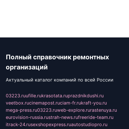
Полный справочник ремонтных
организаций
Актуальный каталог компаний по всей России
03223.ru
ufille.ru
krasotata.ru
prazdnikdushi.ru
veetbox.ru
cinemapost.ru
ciam-fr.ru
kraft-you.ru
mega-press.ru
03223.ru
web-explore.ru
rastenuya.ru
eurovision-russia.ru
strah-news.ru
freeride-team.ru
itrack-24.ru
sexshopexpress.ru
autostudiopro.ru