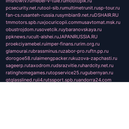
imshowtv.ru
mebel-v-tule.ru
mobtopik.ru
pcsecurity.net.ru
tool-sib.ru
multimetrunit.ru
sp-tour.ru
fan-cs.ru
santeh-russia.ru
symbian9.net.ru
DSHAIR.RU
tmmotors.spb.ru
xjocuricopii.com
musavtomat.msk.ru
obustrojdom.ru
sovetcik.ru
ybaranovskaya.ru
ppknews.ru
cult-alshei.ru
JAPANRUSSIA.RU
proekciyamebel.ru
imper-finans.ru
rim.org.ru
glamourai.ru
brassminus.ru
zabor-pro.ru
ftn.pp.ru
dorogoe58.ru
laimengpacker.ru
kuzova-zapchasti.ru
sageerp.ru
taxodrom.ru
dsrazvitie.ru
hardcity.net.ru
ratinghomegames.ru
topservice25.ru
gubernyan.ru
gtglasslined.ru
ii4.ru
tssport.spb.ru
andorra24.com
blackwallstreet.ru
oboimos.ru
optim-doors.com.ru
ikuch.ru
nycr.org.ru
npa21.ru
vremya-ch.spb.ru
desert000.ru
ivtorgi.ru
ifiori.ru
catalog-statei.ru
dcv.org.ru
spetsmaster174.ru
ipkameryhiseeu.ru
dum26.ru
ruspol.spb.ru
fr-opendp.ru
kam-solnyshko.ru
cheyenne-arapaho.ru
sevzapmetal.spb.ru