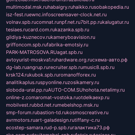
multimodal.msk.ru
habaigry.ru
haikko.ru
sobakopedia.ru
isz-fest.ru
ewnc.info
screensaver-clock.net.ru
volnav.spb.ru
comnat.ru
npf.net.ru
7bit.pp.ru
kalugatur.ru
tesiaes.ru
card.com.ru
kazanka.spb.ru
gildiya-kuznecov.ru
kameryboavision.ru
griffoncom.spb.ru
fabrika-emotsiy.ru
PARK-MATROSOVA.RU
agat.spb.ru
avtoyurist-moskva1.ru
hardware.org.ru
схема-авто.рф
dg-lab.ru
angrup.ru
recruiter.spb.ru
music8.spb.ru
krsk124.ru
kubok.spb.ru
romanofforex.ru
analitikaplus.ru
spyonline.ru
zosikamery.ru
sloboda-ural.pp.ru
AUTO-COM.SU
hohota.net
alimy.ru
online-z.com
aromat-vostoka.ru
otdelkaexp.ru
mobilvest.ru
bbd.net.ru
mebelshop.msk.ru
smp-forum.ru
bastion-td.ru
kosmoscreative.ru
avrmotors.ru
art-galadesign.ru
tiffany-c.ru
ecostep-samara.ru
d-p.spb.ru
галактика73.рф