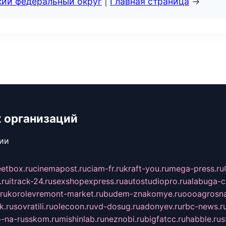
кий федеральный округ
|
Главная страница
→
 организаций
сии
eetbox.ru
cinemapost.ru
ciam-fr.ru
kraft-you.ru
mega-press.ru
.ru
itrack-24.ru
sexshopexpress.ru
autostudiopro.ru
alabuga-ci
ru
korolevremont-market.ru
budem-znakomye.ru
oooagrosna
k.ru
sovratili.ru
olecoon.ru
vd-dosug.ru
adonyev.ru
rbc-news.r
-na-russkom.ru
mishinlab.ru
neznobi.ru
bigfatcc.ru
habble.ru
s