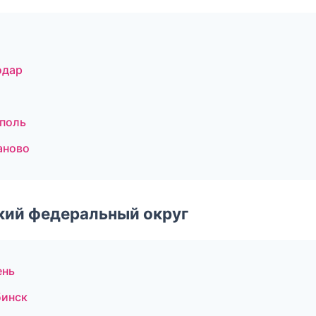
одар
ополь
аново
ский федеральный округ
ень
бинск