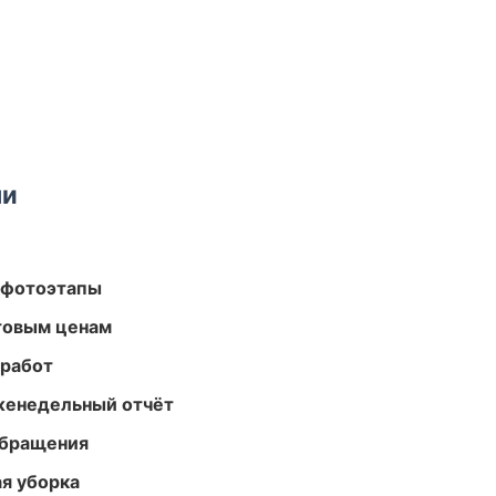
ми
 фотоэтапы
птовым ценам
 работ
женедельный отчёт
обращения
ая уборка