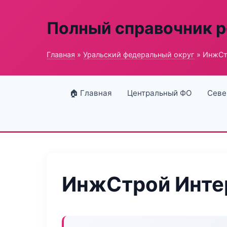
Полный справочник 
Главная
»
Уральский федеральный округ
» ИнжСт
🏠 Главная
Центральный ФО
Севе
ИнжСтрой Инте