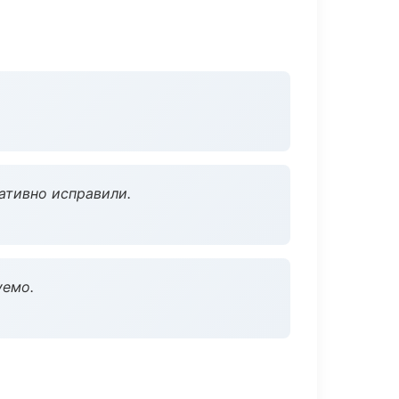
ативно исправили.
уемо.