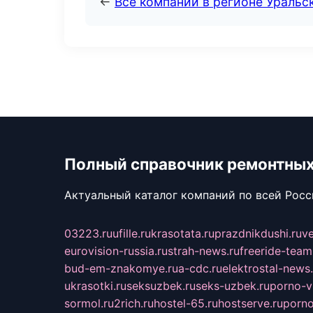
←
Все компании в регионе Уральс
Полный справочник ремонтных
Актуальный каталог компаний по всей Рос
03223.ru
ufille.ru
krasotata.ru
prazdnikdushi.ru
v
eurovision-russia.ru
strah-news.ru
freeride-team
bud-em-znakomye.ru
a-cdc.ru
elektrostal-news.
ukrasotki.ru
seksuzbek.ru
seks-uzbek.ru
porno-v
sormol.ru
2rich.ru
hostel-65.ru
hostserve.ru
porno