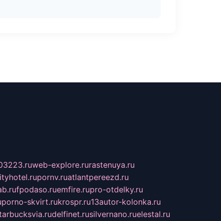
03223.ru
web-explore.ru
rastenuya.ru
tyhotel.ru
pornv.ru
atlantpereezd.ru
b.ru
fpodaso.ru
emfire.ru
pro-otdelky.ru
u
porno-skvirt.ru
krospr.ru
13autor-kolonka.ru
tarbucksvia.ru
delfinet.ru
silvernano.ru
elestal.ru