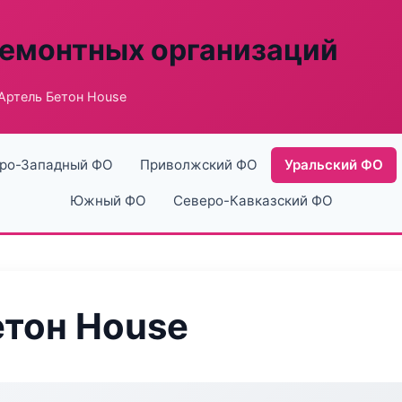
ремонтных организаций
Артель Бетон House
ро-Западный ФО
Приволжский ФО
Уральский ФО
Южный ФО
Северо-Кавказский ФО
етон House