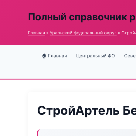
Полный справочник 
Главная
»
Уральский федеральный округ
» Строй
🏠 Главная
Центральный ФО
Севе
СтройАртель Б