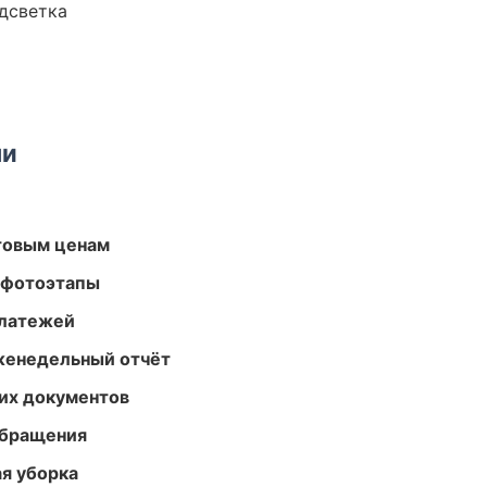
одсветка
ми
птовым ценам
 фотоэтапы
платежей
женедельный отчёт
их документов
обращения
ая уборка