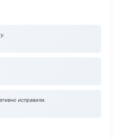
у.
ативно исправили.