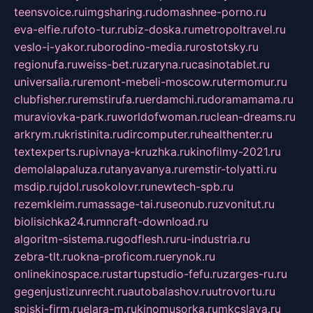
teensvoice.ru
imgsharing.ru
domashnee-porno.ru
eva-elfie.ru
foto-tur.ru
biz-doska.ru
metropoltravel.ru
veslo-i-yakor.ru
borodino-media.ru
rostotsky.ru
regionufa.ru
weiss-bet.ru
zaryna.ru
casinotablet.ru
universalia.ru
remont-mebeli-moscow.ru
termomur.ru
clubfisher.ru
remstirufa.ru
erdamchi.ru
doramamama.ru
muraviovka-park.ru
worldofwoman.ru
clean-dreams.ru
arkrym.ru
kristinita.ru
dircomputer.ru
healthenter.ru
textexperts.ru
pivnaya-kruzhka.ru
kinofilmy-2021.ru
demolalapaluza.ru
tanyavanya.ru
remstir-tolyatti.ru
msdip.ru
jdol.ru
sokolovr.ru
newtech-spb.ru
rezemkleim.ru
massage-tai.ru
seonub.ru
zvonitut.ru
biolisichka24.ru
mncraft-download.ru
algoritm-sistema.ru
godflesh.ru
ru-industria.ru
zebra-tlt.ru
okna-proficom.ru
erynok.ru
onlinekinospace.ru
startupstudio-fefu.ru
zarges-ru.ru
gegenjustizunrecht.ru
autobalashov.ru
utrovortu.ru
spiski-firm.ru
elara-m.ru
kinomusorka.ru
mkcslava.ru