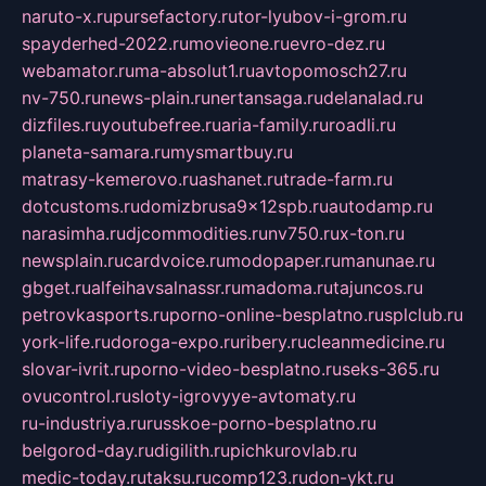
naruto-x.ru
pursefactory.ru
tor-lyubov-i-grom.ru
spayderhed-2022.ru
movieone.ru
evro-dez.ru
webamator.ru
ma-absolut1.ru
avtopomosch27.ru
nv-750.ru
news-plain.ru
nertansaga.ru
delanalad.ru
dizfiles.ru
youtubefree.ru
aria-family.ru
roadli.ru
planeta-samara.ru
mysmartbuy.ru
matrasy-kemerovo.ru
ashanet.ru
trade-farm.ru
dotcustoms.ru
domizbrusa9x12spb.ru
autodamp.ru
narasimha.ru
djcommodities.ru
nv750.ru
x-ton.ru
newsplain.ru
cardvoice.ru
modopaper.ru
manunae.ru
gbget.ru
alfeihavsalnassr.ru
madoma.ru
tajuncos.ru
petrovkasports.ru
porno-online-besplatno.ru
splclub.ru
york-life.ru
doroga-expo.ru
ribery.ru
cleanmedicine.ru
slovar-ivrit.ru
porno-video-besplatno.ru
seks-365.ru
ovucontrol.ru
sloty-igrovyye-avtomaty.ru
ru-industriya.ru
russkoe-porno-besplatno.ru
belgorod-day.ru
digilith.ru
pichkurovlab.ru
medic-today.ru
taksu.ru
comp123.ru
don-ykt.ru