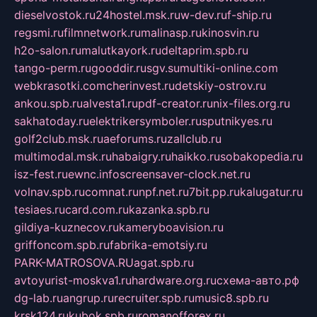
dieselvostok.ru
24hostel.msk.ru
w-dev.ru
f-ship.ru
regsmi.ru
filmnetwork.ru
malinasp.ru
kinosvin.ru
h2o-salon.ru
malutkayork.ru
deltaprim.spb.ru
tango-perm.ru
gooddir.ru
sgv.su
multiki-online.com
webkrasotki.com
cherinvest.ru
detskiy-ostrov.ru
ankou.spb.ru
alvesta1.ru
pdf-creator.ru
nix-files.org.ru
sakhatoday.ru
elektrikersymboler.ru
sputnikyes.ru
golf2club.msk.ru
aeforums.ru
zallclub.ru
multimodal.msk.ru
habaigry.ru
haikko.ru
sobakopedia.ru
isz-fest.ru
ewnc.info
screensaver-clock.net.ru
volnav.spb.ru
comnat.ru
npf.net.ru
7bit.pp.ru
kalugatur.ru
tesiaes.ru
card.com.ru
kazanka.spb.ru
gildiya-kuznecov.ru
kameryboavision.ru
griffoncom.spb.ru
fabrika-emotsiy.ru
PARK-MATROSOVA.RU
agat.spb.ru
avtoyurist-moskva1.ru
hardware.org.ru
схема-авто.рф
dg-lab.ru
angrup.ru
recruiter.spb.ru
music8.spb.ru
krsk124.ru
kubok.spb.ru
romanofforex.ru