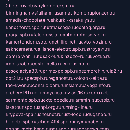
2bets.ru
vintovoykompressor.ru
birminghamvsfulham.ru
sarmat-komp.ru
pioneeri.ru
amadis-chocolate.ru
shkurki-karakulya.ru
kanotiforet.spb.ru
tutmassage.ru
ecolog.org.ru
praga.spb.ru
falcorussia.ru
autodoctorservis.ru
kamertondom.spb.ru
net-life.net.ru
avto-vozim.ru
sakhcamera.ru
alliance-electro.spb.ru
stroyavt.ru
controlweb1.ru
tdsak74.ru
kinzozo-ru.ru
kvotka.ru
iron-snab.ru
costa-bella.ru
eugrus.pp.ru
associaciya39.ru
primexpo.spb.ru
bezmorchin.ru
ia2.ru
cpt21.ru
ispecspb.ru
regahost.ru
kolosok-elita.ru
tae-kwon.ru
consrio.com.ru
insiam.ru
avegainfo.ru
archery161.ru
bigencyclica.ru
vlast16.ru
korru.net
sarmiento.spb.su
extelopedia.ru
lammin-suo.spb.ru
iskatour.spb.ru
snpi.org.ru
running-line.ru
krygeva-spa.ru
chel.net.ru
rust-loco.ru
dugshop.ru
hl-beta.spb.ru
school494.spb.ru
mymubaby.ru
epoha-metalband.ru
ngr.spb.ru
rusgosnews.com