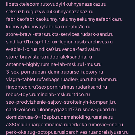
lipetsktelecom.ru
tovudyi4kuhnyanazakaz.ru
seksuzb.ru
guzywia4kuhnyanazakaz.ru
fabrikaofabrikaokuhny.ru
kuhnyaekuhnyaafabrika.ru
kuhnyaykuhnyayfabrika.ru
e-abis1c.ru
store-brawl-stars.ru
kts-services.ru
dark-sand.ru
sindika-01.ru
sp-life.ru
x-legion.ru
sib-archives.ru
e-abis-1-c.ru
sindika01.ru
venda-festival.ru
store-brawlstars.ru
dooraleksandria.ru
antenna-highly.ru
mine-lab-msk.ru
1-mus.ru
3-sex-porn.ru
ban-damn.ru
purse-factory.ru
viagra-tablet.ru
fasbags.ru
adler-jun.ru
bandamn.ru
fincontech.ru
3sexporn.ru
1mus.ru
darksand.ru
rebus-toys.ru
minelab-msk.ru
rtdco.ru
seo-prodvizhenie-sajtov-stroitelnyh-kompanij.ru
card-voice.ru
rulonnyygazon177.ru
snow-guard.ru
domizbrusa-9x12spb.ru
demaholding.ru
aalse.ru
a380club.ru
argentinamia.ru
perkoka.ru
movie-one.ru
perk-oka.ru
g-octopus.ru
sibarchives.ru
andreislyusar.ru