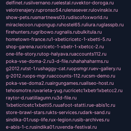
delfinet.ru
silvernano.ru
elestal.ru
vektor-doroga.ru
velotrenajery.ru
pronso54.ru
lenasever.ru
lovinskix.ru
show-pets.ru
smartnews03.ru
discofoxworld.ru
miraclecoon.ru
pongup.ru
hostel65.ru
liura.ru
glasspb.ru
firehunters.ru
gribowo.ru
gnalis.ru
bulkitula.ru
hometown-france.ru
1-xbeticricetc-1-xbetti-5.ru
shop-garena.ru
cricetc-1-xbetr-1-xbetcc-2.ru
one-life-story.ru
top-halyava.ru
accounts112.ru
poka-vse-doma-2.ru
3-d-file.ru
hahahaharms.ru
g2012.ru
tst-1.ru
shaggy-cat.ru
opsmgr.ru
ev-gallery.ru
g-2012.ru
ops-mgr.ru
accounts-112.ru
csm-demo.ru
poka-vse-doma2.ru
airgungames.ru
allseo-host.ru
tehosmotre.ru
varieta-yug.ru
cricetc1xbetr1xbetcc2.ru
raytor-d.ru
atillagunn.ru
3d-file.ru
1xbeticricetc1xbetti5.ru
uafoot-statti.ru
e-abis1c.ru
store-brawl-stars.ru
kts-services.ru
dark-sand.ru
sindika-01.ru
sp-life.ru
x-legion.ru
sib-archives.ru
e-abis-1-c.ru
sindika01.ru
venda-festival.ru