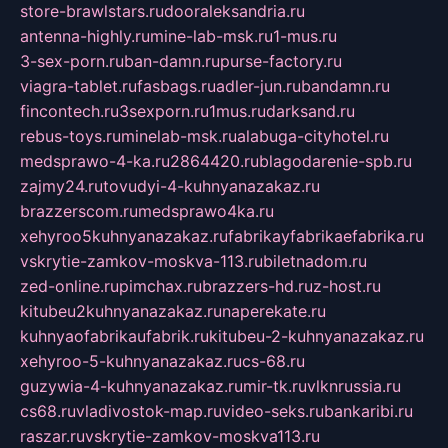
store-brawlstars.ru
dooraleksandria.ru
antenna-highly.ru
mine-lab-msk.ru
1-mus.ru
3-sex-porn.ru
ban-damn.ru
purse-factory.ru
viagra-tablet.ru
fasbags.ru
adler-jun.ru
bandamn.ru
fincontech.ru
3sexporn.ru
1mus.ru
darksand.ru
rebus-toys.ru
minelab-msk.ru
alabuga-cityhotel.ru
medsprawo-4-ka.ru
2864420.ru
blagodarenie-spb.ru
zajmy24.ru
tovudyi-4-kuhnyanazakaz.ru
brazzerscom.ru
medsprawo4ka.ru
xehyroo5kuhnyanazakaz.ru
fabrikayfabrikaefabrika.ru
vskrytie-zamkov-moskva-113.ru
biletnadom.ru
zed-online.ru
pimchax.ru
brazzers-hd.ru
z-host.ru
kitubeu2kuhnyanazakaz.ru
naperekate.ru
kuhnyaofabrikaufabrik.ru
kitubeu-2-kuhnyanazakaz.ru
xehyroo-5-kuhnyanazakaz.ru
cs-68.ru
guzywia-4-kuhnyanazakaz.ru
mir-tk.ru
vlknrussia.ru
cs68.ru
vladivostok-map.ru
video-seks.ru
bankaribi.ru
raszar.ru
vskrytie-zamkov-moskva113.ru