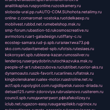
analitikaplus.ru
spyonline.ru
zosikamery.ru
sloboda-ural.pp.ru
AUTO-COM.SU
hohota.net
alimy.ru
online-z.com
aromat-vostoka.ru
otdelkaexp.ru
mobilvest.ru
bbd.net.ru
mebelshop.msk.ru
smp-forum.ru
bastion-td.ru
kosmoscreative.ru
avrmotors.ru
art-galadesign.ru
tiffany-c.ru
ecostep-samara.ru
d-p.spb.ru
галактика73.рф
sko.com.ru
davitamebel-spb.ru
fotsis.ru
tesiaes.ru
kokoroyari.spb.ru
blesna-kazan.ru
mossilver.ru
lenderoq.ru
sergeydobrin.ru
tochkazvuka.msk.ru
people-of-art.ru
bezzubova.ru
clubtibet.ru
orior-aks.ru
dynamoauto.ru
szk-favorit.ru
carlines.ru
flatnsk.ru
kingbolenskaner.ru
alex-motor.ru
astroline.net.ru
act1.spb.ru
polyglot.com.ru
gidlipetsk.ru
ooo-driada.ru
detsad125.ru
mir-zdoroviya.ru
bruslanovo.ru
siterem.ru
council.spb.ru
лодкипатриот.рф
kafekolizey.ru
iclub.net.ru
gazon-easy.ru
sugarepilekb.ru
grinox.ru