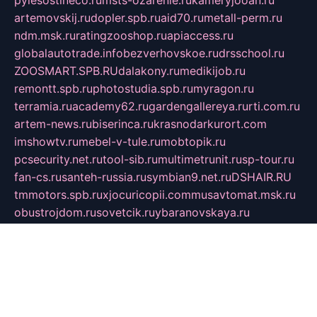
pylesostineco.ru
msts-ozarenie.ru
kameryjooan.ru
artemovskij.ru
dopler.spb.ru
aid70.ru
metall-perm.ru
ndm.msk.ru
ratingzooshop.ru
apiaccess.ru
globalautotrade.info
bezverhovskoe.ru
drsschool.ru
ZOOSMART.SPB.RU
dalakony.ru
medikijob.ru
remontt.spb.ru
photostudia.spb.ru
myragon.ru
terramia.ru
academy62.ru
gardengallereya.ru
rti.com.ru
artem-news.ru
biserinca.ru
krasnodarkurort.com
imshowtv.ru
mebel-v-tule.ru
mobtopik.ru
pcsecurity.net.ru
tool-sib.ru
multimetrunit.ru
sp-tour.ru
fan-cs.ru
santeh-russia.ru
symbian9.net.ru
DSHAIR.RU
tmmotors.spb.ru
xjocuricopii.com
musavtomat.msk.ru
obustrojdom.ru
sovetcik.ru
ybaranovskaya.ru
ppknews.ru
cult-alshei.ru
JAPANRUSSIA.RU
proekciyamebel.ru
imper-finans.ru
rim.org.ru
glamourai.ru
brassminus.ru
zabor-pro.ru
ftn.pp.ru
dorogoe58.ru
laimengpacker.ru
kuzova-zapchasti.ru
sageerp.ru
taxodrom.ru
dsrazvitie.ru
hardcity.net.ru