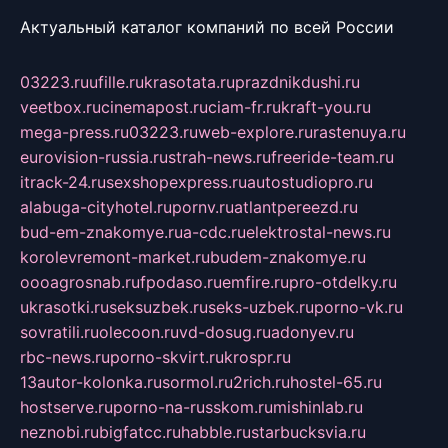
Актуальный каталог компаний по всей России
03223.ru
ufille.ru
krasotata.ru
prazdnikdushi.ru
veetbox.ru
cinemapost.ru
ciam-fr.ru
kraft-you.ru
mega-press.ru
03223.ru
web-explore.ru
rastenuya.ru
eurovision-russia.ru
strah-news.ru
freeride-team.ru
itrack-24.ru
sexshopexpress.ru
autostudiopro.ru
alabuga-cityhotel.ru
pornv.ru
atlantpereezd.ru
bud-em-znakomye.ru
a-cdc.ru
elektrostal-news.ru
korolevremont-market.ru
budem-znakomye.ru
oooagrosnab.ru
fpodaso.ru
emfire.ru
pro-otdelky.ru
ukrasotki.ru
seksuzbek.ru
seks-uzbek.ru
porno-vk.ru
sovratili.ru
olecoon.ru
vd-dosug.ru
adonyev.ru
rbc-news.ru
porno-skvirt.ru
krospr.ru
13autor-kolonka.ru
sormol.ru
2rich.ru
hostel-65.ru
hostserve.ru
porno-na-russkom.ru
mishinlab.ru
neznobi.ru
bigfatcc.ru
habble.ru
starbucksvia.ru