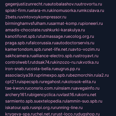
gegenjustizunrecht.ru
autobalashov.ru
utrovortu.ru
spiski-firm.ru
elara-m.ru
kinomusorka.ru
mkcslava.ru
2bets.ru
vintovoykompressor.ru
birminghamvsfulham.ru
sarmat-komp.ru
pioneeri.ru
amadis-chocolate.ru
shkurki-karakulya.ru
kanotiforet.spb.ru
tutmassage.ru
ecolog.org.ru
praga.spb.ru
falcorussia.ru
autodoctorservis.ru
kamertondom.spb.ru
net-life.net.ru
avto-vozim.ru
sakhcamera.ru
alliance-electro.spb.ru
stroyavt.ru
controlweb1.ru
tdsak74.ru
kinzozo-ru.ru
kvotka.ru
iron-snab.ru
costa-bella.ru
eugrus.pp.ru
associaciya39.ru
primexpo.spb.ru
bezmorchin.ru
ia2.ru
cpt21.ru
ispecspb.ru
regahost.ru
kolosok-elita.ru
tae-kwon.ru
consrio.com.ru
insiam.ru
avegainfo.ru
archery161.ru
bigencyclica.ru
vlast16.ru
korru.net
sarmiento.spb.su
extelopedia.ru
lammin-suo.spb.ru
iskatour.spb.ru
snpi.org.ru
running-line.ru
krygeva-spa.ru
chel.net.ru
rust-loco.ru
dugshop.ru