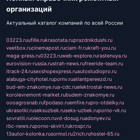
организаций
Актуальный каталог компаний по всей России
03223.ru
ufille.ru
krasotata.ru
prazdnikdushi.ru
veetbox.ru
cinemapost.ru
ciam-fr.ru
kraft-you.ru
mega-press.ru
03223.ru
web-explore.ru
rastenuya.ru
eurovision-russia.ru
strah-news.ru
freeride-team.ru
itrack-24.ru
sexshopexpress.ru
autostudiopro.ru
alabuga-cityhotel.ru
pornv.ru
atlantpereezd.ru
bud-em-znakomye.ru
a-cdc.ru
elektrostal-news.ru
korolevremont-market.ru
budem-znakomye.ru
oooagrosnab.ru
fpodaso.ru
emfire.ru
pro-otdelky.ru
ukrasotki.ru
seksuzbek.ru
seks-uzbek.ru
porno-vk.ru
sovratili.ru
olecoon.ru
vd-dosug.ru
adonyev.ru
rbc-news.ru
porno-skvirt.ru
krospr.ru
13autor-kolonka.ru
sormol.ru
2rich.ru
hostel-65.ru