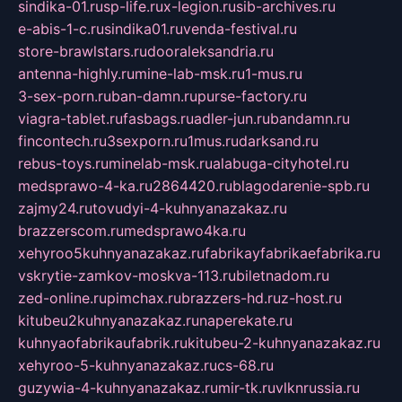
sindika-01.ru
sp-life.ru
x-legion.ru
sib-archives.ru
e-abis-1-c.ru
sindika01.ru
venda-festival.ru
store-brawlstars.ru
dooraleksandria.ru
antenna-highly.ru
mine-lab-msk.ru
1-mus.ru
3-sex-porn.ru
ban-damn.ru
purse-factory.ru
viagra-tablet.ru
fasbags.ru
adler-jun.ru
bandamn.ru
fincontech.ru
3sexporn.ru
1mus.ru
darksand.ru
rebus-toys.ru
minelab-msk.ru
alabuga-cityhotel.ru
medsprawo-4-ka.ru
2864420.ru
blagodarenie-spb.ru
zajmy24.ru
tovudyi-4-kuhnyanazakaz.ru
brazzerscom.ru
medsprawo4ka.ru
xehyroo5kuhnyanazakaz.ru
fabrikayfabrikaefabrika.ru
vskrytie-zamkov-moskva-113.ru
biletnadom.ru
zed-online.ru
pimchax.ru
brazzers-hd.ru
z-host.ru
kitubeu2kuhnyanazakaz.ru
naperekate.ru
kuhnyaofabrikaufabrik.ru
kitubeu-2-kuhnyanazakaz.ru
xehyroo-5-kuhnyanazakaz.ru
cs-68.ru
guzywia-4-kuhnyanazakaz.ru
mir-tk.ru
vlknrussia.ru