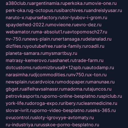
a380club.ru
argentinamia.ru
perkoka.ru
movie-one.ru
perk-oka.ru
g-octopus.ru
sibarchives.ru
andreislyusar.ru
naruto-x.ru
pursefactory.ru
tor-lyubov-i-grom.ru
spayderhed-2022.ru
movieone.ru
evro-dez.ru
webamator.ru
ma-absolut1.ru
avtopomosch27.ru
nv-750.ru
news-plain.ru
nertansaga.ru
delanalad.ru
dizfiles.ru
youtubefree.ru
aria-family.ru
roadli.ru
planeta-samara.ru
mysmartbuy.ru
matrasy-kemerovo.ru
ashanet.ru
trade-farm.ru
dotcustoms.ru
domizbrusa9x12spb.ru
autodamp.ru
narasimha.ru
djcommodities.ru
nv750.ru
x-ton.ru
newsplain.ru
cardvoice.ru
modopaper.ru
manunae.ru
gbget.ru
alfeihavsalnassr.ru
madoma.ru
tajuncos.ru
petrovkasports.ru
porno-online-besplatno.ru
splclub.ru
york-life.ru
doroga-expo.ru
ribery.ru
cleanmedicine.ru
slovar-ivrit.ru
porno-video-besplatno.ru
seks-365.ru
ovucontrol.ru
sloty-igrovyye-avtomaty.ru
ru-industriya.ru
russkoe-porno-besplatno.ru