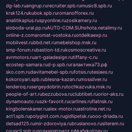
dg-lab.ru
angrup.ru
recruiter.spb.ru
music8.spb.ru
krsk124.ru
kubok.spb.ru
romanofforex.ru
analitikaplus.ru
spyonline.ru
zosikamery.ru
sloboda-ural.pp.ru
AUTO-COM.SU
hohota.net
alimy.ru
online-z.com
aromat-vostoka.ru
otdelkaexp.ru
mobilvest.ru
bbd.net.ru
mebelshop.msk.ru
smp-forum.ru
bastion-td.ru
kosmoscreative.ru
avrmotors.ru
art-galadesign.ru
tiffany-c.ru
ecostep-samara.ru
d-p.spb.ru
галактика73.рф
sko.com.ru
davitamebel-spb.ru
fotsis.ru
tesiaes.ru
kokoroyari.spb.ru
blesna-kazan.ru
mossilver.ru
lenderoq.ru
sergeydobrin.ru
tochkazvuka.msk.ru
people-of-art.ru
bezzubova.ru
clubtibet.ru
orior-aks.ru
dynamoauto.ru
szk-favorit.ru
carlines.ru
flatnsk.ru
kingbolenskaner.ru
alex-motor.ru
astroline.net.ru
act1.spb.ru
polyglot.com.ru
gidlipetsk.ru
ooo-driada.ru
detsad125.ru
mir-zdoroviya.ru
bruslanovo.ru
siterem.ru
council.spb.ru
лодкипатриот.рф
kafekolizey.ru