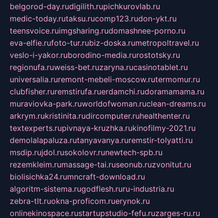
belgorod-day.ru
digilith.ru
pichkurovlab.ru
medic-today.ru
taksu.ru
comp123.ru
don-ykt.ru
teensvoice.ru
imgsharing.ru
domashnee-porno.ru
eva-elfie.ru
foto-tur.ru
biz-doska.ru
metropoltravel.ru
veslo-i-yakor.ru
borodino-media.ru
rostotsky.ru
regionufa.ru
weiss-bet.ru
zaryna.ru
casinotablet.ru
universalia.ru
remont-mebeli-moscow.ru
termomur.ru
clubfisher.ru
remstirufa.ru
erdamchi.ru
doramamama.ru
muraviovka-park.ru
worldofwoman.ru
clean-dreams.ru
arkrym.ru
kristinita.ru
dircomputer.ru
healthenter.ru
textexperts.ru
pivnaya-kruzhka.ru
kinofilmy-2021.ru
demolalapaluza.ru
tanyavanya.ru
remstir-tolyatti.ru
msdip.ru
jdol.ru
sokolovr.ru
newtech-spb.ru
rezemkleim.ru
massage-tai.ru
seonub.ru
zvonitut.ru
biolisichka24.ru
mncraft-download.ru
algoritm-sistema.ru
godflesh.ru
ru-industria.ru
zebra-tlt.ru
okna-proficom.ru
erynok.ru
onlinekinospace.ru
startupstudio-fefu.ru
zarges-ru.ru