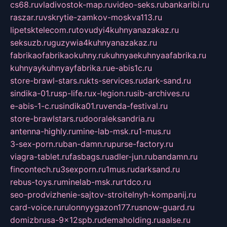
cs68.ru
vladivostok-map.ru
video-seks.ru
bankaribi.ru
raszar.ru
vskrytie-zamkov-moskva113.ru
lipetsktelecom.ru
tovudyi4kuhnyanazakaz.ru
seksuzb.ru
guzywia4kuhnyanazakaz.ru
fabrikaofabrikaokuhny.ru
kuhnyaekuhnyaafabrika.ru
kuhnyaykuhnyayfabrika.ru
e-abis1c.ru
store-brawl-stars.ru
kts-services.ru
dark-sand.ru
sindika-01.ru
sp-life.ru
x-legion.ru
sib-archives.ru
e-abis-1-c.ru
sindika01.ru
venda-festival.ru
store-brawlstars.ru
dooraleksandria.ru
antenna-highly.ru
mine-lab-msk.ru
1-mus.ru
3-sex-porn.ru
ban-damn.ru
purse-factory.ru
viagra-tablet.ru
fasbags.ru
adler-jun.ru
bandamn.ru
fincontech.ru
3sexporn.ru
1mus.ru
darksand.ru
rebus-toys.ru
minelab-msk.ru
rtdco.ru
seo-prodvizhenie-sajtov-stroitelnyh-kompanij.ru
card-voice.ru
rulonnyygazon177.ru
snow-guard.ru
domizbrusa-9x12spb.ru
demaholding.ru
aalse.ru