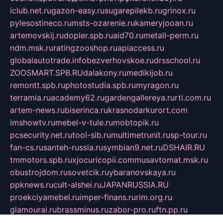
iclub.net.ru
gazon-easy.ru
sugarepilekb.ru
grinox.ru
pylesostineco.ru
msts-ozarenie.ru
kameryjooan.ru
artemovskij.ru
dopler.spb.ru
aid70.ru
metall-perm.ru
ndm.msk.ru
ratingzooshop.ru
apiaccess.ru
globalautotrade.info
bezverhovskoe.ru
drsschool.ru
ZOOSMART.SPB.RU
dalakony.ru
medikijob.ru
remontt.spb.ru
photostudia.spb.ru
myragon.ru
terramia.ru
academy62.ru
gardengallereya.ru
rti.com.ru
artem-news.ru
biserinca.ru
krasnodarkurort.com
imshowtv.ru
mebel-v-tule.ru
mobtopik.ru
pcsecurity.net.ru
tool-sib.ru
multimetrunit.ru
sp-tour.ru
fan-cs.ru
santeh-russia.ru
symbian9.net.ru
DSHAIR.RU
tmmotors.spb.ru
xjocuricopii.com
musavtomat.msk.ru
obustrojdom.ru
sovetcik.ru
ybaranovskaya.ru
ppknews.ru
cult-alshei.ru
JAPANRUSSIA.RU
proekciyamebel.ru
imper-finans.ru
rim.org.ru
glamourai.ru
brassminus.ru
zabor-pro.ru
ftn.pp.ru
dorogoe58.ru
laimengpacker.ru
kuzova-zapchasti.ru