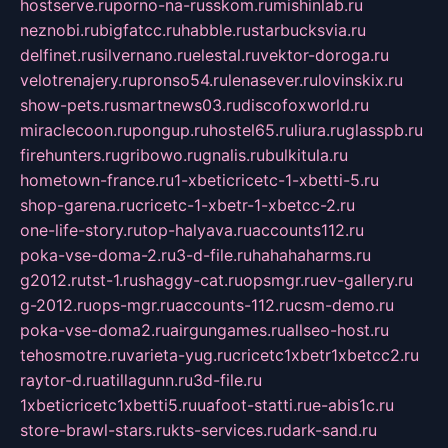
hostserve.ru
porno-na-russkom.ru
mishinlab.ru
neznobi.ru
bigfatcc.ru
habble.ru
starbucksvia.ru
delfinet.ru
silvernano.ru
elestal.ru
vektor-doroga.ru
velotrenajery.ru
pronso54.ru
lenasever.ru
lovinskix.ru
show-pets.ru
smartnews03.ru
discofoxworld.ru
miraclecoon.ru
pongup.ru
hostel65.ru
liura.ru
glasspb.ru
firehunters.ru
gribowo.ru
gnalis.ru
bulkitula.ru
hometown-france.ru
1-xbeticricetc-1-xbetti-5.ru
shop-garena.ru
cricetc-1-xbetr-1-xbetcc-2.ru
one-life-story.ru
top-halyava.ru
accounts112.ru
poka-vse-doma-2.ru
3-d-file.ru
hahahaharms.ru
g2012.ru
tst-1.ru
shaggy-cat.ru
opsmgr.ru
ev-gallery.ru
g-2012.ru
ops-mgr.ru
accounts-112.ru
csm-demo.ru
poka-vse-doma2.ru
airgungames.ru
allseo-host.ru
tehosmotre.ru
varieta-yug.ru
cricetc1xbetr1xbetcc2.ru
raytor-d.ru
atillagunn.ru
3d-file.ru
1xbeticricetc1xbetti5.ru
uafoot-statti.ru
e-abis1c.ru
store-brawl-stars.ru
kts-services.ru
dark-sand.ru