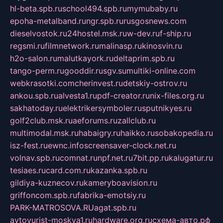
hl-beta.spb.ru
school494.spb.ru
mymubaby.ru
epoha-metalband.ru
ngr.spb.ru
rusgosnews.com
dieselvostok.ru
24hostel.msk.ru
w-dev.ru
f-ship.ru
regsmi.ru
filmnetwork.ru
malinasp.ru
kinosvin.ru
h2o-salon.ru
malutkayork.ru
deltaprim.spb.ru
tango-perm.ru
gooddir.ru
sgv.su
multiki-online.com
webkrasotki.com
cherinvest.ru
detskiy-ostrov.ru
ankou.spb.ru
alvesta1.ru
pdf-creator.ru
nix-files.org.ru
sakhatoday.ru
elektrikersymboler.ru
sputnikyes.ru
golf2club.msk.ru
aeforums.ru
zallclub.ru
multimodal.msk.ru
habaigry.ru
haikko.ru
sobakopedia.ru
isz-fest.ru
ewnc.info
screensaver-clock.net.ru
volnav.spb.ru
comnat.ru
npf.net.ru
7bit.pp.ru
kalugatur.ru
tesiaes.ru
card.com.ru
kazanka.spb.ru
gildiya-kuznecov.ru
kameryboavision.ru
griffoncom.spb.ru
fabrika-emotsiy.ru
PARK-MATROSOVA.RU
agat.spb.ru
avtoyurist-moskva1.ru
hardware.org.ru
схема-авто.рф