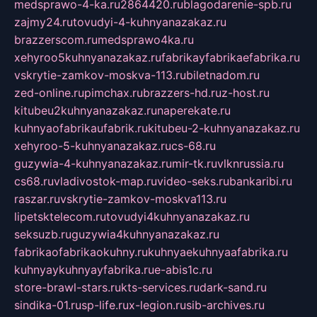
medsprawo-4-ka.ru
2864420.ru
blagodarenie-spb.ru
zajmy24.ru
tovudyi-4-kuhnyanazakaz.ru
brazzerscom.ru
medsprawo4ka.ru
xehyroo5kuhnyanazakaz.ru
fabrikayfabrikaefabrika.ru
vskrytie-zamkov-moskva-113.ru
biletnadom.ru
zed-online.ru
pimchax.ru
brazzers-hd.ru
z-host.ru
kitubeu2kuhnyanazakaz.ru
naperekate.ru
kuhnyaofabrikaufabrik.ru
kitubeu-2-kuhnyanazakaz.ru
xehyroo-5-kuhnyanazakaz.ru
cs-68.ru
guzywia-4-kuhnyanazakaz.ru
mir-tk.ru
vlknrussia.ru
cs68.ru
vladivostok-map.ru
video-seks.ru
bankaribi.ru
raszar.ru
vskrytie-zamkov-moskva113.ru
lipetsktelecom.ru
tovudyi4kuhnyanazakaz.ru
seksuzb.ru
guzywia4kuhnyanazakaz.ru
fabrikaofabrikaokuhny.ru
kuhnyaekuhnyaafabrika.ru
kuhnyaykuhnyayfabrika.ru
e-abis1c.ru
store-brawl-stars.ru
kts-services.ru
dark-sand.ru
sindika-01.ru
sp-life.ru
x-legion.ru
sib-archives.ru