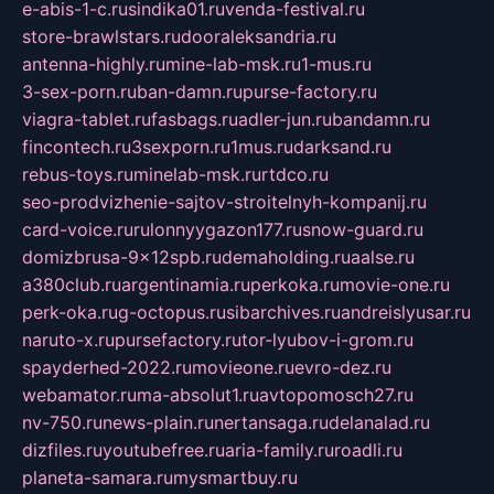
e-abis-1-c.ru
sindika01.ru
venda-festival.ru
store-brawlstars.ru
dooraleksandria.ru
antenna-highly.ru
mine-lab-msk.ru
1-mus.ru
3-sex-porn.ru
ban-damn.ru
purse-factory.ru
viagra-tablet.ru
fasbags.ru
adler-jun.ru
bandamn.ru
fincontech.ru
3sexporn.ru
1mus.ru
darksand.ru
rebus-toys.ru
minelab-msk.ru
rtdco.ru
seo-prodvizhenie-sajtov-stroitelnyh-kompanij.ru
card-voice.ru
rulonnyygazon177.ru
snow-guard.ru
domizbrusa-9x12spb.ru
demaholding.ru
aalse.ru
a380club.ru
argentinamia.ru
perkoka.ru
movie-one.ru
perk-oka.ru
g-octopus.ru
sibarchives.ru
andreislyusar.ru
naruto-x.ru
pursefactory.ru
tor-lyubov-i-grom.ru
spayderhed-2022.ru
movieone.ru
evro-dez.ru
webamator.ru
ma-absolut1.ru
avtopomosch27.ru
nv-750.ru
news-plain.ru
nertansaga.ru
delanalad.ru
dizfiles.ru
youtubefree.ru
aria-family.ru
roadli.ru
planeta-samara.ru
mysmartbuy.ru