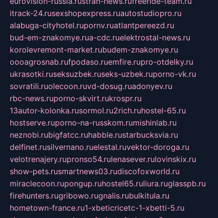
eurovision-russia.ru
strah-news.ru
freeride-team.ru
itrack-24.ru
sexshopexpress.ru
autostudiopro.ru
alabuga-cityhotel.ru
pornv.ru
atlantpereezd.ru
bud-em-znakomye.ru
a-cdc.ru
elektrostal-news.ru
korolevremont-market.ru
budem-znakomye.ru
oooagrosnab.ru
fpodaso.ru
emfire.ru
pro-otdelky.ru
ukrasotki.ru
seksuzbek.ru
seks-uzbek.ru
porno-vk.ru
sovratili.ru
olecoon.ru
vd-dosug.ru
adonyev.ru
rbc-news.ru
porno-skvirt.ru
krospr.ru
13autor-kolonka.ru
sormol.ru
2rich.ru
hostel-65.ru
hostserve.ru
porno-na-russkom.ru
mishinlab.ru
neznobi.ru
bigfatcc.ru
habble.ru
starbucksvia.ru
delfinet.ru
silvernano.ru
elestal.ru
vektor-doroga.ru
velotrenajery.ru
pronso54.ru
lenasever.ru
lovinskix.ru
show-pets.ru
smartnews03.ru
discofoxworld.ru
miraclecoon.ru
pongup.ru
hostel65.ru
liura.ru
glasspb.ru
firehunters.ru
gribowo.ru
gnalis.ru
bulkitula.ru
hometown-france.ru
1-xbeticricetc-1-xbetti-5.ru