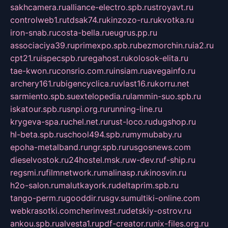
sakhcamera.ru
alliance-electro.spb.ru
stroyavt.ru
controlweb1.ru
tdsak74.ru
kinzozo-ru.ru
kvotka.ru
iron-snab.ru
costa-bella.ru
eugrus.pp.ru
associaciya39.ru
primexpo.spb.ru
bezmorchin.ru
ia2.ru
cpt21.ru
ispecspb.ru
regahost.ru
kolosok-elita.ru
tae-kwon.ru
consrio.com.ru
insiam.ru
avegainfo.ru
archery161.ru
bigencyclica.ru
vlast16.ru
korru.net
sarmiento.spb.su
extelopedia.ru
lammin-suo.spb.ru
iskatour.spb.ru
snpi.org.ru
running-line.ru
krygeva-spa.ru
chel.net.ru
rust-loco.ru
dugshop.ru
hl-beta.spb.ru
school494.spb.ru
mymubaby.ru
epoha-metalband.ru
ngr.spb.ru
rusgosnews.com
dieselvostok.ru
24hostel.msk.ru
w-dev.ru
f-ship.ru
regsmi.ru
filmnetwork.ru
malinasp.ru
kinosvin.ru
h2o-salon.ru
malutkayork.ru
deltaprim.spb.ru
tango-perm.ru
gooddir.ru
sgv.su
multiki-online.com
webkrasotki.com
cherinvest.ru
detskiy-ostrov.ru
ankou.spb.ru
alvesta1.ru
pdf-creator.ru
nix-files.org.ru