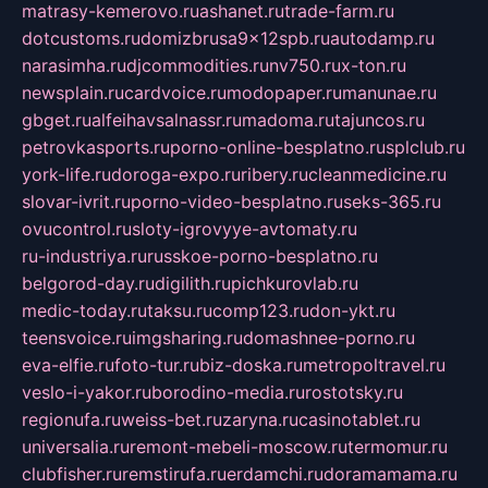
matrasy-kemerovo.ru
ashanet.ru
trade-farm.ru
dotcustoms.ru
domizbrusa9x12spb.ru
autodamp.ru
narasimha.ru
djcommodities.ru
nv750.ru
x-ton.ru
newsplain.ru
cardvoice.ru
modopaper.ru
manunae.ru
gbget.ru
alfeihavsalnassr.ru
madoma.ru
tajuncos.ru
petrovkasports.ru
porno-online-besplatno.ru
splclub.ru
york-life.ru
doroga-expo.ru
ribery.ru
cleanmedicine.ru
slovar-ivrit.ru
porno-video-besplatno.ru
seks-365.ru
ovucontrol.ru
sloty-igrovyye-avtomaty.ru
ru-industriya.ru
russkoe-porno-besplatno.ru
belgorod-day.ru
digilith.ru
pichkurovlab.ru
medic-today.ru
taksu.ru
comp123.ru
don-ykt.ru
teensvoice.ru
imgsharing.ru
domashnee-porno.ru
eva-elfie.ru
foto-tur.ru
biz-doska.ru
metropoltravel.ru
veslo-i-yakor.ru
borodino-media.ru
rostotsky.ru
regionufa.ru
weiss-bet.ru
zaryna.ru
casinotablet.ru
universalia.ru
remont-mebeli-moscow.ru
termomur.ru
clubfisher.ru
remstirufa.ru
erdamchi.ru
doramamama.ru