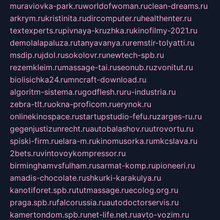
muraviovka-park.ru
worldofwoman.ru
clean-dreams.ru
arkrym.ru
kristinita.ru
dircomputer.ru
healthenter.ru
textexperts.ru
pivnaya-kruzhka.ru
kinofilmy-2021.ru
demolalapaluza.ru
tanyavanya.ru
remstir-tolyatti.ru
msdip.ru
jdol.ru
sokolovr.ru
newtech-spb.ru
rezemkleim.ru
massage-tai.ru
seonub.ru
zvonitut.ru
biolisichka24.ru
mncraft-download.ru
algoritm-sistema.ru
godflesh.ru
ru-industria.ru
zebra-tlt.ru
okna-proficom.ru
erynok.ru
onlinekinospace.ru
startupstudio-fefu.ru
zarges-ru.ru
gegenjustizunrecht.ru
autobalashov.ru
utrovortu.ru
spiski-firm.ru
elara-m.ru
kinomusorka.ru
mkcslava.ru
2bets.ru
vintovoykompressor.ru
birminghamvsfulham.ru
sarmat-komp.ru
pioneeri.ru
amadis-chocolate.ru
shkurki-karakulya.ru
kanotiforet.spb.ru
tutmassage.ru
ecolog.org.ru
praga.spb.ru
falcorussia.ru
autodoctorservis.ru
kamertondom.spb.ru
net-life.net.ru
avto-vozim.ru