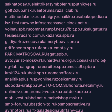
sakhatoday.ru
elektrikersymboler.ru
sputnikyes.ru
golf2club.msk.ru
aeforums.ru
zallclub.ru
multimodal.msk.ru
habaigry.ru
haikko.ru
sobakopedia.ru
isz-fest.ru
ewnc.info
screensaver-clock.net.ru
volnav.spb.ru
comnat.ru
npf.net.ru
7bit.pp.ru
kalugatur.ru
tesiaes.ru
card.com.ru
kazanka.spb.ru
gildiya-kuznecov.ru
kameryboavision.ru
griffoncom.spb.ru
fabrika-emotsiy.ru
PARK-MATROSOVA.RU
agat.spb.ru
avtoyurist-moskva1.ru
hardware.org.ru
схема-авто.рф
dg-lab.ru
angrup.ru
recruiter.spb.ru
music8.spb.ru
krsk124.ru
kubok.spb.ru
romanofforex.ru
analitikaplus.ru
spyonline.ru
zosikamery.ru
sloboda-ural.pp.ru
AUTO-COM.SU
hohota.net
alimy.ru
online-z.com
aromat-vostoka.ru
otdelkaexp.ru
mobilvest.ru
bbd.net.ru
mebelshop.msk.ru
smp-forum.ru
bastion-td.ru
kosmoscreative.ru
avrmotors.ru
art-galadesign.ru
tiffany-c.ru