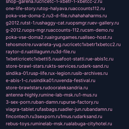
shop-garena.ru
cricetc-1-xbetr-1-xbetcc-2.ru
one-life-story.ru
top-halyava.ru
accounts112.ru
poka-vse-doma-2.ru
3-d-file.ru
hahahaharms.ru
g2012.ru
tst-1.ru
shaggy-cat.ru
opsmgr.ru
ev-gallery.ru
g-2012.ru
ops-mgr.ru
accounts-112.ru
csm-demo.ru
poka-vse-doma2.ru
airgungames.ru
allseo-host.ru
tehosmotre.ru
varieta-yug.ru
cricetc1xbetr1xbetcc2.ru
raytor-d.ru
atillagunn.ru
3d-file.ru
1xbeticricetc1xbetti5.ru
uafoot-statti.ru
e-abis1c.ru
store-brawl-stars.ru
kts-services.ru
dark-sand.ru
sindika-01.ru
sp-life.ru
x-legion.ru
sib-archives.ru
e-abis-1-c.ru
sindika01.ru
venda-festival.ru
store-brawlstars.ru
dooraleksandria.ru
antenna-highly.ru
mine-lab-msk.ru
1-mus.ru
3-sex-porn.ru
ban-damn.ru
purse-factory.ru
viagra-tablet.ru
fasbags.ru
adler-jun.ru
bandamn.ru
fincontech.ru
3sexporn.ru
1mus.ru
darksand.ru
rebus-toys.ru
minelab-msk.ru
alabuga-cityhotel.ru