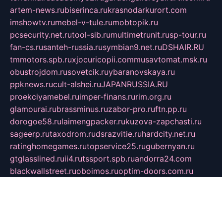
artem-news.ru
biserinca.ru
krasnodarkurort.com
imshowtv.ru
mebel-v-tule.ru
mobtopik.ru
pcsecurity.net.ru
tool-sib.ru
multimetrunit.ru
sp-tour.ru
fan-cs.ru
santeh-russia.ru
symbian9.net.ru
DSHAIR.RU
tmmotors.spb.ru
xjocuricopii.com
musavtomat.msk.ru
obustrojdom.ru
sovetcik.ru
ybaranovskaya.ru
ppknews.ru
cult-alshei.ru
JAPANRUSSIA.RU
proekciyamebel.ru
imper-finans.ru
rim.org.ru
glamourai.ru
brassminus.ru
zabor-pro.ru
ftn.pp.ru
dorogoe58.ru
laimengpacker.ru
kuzova-zapchasti.ru
sageerp.ru
taxodrom.ru
dsrazvitie.ru
hardcity.net.ru
ratinghomegames.ru
topservice25.ru
gubernyan.ru
gtglasslined.ru
ii4.ru
tssport.spb.ru
andorra24.com
blackwallstreet.ru
oboimos.ru
optim-doors.com.ru
ikuch.ru
nycr.org.ru
npa21.ru
vremya-ch.spb.ru
desert000.ru
ivtorgi.ru
ifiori.ru
catalog-statei.ru
dcv.org.ru
spetsmaster174.ru
ipkameryhiseeu.ru
dum26.ru
ruspol.spb.ru
fr-opendp.ru
kam-solnyshko.ru