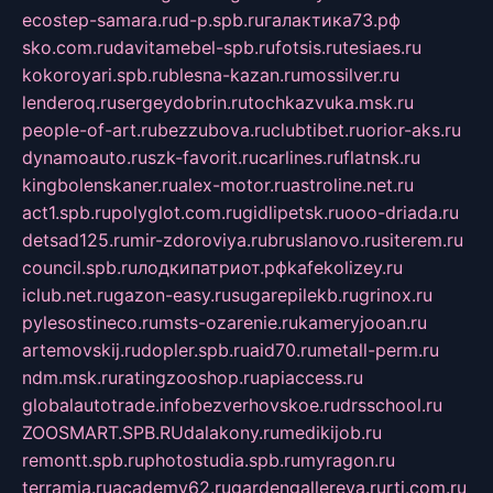
ecostep-samara.ru
d-p.spb.ru
галактика73.рф
sko.com.ru
davitamebel-spb.ru
fotsis.ru
tesiaes.ru
kokoroyari.spb.ru
blesna-kazan.ru
mossilver.ru
lenderoq.ru
sergeydobrin.ru
tochkazvuka.msk.ru
people-of-art.ru
bezzubova.ru
clubtibet.ru
orior-aks.ru
dynamoauto.ru
szk-favorit.ru
carlines.ru
flatnsk.ru
kingbolenskaner.ru
alex-motor.ru
astroline.net.ru
act1.spb.ru
polyglot.com.ru
gidlipetsk.ru
ooo-driada.ru
detsad125.ru
mir-zdoroviya.ru
bruslanovo.ru
siterem.ru
council.spb.ru
лодкипатриот.рф
kafekolizey.ru
iclub.net.ru
gazon-easy.ru
sugarepilekb.ru
grinox.ru
pylesostineco.ru
msts-ozarenie.ru
kameryjooan.ru
artemovskij.ru
dopler.spb.ru
aid70.ru
metall-perm.ru
ndm.msk.ru
ratingzooshop.ru
apiaccess.ru
globalautotrade.info
bezverhovskoe.ru
drsschool.ru
ZOOSMART.SPB.RU
dalakony.ru
medikijob.ru
remontt.spb.ru
photostudia.spb.ru
myragon.ru
terramia.ru
academy62.ru
gardengallereya.ru
rti.com.ru