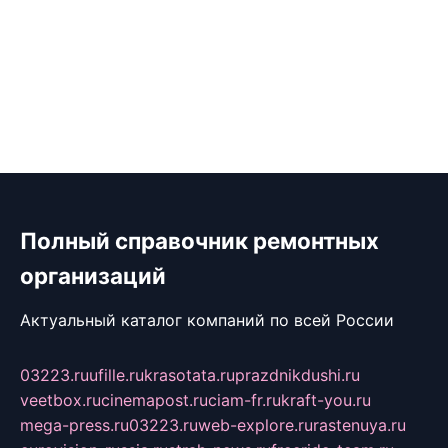
Полный справочник ремонтных
организаций
Актуальный каталог компаний по всей России
03223.ru
ufille.ru
krasotata.ru
prazdnikdushi.ru
veetbox.ru
cinemapost.ru
ciam-fr.ru
kraft-you.ru
mega-press.ru
03223.ru
web-explore.ru
rastenuya.ru