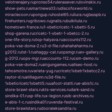
velotrenajery.ru
pronso54.ru
lenasever.ru
lovinskix.ru
show-pets.ru
smartnews03.ru
discofoxworld.ru
miraclecoon.ru
pongup.ru
hostel65.ru
liura.ru
glasspb.ru
firehunters.ru
gribowo.ru
gnalis.ru
bulkitula.ru
hometown-france.ru
1-xbeticricetc-1-xbetti-5.ru
shop-garena.ru
cricetc-1-xbetr-1-xbetcc-2.ru
one-life-story.ru
top-halyava.ru
accounts112.ru
poka-vse-doma-2.ru
3-d-file.ru
hahahaharms.ru
g2012.ru
tst-1.ru
shaggy-cat.ru
opsmgr.ru
ev-gallery.ru
g-2012.ru
ops-mgr.ru
accounts-112.ru
csm-demo.ru
poka-vse-doma2.ru
airgungames.ru
allseo-host.ru
tehosmotre.ru
varieta-yug.ru
cricetc1xbetr1xbetcc2.ru
raytor-d.ru
atillagunn.ru
3d-file.ru
1xbeticricetc1xbetti5.ru
uafoot-statti.ru
e-abis1c.ru
store-brawl-stars.ru
kts-services.ru
dark-sand.ru
sindika-01.ru
sp-life.ru
x-legion.ru
sib-archives.ru
e-abis-1-c.ru
sindika01.ru
venda-festival.ru
store-brawlstars.ru
dooraleksandria.ru