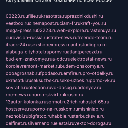
Актуальный каталог компаний по всей России
03223.ru
ufille.ru
krasotata.ru
prazdnikdushi.ru
veetbox.ru
cinemapost.ru
ciam-fr.ru
kraft-you.ru
mega-press.ru
03223.ru
web-explore.ru
rastenuya.ru
eurovision-russia.ru
strah-news.ru
freeride-team.ru
itrack-24.ru
sexshopexpress.ru
autostudiopro.ru
alabuga-cityhotel.ru
pornv.ru
atlantpereezd.ru
bud-em-znakomye.ru
a-cdc.ru
elektrostal-news.ru
korolevremont-market.ru
budem-znakomye.ru
oooagrosnab.ru
fpodaso.ru
emfire.ru
pro-otdelky.ru
ukrasotki.ru
seksuzbek.ru
seks-uzbek.ru
porno-vk.ru
sovratili.ru
olecoon.ru
vd-dosug.ru
adonyev.ru
rbc-news.ru
porno-skvirt.ru
krospr.ru
13autor-kolonka.ru
sormol.ru
2rich.ru
hostel-65.ru
hostserve.ru
porno-na-russkom.ru
mishinlab.ru
neznobi.ru
bigfatcc.ru
habble.ru
starbucksvia.ru
delfinet.ru
silvernano.ru
elestal.ru
vektor-doroga.ru