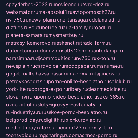
spayderhed-2022.ru
movieone.ru
evro-dez.ru
webamator.ru
ma-absolut1.ru
avtopomosch27.ru
nv-750.ru
news-plain.ru
nertansaga.ru
delanalad.ru
dizfiles.ru
youtubefree.ru
aria-family.ru
roadli.ru
planeta-samara.ru
mysmartbuy.ru
matrasy-kemerovo.ru
ashanet.ru
trade-farm.ru
dotcustoms.ru
domizbrusa9x12spb.ru
autodamp.ru
narasimha.ru
djcommodities.ru
nv750.ru
x-ton.ru
newsplain.ru
cardvoice.ru
modopaper.ru
manunae.ru
gbget.ru
alfeihavsalnassr.ru
madoma.ru
tajuncos.ru
petrovkasports.ru
porno-online-besplatno.ru
splclub.ru
york-life.ru
doroga-expo.ru
ribery.ru
cleanmedicine.ru
slovar-ivrit.ru
porno-video-besplatno.ru
seks-365.ru
ovucontrol.ru
sloty-igrovyye-avtomaty.ru
ru-industriya.ru
russkoe-porno-besplatno.ru
belgorod-day.ru
digilith.ru
pichkurovlab.ru
medic-today.ru
taksu.ru
comp123.ru
don-ykt.ru
teensvoice.ru
imgsharing.ru
domashnee-porno.ru