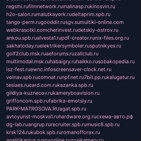
regsmi.ru
filmnetwork.ru
malinasp.ru
kinosvin.ru
h2o-salon.ru
malutkayork.ru
deltaprim.spb.ru
tango-perm.ru
gooddir.ru
sgv.su
multiki-online.com
webkrasotki.com
cherinvest.ru
detskiy-ostrov.ru
ankou.spb.ru
alvesta1.ru
pdf-creator.ru
nix-files.org.ru
sakhatoday.ru
elektrikersymboler.ru
sputnikyes.ru
golf2club.msk.ru
aeforums.ru
zallclub.ru
multimodal.msk.ru
habaigry.ru
haikko.ru
sobakopedia.ru
isz-fest.ru
ewnc.info
screensaver-clock.net.ru
volnav.spb.ru
comnat.ru
npf.net.ru
7bit.pp.ru
kalugatur.ru
tesiaes.ru
card.com.ru
kazanka.spb.ru
gildiya-kuznecov.ru
kameryboavision.ru
griffoncom.spb.ru
fabrika-emotsiy.ru
PARK-MATROSOVA.RU
agat.spb.ru
avtoyurist-moskva1.ru
hardware.org.ru
схема-авто.рф
dg-lab.ru
angrup.ru
recruiter.spb.ru
music8.spb.ru
krsk124.ru
kubok.spb.ru
romanofforex.ru
analitikaplus.ru
spyonline.ru
zosikamery.ru