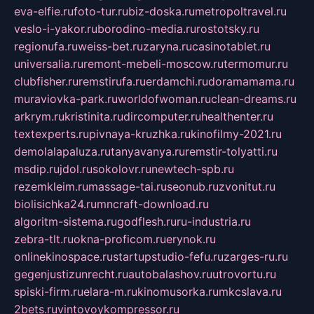
eva-elfie.ru
foto-tur.ru
biz-doska.ru
metropoltravel.ru
veslo-i-yakor.ru
borodino-media.ru
rostotsky.ru
regionufa.ru
weiss-bet.ru
zaryna.ru
casinotablet.ru
universalia.ru
remont-mebeli-moscow.ru
termomur.ru
clubfisher.ru
remstirufa.ru
erdamchi.ru
doramamama.ru
muraviovka-park.ru
worldofwoman.ru
clean-dreams.ru
arkrym.ru
kristinita.ru
dircomputer.ru
healthenter.ru
textexperts.ru
pivnaya-kruzhka.ru
kinofilmy-2021.ru
demolalapaluza.ru
tanyavanya.ru
remstir-tolyatti.ru
msdip.ru
jdol.ru
sokolovr.ru
newtech-spb.ru
rezemkleim.ru
massage-tai.ru
seonub.ru
zvonitut.ru
biolisichka24.ru
mncraft-download.ru
algoritm-sistema.ru
godflesh.ru
ru-industria.ru
zebra-tlt.ru
okna-proficom.ru
erynok.ru
onlinekinospace.ru
startupstudio-fefu.ru
zarges-ru.ru
gegenjustizunrecht.ru
autobalashov.ru
utrovortu.ru
spiski-firm.ru
elara-m.ru
kinomusorka.ru
mkcslava.ru
2bets.ru
vintovoykompressor.ru