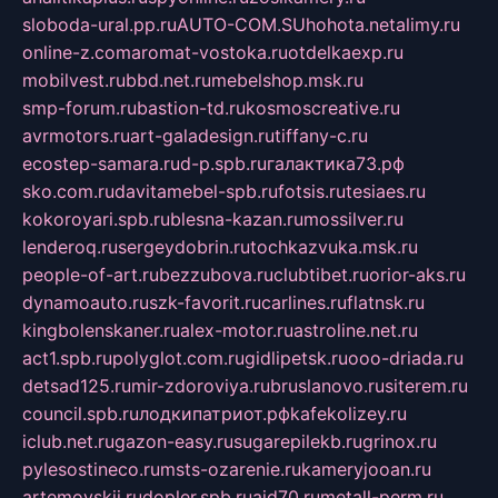
sloboda-ural.pp.ru
AUTO-COM.SU
hohota.net
alimy.ru
online-z.com
aromat-vostoka.ru
otdelkaexp.ru
mobilvest.ru
bbd.net.ru
mebelshop.msk.ru
smp-forum.ru
bastion-td.ru
kosmoscreative.ru
avrmotors.ru
art-galadesign.ru
tiffany-c.ru
ecostep-samara.ru
d-p.spb.ru
галактика73.рф
sko.com.ru
davitamebel-spb.ru
fotsis.ru
tesiaes.ru
kokoroyari.spb.ru
blesna-kazan.ru
mossilver.ru
lenderoq.ru
sergeydobrin.ru
tochkazvuka.msk.ru
people-of-art.ru
bezzubova.ru
clubtibet.ru
orior-aks.ru
dynamoauto.ru
szk-favorit.ru
carlines.ru
flatnsk.ru
kingbolenskaner.ru
alex-motor.ru
astroline.net.ru
act1.spb.ru
polyglot.com.ru
gidlipetsk.ru
ooo-driada.ru
detsad125.ru
mir-zdoroviya.ru
bruslanovo.ru
siterem.ru
council.spb.ru
лодкипатриот.рф
kafekolizey.ru
iclub.net.ru
gazon-easy.ru
sugarepilekb.ru
grinox.ru
pylesostineco.ru
msts-ozarenie.ru
kameryjooan.ru
artemovskij.ru
dopler.spb.ru
aid70.ru
metall-perm.ru