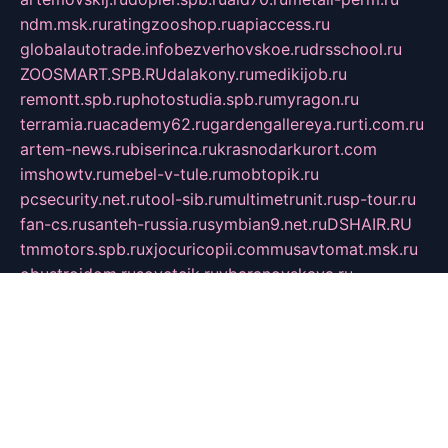
ndm.msk.ru
ratingzooshop.ru
apiaccess.ru
globalautotrade.info
bezverhovskoe.ru
drsschool.ru
ZOOSMART.SPB.RU
dalakony.ru
medikijob.ru
remontt.spb.ru
photostudia.spb.ru
myragon.ru
terramia.ru
academy62.ru
gardengallereya.ru
rti.com.ru
artem-news.ru
biserinca.ru
krasnodarkurort.com
imshowtv.ru
mebel-v-tule.ru
mobtopik.ru
pcsecurity.net.ru
tool-sib.ru
multimetrunit.ru
sp-tour.ru
fan-cs.ru
santeh-russia.ru
symbian9.net.ru
DSHAIR.RU
tmmotors.spb.ru
xjocuricopii.com
musavtomat.msk.ru
obustrojdom.ru
sovetcik.ru
ybaranovskaya.ru
ppknews.ru
cult-alshei.ru
JAPANRUSSIA.RU
proekciyamebel.ru
imper-finans.ru
rim.org.ru
glamourai.ru
brassminus.ru
zabor-pro.ru
ftn.pp.ru
dorogoe58.ru
laimengpacker.ru
kuzova-zapchasti.ru
sageerp.ru
taxodrom.ru
dsrazvitie.ru
hardcity.net.ru
ratinghomegames.ru
topservice25.ru
gubernyan.ru