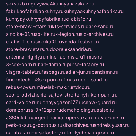
seksuzb.ru
guzywia4kuhnyanazakaz.ru
fabrikaofabrikaokuhny.ru
kuhnyaekuhnyaafabrika.ru
kuhnyaykuhnyayfabrika.ru
e-abis1c.ru
store-brawl-stars.ru
kts-services.ru
dark-sand.ru
sindika-01.ru
sp-life.ru
x-legion.ru
sib-archives.ru
e-abis-1-c.ru
sindika01.ru
venda-festival.ru
store-brawlstars.ru
dooraleksandria.ru
antenna-highly.ru
mine-lab-msk.ru
1-mus.ru
3-sex-porn.ru
ban-damn.ru
purse-factory.ru
viagra-tablet.ru
fasbags.ru
adler-jun.ru
bandamn.ru
fincontech.ru
3sexporn.ru
1mus.ru
darksand.ru
rebus-toys.ru
minelab-msk.ru
rtdco.ru
seo-prodvizhenie-sajtov-stroitelnyh-kompanij.ru
card-voice.ru
rulonnyygazon177.ru
snow-guard.ru
domizbrusa-9x12spb.ru
demaholding.ru
aalse.ru
a380club.ru
argentinamia.ru
perkoka.ru
movie-one.ru
perk-oka.ru
g-octopus.ru
sibarchives.ru
andreislyusar.ru
naruto-x.ru
pursefactory.ru
tor-lyubov-i-grom.ru