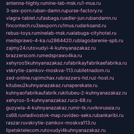
antenna-highly.ru
mine-lab-msk.ru
1-mus.ru
3-sex-porn.ru
ban-damn.ru
purse-factory.ru
viagra-tablet.ru
fasbags.ru
adler-jun.ru
bandamn.ru
fincontech.ru
3sexporn.ru
1mus.ru
darksand.ru
rebus-toys.ru
minelab-msk.ru
alabuga-cityhotel.ru
medsprawo-4-ka.ru
2864420.ru
blagodarenie-spb.ru
zajmy24.ru
tovudyi-4-kuhnyanazakaz.ru
brazzerscom.ru
medsprawo4ka.ru
xehyroo5kuhnyanazakaz.ru
fabrikayfabrikaefabrika.ru
vskrytie-zamkov-moskva-113.ru
biletnadom.ru
zed-online.ru
pimchax.ru
brazzers-hd.ru
z-host.ru
kitubeu2kuhnyanazakaz.ru
naperekate.ru
kuhnyaofabrikaufabrik.ru
kitubeu-2-kuhnyanazakaz.ru
xehyroo-5-kuhnyanazakaz.ru
cs-68.ru
guzywia-4-kuhnyanazakaz.ru
mir-tk.ru
vlknrussia.ru
cs68.ru
vladivostok-map.ru
video-seks.ru
bankaribi.ru
raszar.ru
vskrytie-zamkov-moskva113.ru
lipetsktelecom.ru
tovudyi4kuhnyanazakaz.ru