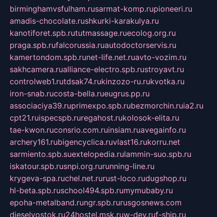
birminghamvsfulham.ru
sarmat-komp.ru
pioneeri.ru
amadis-chocolate.ru
shkurki-karakulya.ru
kanotiforet.spb.ru
tutmassage.ru
ecolog.org.ru
praga.spb.ru
falcorussia.ru
autodoctorservis.ru
kamertondom.spb.ru
net-life.net.ru
avto-vozim.ru
sakhcamera.ru
alliance-electro.spb.ru
stroyavt.ru
controlweb1.ru
tdsak74.ru
kinzozo-ru.ru
kvotka.ru
iron-snab.ru
costa-bella.ru
eugrus.pp.ru
associaciya39.ru
primexpo.spb.ru
bezmorchin.ru
ia2.ru
cpt21.ru
ispecspb.ru
regahost.ru
kolosok-elita.ru
tae-kwon.ru
consrio.com.ru
insiam.ru
avegainfo.ru
archery161.ru
bigencyclica.ru
vlast16.ru
korru.net
sarmiento.spb.su
extelopedia.ru
lammin-suo.spb.ru
iskatour.spb.ru
snpi.org.ru
running-line.ru
krygeva-spa.ru
chel.net.ru
rust-loco.ru
dugshop.ru
hl-beta.spb.ru
school494.spb.ru
mymubaby.ru
epoha-metalband.ru
ngr.spb.ru
rusgosnews.com
dieselvostok.ru
24hostel.msk.ru
w-dev.ru
f-ship.ru