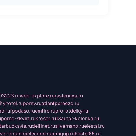
03223.ru
web-explore.ru
rastenuya.ru
tyhotel.ru
pornv.ru
atlantpereezd.ru
b.ru
fpodaso.ru
emfire.ru
pro-otdelky.ru
u
porno-skvirt.ru
krospr.ru
13autor-kolonka.ru
tarbucksvia.ru
delfinet.ru
silvernano.ru
elestal.ru
world.ru
miraclecoon.ru
pongup.ru
hostel65.ru