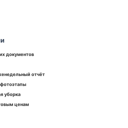
ми
их документов
женедельный отчёт
 фотоэтапы
ая уборка
птовым ценам