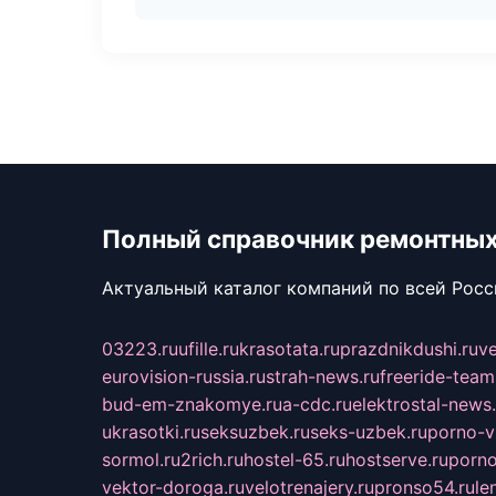
Полный справочник ремонтных
Актуальный каталог компаний по всей Рос
03223.ru
ufille.ru
krasotata.ru
prazdnikdushi.ru
v
eurovision-russia.ru
strah-news.ru
freeride-team
bud-em-znakomye.ru
a-cdc.ru
elektrostal-news.
ukrasotki.ru
seksuzbek.ru
seks-uzbek.ru
porno-v
sormol.ru
2rich.ru
hostel-65.ru
hostserve.ru
porno
vektor-doroga.ru
velotrenajery.ru
pronso54.ru
le