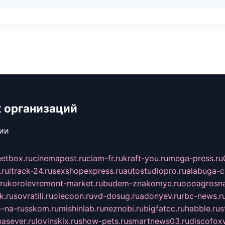
 организаций
сии
eetbox.ru
cinemapost.ru
ciam-fr.ru
kraft-you.ru
mega-press.ru
.ru
itrack-24.ru
sexshopexpress.ru
autostudiopro.ru
alabuga-ci
ru
korolevremont-market.ru
budem-znakomye.ru
oooagrosna
k.ru
sovratili.ru
olecoon.ru
vd-dosug.ru
adonyev.ru
rbc-news.r
-na-russkom.ru
mishinlab.ru
neznobi.ru
bigfatcc.ru
habble.ru
s
nasever.ru
lovinskix.ru
show-pets.ru
smartnews03.ru
discofox