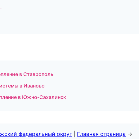
г
пление в Ставрополь
истемы в Иваново
епление в Южно-Сахалинск
лжский федеральный округ
|
Главная страница
→