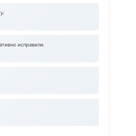
у.
ативно исправили.