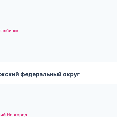
елябинск
лжский федеральный округ
ний Новгород