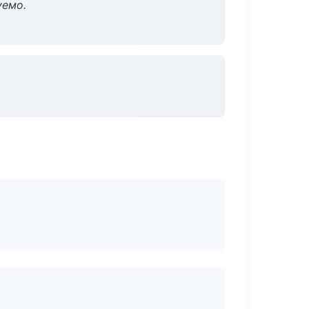
уемо.