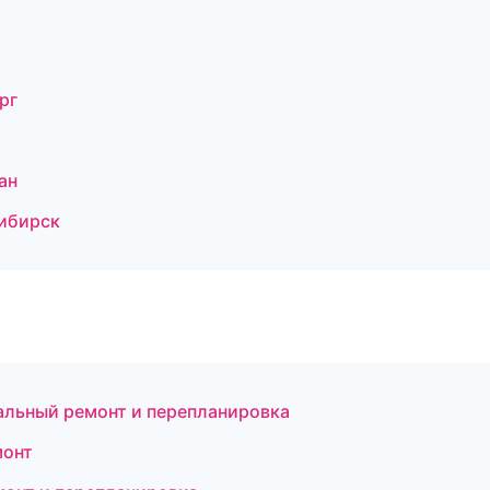
рг
ан
ибирск
альный ремонт и перепланировка
монт