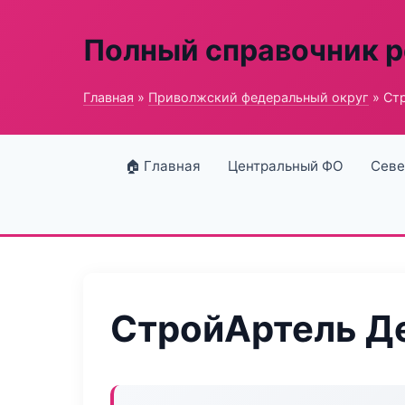
Полный справочник 
Главная
»
Приволжский федеральный округ
» Ст
🏠 Главная
Центральный ФО
Севе
СтройАртель Д