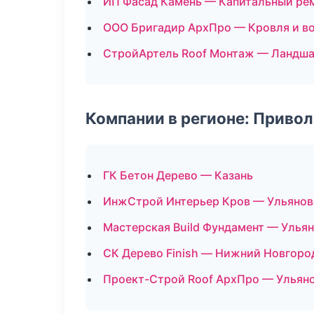
ИП Фасад Камень — Капитальный рем
ООО Бригадир АрхПро — Кровля и в
СтройАртель Roof Монтаж — Ландша
Компании в регионе: Приво
ГК Бетон Дерево — Казань
ИнжСтрой Интерьер Кров — Ульянов
Мастерская Build Фундамент — Улья
СК Дерево Finish — Нижний Новгоро
Проект-Строй Roof АрхПро — Ульян