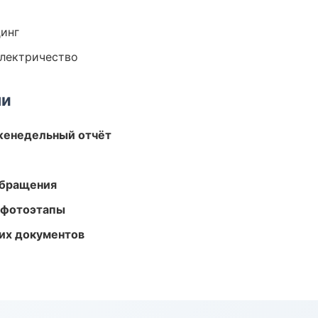
динг
электричество
ми
женедельный отчёт
обращения
 фотоэтапы
их документов