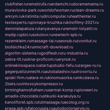
clubfisher.ru
remstirufa.ru
erdamchi.ru
doramamama.ru
muraviovka-park.ru
worldofwoman.ru
clean-dreams.ru
arkrym.ru
kristinita.ru
dircomputer.ru
healthenter.ru
textexperts.ru
pivnaya-kruzhka.ru
kinofilmy-2021.ru
demolalapaluza.ru
tanyavanya.ru
remstir-tolyatti.ru
msdip.ru
jdol.ru
sokolovr.ru
newtech-spb.ru
rezemkleim.ru
massage-tai.ru
seonub.ru
zvonitut.ru
biolisichka24.ru
mncraft-download.ru
algoritm-sistema.ru
godflesh.ru
ru-industria.ru
zebra-tlt.ru
okna-proficom.ru
erynok.ru
onlinekinospace.ru
startupstudio-fefu.ru
zarges-ru.ru
gegenjustizunrecht.ru
autobalashov.ru
utrovortu.ru
spiski-firm.ru
elara-m.ru
kinomusorka.ru
mkcslava.ru
2bets.ru
vintovoykompressor.ru
birminghamvsfulham.ru
sarmat-komp.ru
pioneeri.ru
amadis-chocolate.ru
shkurki-karakulya.ru
kanotiforet.spb.ru
tutmassage.ru
ecolog.org.ru
praga.spb.ru
falcorussia.ru
autodoctorservis.ru