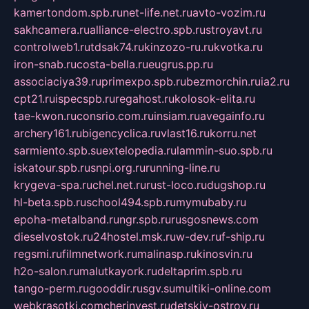
kamertondom.spb.ru
net-life.net.ru
avto-vozim.ru
sakhcamera.ru
alliance-electro.spb.ru
stroyavt.ru
controlweb1.ru
tdsak74.ru
kinzozo-ru.ru
kvotka.ru
iron-snab.ru
costa-bella.ru
eugrus.pp.ru
associaciya39.ru
primexpo.spb.ru
bezmorchin.ru
ia2.ru
cpt21.ru
ispecspb.ru
regahost.ru
kolosok-elita.ru
tae-kwon.ru
consrio.com.ru
insiam.ru
avegainfo.ru
archery161.ru
bigencyclica.ru
vlast16.ru
korru.net
sarmiento.spb.su
extelopedia.ru
lammin-suo.spb.ru
iskatour.spb.ru
snpi.org.ru
running-line.ru
krygeva-spa.ru
chel.net.ru
rust-loco.ru
dugshop.ru
hl-beta.spb.ru
school494.spb.ru
mymubaby.ru
epoha-metalband.ru
ngr.spb.ru
rusgosnews.com
dieselvostok.ru
24hostel.msk.ru
w-dev.ru
f-ship.ru
regsmi.ru
filmnetwork.ru
malinasp.ru
kinosvin.ru
h2o-salon.ru
malutkayork.ru
deltaprim.spb.ru
tango-perm.ru
gooddir.ru
sgv.su
multiki-online.com
webkrasotki.com
cherinvest.ru
detskiy-ostrov.ru