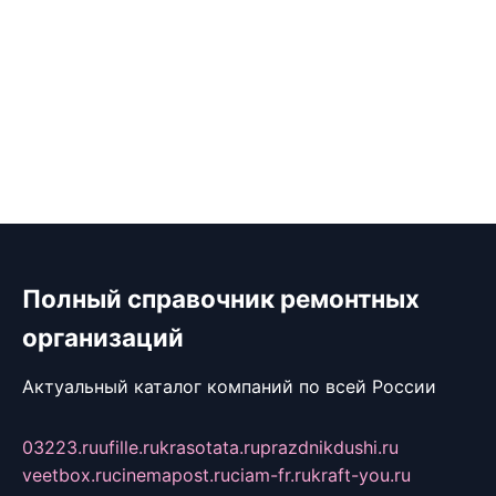
Полный справочник ремонтных
организаций
Актуальный каталог компаний по всей России
03223.ru
ufille.ru
krasotata.ru
prazdnikdushi.ru
veetbox.ru
cinemapost.ru
ciam-fr.ru
kraft-you.ru