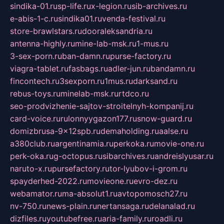
sindika-01.ru
sp-life.ru
x-legion.ru
sib-archives.ru
e-abis-1-c.ru
sindika01.ru
venda-festival.ru
store-brawlstars.ru
dooraleksandria.ru
antenna-highly.ru
mine-lab-msk.ru
1-mus.ru
3-sex-porn.ru
ban-damn.ru
purse-factory.ru
viagra-tablet.ru
fasbags.ru
adler-jun.ru
bandamn.ru
fincontech.ru
3sexporn.ru
1mus.ru
darksand.ru
rebus-toys.ru
minelab-msk.ru
rtdco.ru
seo-prodvizhenie-sajtov-stroitelnyh-kompanij.ru
card-voice.ru
rulonnyygazon177.ru
snow-guard.ru
domizbrusa-9x12spb.ru
demaholding.ru
aalse.ru
a380club.ru
argentinamia.ru
perkoka.ru
movie-one.ru
perk-oka.ru
g-octopus.ru
sibarchives.ru
andreislyusar.ru
naruto-x.ru
pursefactory.ru
tor-lyubov-i-grom.ru
spayderhed-2022.ru
movieone.ru
evro-dez.ru
webamator.ru
ma-absolut1.ru
avtopomosch27.ru
nv-750.ru
news-plain.ru
nertansaga.ru
delanalad.ru
dizfiles.ru
youtubefree.ru
aria-family.ru
roadli.ru