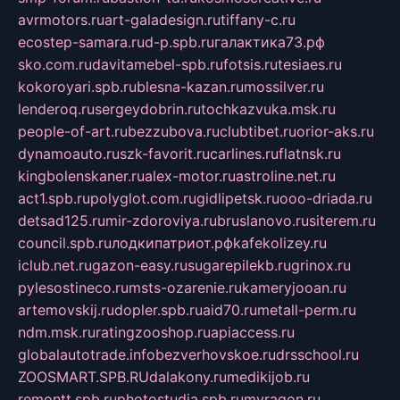
avrmotors.ru
art-galadesign.ru
tiffany-c.ru
ecostep-samara.ru
d-p.spb.ru
галактика73.рф
sko.com.ru
davitamebel-spb.ru
fotsis.ru
tesiaes.ru
kokoroyari.spb.ru
blesna-kazan.ru
mossilver.ru
lenderoq.ru
sergeydobrin.ru
tochkazvuka.msk.ru
people-of-art.ru
bezzubova.ru
clubtibet.ru
orior-aks.ru
dynamoauto.ru
szk-favorit.ru
carlines.ru
flatnsk.ru
kingbolenskaner.ru
alex-motor.ru
astroline.net.ru
act1.spb.ru
polyglot.com.ru
gidlipetsk.ru
ooo-driada.ru
detsad125.ru
mir-zdoroviya.ru
bruslanovo.ru
siterem.ru
council.spb.ru
лодкипатриот.рф
kafekolizey.ru
iclub.net.ru
gazon-easy.ru
sugarepilekb.ru
grinox.ru
pylesostineco.ru
msts-ozarenie.ru
kameryjooan.ru
artemovskij.ru
dopler.spb.ru
aid70.ru
metall-perm.ru
ndm.msk.ru
ratingzooshop.ru
apiaccess.ru
globalautotrade.info
bezverhovskoe.ru
drsschool.ru
ZOOSMART.SPB.RU
dalakony.ru
medikijob.ru
remontt.spb.ru
photostudia.spb.ru
myragon.ru