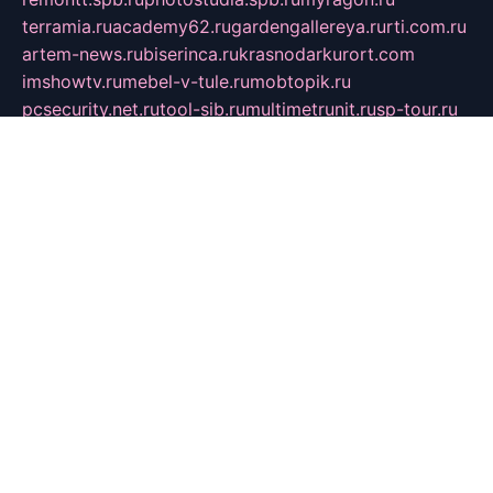
terramia.ru
academy62.ru
gardengallereya.ru
rti.com.ru
artem-news.ru
biserinca.ru
krasnodarkurort.com
imshowtv.ru
mebel-v-tule.ru
mobtopik.ru
pcsecurity.net.ru
tool-sib.ru
multimetrunit.ru
sp-tour.ru
fan-cs.ru
santeh-russia.ru
symbian9.net.ru
DSHAIR.RU
tmmotors.spb.ru
xjocuricopii.com
musavtomat.msk.ru
obustrojdom.ru
sovetcik.ru
ybaranovskaya.ru
ppknews.ru
cult-alshei.ru
JAPANRUSSIA.RU
proekciyamebel.ru
imper-finans.ru
rim.org.ru
glamourai.ru
brassminus.ru
zabor-pro.ru
ftn.pp.ru
dorogoe58.ru
laimengpacker.ru
kuzova-zapchasti.ru
sageerp.ru
taxodrom.ru
dsrazvitie.ru
hardcity.net.ru
ratinghomegames.ru
topservice25.ru
gubernyan.ru
gtglasslined.ru
ii4.ru
tssport.spb.ru
andorra24.com
blackwallstreet.ru
oboimos.ru
optim-doors.com.ru
ikuch.ru
nycr.org.ru
npa21.ru
vremya-ch.spb.ru
desert000.ru
ivtorgi.ru
ifiori.ru
catalog-statei.ru