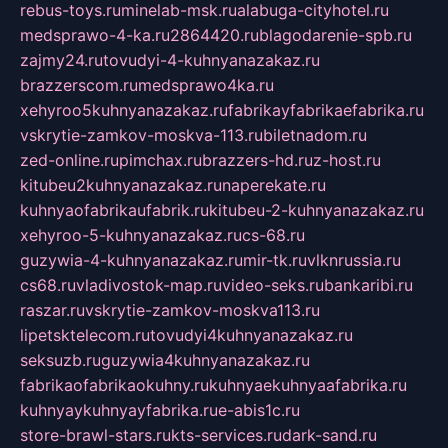
rebus-toys.ru
minelab-msk.ru
alabuga-cityhotel.ru
medsprawo-4-ka.ru
2864420.ru
blagodarenie-spb.ru
zajmy24.ru
tovudyi-4-kuhnyanazakaz.ru
brazzerscom.ru
medsprawo4ka.ru
xehyroo5kuhnyanazakaz.ru
fabrikayfabrikaefabrika.ru
vskrytie-zamkov-moskva-113.ru
biletnadom.ru
zed-online.ru
pimchax.ru
brazzers-hd.ru
z-host.ru
kitubeu2kuhnyanazakaz.ru
naperekate.ru
kuhnyaofabrikaufabrik.ru
kitubeu-2-kuhnyanazakaz.ru
xehyroo-5-kuhnyanazakaz.ru
cs-68.ru
guzywia-4-kuhnyanazakaz.ru
mir-tk.ru
vlknrussia.ru
cs68.ru
vladivostok-map.ru
video-seks.ru
bankaribi.ru
raszar.ru
vskrytie-zamkov-moskva113.ru
lipetsktelecom.ru
tovudyi4kuhnyanazakaz.ru
seksuzb.ru
guzywia4kuhnyanazakaz.ru
fabrikaofabrikaokuhny.ru
kuhnyaekuhnyaafabrika.ru
kuhnyaykuhnyayfabrika.ru
e-abis1c.ru
store-brawl-stars.ru
kts-services.ru
dark-sand.ru