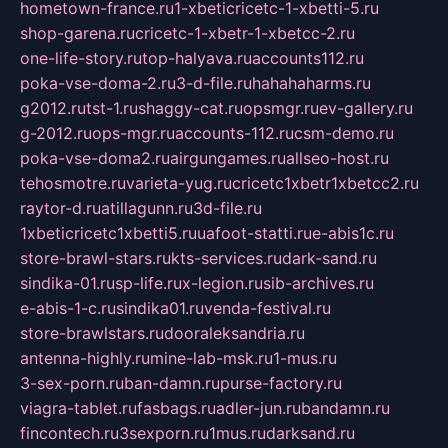
hometown-france.ru
1-xbeticricetc-1-xbetti-5.ru
shop-garena.ru
cricetc-1-xbetr-1-xbetcc-2.ru
one-life-story.ru
top-halyava.ru
accounts112.ru
poka-vse-doma-2.ru
3-d-file.ru
hahahaharms.ru
g2012.ru
tst-1.ru
shaggy-cat.ru
opsmgr.ru
ev-gallery.ru
g-2012.ru
ops-mgr.ru
accounts-112.ru
csm-demo.ru
poka-vse-doma2.ru
airgungames.ru
allseo-host.ru
tehosmotre.ru
varieta-yug.ru
cricetc1xbetr1xbetcc2.ru
raytor-d.ru
atillagunn.ru
3d-file.ru
1xbeticricetc1xbetti5.ru
uafoot-statti.ru
e-abis1c.ru
store-brawl-stars.ru
kts-services.ru
dark-sand.ru
sindika-01.ru
sp-life.ru
x-legion.ru
sib-archives.ru
e-abis-1-c.ru
sindika01.ru
venda-festival.ru
store-brawlstars.ru
dooraleksandria.ru
antenna-highly.ru
mine-lab-msk.ru
1-mus.ru
3-sex-porn.ru
ban-damn.ru
purse-factory.ru
viagra-tablet.ru
fasbags.ru
adler-jun.ru
bandamn.ru
fincontech.ru
3sexporn.ru
1mus.ru
darksand.ru