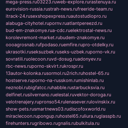
mega-press.ru
03223.ru
web-explore.ru
rastenuya.ru
eurovision-russia.ru
strah-news.ru
freeride-team.ru
itrack-24.ru
sexshopexpress.ru
autostudiopro.ru
alabuga-cityhotel.ru
pornv.ru
atlantpereezd.ru
bud-em-znakomye.ru
a-cdc.ru
elektrostal-news.ru
korolevremont-market.ru
budem-znakomye.ru
oooagrosnab.ru
fpodaso.ru
emfire.ru
pro-otdelky.ru
ukrasotki.ru
seksuzbek.ru
seks-uzbek.ru
porno-vk.ru
sovratili.ru
olecoon.ru
vd-dosug.ru
adonyev.ru
rbc-news.ru
porno-skvirt.ru
krospr.ru
13autor-kolonka.ru
sormol.ru
2rich.ru
hostel-65.ru
hostserve.ru
porno-na-russkom.ru
mishinlab.ru
neznobi.ru
bigfatcc.ru
habble.ru
starbucksvia.ru
delfinet.ru
silvernano.ru
elestal.ru
vektor-doroga.ru
velotrenajery.ru
pronso54.ru
lenasever.ru
lovinskix.ru
show-pets.ru
smartnews03.ru
discofoxworld.ru
miraclecoon.ru
pongup.ru
hostel65.ru
liura.ru
glasspb.ru
firehunters.ru
gribowo.ru
gnalis.ru
bulkitula.ru