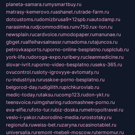
planeta-samara.ru
mysmartbuy.ru
matrasy-kemerovo.ru
ashanet.ru
trade-farm.ru
dotcustoms.ru
domizbrusa9x12spb.ru
autodamp.ru
narasimha.ru
djcommodities.ru
nv750.ru
x-ton.ru
newsplain.ru
cardvoice.ru
modopaper.ru
manunae.ru
gbget.ru
alfeihavsalnassr.ru
madoma.ru
tajuncos.ru
petrovkasports.ru
porno-online-besplatno.ru
splclub.ru
york-life.ru
doroga-expo.ru
ribery.ru
cleanmedicine.ru
slovar-ivrit.ru
porno-video-besplatno.ru
seks-365.ru
ovucontrol.ru
sloty-igrovyye-avtomaty.ru
ru-industriya.ru
russkoe-porno-besplatno.ru
belgorod-day.ru
digilith.ru
pichkurovlab.ru
medic-today.ru
taksu.ru
comp123.ru
don-ykt.ru
teensvoice.ru
imgsharing.ru
domashnee-porno.ru
eva-elfie.ru
foto-tur.ru
biz-doska.ru
metropoltravel.ru
veslo-i-yakor.ru
borodino-media.ru
rostotsky.ru
regionufa.ru
weiss-bet.ru
zaryna.ru
casinotablet.ru
universalia.ru
remont-mebeli-moscow.ru
termomur.ru