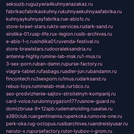
seksuzb.ru
guzywia4kuhnyanazakaz.ru
fabrikaofabrikaokuhny.ru
kuhnyaekuhnyaafabrika.ru
kuhnyaykuhnyayfabrika.ru
e-abis1c.ru
store-brawl-stars.ru
kts-services.ru
dark-sand.ru
sindika-01.ru
sp-life.ru
x-legion.ru
sib-archives.ru
e-abis-1-c.ru
sindika01.ru
venda-festival.ru
store-brawlstars.ru
dooraleksandria.ru
antenna-highly.ru
mine-lab-msk.ru
1-mus.ru
3-sex-porn.ru
ban-damn.ru
purse-factory.ru
viagra-tablet.ru
fasbags.ru
adler-jun.ru
bandamn.ru
fincontech.ru
3sexporn.ru
1mus.ru
darksand.ru
rebus-toys.ru
minelab-msk.ru
rtdco.ru
seo-prodvizhenie-sajtov-stroitelnyh-kompanij.ru
card-voice.ru
rulonnyygazon177.ru
snow-guard.ru
domizbrusa-9x12spb.ru
demaholding.ru
aalse.ru
a380club.ru
argentinamia.ru
perkoka.ru
movie-one.ru
perk-oka.ru
g-octopus.ru
sibarchives.ru
andreislyusar.ru
naruto-x.ru
pursefactory.ru
tor-lyubov-i-grom.ru