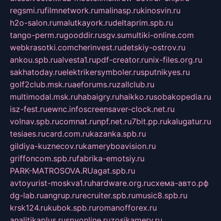
regsmi.ru
filmnetwork.ru
malinasp.ru
kinosvin.ru
h2o-salon.ru
malutkayork.ru
deltaprim.spb.ru
tango-perm.ru
gooddir.ru
sgv.su
multiki-online.com
webkrasotki.com
cherinvest.ru
detskiy-ostrov.ru
ankou.spb.ru
alvesta1.ru
pdf-creator.ru
nix-files.org.ru
sakhatoday.ru
elektrikersymboler.ru
sputnikyes.ru
golf2club.msk.ru
aeforums.ru
zallclub.ru
multimodal.msk.ru
habaigry.ru
haikko.ru
sobakopedia.ru
isz-fest.ru
ewnc.info
screensaver-clock.net.ru
volnav.spb.ru
comnat.ru
npf.net.ru
7bit.pp.ru
kalugatur.ru
tesiaes.ru
card.com.ru
kazanka.spb.ru
gildiya-kuznecov.ru
kameryboavision.ru
griffoncom.spb.ru
fabrika-emotsiy.ru
PARK-MATROSOVA.RU
agat.spb.ru
avtoyurist-moskva1.ru
hardware.org.ru
схема-авто.рф
dg-lab.ru
angrup.ru
recruiter.spb.ru
music8.spb.ru
krsk124.ru
kubok.spb.ru
romanofforex.ru
analitikaplus.ru
spyonline.ru
zosikamery.ru