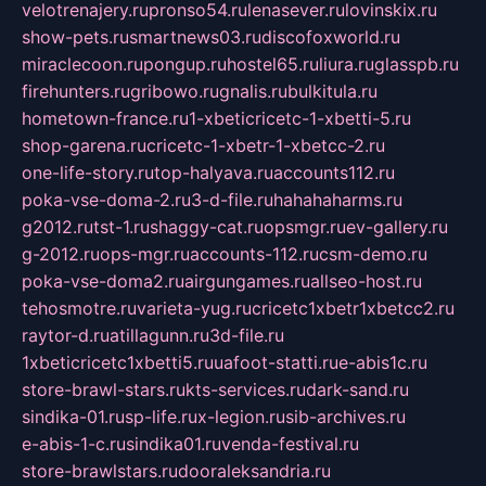
velotrenajery.ru
pronso54.ru
lenasever.ru
lovinskix.ru
show-pets.ru
smartnews03.ru
discofoxworld.ru
miraclecoon.ru
pongup.ru
hostel65.ru
liura.ru
glasspb.ru
firehunters.ru
gribowo.ru
gnalis.ru
bulkitula.ru
hometown-france.ru
1-xbeticricetc-1-xbetti-5.ru
shop-garena.ru
cricetc-1-xbetr-1-xbetcc-2.ru
one-life-story.ru
top-halyava.ru
accounts112.ru
poka-vse-doma-2.ru
3-d-file.ru
hahahaharms.ru
g2012.ru
tst-1.ru
shaggy-cat.ru
opsmgr.ru
ev-gallery.ru
g-2012.ru
ops-mgr.ru
accounts-112.ru
csm-demo.ru
poka-vse-doma2.ru
airgungames.ru
allseo-host.ru
tehosmotre.ru
varieta-yug.ru
cricetc1xbetr1xbetcc2.ru
raytor-d.ru
atillagunn.ru
3d-file.ru
1xbeticricetc1xbetti5.ru
uafoot-statti.ru
e-abis1c.ru
store-brawl-stars.ru
kts-services.ru
dark-sand.ru
sindika-01.ru
sp-life.ru
x-legion.ru
sib-archives.ru
e-abis-1-c.ru
sindika01.ru
venda-festival.ru
store-brawlstars.ru
dooraleksandria.ru