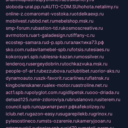
sloboda-ural.pp.ru
AUTO-COM.SU
hohota.net
alimy.ru
online-z.com
aromat-vostoka.ru
otdelkaexp.ru
mobilvest.ru
bbd.net.ru
mebelshop.msk.ru
smp-forum.ru
bastion-td.ru
kosmoscreative.ru
avrmotors.ru
art-galadesign.ru
tiffany-c.ru
ecostep-samara.ru
d-p.spb.ru
галактика73.рф
sko.com.ru
davitamebel-spb.ru
fotsis.ru
tesiaes.ru
kokoroyari.spb.ru
blesna-kazan.ru
mossilver.ru
lenderoq.ru
sergeydobrin.ru
tochkazvuka.msk.ru
people-of-art.ru
bezzubova.ru
clubtibet.ru
orior-aks.ru
dynamoauto.ru
szk-favorit.ru
carlines.ru
flatnsk.ru
kingbolenskaner.ru
alex-motor.ru
astroline.net.ru
act1.spb.ru
polyglot.com.ru
gidlipetsk.ru
ooo-driada.ru
detsad125.ru
mir-zdoroviya.ru
bruslanovo.ru
siterem.ru
council.spb.ru
лодкипатриот.рф
kafekolizey.ru
iclub.net.ru
gazon-easy.ru
sugarepilekb.ru
grinox.ru
pylesostineco.ru
msts-ozarenie.ru
kameryjooan.ru
artemovskij.ru
dopler.spb.ru
aid70.ru
metall-perm.ru