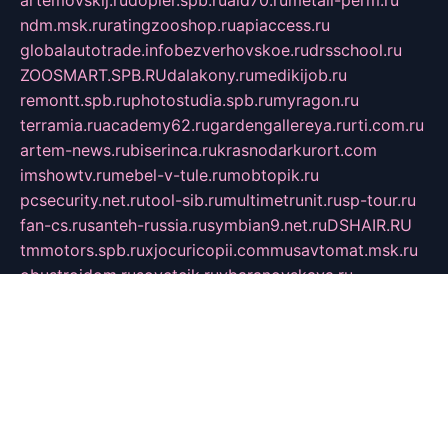
ndm.msk.ru
ratingzooshop.ru
apiaccess.ru
globalautotrade.info
bezverhovskoe.ru
drsschool.ru
ZOOSMART.SPB.RU
dalakony.ru
medikijob.ru
remontt.spb.ru
photostudia.spb.ru
myragon.ru
terramia.ru
academy62.ru
gardengallereya.ru
rti.com.ru
artem-news.ru
biserinca.ru
krasnodarkurort.com
imshowtv.ru
mebel-v-tule.ru
mobtopik.ru
pcsecurity.net.ru
tool-sib.ru
multimetrunit.ru
sp-tour.ru
fan-cs.ru
santeh-russia.ru
symbian9.net.ru
DSHAIR.RU
tmmotors.spb.ru
xjocuricopii.com
musavtomat.msk.ru
obustrojdom.ru
sovetcik.ru
ybaranovskaya.ru
ppknews.ru
cult-alshei.ru
JAPANRUSSIA.RU
proekciyamebel.ru
imper-finans.ru
rim.org.ru
glamourai.ru
brassminus.ru
zabor-pro.ru
ftn.pp.ru
dorogoe58.ru
laimengpacker.ru
kuzova-zapchasti.ru
sageerp.ru
taxodrom.ru
dsrazvitie.ru
hardcity.net.ru
ratinghomegames.ru
topservice25.ru
gubernyan.ru