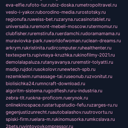
eva-elfie.ru
foto-tur.ru
biz-doska.ru
metropoltravel.ru
veslo-i-yakor.ru
borodino-media.ru
rostotsky.ru
regionufa.ru
weiss-bet.ru
zaryna.ru
casinotablet.ru
universalia.ru
remont-mebeli-moscow.ru
termomur.ru
clubfisher.ru
remstirufa.ru
erdamchi.ru
doramamama.ru
muraviovka-park.ru
worldofwoman.ru
clean-dreams.ru
arkrym.ru
kristinita.ru
dircomputer.ru
healthenter.ru
textexperts.ru
pivnaya-kruzhka.ru
kinofilmy-2021.ru
demolalapaluza.ru
tanyavanya.ru
remstir-tolyatti.ru
msdip.ru
jdol.ru
sokolovr.ru
newtech-spb.ru
rezemkleim.ru
massage-tai.ru
seonub.ru
zvonitut.ru
biolisichka24.ru
mncraft-download.ru
algoritm-sistema.ru
godflesh.ru
ru-industria.ru
zebra-tlt.ru
okna-proficom.ru
erynok.ru
onlinekinospace.ru
startupstudio-fefu.ru
zarges-ru.ru
gegenjustizunrecht.ru
autobalashov.ru
utrovortu.ru
spiski-firm.ru
elara-m.ru
kinomusorka.ru
mkcslava.ru
2bets.ru
vintovoykompressor.ru