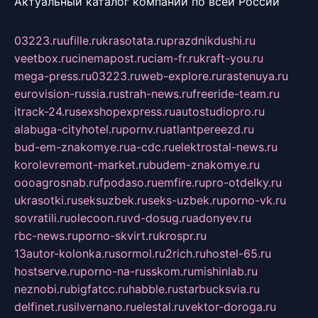
Актуальный каталог компаний по всей России
03223.ru
ufille.ru
krasotata.ru
prazdnikdushi.ru
veetbox.ru
cinemapost.ru
ciam-fr.ru
kraft-you.ru
mega-press.ru
03223.ru
web-explore.ru
rastenuya.ru
eurovision-russia.ru
strah-news.ru
freeride-team.ru
itrack-24.ru
sexshopexpress.ru
autostudiopro.ru
alabuga-cityhotel.ru
pornv.ru
atlantpereezd.ru
bud-em-znakomye.ru
a-cdc.ru
elektrostal-news.ru
korolevremont-market.ru
budem-znakomye.ru
oooagrosnab.ru
fpodaso.ru
emfire.ru
pro-otdelky.ru
ukrasotki.ru
seksuzbek.ru
seks-uzbek.ru
porno-vk.ru
sovratili.ru
olecoon.ru
vd-dosug.ru
adonyev.ru
rbc-news.ru
porno-skvirt.ru
krospr.ru
13autor-kolonka.ru
sormol.ru
2rich.ru
hostel-65.ru
hostserve.ru
porno-na-russkom.ru
mishinlab.ru
neznobi.ru
bigfatcc.ru
habble.ru
starbucksvia.ru
delfinet.ru
silvernano.ru
elestal.ru
vektor-doroga.ru