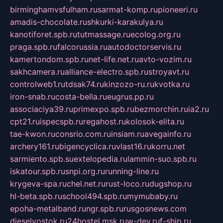
birminghamvsfulham.ru
sarmat-komp.ru
pioneeri.ru
amadis-chocolate.ru
shkurki-karakulya.ru
kanotiforet.spb.ru
tutmassage.ru
ecolog.org.ru
praga.spb.ru
falcorussia.ru
autodoctorservis.ru
kamertondom.spb.ru
net-life.net.ru
avto-vozim.ru
sakhcamera.ru
alliance-electro.spb.ru
stroyavt.ru
controlweb1.ru
tdsak74.ru
kinzozo-ru.ru
kvotka.ru
iron-snab.ru
costa-bella.ru
eugrus.pp.ru
associaciya39.ru
primexpo.spb.ru
bezmorchin.ru
ia2.ru
cpt21.ru
ispecspb.ru
regahost.ru
kolosok-elita.ru
tae-kwon.ru
consrio.com.ru
insiam.ru
avegainfo.ru
archery161.ru
bigencyclica.ru
vlast16.ru
korru.net
sarmiento.spb.su
extelopedia.ru
lammin-suo.spb.ru
iskatour.spb.ru
snpi.org.ru
running-line.ru
krygeva-spa.ru
chel.net.ru
rust-loco.ru
dugshop.ru
hl-beta.spb.ru
school494.spb.ru
mymubaby.ru
epoha-metalband.ru
ngr.spb.ru
rusgosnews.com
dieselvostok.ru
24hostel.msk.ru
w-dev.ru
f-ship.ru