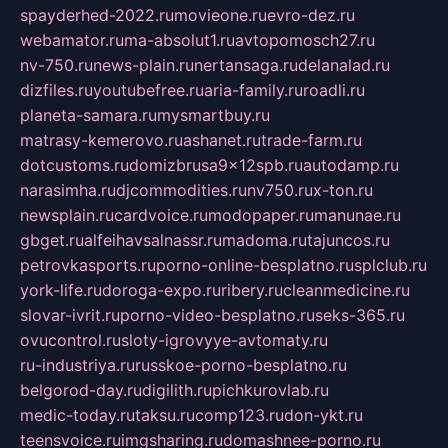
spayderhed-2022.ru
movieone.ru
evro-dez.ru
webamator.ru
ma-absolut1.ru
avtopomosch27.ru
nv-750.ru
news-plain.ru
nertansaga.ru
delanalad.ru
dizfiles.ru
youtubefree.ru
aria-family.ru
roadli.ru
planeta-samara.ru
mysmartbuy.ru
matrasy-kemerovo.ru
ashanet.ru
trade-farm.ru
dotcustoms.ru
domizbrusa9x12spb.ru
autodamp.ru
narasimha.ru
djcommodities.ru
nv750.ru
x-ton.ru
newsplain.ru
cardvoice.ru
modopaper.ru
manunae.ru
gbget.ru
alfeihavsalnassr.ru
madoma.ru
tajuncos.ru
petrovkasports.ru
porno-online-besplatno.ru
splclub.ru
york-life.ru
doroga-expo.ru
ribery.ru
cleanmedicine.ru
slovar-ivrit.ru
porno-video-besplatno.ru
seks-365.ru
ovucontrol.ru
sloty-igrovyye-avtomaty.ru
ru-industriya.ru
russkoe-porno-besplatno.ru
belgorod-day.ru
digilith.ru
pichkurovlab.ru
medic-today.ru
taksu.ru
comp123.ru
don-ykt.ru
teensvoice.ru
imgsharing.ru
domashnee-porno.ru