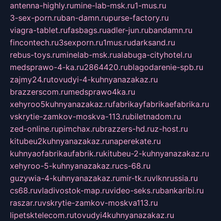
antenna-highly.ru
mine-lab-msk.ru
1-mus.ru
3-sex-porn.ru
ban-damn.ru
purse-factory.ru
viagra-tablet.ru
fasbags.ru
adler-jun.ru
bandamn.ru
fincontech.ru
3sexporn.ru
1mus.ru
darksand.ru
rebus-toys.ru
minelab-msk.ru
alabuga-cityhotel.ru
medsprawo-4-ka.ru
2864420.ru
blagodarenie-spb.ru
zajmy24.ru
tovudyi-4-kuhnyanazakaz.ru
brazzerscom.ru
medsprawo4ka.ru
xehyroo5kuhnyanazakaz.ru
fabrikayfabrikaefabrika.ru
vskrytie-zamkov-moskva-113.ru
biletnadom.ru
zed-online.ru
pimchax.ru
brazzers-hd.ru
z-host.ru
kitubeu2kuhnyanazakaz.ru
naperekate.ru
kuhnyaofabrikaufabrik.ru
kitubeu-2-kuhnyanazakaz.ru
xehyroo-5-kuhnyanazakaz.ru
cs-68.ru
guzywia-4-kuhnyanazakaz.ru
mir-tk.ru
vlknrussia.ru
cs68.ru
vladivostok-map.ru
video-seks.ru
bankaribi.ru
raszar.ru
vskrytie-zamkov-moskva113.ru
lipetsktelecom.ru
tovudyi4kuhnyanazakaz.ru