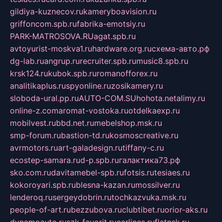
gildiya-kuznecov.ru
kameryboavision.ru
griffoncom.spb.ru
fabrika-emotsiy.ru
PARK-MATROSOVA.RU
agat.spb.ru
avtoyurist-moskva1.ru
hardware.org.ru
схема-авто.рф
dg-lab.ru
angrup.ru
recruiter.spb.ru
music8.spb.ru
krsk124.ru
kubok.spb.ru
romanofforex.ru
analitikaplus.ru
spyonline.ru
zosikamery.ru
sloboda-ural.pp.ru
AUTO-COM.SU
hohota.net
alimy.ru
online-z.com
aromat-vostoka.ru
otdelkaexp.ru
mobilvest.ru
bbd.net.ru
mebelshop.msk.ru
smp-forum.ru
bastion-td.ru
kosmoscreative.ru
avrmotors.ru
art-galadesign.ru
tiffany-c.ru
ecostep-samara.ru
d-p.spb.ru
галактика73.рф
sko.com.ru
davitamebel-spb.ru
fotsis.ru
tesiaes.ru
kokoroyari.spb.ru
blesna-kazan.ru
mossilver.ru
lenderoq.ru
sergeydobrin.ru
tochkazvuka.msk.ru
people-of-art.ru
bezzubova.ru
clubtibet.ru
orior-aks.ru
dynamoauto.ru
szk-favorit.ru
carlines.ru
flatnsk.ru