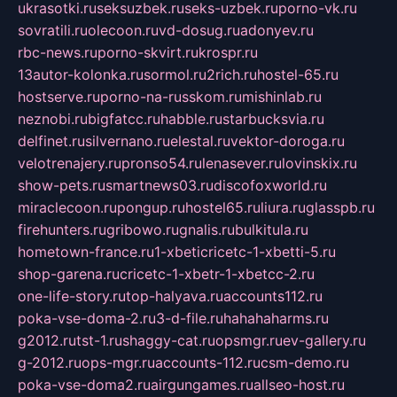
ukrasotki.ru
seksuzbek.ru
seks-uzbek.ru
porno-vk.ru
sovratili.ru
olecoon.ru
vd-dosug.ru
adonyev.ru
rbc-news.ru
porno-skvirt.ru
krospr.ru
13autor-kolonka.ru
sormol.ru
2rich.ru
hostel-65.ru
hostserve.ru
porno-na-russkom.ru
mishinlab.ru
neznobi.ru
bigfatcc.ru
habble.ru
starbucksvia.ru
delfinet.ru
silvernano.ru
elestal.ru
vektor-doroga.ru
velotrenajery.ru
pronso54.ru
lenasever.ru
lovinskix.ru
show-pets.ru
smartnews03.ru
discofoxworld.ru
miraclecoon.ru
pongup.ru
hostel65.ru
liura.ru
glasspb.ru
firehunters.ru
gribowo.ru
gnalis.ru
bulkitula.ru
hometown-france.ru
1-xbeticricetc-1-xbetti-5.ru
shop-garena.ru
cricetc-1-xbetr-1-xbetcc-2.ru
one-life-story.ru
top-halyava.ru
accounts112.ru
poka-vse-doma-2.ru
3-d-file.ru
hahahaharms.ru
g2012.ru
tst-1.ru
shaggy-cat.ru
opsmgr.ru
ev-gallery.ru
g-2012.ru
ops-mgr.ru
accounts-112.ru
csm-demo.ru
poka-vse-doma2.ru
airgungames.ru
allseo-host.ru