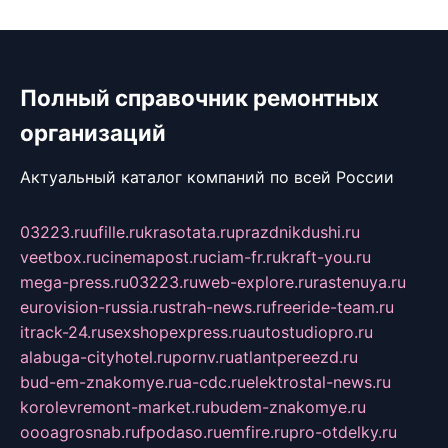
Полный справочник ремонтных
организаций
Актуальный каталог компаний по всей России
03223.ru
ufille.ru
krasotata.ru
prazdnikdushi.ru
veetbox.ru
cinemapost.ru
ciam-fr.ru
kraft-you.ru
mega-press.ru
03223.ru
web-explore.ru
rastenuya.ru
eurovision-russia.ru
strah-news.ru
freeride-team.ru
itrack-24.ru
sexshopexpress.ru
autostudiopro.ru
alabuga-cityhotel.ru
pornv.ru
atlantpereezd.ru
bud-em-znakomye.ru
a-cdc.ru
elektrostal-news.ru
korolevremont-market.ru
budem-znakomye.ru
oooagrosnab.ru
fpodaso.ru
emfire.ru
pro-otdelky.ru