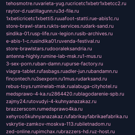
tehosmotre.ru
varieta-yug.ru
cricetc1xbetr1xbetcc2.ru
raytor-d.ru
atillagunn.ru
3d-file.ru
1xbeticricetc1xbetti5.ru
uafoot-statti.ru
e-abis1c.ru
store-brawl-stars.ru
kts-services.ru
dark-sand.ru
sindika-01.ru
sp-life.ru
x-legion.ru
sib-archives.ru
e-abis-1-c.ru
sindika01.ru
venda-festival.ru
store-brawlstars.ru
dooraleksandria.ru
antenna-highly.ru
mine-lab-msk.ru
1-mus.ru
3-sex-porn.ru
ban-damn.ru
purse-factory.ru
viagra-tablet.ru
fasbags.ru
adler-jun.ru
bandamn.ru
fincontech.ru
3sexporn.ru
1mus.ru
darksand.ru
rebus-toys.ru
minelab-msk.ru
alabuga-cityhotel.ru
medsprawo-4-ka.ru
2864420.ru
blagodarenie-spb.ru
zajmy24.ru
tovudyi-4-kuhnyanazakaz.ru
brazzerscom.ru
medsprawo4ka.ru
xehyroo5kuhnyanazakaz.ru
fabrikayfabrikaefabrika.ru
vskrytie-zamkov-moskva-113.ru
biletnadom.ru
zed-online.ru
pimchax.ru
brazzers-hd.ru
z-host.ru