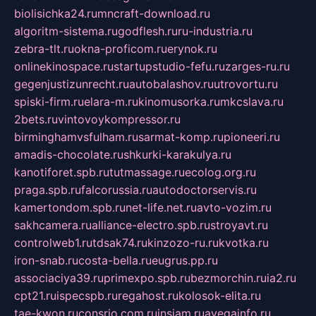
biolisichka24.ru
mncraft-download.ru
algoritm-sistema.ru
godflesh.ru
ru-industria.ru
zebra-tlt.ru
okna-proficom.ru
erynok.ru
onlinekinospace.ru
startupstudio-fefu.ru
zarges-ru.ru
gegenjustizunrecht.ru
autobalashov.ru
utrovortu.ru
spiski-firm.ru
elara-m.ru
kinomusorka.ru
mkcslava.ru
2bets.ru
vintovoykompressor.ru
birminghamvsfulham.ru
sarmat-komp.ru
pioneeri.ru
amadis-chocolate.ru
shkurki-karakulya.ru
kanotiforet.spb.ru
tutmassage.ru
ecolog.org.ru
praga.spb.ru
falcorussia.ru
autodoctorservis.ru
kamertondom.spb.ru
net-life.net.ru
avto-vozim.ru
sakhcamera.ru
alliance-electro.spb.ru
stroyavt.ru
controlweb1.ru
tdsak74.ru
kinzozo-ru.ru
kvotka.ru
iron-snab.ru
costa-bella.ru
eugrus.pp.ru
associaciya39.ru
primexpo.spb.ru
bezmorchin.ru
ia2.ru
cpt21.ru
ispecspb.ru
regahost.ru
kolosok-elita.ru
tae-kwon.ru
consrio.com.ru
insiam.ru
avegainfo.ru