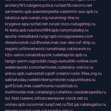
archery161.ru
bigencyclica.ru
vlast16.ru
korru.net
sarmiento.spb.su
extelopedia.ru
lammin-suo.spb.ru
iskatour.spb.ru
snpi.org.ru
running-line.ru
krygeva-spa.ru
chel.net.ru
rust-loco.ru
dugshop.ru
hl-beta.spb.ru
school494.spb.ru
mymubaby.ru
epoha-metalband.ru
ngr.spb.ru
rusgosnews.com
dieselvostok.ru
24hostel.msk.ru
w-dev.ru
f-ship.ru
regsmi.ru
filmnetwork.ru
malinasp.ru
kinosvin.ru
h2o-salon.ru
malutkayork.ru
deltaprim.spb.ru
tango-perm.ru
gooddir.ru
sgv.su
multiki-online.com
webkrasotki.com
cherinvest.ru
detskiy-ostrov.ru
ankou.spb.ru
alvesta1.ru
pdf-creator.ru
nix-files.org.ru
sakhatoday.ru
elektrikersymboler.ru
sputnikyes.ru
golf2club.msk.ru
aeforums.ru
zallclub.ru
multimodal.msk.ru
habaigry.ru
haikko.ru
sobakopedia.ru
isz-fest.ru
ewnc.info
screensaver-clock.net.ru
volnav.spb.ru
comnat.ru
npf.net.ru
7bit.pp.ru
kalugatur.ru
tesiaes.ru
card.com.ru
kazanka.spb.ru