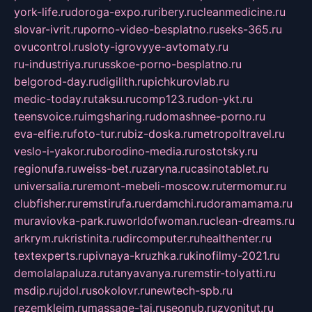
york-life.ru
doroga-expo.ru
ribery.ru
cleanmedicine.ru
slovar-ivrit.ru
porno-video-besplatno.ru
seks-365.ru
ovucontrol.ru
sloty-igrovyye-avtomaty.ru
ru-industriya.ru
russkoe-porno-besplatno.ru
belgorod-day.ru
digilith.ru
pichkurovlab.ru
medic-today.ru
taksu.ru
comp123.ru
don-ykt.ru
teensvoice.ru
imgsharing.ru
domashnee-porno.ru
eva-elfie.ru
foto-tur.ru
biz-doska.ru
metropoltravel.ru
veslo-i-yakor.ru
borodino-media.ru
rostotsky.ru
regionufa.ru
weiss-bet.ru
zaryna.ru
casinotablet.ru
universalia.ru
remont-mebeli-moscow.ru
termomur.ru
clubfisher.ru
remstirufa.ru
erdamchi.ru
doramamama.ru
muraviovka-park.ru
worldofwoman.ru
clean-dreams.ru
arkrym.ru
kristinita.ru
dircomputer.ru
healthenter.ru
textexperts.ru
pivnaya-kruzhka.ru
kinofilmy-2021.ru
demolalapaluza.ru
tanyavanya.ru
remstir-tolyatti.ru
msdip.ru
jdol.ru
sokolovr.ru
newtech-spb.ru
rezemkleim.ru
massage-tai.ru
seonub.ru
zvonitut.ru