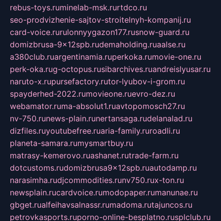
rebus-toys.ru
minelab-msk.ru
rtdco.ru
seo-prodvizhenie-sajtov-stroitelnyh-kompanij.ru
card-voice.ru
rulonnyygazon177.ru
snow-guard.ru
domizbrusa-9x12spb.ru
demaholding.ru
aalse.ru
a380club.ru
argentinamia.ru
perkoka.ru
movie-one.ru
perk-oka.ru
g-octopus.ru
sibarchives.ru
andreislyusar.ru
naruto-x.ru
pursefactory.ru
tor-lyubov-i-grom.ru
spayderhed-2022.ru
movieone.ru
evro-dez.ru
webamator.ru
ma-absolut1.ru
avtopomosch27.ru
nv-750.ru
news-plain.ru
nertansaga.ru
delanalad.ru
dizfiles.ru
youtubefree.ru
aria-family.ru
roadli.ru
planeta-samara.ru
mysmartbuy.ru
matrasy-kemerovo.ru
ashanet.ru
trade-farm.ru
dotcustoms.ru
domizbrusa9x12spb.ru
autodamp.ru
narasimha.ru
djcommodities.ru
nv750.ru
x-ton.ru
newsplain.ru
cardvoice.ru
modopaper.ru
manunae.ru
gbget.ru
alfeihavsalnassr.ru
madoma.ru
tajuncos.ru
petrovkasports.ru
porno-online-besplatno.ru
splclub.ru