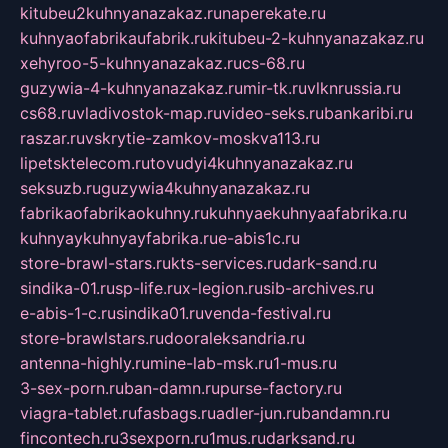
kitubeu2kuhnyanazakaz.ru
naperekate.ru
kuhnyaofabrikaufabrik.ru
kitubeu-2-kuhnyanazakaz.ru
xehyroo-5-kuhnyanazakaz.ru
cs-68.ru
guzywia-4-kuhnyanazakaz.ru
mir-tk.ru
vlknrussia.ru
cs68.ru
vladivostok-map.ru
video-seks.ru
bankaribi.ru
raszar.ru
vskrytie-zamkov-moskva113.ru
lipetsktelecom.ru
tovudyi4kuhnyanazakaz.ru
seksuzb.ru
guzywia4kuhnyanazakaz.ru
fabrikaofabrikaokuhny.ru
kuhnyaekuhnyaafabrika.ru
kuhnyaykuhnyayfabrika.ru
e-abis1c.ru
store-brawl-stars.ru
kts-services.ru
dark-sand.ru
sindika-01.ru
sp-life.ru
x-legion.ru
sib-archives.ru
e-abis-1-c.ru
sindika01.ru
venda-festival.ru
store-brawlstars.ru
dooraleksandria.ru
antenna-highly.ru
mine-lab-msk.ru
1-mus.ru
3-sex-porn.ru
ban-damn.ru
purse-factory.ru
viagra-tablet.ru
fasbags.ru
adler-jun.ru
bandamn.ru
fincontech.ru
3sexporn.ru
1mus.ru
darksand.ru