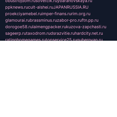
obustrojdom.ru
sovetcik.ru
ybaranovskaya.ru
ppknews.ru
cult-alshei.ru
JAPANRUSSIA.RU
proekciyamebel.ru
imper-finans.ru
rim.org.ru
glamourai.ru
brassminus.ru
zabor-pro.ru
ftn.pp.ru
dorogoe58.ru
laimengpacker.ru
kuzova-zapchasti.ru
sageerp.ru
taxodrom.ru
dsrazvitie.ru
hardcity.net.ru
ratinghomegames.ru
topservice25.ru
gubernyan.ru
gtglasslined.ru
ii4.ru
tssport.spb.ru
andorra24.com
blackwallstreet.ru
oboimos.ru
optim-doors.com.ru
ikuch.ru
nycr.org.ru
npa21.ru
vremya-ch.spb.ru
desert000.ru
ivtorgi.ru
ifiori.ru
catalog-statei.ru
dcv.org.ru
spetsmaster174.ru
ipkameryhiseeu.ru
dum26.ru
ruspol.spb.ru
fr-opendp.ru
kam-solnyshko.ru
cheyenne-arapaho.ru
sevzapmetal.spb.ru
ted-lapidus.spb.ru
parasite-eliminator.ru
sigma-complete.ru
modernworld.ru
dama-moda.ru
eholot-group.ru
sk-nvkz.ru
DRONGOLD.RU
democratia2.ru
i-farmer.ru
mass-sport.org