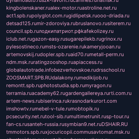
kingbolenskaner.ru
alex-motor.ru
astroline.net.ru
act1.spb.ru
polyglot.com.ru
gidlipetsk.ru
ooo-driada.ru
detsad125.ru
mir-zdoroviya.ru
bruslanovo.ru
siterem.ru
council.spb.ru
лодкипатриот.рф
kafekolizey.ru
iclub.net.ru
gazon-easy.ru
sugarepilekb.ru
grinox.ru
pylesostineco.ru
msts-ozarenie.ru
kameryjooan.ru
artemovskij.ru
dopler.spb.ru
aid70.ru
metall-perm.ru
ndm.msk.ru
ratingzooshop.ru
apiaccess.ru
globalautotrade.info
bezverhovskoe.ru
drsschool.ru
ZOOSMART.SPB.RU
dalakony.ru
medikijob.ru
remontt.spb.ru
photostudia.spb.ru
myragon.ru
terramia.ru
academy62.ru
gardengallereya.ru
rti.com.ru
artem-news.ru
biserinca.ru
krasnodarkurort.com
imshowtv.ru
mebel-v-tule.ru
mobtopik.ru
pcsecurity.net.ru
tool-sib.ru
multimetrunit.ru
sp-tour.ru
fan-cs.ru
santeh-russia.ru
symbian9.net.ru
DSHAIR.RU
tmmotors.spb.ru
xjocuricopii.com
musavtomat.msk.ru