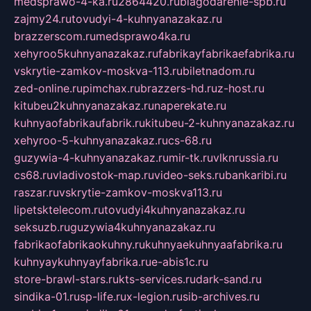
medsprawo-4-ka.ru
2864420.ru
blagodarenie-spb.ru
zajmy24.ru
tovudyi-4-kuhnyanazakaz.ru
brazzerscom.ru
medsprawo4ka.ru
xehyroo5kuhnyanazakaz.ru
fabrikayfabrikaefabrika.ru
vskrytie-zamkov-moskva-113.ru
biletnadom.ru
zed-online.ru
pimchax.ru
brazzers-hd.ru
z-host.ru
kitubeu2kuhnyanazakaz.ru
naperekate.ru
kuhnyaofabrikaufabrik.ru
kitubeu-2-kuhnyanazakaz.ru
xehyroo-5-kuhnyanazakaz.ru
cs-68.ru
guzywia-4-kuhnyanazakaz.ru
mir-tk.ru
vlknrussia.ru
cs68.ru
vladivostok-map.ru
video-seks.ru
bankaribi.ru
raszar.ru
vskrytie-zamkov-moskva113.ru
lipetsktelecom.ru
tovudyi4kuhnyanazakaz.ru
seksuzb.ru
guzywia4kuhnyanazakaz.ru
fabrikaofabrikaokuhny.ru
kuhnyaekuhnyaafabrika.ru
kuhnyaykuhnyayfabrika.ru
e-abis1c.ru
store-brawl-stars.ru
kts-services.ru
dark-sand.ru
sindika-01.ru
sp-life.ru
x-legion.ru
sib-archives.ru