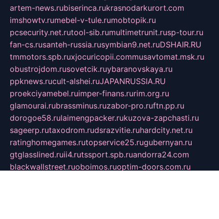
artem-news.ru
biserinca.ru
krasnodarkurort.com
imshowtv.ru
mebel-v-tule.ru
mobtopik.ru
pcsecurity.net.ru
tool-sib.ru
multimetrunit.ru
sp-tour.ru
fan-cs.ru
santeh-russia.ru
symbian9.net.ru
DSHAIR.RU
tmmotors.spb.ru
xjocuricopii.com
musavtomat.msk.ru
obustrojdom.ru
sovetcik.ru
ybaranovskaya.ru
ppknews.ru
cult-alshei.ru
JAPANRUSSIA.RU
proekciyamebel.ru
imper-finans.ru
rim.org.ru
glamourai.ru
brassminus.ru
zabor-pro.ru
ftn.pp.ru
dorogoe58.ru
laimengpacker.ru
kuzova-zapchasti.ru
sageerp.ru
taxodrom.ru
dsrazvitie.ru
hardcity.net.ru
ratinghomegames.ru
topservice25.ru
gubernyan.ru
gtglasslined.ru
ii4.ru
tssport.spb.ru
andorra24.com
blackwallstreet.ru
oboimos.ru
optim-doors.com.ru
ikuch.ru
nycr.org.ru
npa21.ru
vremya-ch.spb.ru
desert000.ru
ivtorgi.ru
ifiori.ru
catalog-statei.ru
dcv.org.ru
spetsmaster174.ru
ipkameryhiseeu.ru
dum26.ru
ruspol.spb.ru
fr-opendp.ru
kam-solnyshko.ru