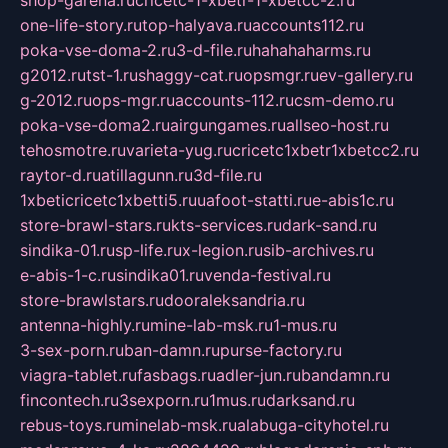
one-life-story.ru
top-halyava.ru
accounts112.ru
poka-vse-doma-2.ru
3-d-file.ru
hahahaharms.ru
g2012.ru
tst-1.ru
shaggy-cat.ru
opsmgr.ru
ev-gallery.ru
g-2012.ru
ops-mgr.ru
accounts-112.ru
csm-demo.ru
poka-vse-doma2.ru
airgungames.ru
allseo-host.ru
tehosmotre.ru
varieta-yug.ru
cricetc1xbetr1xbetcc2.ru
raytor-d.ru
atillagunn.ru
3d-file.ru
1xbeticricetc1xbetti5.ru
uafoot-statti.ru
e-abis1c.ru
store-brawl-stars.ru
kts-services.ru
dark-sand.ru
sindika-01.ru
sp-life.ru
x-legion.ru
sib-archives.ru
e-abis-1-c.ru
sindika01.ru
venda-festival.ru
store-brawlstars.ru
dooraleksandria.ru
antenna-highly.ru
mine-lab-msk.ru
1-mus.ru
3-sex-porn.ru
ban-damn.ru
purse-factory.ru
viagra-tablet.ru
fasbags.ru
adler-jun.ru
bandamn.ru
fincontech.ru
3sexporn.ru
1mus.ru
darksand.ru
rebus-toys.ru
minelab-msk.ru
alabuga-cityhotel.ru