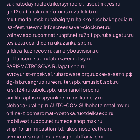
sakhatoday.ru
elektrikersymboler.ru
sputnikyes.ru
golf2club.msk.ru
aeforums.ru
zallclub.ru
multimodal.msk.ru
habaigry.ru
haikko.ru
sobakopedia.ru
isz-fest.ru
ewnc.info
screensaver-clock.net.ru
volnav.spb.ru
comnat.ru
npf.net.ru
7bit.pp.ru
kalugatur.ru
tesiaes.ru
card.com.ru
kazanka.spb.ru
gildiya-kuznecov.ru
kameryboavision.ru
griffoncom.spb.ru
fabrika-emotsiy.ru
PARK-MATROSOVA.RU
agat.spb.ru
avtoyurist-moskva1.ru
hardware.org.ru
схема-авто.рф
dg-lab.ru
angrup.ru
recruiter.spb.ru
music8.spb.ru
krsk124.ru
kubok.spb.ru
romanofforex.ru
analitikaplus.ru
spyonline.ru
zosikamery.ru
sloboda-ural.pp.ru
AUTO-COM.SU
hohota.net
alimy.ru
online-z.com
aromat-vostoka.ru
otdelkaexp.ru
mobilvest.ru
bbd.net.ru
mebelshop.msk.ru
smp-forum.ru
bastion-td.ru
kosmoscreative.ru
avrmotors.ru
art-galadesign.ru
tiffany-c.ru