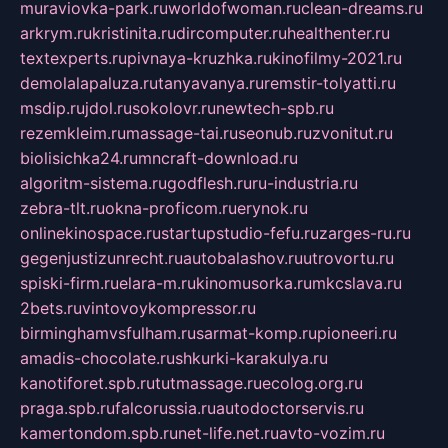
muraviovka-park.ru
worldofwoman.ru
clean-dreams.ru
arkrym.ru
kristinita.ru
dircomputer.ru
healthenter.ru
textexperts.ru
pivnaya-kruzhka.ru
kinofilmy-2021.ru
demolalapaluza.ru
tanyavanya.ru
remstir-tolyatti.ru
msdip.ru
jdol.ru
sokolovr.ru
newtech-spb.ru
rezemkleim.ru
massage-tai.ru
seonub.ru
zvonitut.ru
biolisichka24.ru
mncraft-download.ru
algoritm-sistema.ru
godflesh.ru
ru-industria.ru
zebra-tlt.ru
okna-proficom.ru
erynok.ru
onlinekinospace.ru
startupstudio-fefu.ru
zarges-ru.ru
gegenjustizunrecht.ru
autobalashov.ru
utrovortu.ru
spiski-firm.ru
elara-m.ru
kinomusorka.ru
mkcslava.ru
2bets.ru
vintovoykompressor.ru
birminghamvsfulham.ru
sarmat-komp.ru
pioneeri.ru
amadis-chocolate.ru
shkurki-karakulya.ru
kanotiforet.spb.ru
tutmassage.ru
ecolog.org.ru
praga.spb.ru
falcorussia.ru
autodoctorservis.ru
kamertondom.spb.ru
net-life.net.ru
avto-vozim.ru