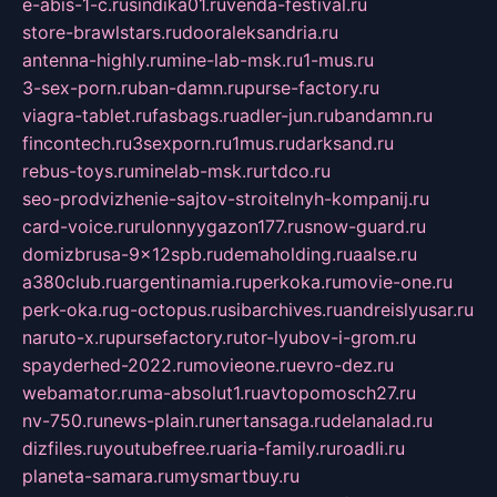
e-abis-1-c.ru
sindika01.ru
venda-festival.ru
store-brawlstars.ru
dooraleksandria.ru
antenna-highly.ru
mine-lab-msk.ru
1-mus.ru
3-sex-porn.ru
ban-damn.ru
purse-factory.ru
viagra-tablet.ru
fasbags.ru
adler-jun.ru
bandamn.ru
fincontech.ru
3sexporn.ru
1mus.ru
darksand.ru
rebus-toys.ru
minelab-msk.ru
rtdco.ru
seo-prodvizhenie-sajtov-stroitelnyh-kompanij.ru
card-voice.ru
rulonnyygazon177.ru
snow-guard.ru
domizbrusa-9x12spb.ru
demaholding.ru
aalse.ru
a380club.ru
argentinamia.ru
perkoka.ru
movie-one.ru
perk-oka.ru
g-octopus.ru
sibarchives.ru
andreislyusar.ru
naruto-x.ru
pursefactory.ru
tor-lyubov-i-grom.ru
spayderhed-2022.ru
movieone.ru
evro-dez.ru
webamator.ru
ma-absolut1.ru
avtopomosch27.ru
nv-750.ru
news-plain.ru
nertansaga.ru
delanalad.ru
dizfiles.ru
youtubefree.ru
aria-family.ru
roadli.ru
planeta-samara.ru
mysmartbuy.ru