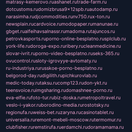
matrasy-kemerovo.ru
ashanet.ru
trade-farm.ru
dotcustoms.ru
domizbrusa9x12spb.ru
autodamp.ru
narasimha.ru
djcommodities.ru
nv750.ru
x-ton.ru
newsplain.ru
cardvoice.ru
modopaper.ru
manunae.ru
gbget.ru
alfeihavsalnassr.ru
madoma.ru
tajuncos.ru
petrovkasports.ru
porno-online-besplatno.ru
splclub.ru
york-life.ru
doroga-expo.ru
ribery.ru
cleanmedicine.ru
slovar-ivrit.ru
porno-video-besplatno.ru
seks-365.ru
ovucontrol.ru
sloty-igrovyye-avtomaty.ru
ru-industriya.ru
russkoe-porno-besplatno.ru
belgorod-day.ru
digilith.ru
pichkurovlab.ru
medic-today.ru
taksu.ru
comp123.ru
don-ykt.ru
teensvoice.ru
imgsharing.ru
domashnee-porno.ru
eva-elfie.ru
foto-tur.ru
biz-doska.ru
metropoltravel.ru
veslo-i-yakor.ru
borodino-media.ru
rostotsky.ru
regionufa.ru
weiss-bet.ru
zaryna.ru
casinotablet.ru
universalia.ru
remont-mebeli-moscow.ru
termomur.ru
clubfisher.ru
remstirufa.ru
erdamchi.ru
doramamama.ru