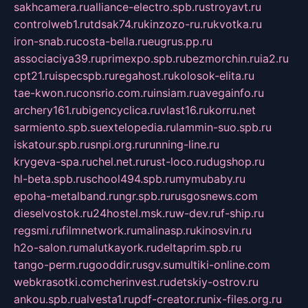
sakhcamera.ru
alliance-electro.spb.ru
stroyavt.ru
controlweb1.ru
tdsak74.ru
kinzozo-ru.ru
kvotka.ru
iron-snab.ru
costa-bella.ru
eugrus.pp.ru
associaciya39.ru
primexpo.spb.ru
bezmorchin.ru
ia2.ru
cpt21.ru
ispecspb.ru
regahost.ru
kolosok-elita.ru
tae-kwon.ru
consrio.com.ru
insiam.ru
avegainfo.ru
archery161.ru
bigencyclica.ru
vlast16.ru
korru.net
sarmiento.spb.su
extelopedia.ru
lammin-suo.spb.ru
iskatour.spb.ru
snpi.org.ru
running-line.ru
krygeva-spa.ru
chel.net.ru
rust-loco.ru
dugshop.ru
hl-beta.spb.ru
school494.spb.ru
mymubaby.ru
epoha-metalband.ru
ngr.spb.ru
rusgosnews.com
dieselvostok.ru
24hostel.msk.ru
w-dev.ru
f-ship.ru
regsmi.ru
filmnetwork.ru
malinasp.ru
kinosvin.ru
h2o-salon.ru
malutkayork.ru
deltaprim.spb.ru
tango-perm.ru
gooddir.ru
sgv.su
multiki-online.com
webkrasotki.com
cherinvest.ru
detskiy-ostrov.ru
ankou.spb.ru
alvesta1.ru
pdf-creator.ru
nix-files.org.ru