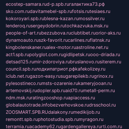
ecostep-samara.ru
d-p.spb.ru
галактика73.рф
sko.com.ru
davitamebel-spb.ru
fotsis.ru
tesiaes.ru
kokoroyari.spb.ru
blesna-kazan.ru
mossilver.ru
lenderoq.ru
sergeydobrin.ru
tochkazvuka.msk.ru
people-of-art.ru
bezzubova.ru
clubtibet.ru
orior-aks.ru
dynamoauto.ru
szk-favorit.ru
carlines.ru
flatnsk.ru
kingbolenskaner.ru
alex-motor.ru
astroline.net.ru
act1.spb.ru
polyglot.com.ru
gidlipetsk.ru
ooo-driada.ru
detsad125.ru
mir-zdoroviya.ru
bruslanovo.ru
siterem.ru
council.spb.ru
лодкипатриот.рф
kafekolizey.ru
iclub.net.ru
gazon-easy.ru
sugarepilekb.ru
grinox.ru
pylesostineco.ru
msts-ozarenie.ru
kameryjooan.ru
artemovskij.ru
dopler.spb.ru
aid70.ru
metall-perm.ru
ndm.msk.ru
ratingzooshop.ru
apiaccess.ru
globalautotrade.info
bezverhovskoe.ru
drsschool.ru
ZOOSMART.SPB.RU
dalakony.ru
medikijob.ru
remontt.spb.ru
photostudia.spb.ru
myragon.ru
terramia.ru
academy62.ru
gardengallereya.ru
rti.com.ru