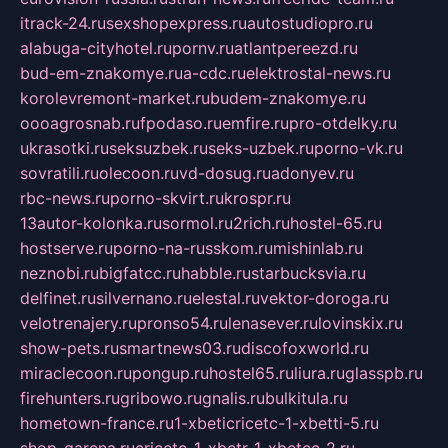
itrack-24.ru
sexshopexpress.ru
autostudiopro.ru
alabuga-cityhotel.ru
pornv.ru
atlantpereezd.ru
bud-em-znakomye.ru
a-cdc.ru
elektrostal-news.ru
korolevremont-market.ru
budem-znakomye.ru
oooagrosnab.ru
fpodaso.ru
emfire.ru
pro-otdelky.ru
ukrasotki.ru
seksuzbek.ru
seks-uzbek.ru
porno-vk.ru
sovratili.ru
olecoon.ru
vd-dosug.ru
adonyev.ru
rbc-news.ru
porno-skvirt.ru
krospr.ru
13autor-kolonka.ru
sormol.ru
2rich.ru
hostel-65.ru
hostserve.ru
porno-na-russkom.ru
mishinlab.ru
neznobi.ru
bigfatcc.ru
habble.ru
starbucksvia.ru
delfinet.ru
silvernano.ru
elestal.ru
vektor-doroga.ru
velotrenajery.ru
pronso54.ru
lenasever.ru
lovinskix.ru
show-pets.ru
smartnews03.ru
discofoxworld.ru
miraclecoon.ru
pongup.ru
hostel65.ru
liura.ru
glasspb.ru
firehunters.ru
gribowo.ru
gnalis.ru
bulkitula.ru
hometown-france.ru
1-xbeticricetc-1-xbetti-5.ru
shop-garena.ru
cricetc-1-xbetr-1-xbetcc-2.ru