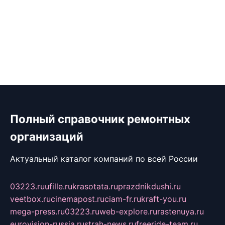
Полный справочник ремонтных
организаций
Актуальный каталог компаний по всей России
03223.ru
ufille.ru
krasotata.ru
prazdnikdushi.ru
veetbox.ru
cinemapost.ru
ciam-fr.ru
kraft-you.ru
mega-press.ru
03223.ru
web-explore.ru
rastenuya.ru
eurovision-russia.ru
strah-news.ru
freeride-team.ru