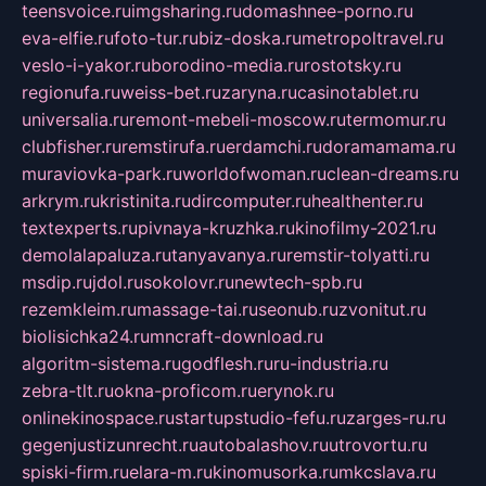
teensvoice.ru
imgsharing.ru
domashnee-porno.ru
eva-elfie.ru
foto-tur.ru
biz-doska.ru
metropoltravel.ru
veslo-i-yakor.ru
borodino-media.ru
rostotsky.ru
regionufa.ru
weiss-bet.ru
zaryna.ru
casinotablet.ru
universalia.ru
remont-mebeli-moscow.ru
termomur.ru
clubfisher.ru
remstirufa.ru
erdamchi.ru
doramamama.ru
muraviovka-park.ru
worldofwoman.ru
clean-dreams.ru
arkrym.ru
kristinita.ru
dircomputer.ru
healthenter.ru
textexperts.ru
pivnaya-kruzhka.ru
kinofilmy-2021.ru
demolalapaluza.ru
tanyavanya.ru
remstir-tolyatti.ru
msdip.ru
jdol.ru
sokolovr.ru
newtech-spb.ru
rezemkleim.ru
massage-tai.ru
seonub.ru
zvonitut.ru
biolisichka24.ru
mncraft-download.ru
algoritm-sistema.ru
godflesh.ru
ru-industria.ru
zebra-tlt.ru
okna-proficom.ru
erynok.ru
onlinekinospace.ru
startupstudio-fefu.ru
zarges-ru.ru
gegenjustizunrecht.ru
autobalashov.ru
utrovortu.ru
spiski-firm.ru
elara-m.ru
kinomusorka.ru
mkcslava.ru