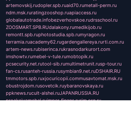
artemovskij.ru
dopler.spb.ru
aid70.ru
metall-perm.ru
ndm.msk.ru
ratingzooshop.ru
apiaccess.ru
globalautotrade.info
bezverhovskoe.ru
drsschool.ru
ZOOSMART.SPB.RU
dalakony.ru
medikijob.ru
remontt.spb.ru
photostudia.spb.ru
myragon.ru
terramia.ru
academy62.ru
gardengallereya.ru
rti.com.ru
artem-news.ru
biserinca.ru
krasnodarkurort.com
imshowtv.ru
mebel-v-tule.ru
mobtopik.ru
pcsecurity.net.ru
tool-sib.ru
multimetrunit.ru
sp-tour.ru
fan-cs.ru
santeh-russia.ru
symbian9.net.ru
DSHAIR.RU
tmmotors.spb.ru
xjocuricopii.com
musavtomat.msk.ru
obustrojdom.ru
sovetcik.ru
ybaranovskaya.ru
ppknews.ru
cult-alshei.ru
JAPANRUSSIA.RU
proekciyamebel.ru
imper-finans.ru
rim.org.ru
glamourai.ru
brassminus.ru
zabor-pro.ru
ftn.pp.ru
dorogoe58.ru
laimengpacker.ru
kuzova-zapchasti.ru
sageerp.ru
taxodrom.ru
dsrazvitie.ru
hardcity.net.ru
ratinghomegames.ru
topservice25.ru
gubernyan.ru