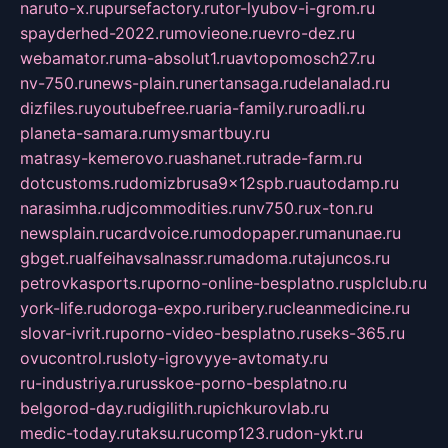
naruto-x.ru
pursefactory.ru
tor-lyubov-i-grom.ru
spayderhed-2022.ru
movieone.ru
evro-dez.ru
webamator.ru
ma-absolut1.ru
avtopomosch27.ru
nv-750.ru
news-plain.ru
nertansaga.ru
delanalad.ru
dizfiles.ru
youtubefree.ru
aria-family.ru
roadli.ru
planeta-samara.ru
mysmartbuy.ru
matrasy-kemerovo.ru
ashanet.ru
trade-farm.ru
dotcustoms.ru
domizbrusa9x12spb.ru
autodamp.ru
narasimha.ru
djcommodities.ru
nv750.ru
x-ton.ru
newsplain.ru
cardvoice.ru
modopaper.ru
manunae.ru
gbget.ru
alfeihavsalnassr.ru
madoma.ru
tajuncos.ru
petrovkasports.ru
porno-online-besplatno.ru
splclub.ru
york-life.ru
doroga-expo.ru
ribery.ru
cleanmedicine.ru
slovar-ivrit.ru
porno-video-besplatno.ru
seks-365.ru
ovucontrol.ru
sloty-igrovyye-avtomaty.ru
ru-industriya.ru
russkoe-porno-besplatno.ru
belgorod-day.ru
digilith.ru
pichkurovlab.ru
medic-today.ru
taksu.ru
comp123.ru
don-ykt.ru