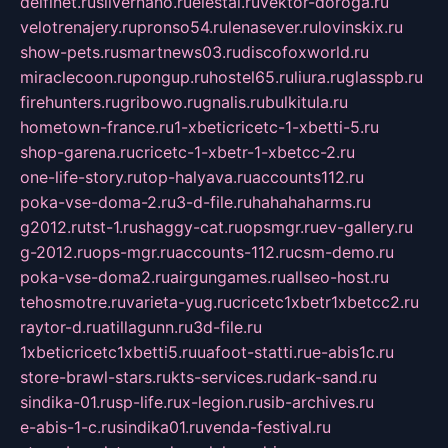
delfinet.ru
silvernano.ru
elestal.ru
vektor-doroga.ru
velotrenajery.ru
pronso54.ru
lenasever.ru
lovinskix.ru
show-pets.ru
smartnews03.ru
discofoxworld.ru
miraclecoon.ru
pongup.ru
hostel65.ru
liura.ru
glasspb.ru
firehunters.ru
gribowo.ru
gnalis.ru
bulkitula.ru
hometown-france.ru
1-xbeticricetc-1-xbetti-5.ru
shop-garena.ru
cricetc-1-xbetr-1-xbetcc-2.ru
one-life-story.ru
top-halyava.ru
accounts112.ru
poka-vse-doma-2.ru
3-d-file.ru
hahahaharms.ru
g2012.ru
tst-1.ru
shaggy-cat.ru
opsmgr.ru
ev-gallery.ru
g-2012.ru
ops-mgr.ru
accounts-112.ru
csm-demo.ru
poka-vse-doma2.ru
airgungames.ru
allseo-host.ru
tehosmotre.ru
varieta-yug.ru
cricetc1xbetr1xbetcc2.ru
raytor-d.ru
atillagunn.ru
3d-file.ru
1xbeticricetc1xbetti5.ru
uafoot-statti.ru
e-abis1c.ru
store-brawl-stars.ru
kts-services.ru
dark-sand.ru
sindika-01.ru
sp-life.ru
x-legion.ru
sib-archives.ru
e-abis-1-c.ru
sindika01.ru
venda-festival.ru