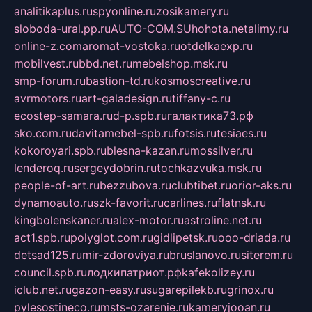
analitikaplus.ru
spyonline.ru
zosikamery.ru
sloboda-ural.pp.ru
AUTO-COM.SU
hohota.net
alimy.ru
online-z.com
aromat-vostoka.ru
otdelkaexp.ru
mobilvest.ru
bbd.net.ru
mebelshop.msk.ru
smp-forum.ru
bastion-td.ru
kosmoscreative.ru
avrmotors.ru
art-galadesign.ru
tiffany-c.ru
ecostep-samara.ru
d-p.spb.ru
галактика73.рф
sko.com.ru
davitamebel-spb.ru
fotsis.ru
tesiaes.ru
kokoroyari.spb.ru
blesna-kazan.ru
mossilver.ru
lenderoq.ru
sergeydobrin.ru
tochkazvuka.msk.ru
people-of-art.ru
bezzubova.ru
clubtibet.ru
orior-aks.ru
dynamoauto.ru
szk-favorit.ru
carlines.ru
flatnsk.ru
kingbolenskaner.ru
alex-motor.ru
astroline.net.ru
act1.spb.ru
polyglot.com.ru
gidlipetsk.ru
ooo-driada.ru
detsad125.ru
mir-zdoroviya.ru
bruslanovo.ru
siterem.ru
council.spb.ru
лодкипатриот.рф
kafekolizey.ru
iclub.net.ru
gazon-easy.ru
sugarepilekb.ru
grinox.ru
pylesostineco.ru
msts-ozarenie.ru
kameryjooan.ru