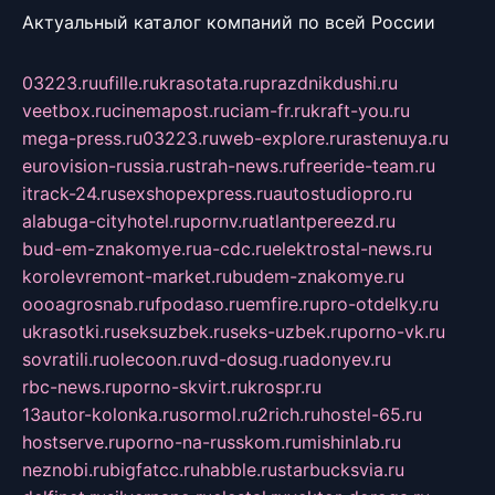
Актуальный каталог компаний по всей России
03223.ru
ufille.ru
krasotata.ru
prazdnikdushi.ru
veetbox.ru
cinemapost.ru
ciam-fr.ru
kraft-you.ru
mega-press.ru
03223.ru
web-explore.ru
rastenuya.ru
eurovision-russia.ru
strah-news.ru
freeride-team.ru
itrack-24.ru
sexshopexpress.ru
autostudiopro.ru
alabuga-cityhotel.ru
pornv.ru
atlantpereezd.ru
bud-em-znakomye.ru
a-cdc.ru
elektrostal-news.ru
korolevremont-market.ru
budem-znakomye.ru
oooagrosnab.ru
fpodaso.ru
emfire.ru
pro-otdelky.ru
ukrasotki.ru
seksuzbek.ru
seks-uzbek.ru
porno-vk.ru
sovratili.ru
olecoon.ru
vd-dosug.ru
adonyev.ru
rbc-news.ru
porno-skvirt.ru
krospr.ru
13autor-kolonka.ru
sormol.ru
2rich.ru
hostel-65.ru
hostserve.ru
porno-na-russkom.ru
mishinlab.ru
neznobi.ru
bigfatcc.ru
habble.ru
starbucksvia.ru