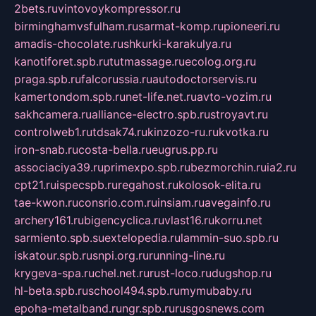
2bets.ru
vintovoykompressor.ru
birminghamvsfulham.ru
sarmat-komp.ru
pioneeri.ru
amadis-chocolate.ru
shkurki-karakulya.ru
kanotiforet.spb.ru
tutmassage.ru
ecolog.org.ru
praga.spb.ru
falcorussia.ru
autodoctorservis.ru
kamertondom.spb.ru
net-life.net.ru
avto-vozim.ru
sakhcamera.ru
alliance-electro.spb.ru
stroyavt.ru
controlweb1.ru
tdsak74.ru
kinzozo-ru.ru
kvotka.ru
iron-snab.ru
costa-bella.ru
eugrus.pp.ru
associaciya39.ru
primexpo.spb.ru
bezmorchin.ru
ia2.ru
cpt21.ru
ispecspb.ru
regahost.ru
kolosok-elita.ru
tae-kwon.ru
consrio.com.ru
insiam.ru
avegainfo.ru
archery161.ru
bigencyclica.ru
vlast16.ru
korru.net
sarmiento.spb.su
extelopedia.ru
lammin-suo.spb.ru
iskatour.spb.ru
snpi.org.ru
running-line.ru
krygeva-spa.ru
chel.net.ru
rust-loco.ru
dugshop.ru
hl-beta.spb.ru
school494.spb.ru
mymubaby.ru
epoha-metalband.ru
ngr.spb.ru
rusgosnews.com