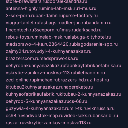
store-brawlstars.ru
dooraleksandria.ru
antenna-highly.ru
mine-lab-msk.ru
1-mus.ru
3-sex-porn.ru
ban-damn.ru
purse-factory.ru
viagra-tablet.ru
fasbags.ru
adler-jun.ru
bandamn.ru
fincontech.ru
3sexporn.ru
1mus.ru
darksand.ru
rebus-toys.ru
minelab-msk.ru
alabuga-cityhotel.ru
medsprawo-4-ka.ru
2864420.ru
blagodarenie-spb.ru
zajmy24.ru
tovudyi-4-kuhnyanazakaz.ru
brazzerscom.ru
medsprawo4ka.ru
xehyroo5kuhnyanazakaz.ru
fabrikayfabrikaefabrika.ru
vskrytie-zamkov-moskva-113.ru
biletnadom.ru
zed-online.ru
pimchax.ru
brazzers-hd.ru
z-host.ru
kitubeu2kuhnyanazakaz.ru
naperekate.ru
kuhnyaofabrikaufabrik.ru
kitubeu-2-kuhnyanazakaz.ru
xehyroo-5-kuhnyanazakaz.ru
cs-68.ru
guzywia-4-kuhnyanazakaz.ru
mir-tk.ru
vlknrussia.ru
cs68.ru
vladivostok-map.ru
video-seks.ru
bankaribi.ru
raszar.ru
vskrytie-zamkov-moskva113.ru