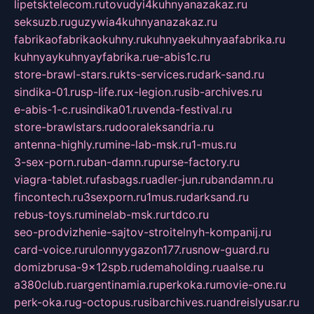
lipetsktelecom.ru
tovudyi4kuhnyanazakaz.ru
seksuzb.ru
guzywia4kuhnyanazakaz.ru
fabrikaofabrikaokuhny.ru
kuhnyaekuhnyaafabrika.ru
kuhnyaykuhnyayfabrika.ru
e-abis1c.ru
store-brawl-stars.ru
kts-services.ru
dark-sand.ru
sindika-01.ru
sp-life.ru
x-legion.ru
sib-archives.ru
e-abis-1-c.ru
sindika01.ru
venda-festival.ru
store-brawlstars.ru
dooraleksandria.ru
antenna-highly.ru
mine-lab-msk.ru
1-mus.ru
3-sex-porn.ru
ban-damn.ru
purse-factory.ru
viagra-tablet.ru
fasbags.ru
adler-jun.ru
bandamn.ru
fincontech.ru
3sexporn.ru
1mus.ru
darksand.ru
rebus-toys.ru
minelab-msk.ru
rtdco.ru
seo-prodvizhenie-sajtov-stroitelnyh-kompanij.ru
card-voice.ru
rulonnyygazon177.ru
snow-guard.ru
domizbrusa-9x12spb.ru
demaholding.ru
aalse.ru
a380club.ru
argentinamia.ru
perkoka.ru
movie-one.ru
perk-oka.ru
g-octopus.ru
sibarchives.ru
andreislyusar.ru