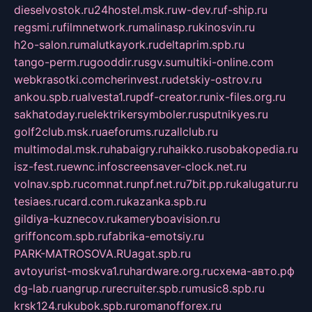
dieselvostok.ru
24hostel.msk.ru
w-dev.ru
f-ship.ru
regsmi.ru
filmnetwork.ru
malinasp.ru
kinosvin.ru
h2o-salon.ru
malutkayork.ru
deltaprim.spb.ru
tango-perm.ru
gooddir.ru
sgv.su
multiki-online.com
webkrasotki.com
cherinvest.ru
detskiy-ostrov.ru
ankou.spb.ru
alvesta1.ru
pdf-creator.ru
nix-files.org.ru
sakhatoday.ru
elektrikersymboler.ru
sputnikyes.ru
golf2club.msk.ru
aeforums.ru
zallclub.ru
multimodal.msk.ru
habaigry.ru
haikko.ru
sobakopedia.ru
isz-fest.ru
ewnc.info
screensaver-clock.net.ru
volnav.spb.ru
comnat.ru
npf.net.ru
7bit.pp.ru
kalugatur.ru
tesiaes.ru
card.com.ru
kazanka.spb.ru
gildiya-kuznecov.ru
kameryboavision.ru
griffoncom.spb.ru
fabrika-emotsiy.ru
PARK-MATROSOVA.RU
agat.spb.ru
avtoyurist-moskva1.ru
hardware.org.ru
схема-авто.рф
dg-lab.ru
angrup.ru
recruiter.spb.ru
music8.spb.ru
krsk124.ru
kubok.spb.ru
romanofforex.ru