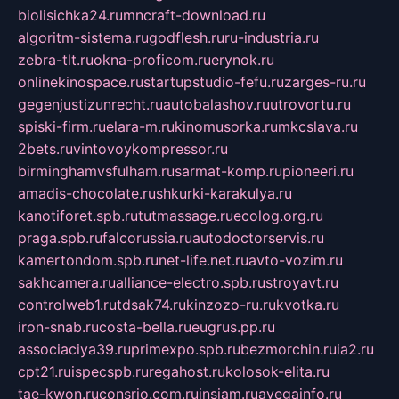
biolisichka24.ru
mncraft-download.ru
algoritm-sistema.ru
godflesh.ru
ru-industria.ru
zebra-tlt.ru
okna-proficom.ru
erynok.ru
onlinekinospace.ru
startupstudio-fefu.ru
zarges-ru.ru
gegenjustizunrecht.ru
autobalashov.ru
utrovortu.ru
spiski-firm.ru
elara-m.ru
kinomusorka.ru
mkcslava.ru
2bets.ru
vintovoykompressor.ru
birminghamvsfulham.ru
sarmat-komp.ru
pioneeri.ru
amadis-chocolate.ru
shkurki-karakulya.ru
kanotiforet.spb.ru
tutmassage.ru
ecolog.org.ru
praga.spb.ru
falcorussia.ru
autodoctorservis.ru
kamertondom.spb.ru
net-life.net.ru
avto-vozim.ru
sakhcamera.ru
alliance-electro.spb.ru
stroyavt.ru
controlweb1.ru
tdsak74.ru
kinzozo-ru.ru
kvotka.ru
iron-snab.ru
costa-bella.ru
eugrus.pp.ru
associaciya39.ru
primexpo.spb.ru
bezmorchin.ru
ia2.ru
cpt21.ru
ispecspb.ru
regahost.ru
kolosok-elita.ru
tae-kwon.ru
consrio.com.ru
insiam.ru
avegainfo.ru