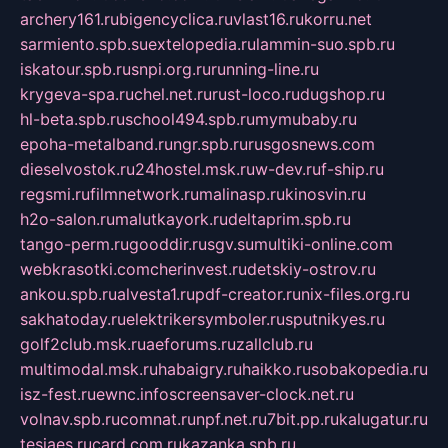
archery161.ru
bigencyclica.ru
vlast16.ru
korru.net
sarmiento.spb.su
extelopedia.ru
lammin-suo.spb.ru
iskatour.spb.ru
snpi.org.ru
running-line.ru
krygeva-spa.ru
chel.net.ru
rust-loco.ru
dugshop.ru
hl-beta.spb.ru
school494.spb.ru
mymubaby.ru
epoha-metalband.ru
ngr.spb.ru
rusgosnews.com
dieselvostok.ru
24hostel.msk.ru
w-dev.ru
f-ship.ru
regsmi.ru
filmnetwork.ru
malinasp.ru
kinosvin.ru
h2o-salon.ru
malutkayork.ru
deltaprim.spb.ru
tango-perm.ru
gooddir.ru
sgv.su
multiki-online.com
webkrasotki.com
cherinvest.ru
detskiy-ostrov.ru
ankou.spb.ru
alvesta1.ru
pdf-creator.ru
nix-files.org.ru
sakhatoday.ru
elektrikersymboler.ru
sputnikyes.ru
golf2club.msk.ru
aeforums.ru
zallclub.ru
multimodal.msk.ru
habaigry.ru
haikko.ru
sobakopedia.ru
isz-fest.ru
ewnc.info
screensaver-clock.net.ru
volnav.spb.ru
comnat.ru
npf.net.ru
7bit.pp.ru
kalugatur.ru
tesiaes.ru
card.com.ru
kazanka.spb.ru