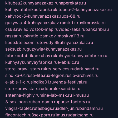
kitubeu2kuhnyanazakaz.ru
naperekate.ru
kuhnyaofabrikaufabrik.ru
kitubeu-2-kuhnyanazakaz.ru
xehyroo-5-kuhnyanazakaz.ru
cs-68.ru
guzywia-4-kuhnyanazakaz.ru
mir-tk.ru
vlknrussia.ru
cs68.ru
vladivostok-map.ru
video-seks.ru
bankaribi.ru
raszar.ru
vskrytie-zamkov-moskva113.ru
lipetsktelecom.ru
tovudyi4kuhnyanazakaz.ru
seksuzb.ru
guzywia4kuhnyanazakaz.ru
fabrikaofabrikaokuhny.ru
kuhnyaekuhnyaafabrika.ru
kuhnyaykuhnyayfabrika.ru
e-abis1c.ru
store-brawl-stars.ru
kts-services.ru
dark-sand.ru
sindika-01.ru
sp-life.ru
x-legion.ru
sib-archives.ru
e-abis-1-c.ru
sindika01.ru
venda-festival.ru
store-brawlstars.ru
dooraleksandria.ru
antenna-highly.ru
mine-lab-msk.ru
1-mus.ru
3-sex-porn.ru
ban-damn.ru
purse-factory.ru
viagra-tablet.ru
fasbags.ru
adler-jun.ru
bandamn.ru
fincontech.ru
3sexporn.ru
1mus.ru
darksand.ru