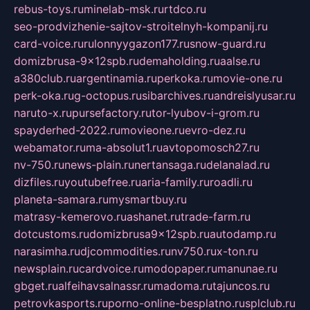
rebus-toys.ru
minelab-msk.ru
rtdco.ru
seo-prodvizhenie-sajtov-stroitelnyh-kompanij.ru
card-voice.ru
rulonnyygazon177.ru
snow-guard.ru
domizbrusa-9x12spb.ru
demaholding.ru
aalse.ru
a380club.ru
argentinamia.ru
perkoka.ru
movie-one.ru
perk-oka.ru
g-octopus.ru
sibarchives.ru
andreislyusar.ru
naruto-x.ru
pursefactory.ru
tor-lyubov-i-grom.ru
spayderhed-2022.ru
movieone.ru
evro-dez.ru
webamator.ru
ma-absolut1.ru
avtopomosch27.ru
nv-750.ru
news-plain.ru
nertansaga.ru
delanalad.ru
dizfiles.ru
youtubefree.ru
aria-family.ru
roadli.ru
planeta-samara.ru
mysmartbuy.ru
matrasy-kemerovo.ru
ashanet.ru
trade-farm.ru
dotcustoms.ru
domizbrusa9x12spb.ru
autodamp.ru
narasimha.ru
djcommodities.ru
nv750.ru
x-ton.ru
newsplain.ru
cardvoice.ru
modopaper.ru
manunae.ru
gbget.ru
alfeihavsalnassr.ru
madoma.ru
tajuncos.ru
petrovkasports.ru
porno-online-besplatno.ru
splclub.ru