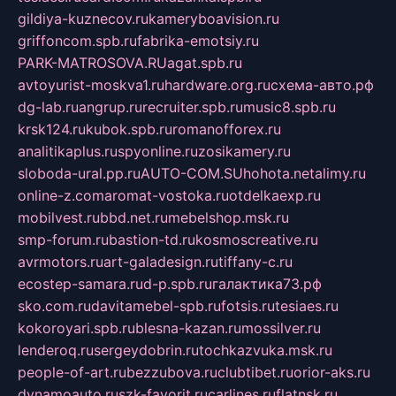
gildiya-kuznecov.ru
kameryboavision.ru
griffoncom.spb.ru
fabrika-emotsiy.ru
PARK-MATROSOVA.RU
agat.spb.ru
avtoyurist-moskva1.ru
hardware.org.ru
схема-авто.рф
dg-lab.ru
angrup.ru
recruiter.spb.ru
music8.spb.ru
krsk124.ru
kubok.spb.ru
romanofforex.ru
analitikaplus.ru
spyonline.ru
zosikamery.ru
sloboda-ural.pp.ru
AUTO-COM.SU
hohota.net
alimy.ru
online-z.com
aromat-vostoka.ru
otdelkaexp.ru
mobilvest.ru
bbd.net.ru
mebelshop.msk.ru
smp-forum.ru
bastion-td.ru
kosmoscreative.ru
avrmotors.ru
art-galadesign.ru
tiffany-c.ru
ecostep-samara.ru
d-p.spb.ru
галактика73.рф
sko.com.ru
davitamebel-spb.ru
fotsis.ru
tesiaes.ru
kokoroyari.spb.ru
blesna-kazan.ru
mossilver.ru
lenderoq.ru
sergeydobrin.ru
tochkazvuka.msk.ru
people-of-art.ru
bezzubova.ru
clubtibet.ru
orior-aks.ru
dynamoauto.ru
szk-favorit.ru
carlines.ru
flatnsk.ru