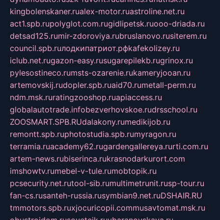
kingbolenskaner.ru
alex-motor.ru
astroline.net.ru
act1.spb.ru
polyglot.com.ru
gidlipetsk.ru
ooo-driada.ru
detsad125.ru
mir-zdoroviya.ru
bruslanovo.ru
siterem.ru
council.spb.ru
лодкипатриот.рф
kafekolizey.ru
iclub.net.ru
gazon-easy.ru
sugarepilekb.ru
grinox.ru
pylesostineco.ru
msts-ozarenie.ru
kameryjooan.ru
artemovskij.ru
dopler.spb.ru
aid70.ru
metall-perm.ru
ndm.msk.ru
ratingzooshop.ru
apiaccess.ru
globalautotrade.info
bezverhovskoe.ru
drsschool.ru
ZOOSMART.SPB.RU
dalakony.ru
medikijob.ru
remontt.spb.ru
photostudia.spb.ru
myragon.ru
terramia.ru
academy62.ru
gardengallereya.ru
rti.com.ru
artem-news.ru
biserinca.ru
krasnodarkurort.com
imshowtv.ru
mebel-v-tule.ru
mobtopik.ru
pcsecurity.net.ru
tool-sib.ru
multimetrunit.ru
sp-tour.ru
fan-cs.ru
santeh-russia.ru
symbian9.net.ru
DSHAIR.RU
tmmotors.spb.ru
xjocuricopii.com
musavtomat.msk.ru