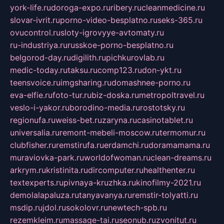
york-life.ru
doroga-expo.ru
ribery.ru
cleanmedicine.ru
slovar-ivrit.ru
porno-video-besplatno.ru
seks-365.ru
ovucontrol.ru
sloty-igrovyye-avtomaty.ru
ru-industriya.ru
russkoe-porno-besplatno.ru
belgorod-day.ru
digilith.ru
pichkurovlab.ru
medic-today.ru
taksu.ru
comp123.ru
don-ykt.ru
teensvoice.ru
imgsharing.ru
domashnee-porno.ru
eva-elfie.ru
foto-tur.ru
biz-doska.ru
metropoltravel.ru
veslo-i-yakor.ru
borodino-media.ru
rostotsky.ru
regionufa.ru
weiss-bet.ru
zaryna.ru
casinotablet.ru
universalia.ru
remont-mebeli-moscow.ru
termomur.ru
clubfisher.ru
remstirufa.ru
erdamchi.ru
doramamama.ru
muraviovka-park.ru
worldofwoman.ru
clean-dreams.ru
arkrym.ru
kristinita.ru
dircomputer.ru
healthenter.ru
textexperts.ru
pivnaya-kruzhka.ru
kinofilmy-2021.ru
demolalapaluza.ru
tanyavanya.ru
remstir-tolyatti.ru
msdip.ru
jdol.ru
sokolovr.ru
newtech-spb.ru
rezemkleim.ru
massage-tai.ru
seonub.ru
zvonitut.ru