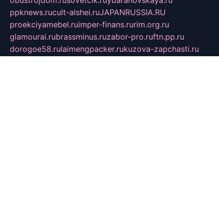
obustrojdom.ru
sovetcik.ru
ybaranovskaya.ru
ppknews.ru
cult-alshei.ru
JAPANRUSSIA.RU
proekciyamebel.ru
imper-finans.ru
rim.org.ru
glamourai.ru
brassminus.ru
zabor-pro.ru
ftn.pp.ru
dorogoe58.ru
laimengpacker.ru
kuzova-zapchasti.ru
sageerp.ru
taxodrom.ru
dsrazvitie.ru
hardcity.net.ru
ratinghomegames.ru
topservice25.ru
gubernyan.ru
gtglasslined.ru
ii4.ru
tssport.spb.ru
andorra24.com
blackwallstreet.ru
oboimos.ru
optim-doors.com.ru
ikuch.ru
nycr.org.ru
npa21.ru
vremya-ch.spb.ru
desert000.ru
ivtorgi.ru
ifiori.ru
catalog-statei.ru
dcv.org.ru
spetsmaster174.ru
ipkameryhiseeu.ru
dum26.ru
ruspol.spb.ru
fr-opendp.ru
kam-solnyshko.ru
cheyenne-arapaho.ru
sevzapmetal.spb.ru
ted-lapidus.spb.ru
parasite-eliminator.ru
sigma-complete.ru
modernworld.ru
dama-moda.ru
eholot-group.ru
sk-nvkz.ru
DRONGOLD.RU
democratia2.ru
i-farmer.ru
mass-sport.org