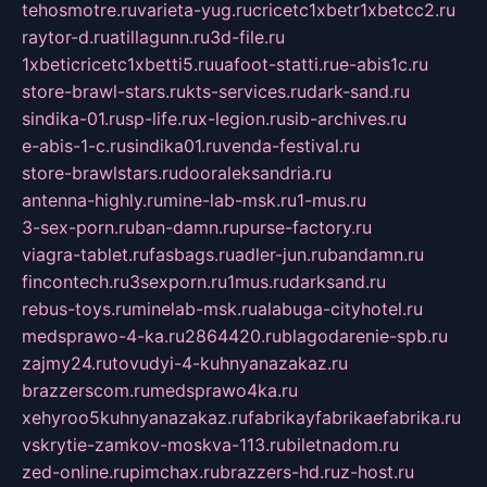
tehosmotre.ru
varieta-yug.ru
cricetc1xbetr1xbetcc2.ru
raytor-d.ru
atillagunn.ru
3d-file.ru
1xbeticricetc1xbetti5.ru
uafoot-statti.ru
e-abis1c.ru
store-brawl-stars.ru
kts-services.ru
dark-sand.ru
sindika-01.ru
sp-life.ru
x-legion.ru
sib-archives.ru
e-abis-1-c.ru
sindika01.ru
venda-festival.ru
store-brawlstars.ru
dooraleksandria.ru
antenna-highly.ru
mine-lab-msk.ru
1-mus.ru
3-sex-porn.ru
ban-damn.ru
purse-factory.ru
viagra-tablet.ru
fasbags.ru
adler-jun.ru
bandamn.ru
fincontech.ru
3sexporn.ru
1mus.ru
darksand.ru
rebus-toys.ru
minelab-msk.ru
alabuga-cityhotel.ru
medsprawo-4-ka.ru
2864420.ru
blagodarenie-spb.ru
zajmy24.ru
tovudyi-4-kuhnyanazakaz.ru
brazzerscom.ru
medsprawo4ka.ru
xehyroo5kuhnyanazakaz.ru
fabrikayfabrikaefabrika.ru
vskrytie-zamkov-moskva-113.ru
biletnadom.ru
zed-online.ru
pimchax.ru
brazzers-hd.ru
z-host.ru