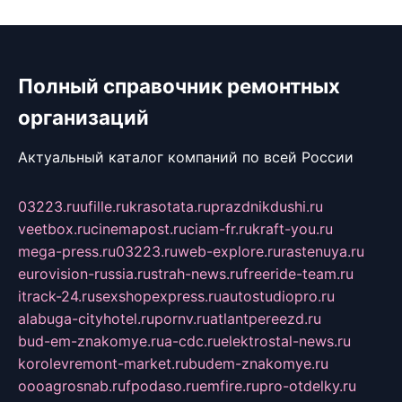
Полный справочник ремонтных
организаций
Актуальный каталог компаний по всей России
03223.ru
ufille.ru
krasotata.ru
prazdnikdushi.ru
veetbox.ru
cinemapost.ru
ciam-fr.ru
kraft-you.ru
mega-press.ru
03223.ru
web-explore.ru
rastenuya.ru
eurovision-russia.ru
strah-news.ru
freeride-team.ru
itrack-24.ru
sexshopexpress.ru
autostudiopro.ru
alabuga-cityhotel.ru
pornv.ru
atlantpereezd.ru
bud-em-znakomye.ru
a-cdc.ru
elektrostal-news.ru
korolevremont-market.ru
budem-znakomye.ru
oooagrosnab.ru
fpodaso.ru
emfire.ru
pro-otdelky.ru