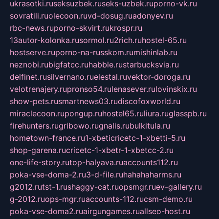
ukrasotki.ru
seksuzbek.ru
seks-uzbek.ru
porno-vk.ru
sovratili.ru
olecoon.ru
vd-dosug.ru
adonyev.ru
rbc-news.ru
porno-skvirt.ru
krospr.ru
13autor-kolonka.ru
sormol.ru
2rich.ru
hostel-65.ru
hostserve.ru
porno-na-russkom.ru
mishinlab.ru
neznobi.ru
bigfatcc.ru
habble.ru
starbucksvia.ru
delfinet.ru
silvernano.ru
elestal.ru
vektor-doroga.ru
velotrenajery.ru
pronso54.ru
lenasever.ru
lovinskix.ru
show-pets.ru
smartnews03.ru
discofoxworld.ru
miraclecoon.ru
pongup.ru
hostel65.ru
liura.ru
glasspb.ru
firehunters.ru
gribowo.ru
gnalis.ru
bulkitula.ru
hometown-france.ru
1-xbeticricetc-1-xbetti-5.ru
shop-garena.ru
cricetc-1-xbetr-1-xbetcc-2.ru
one-life-story.ru
top-halyava.ru
accounts112.ru
poka-vse-doma-2.ru
3-d-file.ru
hahahaharms.ru
g2012.ru
tst-1.ru
shaggy-cat.ru
opsmgr.ru
ev-gallery.ru
g-2012.ru
ops-mgr.ru
accounts-112.ru
csm-demo.ru
poka-vse-doma2.ru
airgungames.ru
allseo-host.ru