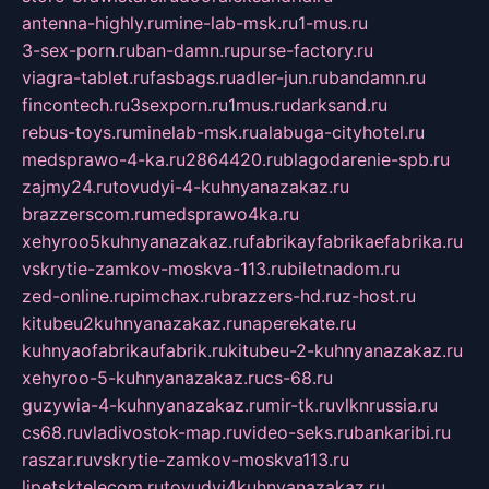
antenna-highly.ru
mine-lab-msk.ru
1-mus.ru
3-sex-porn.ru
ban-damn.ru
purse-factory.ru
viagra-tablet.ru
fasbags.ru
adler-jun.ru
bandamn.ru
fincontech.ru
3sexporn.ru
1mus.ru
darksand.ru
rebus-toys.ru
minelab-msk.ru
alabuga-cityhotel.ru
medsprawo-4-ka.ru
2864420.ru
blagodarenie-spb.ru
zajmy24.ru
tovudyi-4-kuhnyanazakaz.ru
brazzerscom.ru
medsprawo4ka.ru
xehyroo5kuhnyanazakaz.ru
fabrikayfabrikaefabrika.ru
vskrytie-zamkov-moskva-113.ru
biletnadom.ru
zed-online.ru
pimchax.ru
brazzers-hd.ru
z-host.ru
kitubeu2kuhnyanazakaz.ru
naperekate.ru
kuhnyaofabrikaufabrik.ru
kitubeu-2-kuhnyanazakaz.ru
xehyroo-5-kuhnyanazakaz.ru
cs-68.ru
guzywia-4-kuhnyanazakaz.ru
mir-tk.ru
vlknrussia.ru
cs68.ru
vladivostok-map.ru
video-seks.ru
bankaribi.ru
raszar.ru
vskrytie-zamkov-moskva113.ru
lipetsktelecom.ru
tovudyi4kuhnyanazakaz.ru