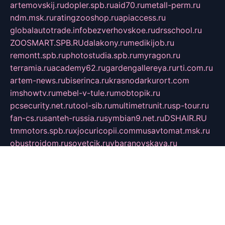
artemovskij.ru
dopler.spb.ru
aid70.ru
metall-perm.ru
ndm.msk.ru
ratingzooshop.ru
apiaccess.ru
globalautotrade.info
bezverhovskoe.ru
drsschool.ru
ZOOSMART.SPB.RU
dalakony.ru
medikijob.ru
remontt.spb.ru
photostudia.spb.ru
myragon.ru
terramia.ru
academy62.ru
gardengallereya.ru
rti.com.ru
artem-news.ru
biserinca.ru
krasnodarkurort.com
imshowtv.ru
mebel-v-tule.ru
mobtopik.ru
pcsecurity.net.ru
tool-sib.ru
multimetrunit.ru
sp-tour.ru
fan-cs.ru
santeh-russia.ru
symbian9.net.ru
DSHAIR.RU
tmmotors.spb.ru
xjocuricopii.com
musavtomat.msk.ru
obustrojdom.ru
sovetcik.ru
ybaranovskaya.ru
ppknews.ru
cult-alshei.ru
JAPANRUSSIA.RU
proekciyamebel.ru
imper-finans.ru
rim.org.ru
glamourai.ru
brassminus.ru
zabor-pro.ru
ftn.pp.ru
dorogoe58.ru
laimengpacker.ru
kuzova-zapchasti.ru
sageerp.ru
taxodrom.ru
dsrazvitie.ru
hardcity.net.ru
ratinghomegames.ru
topservice25.ru
gubernyan.ru