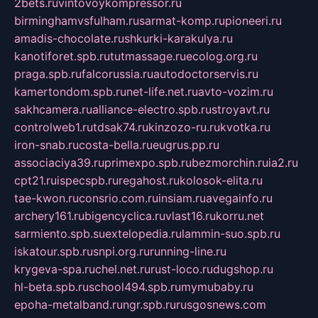
2bets.ru
vintovoykompressor.ru
birminghamvsfulham.ru
sarmat-komp.ru
pioneeri.ru
amadis-chocolate.ru
shkurki-karakulya.ru
kanotiforet.spb.ru
tutmassage.ru
ecolog.org.ru
praga.spb.ru
falcorussia.ru
autodoctorservis.ru
kamertondom.spb.ru
net-life.net.ru
avto-vozim.ru
sakhcamera.ru
alliance-electro.spb.ru
stroyavt.ru
controlweb1.ru
tdsak74.ru
kinzozo-ru.ru
kvotka.ru
iron-snab.ru
costa-bella.ru
eugrus.pp.ru
associaciya39.ru
primexpo.spb.ru
bezmorchin.ru
ia2.ru
cpt21.ru
ispecspb.ru
regahost.ru
kolosok-elita.ru
tae-kwon.ru
consrio.com.ru
insiam.ru
avegainfo.ru
archery161.ru
bigencyclica.ru
vlast16.ru
korru.net
sarmiento.spb.su
extelopedia.ru
lammin-suo.spb.ru
iskatour.spb.ru
snpi.org.ru
running-line.ru
krygeva-spa.ru
chel.net.ru
rust-loco.ru
dugshop.ru
hl-beta.spb.ru
school494.spb.ru
mymubaby.ru
epoha-metalband.ru
ngr.spb.ru
rusgosnews.com