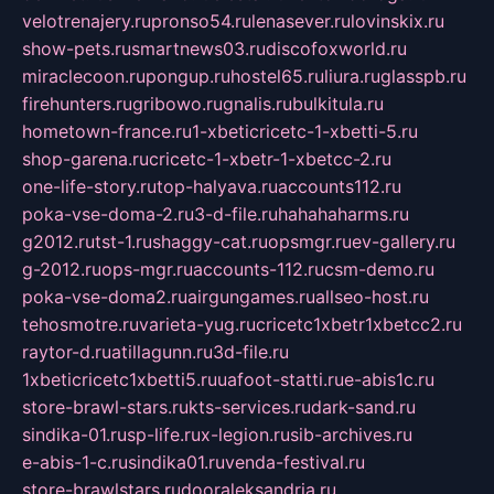
velotrenajery.ru
pronso54.ru
lenasever.ru
lovinskix.ru
show-pets.ru
smartnews03.ru
discofoxworld.ru
miraclecoon.ru
pongup.ru
hostel65.ru
liura.ru
glasspb.ru
firehunters.ru
gribowo.ru
gnalis.ru
bulkitula.ru
hometown-france.ru
1-xbeticricetc-1-xbetti-5.ru
shop-garena.ru
cricetc-1-xbetr-1-xbetcc-2.ru
one-life-story.ru
top-halyava.ru
accounts112.ru
poka-vse-doma-2.ru
3-d-file.ru
hahahaharms.ru
g2012.ru
tst-1.ru
shaggy-cat.ru
opsmgr.ru
ev-gallery.ru
g-2012.ru
ops-mgr.ru
accounts-112.ru
csm-demo.ru
poka-vse-doma2.ru
airgungames.ru
allseo-host.ru
tehosmotre.ru
varieta-yug.ru
cricetc1xbetr1xbetcc2.ru
raytor-d.ru
atillagunn.ru
3d-file.ru
1xbeticricetc1xbetti5.ru
uafoot-statti.ru
e-abis1c.ru
store-brawl-stars.ru
kts-services.ru
dark-sand.ru
sindika-01.ru
sp-life.ru
x-legion.ru
sib-archives.ru
e-abis-1-c.ru
sindika01.ru
venda-festival.ru
store-brawlstars.ru
dooraleksandria.ru