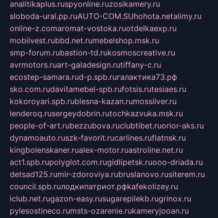
analitikaplus.ru
spyonline.ru
zosikamery.ru
sloboda-ural.pp.ru
AUTO-COM.SU
hohota.net
alimy.ru
online-z.com
aromat-vostoka.ru
otdelkaexp.ru
mobilvest.ru
bbd.net.ru
mebelshop.msk.ru
smp-forum.ru
bastion-td.ru
kosmoscreative.ru
avrmotors.ru
art-galadesign.ru
tiffany-c.ru
ecostep-samara.ru
d-p.spb.ru
галактика73.рф
sko.com.ru
davitamebel-spb.ru
fotsis.ru
tesiaes.ru
kokoroyari.spb.ru
blesna-kazan.ru
mossilver.ru
lenderoq.ru
sergeydobrin.ru
tochkazvuka.msk.ru
people-of-art.ru
bezzubova.ru
clubtibet.ru
orior-aks.ru
dynamoauto.ru
szk-favorit.ru
carlines.ru
flatnsk.ru
kingbolenskaner.ru
alex-motor.ru
astroline.net.ru
act1.spb.ru
polyglot.com.ru
gidlipetsk.ru
ooo-driada.ru
detsad125.ru
mir-zdoroviya.ru
bruslanovo.ru
siterem.ru
council.spb.ru
лодкипатриот.рф
kafekolizey.ru
iclub.net.ru
gazon-easy.ru
sugarepilekb.ru
grinox.ru
pylesostineco.ru
msts-ozarenie.ru
kameryjooan.ru