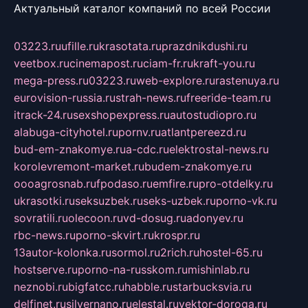
Актуальный каталог компаний по всей России
03223.ru
ufille.ru
krasotata.ru
prazdnikdushi.ru
veetbox.ru
cinemapost.ru
ciam-fr.ru
kraft-you.ru
mega-press.ru
03223.ru
web-explore.ru
rastenuya.ru
eurovision-russia.ru
strah-news.ru
freeride-team.ru
itrack-24.ru
sexshopexpress.ru
autostudiopro.ru
alabuga-cityhotel.ru
pornv.ru
atlantpereezd.ru
bud-em-znakomye.ru
a-cdc.ru
elektrostal-news.ru
korolevremont-market.ru
budem-znakomye.ru
oooagrosnab.ru
fpodaso.ru
emfire.ru
pro-otdelky.ru
ukrasotki.ru
seksuzbek.ru
seks-uzbek.ru
porno-vk.ru
sovratili.ru
olecoon.ru
vd-dosug.ru
adonyev.ru
rbc-news.ru
porno-skvirt.ru
krospr.ru
13autor-kolonka.ru
sormol.ru
2rich.ru
hostel-65.ru
hostserve.ru
porno-na-russkom.ru
mishinlab.ru
neznobi.ru
bigfatcc.ru
habble.ru
starbucksvia.ru
delfinet.ru
silvernano.ru
elestal.ru
vektor-doroga.ru