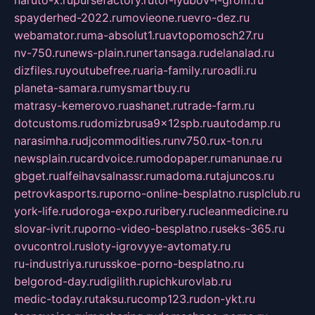
naruto-x.ru
pursefactory.ru
tor-lyubov-i-grom.ru
spayderhed-2022.ru
movieone.ru
evro-dez.ru
webamator.ru
ma-absolut1.ru
avtopomosch27.ru
nv-750.ru
news-plain.ru
nertansaga.ru
delanalad.ru
dizfiles.ru
youtubefree.ru
aria-family.ru
roadli.ru
planeta-samara.ru
mysmartbuy.ru
matrasy-kemerovo.ru
ashanet.ru
trade-farm.ru
dotcustoms.ru
domizbrusa9x12spb.ru
autodamp.ru
narasimha.ru
djcommodities.ru
nv750.ru
x-ton.ru
newsplain.ru
cardvoice.ru
modopaper.ru
manunae.ru
gbget.ru
alfeihavsalnassr.ru
madoma.ru
tajuncos.ru
petrovkasports.ru
porno-online-besplatno.ru
splclub.ru
york-life.ru
doroga-expo.ru
ribery.ru
cleanmedicine.ru
slovar-ivrit.ru
porno-video-besplatno.ru
seks-365.ru
ovucontrol.ru
sloty-igrovyye-avtomaty.ru
ru-industriya.ru
russkoe-porno-besplatno.ru
belgorod-day.ru
digilith.ru
pichkurovlab.ru
medic-today.ru
taksu.ru
comp123.ru
don-ykt.ru