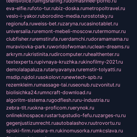
teensvoice.ru
imgsharing.ru
domashnee-porno.ru
eva-elfie.ru
foto-tur.ru
biz-doska.ru
metropoltravel.ru
veslo-i-yakor.ru
borodino-media.ru
rostotsky.ru
regionufa.ru
weiss-bet.ru
zaryna.ru
casinotablet.ru
universalia.ru
remont-mebeli-moscow.ru
termomur.ru
clubfisher.ru
remstirufa.ru
erdamchi.ru
doramamama.ru
muraviovka-park.ru
worldofwoman.ru
clean-dreams.ru
arkrym.ru
kristinita.ru
dircomputer.ru
healthenter.ru
textexperts.ru
pivnaya-kruzhka.ru
kinofilmy-2021.ru
demolalapaluza.ru
tanyavanya.ru
remstir-tolyatti.ru
msdip.ru
jdol.ru
sokolovr.ru
newtech-spb.ru
rezemkleim.ru
massage-tai.ru
seonub.ru
zvonitut.ru
biolisichka24.ru
mncraft-download.ru
algoritm-sistema.ru
godflesh.ru
ru-industria.ru
zebra-tlt.ru
okna-proficom.ru
erynok.ru
onlinekinospace.ru
startupstudio-fefu.ru
zarges-ru.ru
gegenjustizunrecht.ru
autobalashov.ru
utrovortu.ru
spiski-firm.ru
elara-m.ru
kinomusorka.ru
mkcslava.ru