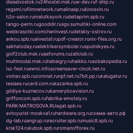
dieselvostok.ru
24hostel.msk.ru
w-dev.ru
f-ship.ru
regsmi.ru
filmnetwork.ru
malinasp.ru
kinosvin.ru
h2o-salon.ru
malutkayork.ru
deltaprim.spb.ru
tango-perm.ru
gooddir.ru
sgv.su
multiki-online.com
webkrasotki.com
cherinvest.ru
detskiy-ostrov.ru
ankou.spb.ru
alvesta1.ru
pdf-creator.ru
nix-files.org.ru
sakhatoday.ru
elektrikersymboler.ru
sputnikyes.ru
golf2club.msk.ru
aeforums.ru
zallclub.ru
multimodal.msk.ru
habaigry.ru
haikko.ru
sobakopedia.ru
isz-fest.ru
ewnc.info
screensaver-clock.net.ru
volnav.spb.ru
comnat.ru
npf.net.ru
7bit.pp.ru
kalugatur.ru
tesiaes.ru
card.com.ru
kazanka.spb.ru
gildiya-kuznecov.ru
kameryboavision.ru
griffoncom.spb.ru
fabrika-emotsiy.ru
PARK-MATROSOVA.RU
agat.spb.ru
avtoyurist-moskva1.ru
hardware.org.ru
схема-авто.рф
dg-lab.ru
angrup.ru
recruiter.spb.ru
music8.spb.ru
krsk124.ru
kubok.spb.ru
romanofforex.ru