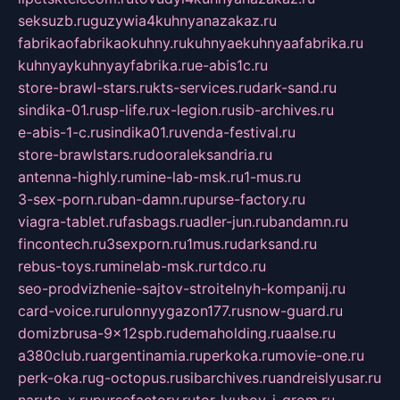
seksuzb.ru
guzywia4kuhnyanazakaz.ru
fabrikaofabrikaokuhny.ru
kuhnyaekuhnyaafabrika.ru
kuhnyaykuhnyayfabrika.ru
e-abis1c.ru
store-brawl-stars.ru
kts-services.ru
dark-sand.ru
sindika-01.ru
sp-life.ru
x-legion.ru
sib-archives.ru
e-abis-1-c.ru
sindika01.ru
venda-festival.ru
store-brawlstars.ru
dooraleksandria.ru
antenna-highly.ru
mine-lab-msk.ru
1-mus.ru
3-sex-porn.ru
ban-damn.ru
purse-factory.ru
viagra-tablet.ru
fasbags.ru
adler-jun.ru
bandamn.ru
fincontech.ru
3sexporn.ru
1mus.ru
darksand.ru
rebus-toys.ru
minelab-msk.ru
rtdco.ru
seo-prodvizhenie-sajtov-stroitelnyh-kompanij.ru
card-voice.ru
rulonnyygazon177.ru
snow-guard.ru
domizbrusa-9x12spb.ru
demaholding.ru
aalse.ru
a380club.ru
argentinamia.ru
perkoka.ru
movie-one.ru
perk-oka.ru
g-octopus.ru
sibarchives.ru
andreislyusar.ru