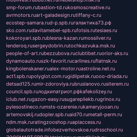
smp-forum.ru
bastion-td.ru
kosmoscreative.ru
avrmotors.ru
art-galadesign.ru
tiffany-c.ru
ecostep-samara.ru
d-p.spb.ru
галактика73.рф
sko.com.ru
davitamebel-spb.ru
fotsis.ru
tesiaes.ru
kokoroyari.spb.ru
blesna-kazan.ru
mossilver.ru
lenderoq.ru
sergeydobrin.ru
tochkazvuka.msk.ru
people-of-art.ru
bezzubova.ru
clubtibet.ru
orior-aks.ru
dynamoauto.ru
szk-favorit.ru
carlines.ru
flatnsk.ru
kingbolenskaner.ru
alex-motor.ru
astroline.net.ru
act1.spb.ru
polyglot.com.ru
gidlipetsk.ru
ooo-driada.ru
detsad125.ru
mir-zdoroviya.ru
bruslanovo.ru
siterem.ru
council.spb.ru
лодкипатриот.рф
kafekolizey.ru
iclub.net.ru
gazon-easy.ru
sugarepilekb.ru
grinox.ru
pylesostineco.ru
msts-ozarenie.ru
kameryjooan.ru
artemovskij.ru
dopler.spb.ru
aid70.ru
metall-perm.ru
ndm.msk.ru
ratingzooshop.ru
apiaccess.ru
globalautotrade.info
bezverhovskoe.ru
drsschool.ru