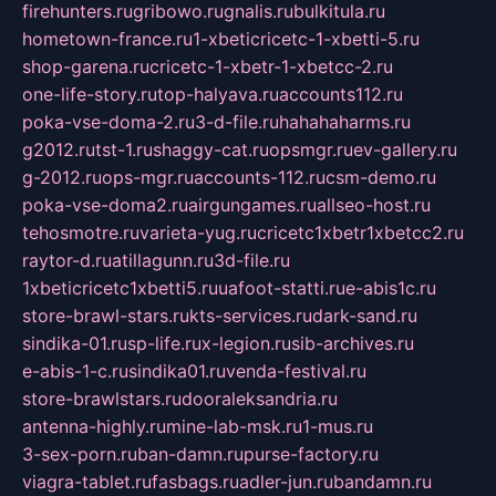
firehunters.ru
gribowo.ru
gnalis.ru
bulkitula.ru
hometown-france.ru
1-xbeticricetc-1-xbetti-5.ru
shop-garena.ru
cricetc-1-xbetr-1-xbetcc-2.ru
one-life-story.ru
top-halyava.ru
accounts112.ru
poka-vse-doma-2.ru
3-d-file.ru
hahahaharms.ru
g2012.ru
tst-1.ru
shaggy-cat.ru
opsmgr.ru
ev-gallery.ru
g-2012.ru
ops-mgr.ru
accounts-112.ru
csm-demo.ru
poka-vse-doma2.ru
airgungames.ru
allseo-host.ru
tehosmotre.ru
varieta-yug.ru
cricetc1xbetr1xbetcc2.ru
raytor-d.ru
atillagunn.ru
3d-file.ru
1xbeticricetc1xbetti5.ru
uafoot-statti.ru
e-abis1c.ru
store-brawl-stars.ru
kts-services.ru
dark-sand.ru
sindika-01.ru
sp-life.ru
x-legion.ru
sib-archives.ru
e-abis-1-c.ru
sindika01.ru
venda-festival.ru
store-brawlstars.ru
dooraleksandria.ru
antenna-highly.ru
mine-lab-msk.ru
1-mus.ru
3-sex-porn.ru
ban-damn.ru
purse-factory.ru
viagra-tablet.ru
fasbags.ru
adler-jun.ru
bandamn.ru