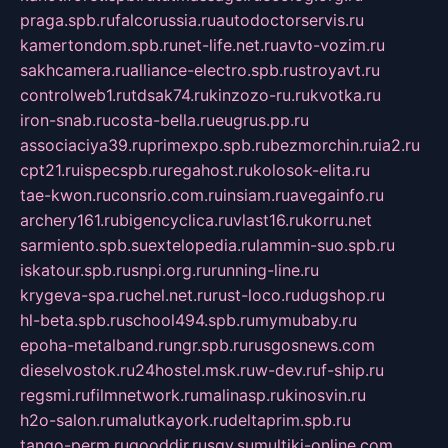
praga.spb.ru
falcorussia.ru
autodoctorservis.ru
kamertondom.spb.ru
net-life.net.ru
avto-vozim.ru
sakhcamera.ru
alliance-electro.spb.ru
stroyavt.ru
controlweb1.ru
tdsak74.ru
kinzozo-ru.ru
kvotka.ru
iron-snab.ru
costa-bella.ru
eugrus.pp.ru
associaciya39.ru
primexpo.spb.ru
bezmorchin.ru
ia2.ru
cpt21.ru
ispecspb.ru
regahost.ru
kolosok-elita.ru
tae-kwon.ru
consrio.com.ru
insiam.ru
avegainfo.ru
archery161.ru
bigencyclica.ru
vlast16.ru
korru.net
sarmiento.spb.su
extelopedia.ru
lammin-suo.spb.ru
iskatour.spb.ru
snpi.org.ru
running-line.ru
krygeva-spa.ru
chel.net.ru
rust-loco.ru
dugshop.ru
hl-beta.spb.ru
school494.spb.ru
mymubaby.ru
epoha-metalband.ru
ngr.spb.ru
rusgosnews.com
dieselvostok.ru
24hostel.msk.ru
w-dev.ru
f-ship.ru
regsmi.ru
filmnetwork.ru
malinasp.ru
kinosvin.ru
h2o-salon.ru
malutkayork.ru
deltaprim.spb.ru
tango-perm.ru
gooddir.ru
sgv.su
multiki-online.com