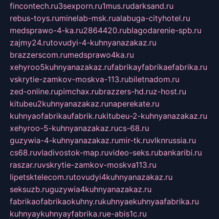
fincontech.ru
3sexporn.ru
1mus.ru
darksand.ru
rebus-toys.ru
minelab-msk.ru
alabuga-cityhotel.ru
medsprawo-4-ka.ru
2864420.ru
blagodarenie-spb.ru
zajmy24.ru
tovudyi-4-kuhnyanazakaz.ru
brazzerscom.ru
medsprawo4ka.ru
xehyroo5kuhnyanazakaz.ru
fabrikayfabrikaefabrika.ru
vskrytie-zamkov-moskva-113.ru
biletnadom.ru
zed-online.ru
pimchax.ru
brazzers-hd.ru
z-host.ru
kitubeu2kuhnyanazakaz.ru
naperekate.ru
kuhnyaofabrikaufabrik.ru
kitubeu-2-kuhnyanazakaz.ru
xehyroo-5-kuhnyanazakaz.ru
cs-68.ru
guzywia-4-kuhnyanazakaz.ru
mir-tk.ru
vlknrussia.ru
cs68.ru
vladivostok-map.ru
video-seks.ru
bankaribi.ru
raszar.ru
vskrytie-zamkov-moskva113.ru
lipetsktelecom.ru
tovudyi4kuhnyanazakaz.ru
seksuzb.ru
guzywia4kuhnyanazakaz.ru
fabrikaofabrikaokuhny.ru
kuhnyaekuhnyaafabrika.ru
kuhnyaykuhnyayfabrika.ru
e-abis1c.ru