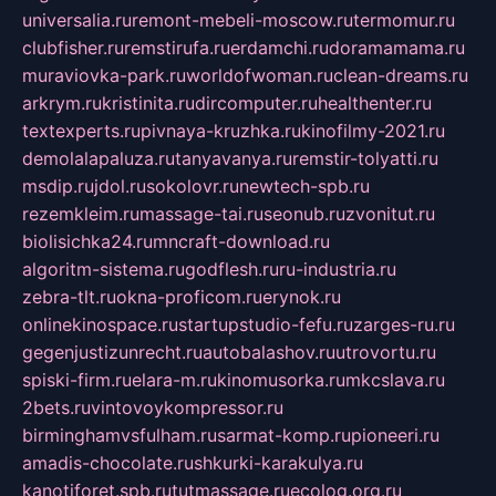
universalia.ru
remont-mebeli-moscow.ru
termomur.ru
clubfisher.ru
remstirufa.ru
erdamchi.ru
doramamama.ru
muraviovka-park.ru
worldofwoman.ru
clean-dreams.ru
arkrym.ru
kristinita.ru
dircomputer.ru
healthenter.ru
textexperts.ru
pivnaya-kruzhka.ru
kinofilmy-2021.ru
demolalapaluza.ru
tanyavanya.ru
remstir-tolyatti.ru
msdip.ru
jdol.ru
sokolovr.ru
newtech-spb.ru
rezemkleim.ru
massage-tai.ru
seonub.ru
zvonitut.ru
biolisichka24.ru
mncraft-download.ru
algoritm-sistema.ru
godflesh.ru
ru-industria.ru
zebra-tlt.ru
okna-proficom.ru
erynok.ru
onlinekinospace.ru
startupstudio-fefu.ru
zarges-ru.ru
gegenjustizunrecht.ru
autobalashov.ru
utrovortu.ru
spiski-firm.ru
elara-m.ru
kinomusorka.ru
mkcslava.ru
2bets.ru
vintovoykompressor.ru
birminghamvsfulham.ru
sarmat-komp.ru
pioneeri.ru
amadis-chocolate.ru
shkurki-karakulya.ru
kanotiforet.spb.ru
tutmassage.ru
ecolog.org.ru