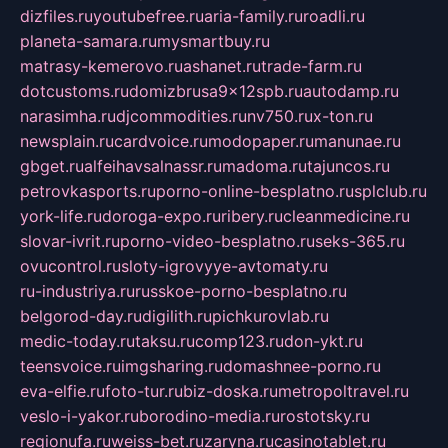
dizfiles.ru
youtubefree.ru
aria-family.ru
roadli.ru
planeta-samara.ru
mysmartbuy.ru
matrasy-kemerovo.ru
ashanet.ru
trade-farm.ru
dotcustoms.ru
domizbrusa9x12spb.ru
autodamp.ru
narasimha.ru
djcommodities.ru
nv750.ru
x-ton.ru
newsplain.ru
cardvoice.ru
modopaper.ru
manunae.ru
gbget.ru
alfeihavsalnassr.ru
madoma.ru
tajuncos.ru
petrovkasports.ru
porno-online-besplatno.ru
splclub.ru
york-life.ru
doroga-expo.ru
ribery.ru
cleanmedicine.ru
slovar-ivrit.ru
porno-video-besplatno.ru
seks-365.ru
ovucontrol.ru
sloty-igrovyye-avtomaty.ru
ru-industriya.ru
russkoe-porno-besplatno.ru
belgorod-day.ru
digilith.ru
pichkurovlab.ru
medic-today.ru
taksu.ru
comp123.ru
don-ykt.ru
teensvoice.ru
imgsharing.ru
domashnee-porno.ru
eva-elfie.ru
foto-tur.ru
biz-doska.ru
metropoltravel.ru
veslo-i-yakor.ru
borodino-media.ru
rostotsky.ru
regionufa.ru
weiss-bet.ru
zaryna.ru
casinotablet.ru