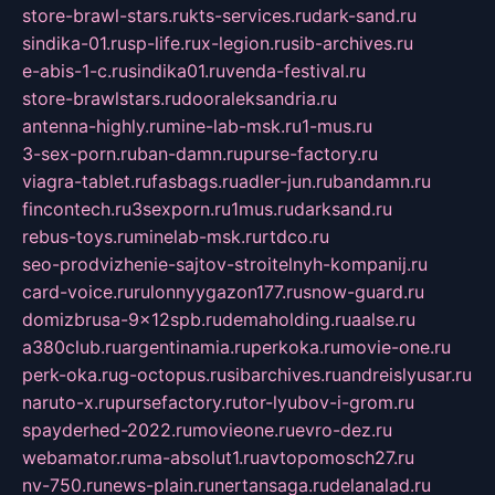
store-brawl-stars.ru
kts-services.ru
dark-sand.ru
sindika-01.ru
sp-life.ru
x-legion.ru
sib-archives.ru
e-abis-1-c.ru
sindika01.ru
venda-festival.ru
store-brawlstars.ru
dooraleksandria.ru
antenna-highly.ru
mine-lab-msk.ru
1-mus.ru
3-sex-porn.ru
ban-damn.ru
purse-factory.ru
viagra-tablet.ru
fasbags.ru
adler-jun.ru
bandamn.ru
fincontech.ru
3sexporn.ru
1mus.ru
darksand.ru
rebus-toys.ru
minelab-msk.ru
rtdco.ru
seo-prodvizhenie-sajtov-stroitelnyh-kompanij.ru
card-voice.ru
rulonnyygazon177.ru
snow-guard.ru
domizbrusa-9x12spb.ru
demaholding.ru
aalse.ru
a380club.ru
argentinamia.ru
perkoka.ru
movie-one.ru
perk-oka.ru
g-octopus.ru
sibarchives.ru
andreislyusar.ru
naruto-x.ru
pursefactory.ru
tor-lyubov-i-grom.ru
spayderhed-2022.ru
movieone.ru
evro-dez.ru
webamator.ru
ma-absolut1.ru
avtopomosch27.ru
nv-750.ru
news-plain.ru
nertansaga.ru
delanalad.ru