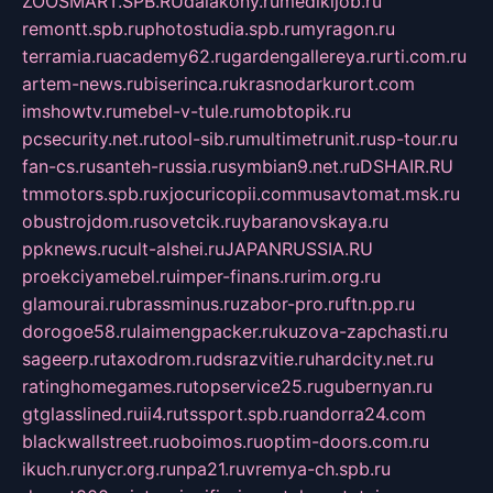
ZOOSMART.SPB.RU
dalakony.ru
medikijob.ru
remontt.spb.ru
photostudia.spb.ru
myragon.ru
terramia.ru
academy62.ru
gardengallereya.ru
rti.com.ru
artem-news.ru
biserinca.ru
krasnodarkurort.com
imshowtv.ru
mebel-v-tule.ru
mobtopik.ru
pcsecurity.net.ru
tool-sib.ru
multimetrunit.ru
sp-tour.ru
fan-cs.ru
santeh-russia.ru
symbian9.net.ru
DSHAIR.RU
tmmotors.spb.ru
xjocuricopii.com
musavtomat.msk.ru
obustrojdom.ru
sovetcik.ru
ybaranovskaya.ru
ppknews.ru
cult-alshei.ru
JAPANRUSSIA.RU
proekciyamebel.ru
imper-finans.ru
rim.org.ru
glamourai.ru
brassminus.ru
zabor-pro.ru
ftn.pp.ru
dorogoe58.ru
laimengpacker.ru
kuzova-zapchasti.ru
sageerp.ru
taxodrom.ru
dsrazvitie.ru
hardcity.net.ru
ratinghomegames.ru
topservice25.ru
gubernyan.ru
gtglasslined.ru
ii4.ru
tssport.spb.ru
andorra24.com
blackwallstreet.ru
oboimos.ru
optim-doors.com.ru
ikuch.ru
nycr.org.ru
npa21.ru
vremya-ch.spb.ru