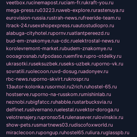
veetbox.ru
cinemapost.ru
ciam-fr.ru
kraft-you.ru
mega-press.ru
03223.ru
web-explore.ru
rastenuya.ru
eurovision-russia.ru
strah-news.ru
freeride-team.ru
itrack-24.ru
sexshopexpress.ru
autostudiopro.ru
alabuga-cityhotel.ru
pornv.ru
atlantpereezd.ru
bud-em-znakomye.ru
a-cdc.ru
elektrostal-news.ru
korolevremont-market.ru
budem-znakomye.ru
oooagrosnab.ru
fpodaso.ru
emfire.ru
pro-otdelky.ru
ukrasotki.ru
seksuzbek.ru
seks-uzbek.ru
porno-vk.ru
sovratili.ru
olecoon.ru
vd-dosug.ru
adonyev.ru
rbc-news.ru
porno-skvirt.ru
krospr.ru
13autor-kolonka.ru
sormol.ru
2rich.ru
hostel-65.ru
hostserve.ru
porno-na-russkom.ru
mishinlab.ru
neznobi.ru
bigfatcc.ru
habble.ru
starbucksvia.ru
delfinet.ru
silvernano.ru
elestal.ru
vektor-doroga.ru
velotrenajery.ru
pronso54.ru
lenasever.ru
lovinskix.ru
show-pets.ru
smartnews03.ru
discofoxworld.ru
miraclecoon.ru
pongup.ru
hostel65.ru
liura.ru
glasspb.ru