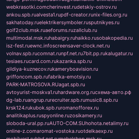
webkrasotki.com
cherinvest.ru
detskiy-ostrov.ru
ankou.spb.ru
alvesta1.ru
pdf-creator.ru
nix-files.org.ru
sakhatoday.ru
elektrikersymboler.ru
sputnikyes.ru
golf2club.msk.ru
aeforums.ru
zallclub.ru
multimodal.msk.ru
habaigry.ru
haikko.ru
sobakopedia.ru
isz-fest.ru
ewnc.info
screensaver-clock.net.ru
volnav.spb.ru
comnat.ru
npf.net.ru
7bit.pp.ru
kalugatur.ru
tesiaes.ru
card.com.ru
kazanka.spb.ru
gildiya-kuznecov.ru
kameryboavision.ru
griffoncom.spb.ru
fabrika-emotsiy.ru
PARK-MATROSOVA.RU
agat.spb.ru
avtoyurist-moskva1.ru
hardware.org.ru
схема-авто.рф
dg-lab.ru
angrup.ru
recruiter.spb.ru
music8.spb.ru
krsk124.ru
kubok.spb.ru
romanofforex.ru
analitikaplus.ru
spyonline.ru
zosikamery.ru
sloboda-ural.pp.ru
AUTO-COM.SU
hohota.net
alimy.ru
online-z.com
aromat-vostoka.ru
otdelkaexp.ru
mobilvest.ru
bbd.net.ru
mebelshop.msk.ru