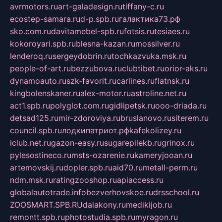
avrmotors.ru
art-galadesign.ru
tiffany-c.ru
ecostep-samara.ru
d-p.spb.ru
галактика73.рф
sko.com.ru
davitamebel-spb.ru
fotsis.ru
tesiaes.ru
kokoroyari.spb.ru
blesna-kazan.ru
mossilver.ru
lenderoq.ru
sergeydobrin.ru
tochkazvuka.msk.ru
people-of-art.ru
bezzubova.ru
clubtibet.ru
orior-aks.ru
dynamoauto.ru
szk-favorit.ru
carlines.ru
flatnsk.ru
kingbolenskaner.ru
alex-motor.ru
astroline.net.ru
act1.spb.ru
polyglot.com.ru
gidlipetsk.ru
ooo-driada.ru
detsad125.ru
mir-zdoroviya.ru
bruslanovo.ru
siterem.ru
council.spb.ru
лодкипатриот.рф
kafekolizey.ru
iclub.net.ru
gazon-easy.ru
sugarepilekb.ru
grinox.ru
pylesostineco.ru
msts-ozarenie.ru
kameryjooan.ru
artemovskij.ru
dopler.spb.ru
aid70.ru
metall-perm.ru
ndm.msk.ru
ratingzooshop.ru
apiaccess.ru
globalautotrade.info
bezverhovskoe.ru
drsschool.ru
ZOOSMART.SPB.RU
dalakony.ru
medikijob.ru
remontt.spb.ru
photostudia.spb.ru
myragon.ru