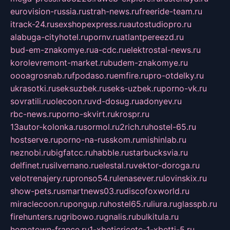
eurovision-russia.ru
strah-news.ru
freeride-team.ru
itrack-24.ru
sexshopexpress.ru
autostudiopro.ru
alabuga-cityhotel.ru
pornv.ru
atlantpereezd.ru
bud-em-znakomye.ru
a-cdc.ru
elektrostal-news.ru
korolevremont-market.ru
budem-znakomye.ru
oooagrosnab.ru
fpodaso.ru
emfire.ru
pro-otdelky.ru
ukrasotki.ru
seksuzbek.ru
seks-uzbek.ru
porno-vk.ru
sovratili.ru
olecoon.ru
vd-dosug.ru
adonyev.ru
rbc-news.ru
porno-skvirt.ru
krospr.ru
13autor-kolonka.ru
sormol.ru
2rich.ru
hostel-65.ru
hostserve.ru
porno-na-russkom.ru
mishinlab.ru
neznobi.ru
bigfatcc.ru
habble.ru
starbucksvia.ru
delfinet.ru
silvernano.ru
elestal.ru
vektor-doroga.ru
velotrenajery.ru
pronso54.ru
lenasever.ru
lovinskix.ru
show-pets.ru
smartnews03.ru
discofoxworld.ru
miraclecoon.ru
pongup.ru
hostel65.ru
liura.ru
glasspb.ru
firehunters.ru
gribowo.ru
gnalis.ru
bulkitula.ru
hometown-france.ru
1-xbeticricetc-1-xbetti-5.ru