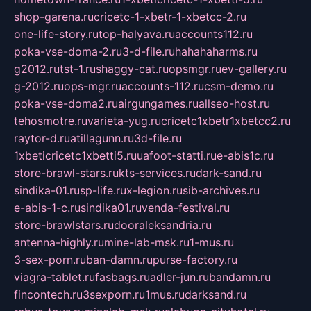
shop-garena.ru
cricetc-1-xbetr-1-xbetcc-2.ru
one-life-story.ru
top-halyava.ru
accounts112.ru
poka-vse-doma-2.ru
3-d-file.ru
hahahaharms.ru
g2012.ru
tst-1.ru
shaggy-cat.ru
opsmgr.ru
ev-gallery.ru
g-2012.ru
ops-mgr.ru
accounts-112.ru
csm-demo.ru
poka-vse-doma2.ru
airgungames.ru
allseo-host.ru
tehosmotre.ru
varieta-yug.ru
cricetc1xbetr1xbetcc2.ru
raytor-d.ru
atillagunn.ru
3d-file.ru
1xbeticricetc1xbetti5.ru
uafoot-statti.ru
e-abis1c.ru
store-brawl-stars.ru
kts-services.ru
dark-sand.ru
sindika-01.ru
sp-life.ru
x-legion.ru
sib-archives.ru
e-abis-1-c.ru
sindika01.ru
venda-festival.ru
store-brawlstars.ru
dooraleksandria.ru
antenna-highly.ru
mine-lab-msk.ru
1-mus.ru
3-sex-porn.ru
ban-damn.ru
purse-factory.ru
viagra-tablet.ru
fasbags.ru
adler-jun.ru
bandamn.ru
fincontech.ru
3sexporn.ru
1mus.ru
darksand.ru