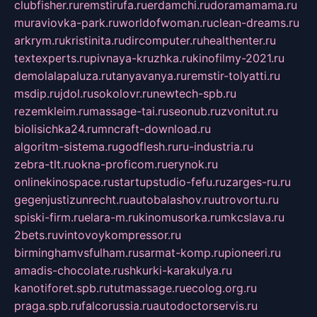
clubfisher.ru
remstirufa.ru
erdamchi.ru
doramamama.ru
muraviovka-park.ru
worldofwoman.ru
clean-dreams.ru
arkrym.ru
kristinita.ru
dircomputer.ru
healthenter.ru
textexperts.ru
pivnaya-kruzhka.ru
kinofilmy-2021.ru
demolalapaluza.ru
tanyavanya.ru
remstir-tolyatti.ru
msdip.ru
jdol.ru
sokolovr.ru
newtech-spb.ru
rezemkleim.ru
massage-tai.ru
seonub.ru
zvonitut.ru
biolisichka24.ru
mncraft-download.ru
algoritm-sistema.ru
godflesh.ru
ru-industria.ru
zebra-tlt.ru
okna-proficom.ru
erynok.ru
onlinekinospace.ru
startupstudio-fefu.ru
zarges-ru.ru
gegenjustizunrecht.ru
autobalashov.ru
utrovortu.ru
spiski-firm.ru
elara-m.ru
kinomusorka.ru
mkcslava.ru
2bets.ru
vintovoykompressor.ru
birminghamvsfulham.ru
sarmat-komp.ru
pioneeri.ru
amadis-chocolate.ru
shkurki-karakulya.ru
kanotiforet.spb.ru
tutmassage.ru
ecolog.org.ru
praga.spb.ru
falcorussia.ru
autodoctorservis.ru