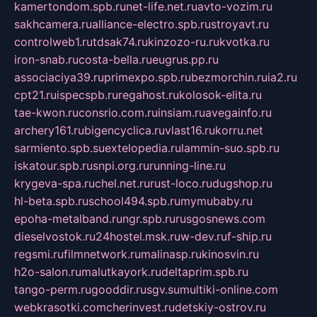
kamertondom.spb.ru
net-life.net.ru
avto-vozim.ru
sakhcamera.ru
alliance-electro.spb.ru
stroyavt.ru
controlweb1.ru
tdsak74.ru
kinzozo-ru.ru
kvotka.ru
iron-snab.ru
costa-bella.ru
eugrus.pp.ru
associaciya39.ru
primexpo.spb.ru
bezmorchin.ru
ia2.ru
cpt21.ru
ispecspb.ru
regahost.ru
kolosok-elita.ru
tae-kwon.ru
consrio.com.ru
insiam.ru
avegainfo.ru
archery161.ru
bigencyclica.ru
vlast16.ru
korru.net
sarmiento.spb.su
extelopedia.ru
lammin-suo.spb.ru
iskatour.spb.ru
snpi.org.ru
running-line.ru
krygeva-spa.ru
chel.net.ru
rust-loco.ru
dugshop.ru
hl-beta.spb.ru
school494.spb.ru
mymubaby.ru
epoha-metalband.ru
ngr.spb.ru
rusgosnews.com
dieselvostok.ru
24hostel.msk.ru
w-dev.ru
f-ship.ru
regsmi.ru
filmnetwork.ru
malinasp.ru
kinosvin.ru
h2o-salon.ru
malutkayork.ru
deltaprim.spb.ru
tango-perm.ru
gooddir.ru
sgv.su
multiki-online.com
webkrasotki.com
cherinvest.ru
detskiy-ostrov.ru