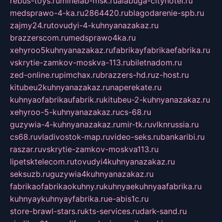
rebus-toys.ru
minelab-msk.ru
alabuga-cityhotel.ru
medsprawo-4-ka.ru
2864420.ru
blagodarenie-spb.ru
zajmy24.ru
tovudyi-4-kuhnyanazakaz.ru
brazzerscom.ru
medsprawo4ka.ru
xehyroo5kuhnyanazakaz.ru
fabrikayfabrikaefabrika.ru
vskrytie-zamkov-moskva-113.ru
biletnadom.ru
zed-online.ru
pimchax.ru
brazzers-hd.ru
z-host.ru
kitubeu2kuhnyanazakaz.ru
naperekate.ru
kuhnyaofabrikaufabrik.ru
kitubeu-2-kuhnyanazakaz.ru
xehyroo-5-kuhnyanazakaz.ru
cs-68.ru
guzywia-4-kuhnyanazakaz.ru
mir-tk.ru
vlknrussia.ru
cs68.ru
vladivostok-map.ru
video-seks.ru
bankaribi.ru
raszar.ru
vskrytie-zamkov-moskva113.ru
lipetsktelecom.ru
tovudyi4kuhnyanazakaz.ru
seksuzb.ru
guzywia4kuhnyanazakaz.ru
fabrikaofabrikaokuhny.ru
kuhnyaekuhnyaafabrika.ru
kuhnyaykuhnyayfabrika.ru
e-abis1c.ru
store-brawl-stars.ru
kts-services.ru
dark-sand.ru