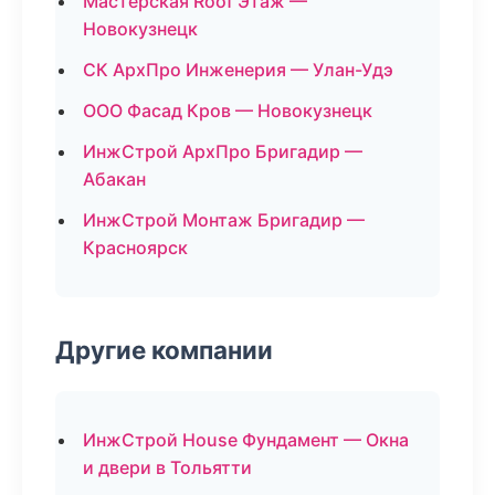
Мастерская Roof Этаж —
Новокузнецк
СК АрхПро Инженерия — Улан-Удэ
ООО Фасад Кров — Новокузнецк
ИнжСтрой АрхПро Бригадир —
Абакан
ИнжСтрой Монтаж Бригадир —
Красноярск
Другие компании
ИнжСтрой House Фундамент — Окна
и двери в Тольятти