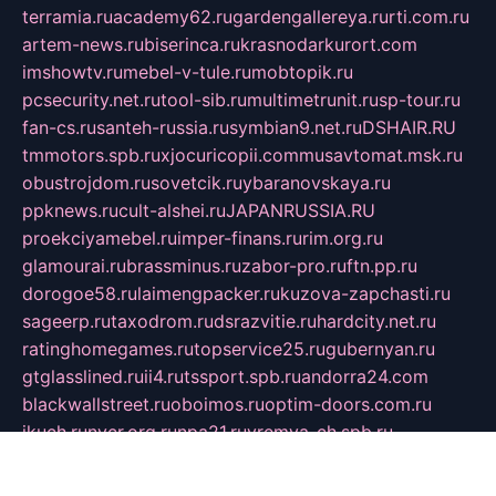
terramia.ru
academy62.ru
gardengallereya.ru
rti.com.ru
artem-news.ru
biserinca.ru
krasnodarkurort.com
imshowtv.ru
mebel-v-tule.ru
mobtopik.ru
pcsecurity.net.ru
tool-sib.ru
multimetrunit.ru
sp-tour.ru
fan-cs.ru
santeh-russia.ru
symbian9.net.ru
DSHAIR.RU
tmmotors.spb.ru
xjocuricopii.com
musavtomat.msk.ru
obustrojdom.ru
sovetcik.ru
ybaranovskaya.ru
ppknews.ru
cult-alshei.ru
JAPANRUSSIA.RU
proekciyamebel.ru
imper-finans.ru
rim.org.ru
glamourai.ru
brassminus.ru
zabor-pro.ru
ftn.pp.ru
dorogoe58.ru
laimengpacker.ru
kuzova-zapchasti.ru
sageerp.ru
taxodrom.ru
dsrazvitie.ru
hardcity.net.ru
ratinghomegames.ru
topservice25.ru
gubernyan.ru
gtglasslined.ru
ii4.ru
tssport.spb.ru
andorra24.com
blackwallstreet.ru
oboimos.ru
optim-doors.com.ru
ikuch.ru
nycr.org.ru
npa21.ru
vremya-ch.spb.ru
desert000.ru
ivtorgi.ru
ifiori.ru
catalog-statei.ru
dcv.org.ru
spetsmaster174.ru
ipkameryhiseeu.ru