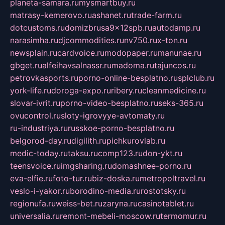
planeta-samara.ru
mysmartbuy.ru
matrasy-kemerovo.ru
ashanet.ru
trade-farm.ru
dotcustoms.ru
domizbrusa9x12spb.ru
autodamp.ru
narasimha.ru
djcommodities.ru
nv750.ru
x-ton.ru
newsplain.ru
cardvoice.ru
modopaper.ru
manunae.ru
gbget.ru
alfeihavsalnassr.ru
madoma.ru
tajuncos.ru
petrovkasports.ru
porno-online-besplatno.ru
splclub.ru
york-life.ru
doroga-expo.ru
ribery.ru
cleanmedicine.ru
slovar-ivrit.ru
porno-video-besplatno.ru
seks-365.ru
ovucontrol.ru
sloty-igrovyye-avtomaty.ru
ru-industriya.ru
russkoe-porno-besplatno.ru
belgorod-day.ru
digilith.ru
pichkurovlab.ru
medic-today.ru
taksu.ru
comp123.ru
don-ykt.ru
teensvoice.ru
imgsharing.ru
domashnee-porno.ru
eva-elfie.ru
foto-tur.ru
biz-doska.ru
metropoltravel.ru
veslo-i-yakor.ru
borodino-media.ru
rostotsky.ru
regionufa.ru
weiss-bet.ru
zaryna.ru
casinotablet.ru
universalia.ru
remont-mebeli-moscow.ru
termomur.ru