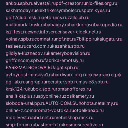
ankou.spb.ru
alvesta1.ru
pdf-creator.ru
nix-files.org.ru
sakhatoday.ru
elektrikersymboler.ru
sputnikyes.ru
golf2club.msk.ru
aeforums.ru
zallclub.ru
multimodal.msk.ru
habaigry.ru
haikko.ru
sobakopedia.ru
isz-fest.ru
ewnc.info
screensaver-clock.net.ru
volnav.spb.ru
comnat.ru
npf.net.ru
7bit.pp.ru
kalugatur.ru
tesiaes.ru
card.com.ru
kazanka.spb.ru
gildiya-kuznecov.ru
kameryboavision.ru
griffoncom.spb.ru
fabrika-emotsiy.ru
PARK-MATROSOVA.RU
agat.spb.ru
avtoyurist-moskva1.ru
hardware.org.ru
схема-авто.рф
dg-lab.ru
angrup.ru
recruiter.spb.ru
music8.spb.ru
krsk124.ru
kubok.spb.ru
romanofforex.ru
analitikaplus.ru
spyonline.ru
zosikamery.ru
sloboda-ural.pp.ru
AUTO-COM.SU
hohota.net
alimy.ru
online-z.com
aromat-vostoka.ru
otdelkaexp.ru
mobilvest.ru
bbd.net.ru
mebelshop.msk.ru
smp-forum.ru
bastion-td.ru
kosmoscreative.ru