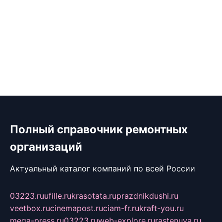
Полный справочник ремонтных
организаций
Актуальный каталог компаний по всей России
03223.ru
ufille.ru
krasotata.ru
prazdnikdushi.ru
veetbox.ru
cinemapost.ru
ciam-fr.ru
kraft-you.ru
mega-press.ru
03223.ru
web-explore.ru
rastenuya.ru