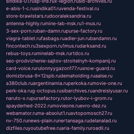
sindika-01.ru
sp-life.ru
x-legion.ru
sib-archives.ru
e-abis-1-c.ru
sindika01.ru
venda-festival.ru
store-brawlstars.ru
dooraleksandria.ru
antenna-highly.ru
mine-lab-msk.ru
1-mus.ru
3-sex-porn.ru
ban-damn.ru
purse-factory.ru
viagra-tablet.ru
fasbags.ru
adler-jun.ru
bandamn.ru
fincontech.ru
3sexporn.ru
1mus.ru
darksand.ru
rebus-toys.ru
minelab-msk.ru
rtdco.ru
seo-prodvizhenie-sajtov-stroitelnyh-kompanij.ru
card-voice.ru
rulonnyygazon177.ru
snow-guard.ru
domizbrusa-9x12spb.ru
demaholding.ru
aalse.ru
a380club.ru
argentinamia.ru
perkoka.ru
movie-one.ru
perk-oka.ru
g-octopus.ru
sibarchives.ru
andreislyusar.ru
naruto-x.ru
pursefactory.ru
tor-lyubov-i-grom.ru
spayderhed-2022.ru
movieone.ru
evro-dez.ru
webamator.ru
ma-absolut1.ru
avtopomosch27.ru
nv-750.ru
news-plain.ru
nertansaga.ru
delanalad.ru
dizfiles.ru
youtubefree.ru
aria-family.ru
roadli.ru