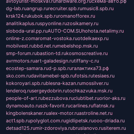
avtoyurist-moskva1.ru
hardware.org.ru
схема-авто.рф
dg-lab.ru
angrup.ru
recruiter.spb.ru
music8.spb.ru
krsk124.ru
kubok.spb.ru
romanofforex.ru
analitikaplus.ru
spyonline.ru
zosikamery.ru
sloboda-ural.pp.ru
AUTO-COM.SU
hohota.net
alimy.ru
online-z.com
aromat-vostoka.ru
otdelkaexp.ru
mobilvest.ru
bbd.net.ru
mebelshop.msk.ru
smp-forum.ru
bastion-td.ru
kosmoscreative.ru
avrmotors.ru
art-galadesign.ru
tiffany-c.ru
ecostep-samara.ru
d-p.spb.ru
галактика73.рф
sko.com.ru
davitamebel-spb.ru
fotsis.ru
tesiaes.ru
kokoroyari.spb.ru
blesna-kazan.ru
mossilver.ru
lenderoq.ru
sergeydobrin.ru
tochkazvuka.msk.ru
people-of-art.ru
bezzubova.ru
clubtibet.ru
orior-aks.ru
dynamoauto.ru
szk-favorit.ru
carlines.ru
flatnsk.ru
kingbolenskaner.ru
alex-motor.ru
astroline.net.ru
act1.spb.ru
polyglot.com.ru
gidlipetsk.ru
ooo-driada.ru
detsad125.ru
mir-zdoroviya.ru
bruslanovo.ru
siterem.ru