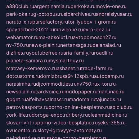
a380club.ru
argentinamia.ru
perkoka.ru
movie-one.ru
perk-oka.ru
g-octopus.ru
sibarchives.ru
andreislyusar.ru
naruto-x.ru
pursefactory.ru
tor-lyubov-i-grom.ru
spayderhed-2022.ru
movieone.ru
evro-dez.ru
webamator.ru
ma-absolut1.ru
avtopomosch27.ru
nv-750.ru
news-plain.ru
nertansaga.ru
delanalad.ru
dizfiles.ru
youtubefree.ru
aria-family.ru
roadli.ru
planeta-samara.ru
mysmartbuy.ru
matrasy-kemerovo.ru
ashanet.ru
trade-farm.ru
dotcustoms.ru
domizbrusa9x12spb.ru
autodamp.ru
narasimha.ru
djcommodities.ru
nv750.ru
x-ton.ru
newsplain.ru
cardvoice.ru
modopaper.ru
manunae.ru
gbget.ru
alfeihavsalnassr.ru
madoma.ru
tajuncos.ru
petrovkasports.ru
porno-online-besplatno.ru
splclub.ru
york-life.ru
doroga-expo.ru
ribery.ru
cleanmedicine.ru
slovar-ivrit.ru
porno-video-besplatno.ru
seks-365.ru
ovucontrol.ru
sloty-igrovyye-avtomaty.ru
ru-industriya.ru
russkoe-porno-besplatno.ru