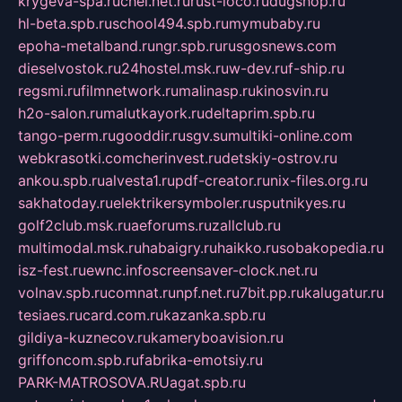
krygeva-spa.ru
chel.net.ru
rust-loco.ru
dugshop.ru
hl-beta.spb.ru
school494.spb.ru
mymubaby.ru
epoha-metalband.ru
ngr.spb.ru
rusgosnews.com
dieselvostok.ru
24hostel.msk.ru
w-dev.ru
f-ship.ru
regsmi.ru
filmnetwork.ru
malinasp.ru
kinosvin.ru
h2o-salon.ru
malutkayork.ru
deltaprim.spb.ru
tango-perm.ru
gooddir.ru
sgv.su
multiki-online.com
webkrasotki.com
cherinvest.ru
detskiy-ostrov.ru
ankou.spb.ru
alvesta1.ru
pdf-creator.ru
nix-files.org.ru
sakhatoday.ru
elektrikersymboler.ru
sputnikyes.ru
golf2club.msk.ru
aeforums.ru
zallclub.ru
multimodal.msk.ru
habaigry.ru
haikko.ru
sobakopedia.ru
isz-fest.ru
ewnc.info
screensaver-clock.net.ru
volnav.spb.ru
comnat.ru
npf.net.ru
7bit.pp.ru
kalugatur.ru
tesiaes.ru
card.com.ru
kazanka.spb.ru
gildiya-kuznecov.ru
kameryboavision.ru
griffoncom.spb.ru
fabrika-emotsiy.ru
PARK-MATROSOVA.RU
agat.spb.ru