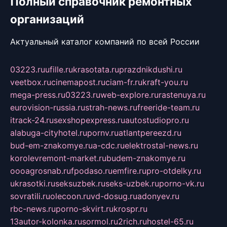
Полный справочник ремонтных
организаций
Актуальный каталог компаний по всей России
03223.ru
ufille.ru
krasotata.ru
prazdnikdushi.ru
veetbox.ru
cinemapost.ru
ciam-fr.ru
kraft-you.ru
mega-press.ru
03223.ru
web-explore.ru
rastenuya.ru
eurovision-russia.ru
strah-news.ru
freeride-team.ru
itrack-24.ru
sexshopexpress.ru
autostudiopro.ru
alabuga-cityhotel.ru
pornv.ru
atlantpereezd.ru
bud-em-znakomye.ru
a-cdc.ru
elektrostal-news.ru
korolevremont-market.ru
budem-znakomye.ru
oooagrosnab.ru
fpodaso.ru
emfire.ru
pro-otdelky.ru
ukrasotki.ru
seksuzbek.ru
seks-uzbek.ru
porno-vk.ru
sovratili.ru
olecoon.ru
vd-dosug.ru
adonyev.ru
rbc-news.ru
porno-skvirt.ru
krospr.ru
13autor-kolonka.ru
sormol.ru
2rich.ru
hostel-65.ru