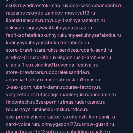
cs68.ru
vladivostok-map.ru
video-seks.ru
bankaribi.ru
raszar.ru
vskrytie-zamkov-moskva113.ru
lipetsktelecom.ru
tovudyi4kuhnyanazakaz.ru
seksuzb.ru
guzywia4kuhnyanazakaz.ru
fabrikaofabrikaokuhny.ru
kuhnyaekuhnyaafabrika.ru
kuhnyaykuhnyayfabrika.ru
e-abis1c.ru
store-brawl-stars.ru
kts-services.ru
dark-sand.ru
sindika-01.ru
sp-life.ru
x-legion.ru
sib-archives.ru
e-abis-1-c.ru
sindika01.ru
venda-festival.ru
store-brawlstars.ru
dooraleksandria.ru
antenna-highly.ru
mine-lab-msk.ru
1-mus.ru
3-sex-porn.ru
ban-damn.ru
purse-factory.ru
viagra-tablet.ru
fasbags.ru
adler-jun.ru
bandamn.ru
fincontech.ru
3sexporn.ru
1mus.ru
darksand.ru
rebus-toys.ru
minelab-msk.ru
rtdco.ru
seo-prodvizhenie-sajtov-stroitelnyh-kompanij.ru
card-voice.ru
rulonnyygazon177.ru
snow-guard.ru
domizbrusa-9x12spb.ru
demaholding.ru
aalse.ru