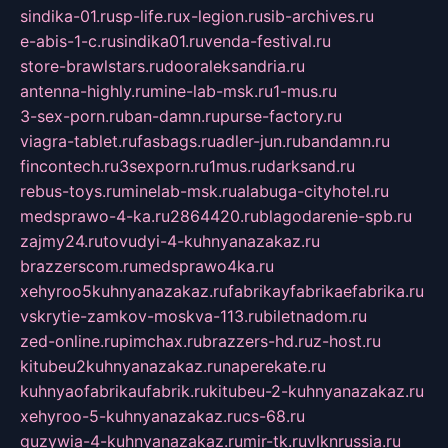
sindika-01.ru
sp-life.ru
x-legion.ru
sib-archives.ru
e-abis-1-c.ru
sindika01.ru
venda-festival.ru
store-brawlstars.ru
dooraleksandria.ru
antenna-highly.ru
mine-lab-msk.ru
1-mus.ru
3-sex-porn.ru
ban-damn.ru
purse-factory.ru
viagra-tablet.ru
fasbags.ru
adler-jun.ru
bandamn.ru
fincontech.ru
3sexporn.ru
1mus.ru
darksand.ru
rebus-toys.ru
minelab-msk.ru
alabuga-cityhotel.ru
medsprawo-4-ka.ru
2864420.ru
blagodarenie-spb.ru
zajmy24.ru
tovudyi-4-kuhnyanazakaz.ru
brazzerscom.ru
medsprawo4ka.ru
xehyroo5kuhnyanazakaz.ru
fabrikayfabrikaefabrika.ru
vskrytie-zamkov-moskva-113.ru
biletnadom.ru
zed-online.ru
pimchax.ru
brazzers-hd.ru
z-host.ru
kitubeu2kuhnyanazakaz.ru
naperekate.ru
kuhnyaofabrikaufabrik.ru
kitubeu-2-kuhnyanazakaz.ru
xehyroo-5-kuhnyanazakaz.ru
cs-68.ru
guzywia-4-kuhnyanazakaz.ru
mir-tk.ru
vlknrussia.ru