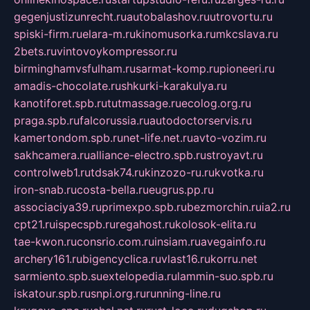
gegenjustizunrecht.ru
autobalashov.ru
utrovortu.ru
spiski-firm.ru
elara-m.ru
kinomusorka.ru
mkcslava.ru
2bets.ru
vintovoykompressor.ru
birminghamvsfulham.ru
sarmat-komp.ru
pioneeri.ru
amadis-chocolate.ru
shkurki-karakulya.ru
kanotiforet.spb.ru
tutmassage.ru
ecolog.org.ru
praga.spb.ru
falcorussia.ru
autodoctorservis.ru
kamertondom.spb.ru
net-life.net.ru
avto-vozim.ru
sakhcamera.ru
alliance-electro.spb.ru
stroyavt.ru
controlweb1.ru
tdsak74.ru
kinzozo-ru.ru
kvotka.ru
iron-snab.ru
costa-bella.ru
eugrus.pp.ru
associaciya39.ru
primexpo.spb.ru
bezmorchin.ru
ia2.ru
cpt21.ru
ispecspb.ru
regahost.ru
kolosok-elita.ru
tae-kwon.ru
consrio.com.ru
insiam.ru
avegainfo.ru
archery161.ru
bigencyclica.ru
vlast16.ru
korru.net
sarmiento.spb.su
extelopedia.ru
lammin-suo.spb.ru
iskatour.spb.ru
snpi.org.ru
running-line.ru