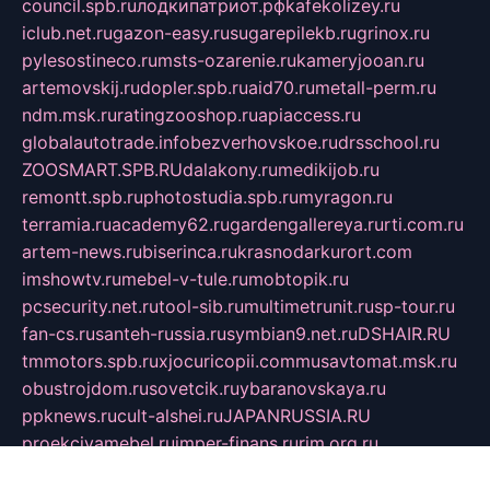
council.spb.ru
лодкипатриот.рф
kafekolizey.ru
iclub.net.ru
gazon-easy.ru
sugarepilekb.ru
grinox.ru
pylesostineco.ru
msts-ozarenie.ru
kameryjooan.ru
artemovskij.ru
dopler.spb.ru
aid70.ru
metall-perm.ru
ndm.msk.ru
ratingzooshop.ru
apiaccess.ru
globalautotrade.info
bezverhovskoe.ru
drsschool.ru
ZOOSMART.SPB.RU
dalakony.ru
medikijob.ru
remontt.spb.ru
photostudia.spb.ru
myragon.ru
terramia.ru
academy62.ru
gardengallereya.ru
rti.com.ru
artem-news.ru
biserinca.ru
krasnodarkurort.com
imshowtv.ru
mebel-v-tule.ru
mobtopik.ru
pcsecurity.net.ru
tool-sib.ru
multimetrunit.ru
sp-tour.ru
fan-cs.ru
santeh-russia.ru
symbian9.net.ru
DSHAIR.RU
tmmotors.spb.ru
xjocuricopii.com
musavtomat.msk.ru
obustrojdom.ru
sovetcik.ru
ybaranovskaya.ru
ppknews.ru
cult-alshei.ru
JAPANRUSSIA.RU
proekciyamebel.ru
imper-finans.ru
rim.org.ru
glamourai.ru
brassminus.ru
zabor-pro.ru
ftn.pp.ru