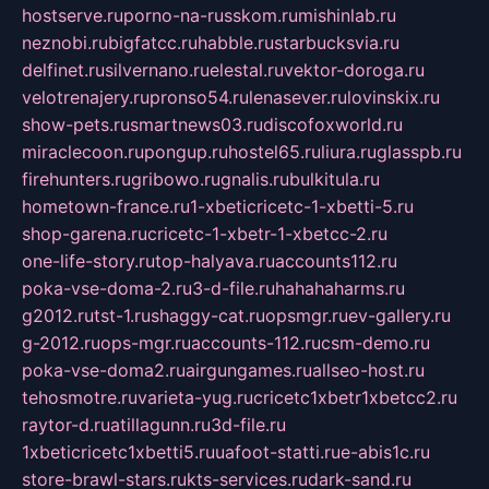
hostserve.ru
porno-na-russkom.ru
mishinlab.ru
neznobi.ru
bigfatcc.ru
habble.ru
starbucksvia.ru
delfinet.ru
silvernano.ru
elestal.ru
vektor-doroga.ru
velotrenajery.ru
pronso54.ru
lenasever.ru
lovinskix.ru
show-pets.ru
smartnews03.ru
discofoxworld.ru
miraclecoon.ru
pongup.ru
hostel65.ru
liura.ru
glasspb.ru
firehunters.ru
gribowo.ru
gnalis.ru
bulkitula.ru
hometown-france.ru
1-xbeticricetc-1-xbetti-5.ru
shop-garena.ru
cricetc-1-xbetr-1-xbetcc-2.ru
one-life-story.ru
top-halyava.ru
accounts112.ru
poka-vse-doma-2.ru
3-d-file.ru
hahahaharms.ru
g2012.ru
tst-1.ru
shaggy-cat.ru
opsmgr.ru
ev-gallery.ru
g-2012.ru
ops-mgr.ru
accounts-112.ru
csm-demo.ru
poka-vse-doma2.ru
airgungames.ru
allseo-host.ru
tehosmotre.ru
varieta-yug.ru
cricetc1xbetr1xbetcc2.ru
raytor-d.ru
atillagunn.ru
3d-file.ru
1xbeticricetc1xbetti5.ru
uafoot-statti.ru
e-abis1c.ru
store-brawl-stars.ru
kts-services.ru
dark-sand.ru