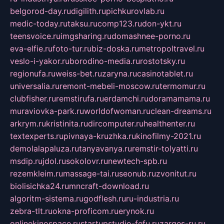
belgorod-day.ru
digilith.ru
pichkurovlab.ru
medic-today.ru
taksu.ru
comp123.ru
don-ykt.ru
teensvoice.ru
imgsharing.ru
domashnee-porno.ru
eva-elfie.ru
foto-tur.ru
biz-doska.ru
metropoltravel.ru
veslo-i-yakor.ru
borodino-media.ru
rostotsky.ru
regionufa.ru
weiss-bet.ru
zaryna.ru
casinotablet.ru
universalia.ru
remont-mebeli-moscow.ru
termomur.ru
clubfisher.ru
remstirufa.ru
erdamchi.ru
doramamama.ru
muraviovka-park.ru
worldofwoman.ru
clean-dreams.ru
arkrym.ru
kristinita.ru
dircomputer.ru
healthenter.ru
textexperts.ru
pivnaya-kruzhka.ru
kinofilmy-2021.ru
demolalapaluza.ru
tanyavanya.ru
remstir-tolyatti.ru
msdip.ru
jdol.ru
sokolovr.ru
newtech-spb.ru
rezemkleim.ru
massage-tai.ru
seonub.ru
zvonitut.ru
biolisichka24.ru
mncraft-download.ru
algoritm-sistema.ru
godflesh.ru
ru-industria.ru
zebra-tlt.ru
okna-proficom.ru
erynok.ru
onlinekinospace.ru
startupstudio-fefu.ru
zarges-ru.ru