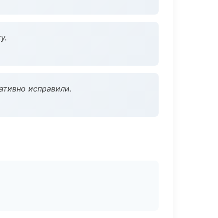
у.
ативно исправили.