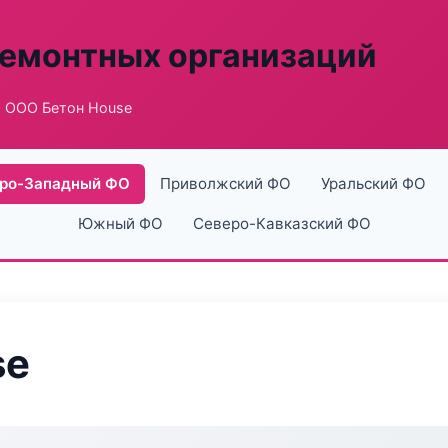
ремонтных организаций
 ООО Бетон House
ро-Западный ФО
Приволжский ФО
Уральский ФО
Южный ФО
Северо-Кавказский ФО
se