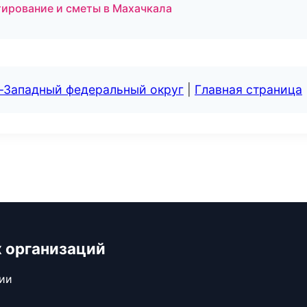
ирование и сметы в Махачкала
о-Западный федеральный округ
|
Главная страница
 организаций
сии