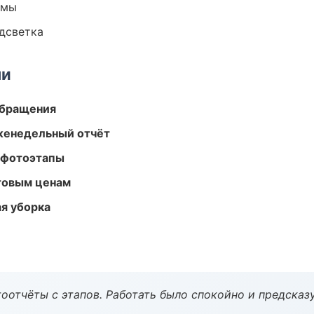
емы
одсветка
ми
обращения
женедельный отчёт
 фотоэтапы
птовым ценам
ая уборка
оотчёты с этапов. Работать было спокойно и предсказ