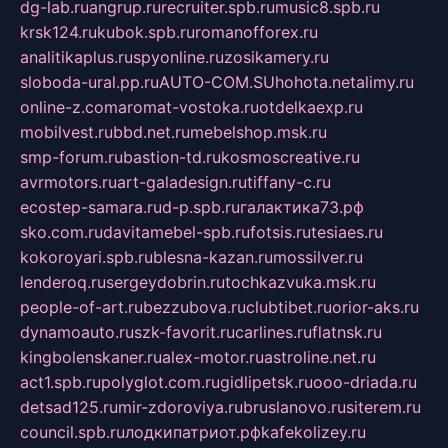
dg-lab.ru
angrup.ru
recruiter.spb.ru
music8.spb.ru
krsk124.ru
kubok.spb.ru
romanofforex.ru
analitikaplus.ru
spyonline.ru
zosikamery.ru
sloboda-ural.pp.ru
AUTO-COM.SU
hohota.net
alimy.ru
online-z.com
aromat-vostoka.ru
otdelkaexp.ru
mobilvest.ru
bbd.net.ru
mebelshop.msk.ru
smp-forum.ru
bastion-td.ru
kosmoscreative.ru
avrmotors.ru
art-galadesign.ru
tiffany-c.ru
ecostep-samara.ru
d-p.spb.ru
галактика73.рф
sko.com.ru
davitamebel-spb.ru
fotsis.ru
tesiaes.ru
kokoroyari.spb.ru
blesna-kazan.ru
mossilver.ru
lenderoq.ru
sergeydobrin.ru
tochkazvuka.msk.ru
people-of-art.ru
bezzubova.ru
clubtibet.ru
orior-aks.ru
dynamoauto.ru
szk-favorit.ru
carlines.ru
flatnsk.ru
kingbolenskaner.ru
alex-motor.ru
astroline.net.ru
act1.spb.ru
polyglot.com.ru
gidlipetsk.ru
ooo-driada.ru
detsad125.ru
mir-zdoroviya.ru
bruslanovo.ru
siterem.ru
council.spb.ru
лодкипатриот.рф
kafekolizey.ru