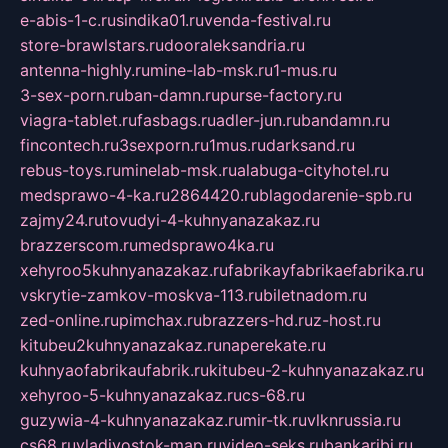
e-abis-1-c.ru
sindika01.ru
venda-festival.ru
store-brawlstars.ru
dooraleksandria.ru
antenna-highly.ru
mine-lab-msk.ru
1-mus.ru
3-sex-porn.ru
ban-damn.ru
purse-factory.ru
viagra-tablet.ru
fasbags.ru
adler-jun.ru
bandamn.ru
fincontech.ru
3sexporn.ru
1mus.ru
darksand.ru
rebus-toys.ru
minelab-msk.ru
alabuga-cityhotel.ru
medsprawo-4-ka.ru
2864420.ru
blagodarenie-spb.ru
zajmy24.ru
tovudyi-4-kuhnyanazakaz.ru
brazzerscom.ru
medsprawo4ka.ru
xehyroo5kuhnyanazakaz.ru
fabrikayfabrikaefabrika.ru
vskrytie-zamkov-moskva-113.ru
biletnadom.ru
zed-online.ru
pimchax.ru
brazzers-hd.ru
z-host.ru
kitubeu2kuhnyanazakaz.ru
naperekate.ru
kuhnyaofabrikaufabrik.ru
kitubeu-2-kuhnyanazakaz.ru
xehyroo-5-kuhnyanazakaz.ru
cs-68.ru
guzywia-4-kuhnyanazakaz.ru
mir-tk.ru
vlknrussia.ru
cs68.ru
vladivostok-map.ru
video-seks.ru
bankaribi.ru