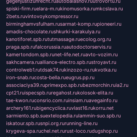
gegenjustizunrecht.ru
autobalashov.ru
utrovortu.ru
spiski-firm.ru
elara-m.ru
kinomusorka.ru
mkcslava.ru
2bets.ru
vintovoykompressor.ru
birminghamvsfulham.ru
sarmat-komp.ru
pioneeri.ru
amadis-chocolate.ru
shkurki-karakulya.ru
kanotiforet.spb.ru
tutmassage.ru
ecolog.org.ru
praga.spb.ru
falcorussia.ru
autodoctorservis.ru
kamertondom.spb.ru
net-life.net.ru
avto-vozim.ru
sakhcamera.ru
alliance-electro.spb.ru
stroyavt.ru
controlweb1.ru
tdsak74.ru
kinzozo-ru.ru
kvotka.ru
iron-snab.ru
costa-bella.ru
eugrus.pp.ru
associaciya39.ru
primexpo.spb.ru
bezmorchin.ru
ia2.ru
cpt21.ru
ispecspb.ru
regahost.ru
kolosok-elita.ru
tae-kwon.ru
consrio.com.ru
insiam.ru
avegainfo.ru
archery161.ru
bigencyclica.ru
vlast16.ru
korru.net
sarmiento.spb.su
extelopedia.ru
lammin-suo.spb.ru
iskatour.spb.ru
snpi.org.ru
running-line.ru
krygeva-spa.ru
chel.net.ru
rust-loco.ru
dugshop.ru