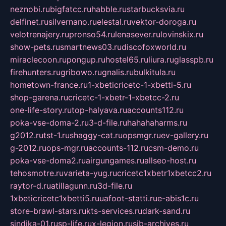
neznobi.ru
bigfatcc.ru
habble.ru
starbucksvia.ru
delfinet.ru
silvernano.ru
elestal.ru
vektor-doroga.ru
velotrenajery.ru
pronso54.ru
lenasever.ru
lovinskix.ru
show-pets.ru
smartnews03.ru
discofoxworld.ru
miraclecoon.ru
pongup.ru
hostel65.ru
liura.ru
glasspb.ru
firehunters.ru
gribowo.ru
gnalis.ru
bulkitula.ru
hometown-france.ru
1-xbeticricetc-1-xbetti-5.ru
shop-garena.ru
cricetc-1-xbetr-1-xbetcc-2.ru
one-life-story.ru
top-halyava.ru
accounts112.ru
poka-vse-doma-2.ru
3-d-file.ru
hahahaharms.ru
g2012.ru
tst-1.ru
shaggy-cat.ru
opsmgr.ru
ev-gallery.ru
g-2012.ru
ops-mgr.ru
accounts-112.ru
csm-demo.ru
poka-vse-doma2.ru
airgungames.ru
allseo-host.ru
tehosmotre.ru
varieta-yug.ru
cricetc1xbetr1xbetcc2.ru
raytor-d.ru
atillagunn.ru
3d-file.ru
1xbeticricetc1xbetti5.ru
uafoot-statti.ru
e-abis1c.ru
store-brawl-stars.ru
kts-services.ru
dark-sand.ru
sindika-01.ru
sp-life.ru
x-legion.ru
sib-archives.ru