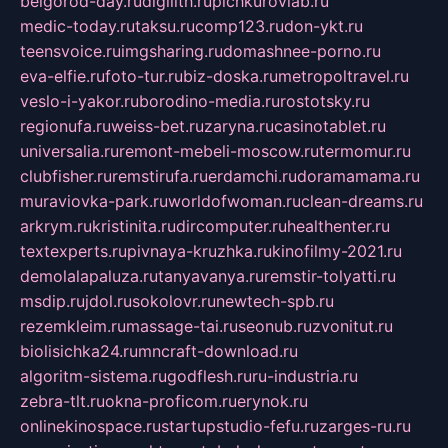
belgorod-day.ru
digilith.ru
pichkurovlab.ru
medic-today.ru
taksu.ru
comp123.ru
don-ykt.ru
teensvoice.ru
imgsharing.ru
domashnee-porno.ru
eva-elfie.ru
foto-tur.ru
biz-doska.ru
metropoltravel.ru
veslo-i-yakor.ru
borodino-media.ru
rostotsky.ru
regionufa.ru
weiss-bet.ru
zaryna.ru
casinotablet.ru
universalia.ru
remont-mebeli-moscow.ru
termomur.ru
clubfisher.ru
remstirufa.ru
erdamchi.ru
doramamama.ru
muraviovka-park.ru
worldofwoman.ru
clean-dreams.ru
arkrym.ru
kristinita.ru
dircomputer.ru
healthenter.ru
textexperts.ru
pivnaya-kruzhka.ru
kinofilmy-2021.ru
demolalapaluza.ru
tanyavanya.ru
remstir-tolyatti.ru
msdip.ru
jdol.ru
sokolovr.ru
newtech-spb.ru
rezemkleim.ru
massage-tai.ru
seonub.ru
zvonitut.ru
biolisichka24.ru
mncraft-download.ru
algoritm-sistema.ru
godflesh.ru
ru-industria.ru
zebra-tlt.ru
okna-proficom.ru
erynok.ru
onlinekinospace.ru
startupstudio-fefu.ru
zarges-ru.ru