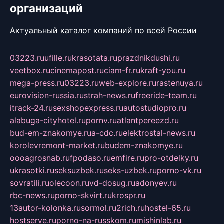
организаций
Актуальный каталог компаний по всей России
03223.ru
ufille.ru
krasotata.ru
prazdnikdushi.ru
veetbox.ru
cinemapost.ru
ciam-fr.ru
kraft-you.ru
mega-press.ru
03223.ru
web-explore.ru
rastenuya.ru
eurovision-russia.ru
strah-news.ru
freeride-team.ru
itrack-24.ru
sexshopexpress.ru
autostudiopro.ru
alabuga-cityhotel.ru
pornv.ru
atlantpereezd.ru
bud-em-znakomye.ru
a-cdc.ru
elektrostal-news.ru
korolevremont-market.ru
budem-znakomye.ru
oooagrosnab.ru
fpodaso.ru
emfire.ru
pro-otdelky.ru
ukrasotki.ru
seksuzbek.ru
seks-uzbek.ru
porno-vk.ru
sovratili.ru
olecoon.ru
vd-dosug.ru
adonyev.ru
rbc-news.ru
porno-skvirt.ru
krospr.ru
13autor-kolonka.ru
sormol.ru
2rich.ru
hostel-65.ru
hostserve.ru
porno-na-russkom.ru
mishinlab.ru