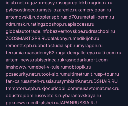
iclub.net.ru
gazon-easy.ru
sugarepilekb.ru
grinox.ru
pylesostineco.ru
msts-ozarenie.ru
kameryjooan.ru
artemovskij.ru
dopler.spb.ru
aid70.ru
metall-perm.ru
ndm.msk.ru
ratingzooshop.ru
apiaccess.ru
globalautotrade.info
bezverhovskoe.ru
drsschool.ru
ZOOSMART.SPB.RU
dalakony.ru
medikijob.ru
remontt.spb.ru
photostudia.spb.ru
myragon.ru
terramia.ru
academy62.ru
gardengallereya.ru
rti.com.ru
artem-news.ru
biserinca.ru
krasnodarkurort.com
imshowtv.ru
mebel-v-tule.ru
mobtopik.ru
pcsecurity.net.ru
tool-sib.ru
multimetrunit.ru
sp-tour.ru
fan-cs.ru
santeh-russia.ru
symbian9.net.ru
DSHAIR.RU
tmmotors.spb.ru
xjocuricopii.com
musavtomat.msk.ru
obustrojdom.ru
sovetcik.ru
ybaranovskaya.ru
ppknews.ru
cult-alshei.ru
JAPANRUSSIA.RU
proekciyamebel.ru
imper-finans.ru
rim.org.ru
glamourai.ru
brassminus.ru
zabor-pro.ru
ftn.pp.ru
dorogoe58.ru
laimengpacker.ru
kuzova-zapchasti.ru