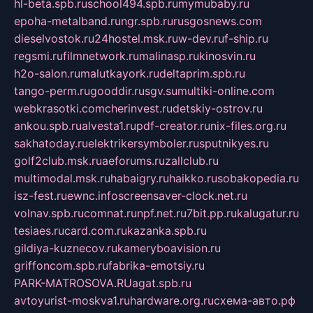
hl-beta.spb.ru
school494.spb.ru
mymubaby.ru
epoha-metalband.ru
ngr.spb.ru
rusgosnews.com
dieselvostok.ru
24hostel.msk.ru
w-dev.ru
f-ship.ru
regsmi.ru
filmnetwork.ru
malinasp.ru
kinosvin.ru
h2o-salon.ru
malutkayork.ru
deltaprim.spb.ru
tango-perm.ru
gooddir.ru
sgv.su
multiki-online.com
webkrasotki.com
cherinvest.ru
detskiy-ostrov.ru
ankou.spb.ru
alvesta1.ru
pdf-creator.ru
nix-files.org.ru
sakhatoday.ru
elektrikersymboler.ru
sputnikyes.ru
golf2club.msk.ru
aeforums.ru
zallclub.ru
multimodal.msk.ru
habaigry.ru
haikko.ru
sobakopedia.ru
isz-fest.ru
ewnc.info
screensaver-clock.net.ru
volnav.spb.ru
comnat.ru
npf.net.ru
7bit.pp.ru
kalugatur.ru
tesiaes.ru
card.com.ru
kazanka.spb.ru
gildiya-kuznecov.ru
kameryboavision.ru
griffoncom.spb.ru
fabrika-emotsiy.ru
PARK-MATROSOVA.RU
agat.spb.ru
avtoyurist-moskva1.ru
hardware.org.ru
схема-авто.рф