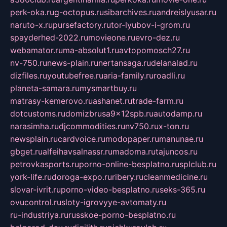
perk-oka.ru
g-octopus.ru
sibarchives.ru
andreislyusar.ru
naruto-x.ru
pursefactory.ru
tor-lyubov-i-grom.ru
spayderhed-2022.ru
movieone.ru
evro-dez.ru
webamator.ru
ma-absolut1.ru
avtopomosch27.ru
nv-750.ru
news-plain.ru
nertansaga.ru
delanalad.ru
dizfiles.ru
youtubefree.ru
aria-family.ru
roadli.ru
planeta-samara.ru
mysmartbuy.ru
matrasy-kemerovo.ru
ashanet.ru
trade-farm.ru
dotcustoms.ru
domizbrusa9x12spb.ru
autodamp.ru
narasimha.ru
djcommodities.ru
nv750.ru
x-ton.ru
newsplain.ru
cardvoice.ru
modopaper.ru
manunae.ru
gbget.ru
alfeihavsalnassr.ru
madoma.ru
tajuncos.ru
petrovkasports.ru
porno-online-besplatno.ru
splclub.ru
york-life.ru
doroga-expo.ru
ribery.ru
cleanmedicine.ru
slovar-ivrit.ru
porno-video-besplatno.ru
seks-365.ru
ovucontrol.ru
sloty-igrovyye-avtomaty.ru
ru-industriya.ru
russkoe-porno-besplatno.ru