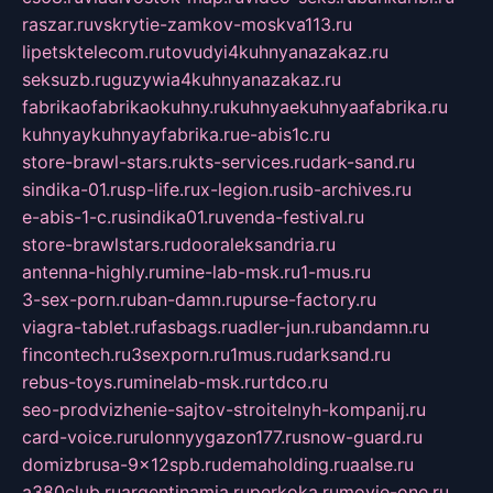
raszar.ru
vskrytie-zamkov-moskva113.ru
lipetsktelecom.ru
tovudyi4kuhnyanazakaz.ru
seksuzb.ru
guzywia4kuhnyanazakaz.ru
fabrikaofabrikaokuhny.ru
kuhnyaekuhnyaafabrika.ru
kuhnyaykuhnyayfabrika.ru
e-abis1c.ru
store-brawl-stars.ru
kts-services.ru
dark-sand.ru
sindika-01.ru
sp-life.ru
x-legion.ru
sib-archives.ru
e-abis-1-c.ru
sindika01.ru
venda-festival.ru
store-brawlstars.ru
dooraleksandria.ru
antenna-highly.ru
mine-lab-msk.ru
1-mus.ru
3-sex-porn.ru
ban-damn.ru
purse-factory.ru
viagra-tablet.ru
fasbags.ru
adler-jun.ru
bandamn.ru
fincontech.ru
3sexporn.ru
1mus.ru
darksand.ru
rebus-toys.ru
minelab-msk.ru
rtdco.ru
seo-prodvizhenie-sajtov-stroitelnyh-kompanij.ru
card-voice.ru
rulonnyygazon177.ru
snow-guard.ru
domizbrusa-9x12spb.ru
demaholding.ru
aalse.ru
a380club.ru
argentinamia.ru
perkoka.ru
movie-one.ru