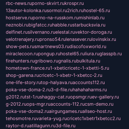
rbc-news.ru
porno-skvirt.ru
krospr.ru
13autor-kolonka.ru
sormol.ru
2rich.ru
hostel-65.ru
hostserve.ru
porno-na-russkom.ru
mishinlab.ru
neznobi.ru
bigfatcc.ru
habble.ru
starbucksvia.ru
delfinet.ru
silvernano.ru
elestal.ru
vektor-doroga.ru
velotrenajery.ru
pronso54.ru
lenasever.ru
lovinskix.ru
show-pets.ru
smartnews03.ru
discofoxworld.ru
miraclecoon.ru
pongup.ru
hostel65.ru
liura.ru
glasspb.ru
firehunters.ru
gribowo.ru
gnalis.ru
bulkitula.ru
hometown-france.ru
1-xbeticricetc-1-xbetti-5.ru
shop-garena.ru
cricetc-1-xbetr-1-xbetcc-2.ru
one-life-story.ru
top-halyava.ru
accounts112.ru
poka-vse-doma-2.ru
3-d-file.ru
hahahaharms.ru
g2012.ru
tst-1.ru
shaggy-cat.ru
opsmgr.ru
ev-gallery.ru
g-2012.ru
ops-mgr.ru
accounts-112.ru
csm-demo.ru
poka-vse-doma2.ru
airgungames.ru
allseo-host.ru
tehosmotre.ru
varieta-yug.ru
cricetc1xbetr1xbetcc2.ru
raytor-d.ru
atillagunn.ru
3d-file.ru