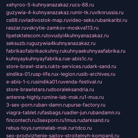
xehyroo-5-kuhnyanazakaz.ru
cs-68.ru
guzywia-4-kuhnyanazakaz.ru
mir-tk.ru
vlknrussia.ru
cs68.ru
vladivostok-map.ru
video-seks.ru
bankaribi.ru
raszar.ru
vskrytie-zamkov-moskva113.ru
lipetsktelecom.ru
tovudyi4kuhnyanazakaz.ru
seksuzb.ru
guzywia4kuhnyanazakaz.ru
fabrikaofabrikaokuhny.ru
kuhnyaekuhnyaafabrika.ru
kuhnyaykuhnyayfabrika.ru
e-abis1c.ru
store-brawl-stars.ru
kts-services.ru
dark-sand.ru
sindika-01.ru
sp-life.ru
x-legion.ru
sib-archives.ru
e-abis-1-c.ru
sindika01.ru
venda-festival.ru
store-brawlstars.ru
dooraleksandria.ru
antenna-highly.ru
mine-lab-msk.ru
1-mus.ru
3-sex-porn.ru
ban-damn.ru
purse-factory.ru
viagra-tablet.ru
fasbags.ru
adler-jun.ru
bandamn.ru
fincontech.ru
3sexporn.ru
1mus.ru
darksand.ru
rebus-toys.ru
minelab-msk.ru
rtdco.ru
seo-prodvizhenie-sajtov-stroitelnyh-kompanij.ru