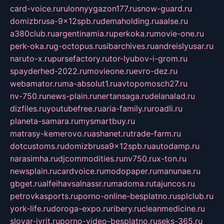
card-voice.ru
rulonnyygazon177.ru
snow-guard.ru
domizbrusa-9x12spb.ru
demaholding.ru
aalse.ru
a380club.ru
argentinamia.ru
perkoka.ru
movie-one.ru
perk-oka.ru
g-octopus.ru
sibarchives.ru
andreislyusar.ru
naruto-x.ru
pursefactory.ru
tor-lyubov-i-grom.ru
spayderhed-2022.ru
movieone.ru
evro-dez.ru
webamator.ru
ma-absolut1.ru
avtopomosch27.ru
nv-750.ru
news-plain.ru
nertansaga.ru
delanalad.ru
dizfiles.ru
youtubefree.ru
aria-family.ru
roadli.ru
planeta-samara.ru
mysmartbuy.ru
matrasy-kemerovo.ru
ashanet.ru
trade-farm.ru
dotcustoms.ru
domizbrusa9x12spb.ru
autodamp.ru
narasimha.ru
djcommodities.ru
nv750.ru
x-ton.ru
newsplain.ru
cardvoice.ru
modopaper.ru
manunae.ru
gbget.ru
alfeihavsalnassr.ru
madoma.ru
tajuncos.ru
petrovkasports.ru
porno-online-besplatno.ru
splclub.ru
york-life.ru
doroga-expo.ru
ribery.ru
cleanmedicine.ru
slovar-ivrit.ru
porno-video-besplatno.ru
seks-365.ru