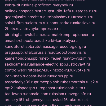
zebra-tlt.ru
okna-proficom.ru
erynok.ru
onlinekinospace.ru
startupstudio-fefu.ru
zarges-ru.ru
gegenjustizunrecht.ru
autobalashov.ru
utrovortu.ru
spiski-firm.ru
elara-m.ru
kinomusorka.ru
mkcslava.ru
2bets.ru
vintovoykompressor.ru
birminghamvsfulham.ru
sarmat-komp.ru
pioneeri.ru
amadis-chocolate.ru
shkurki-karakulya.ru
kanotiforet.spb.ru
tutmassage.ru
ecolog.org.ru
praga.spb.ru
falcorussia.ru
autodoctorservis.ru
kamertondom.spb.ru
net-life.net.ru
avto-vozim.ru
sakhcamera.ru
alliance-electro.spb.ru
stroyavt.ru
controlweb1.ru
tdsak74.ru
kinzozo-ru.ru
kvotka.ru
iron-snab.ru
costa-bella.ru
eugrus.pp.ru
associaciya39.ru
primexpo.spb.ru
bezmorchin.ru
ia2.ru
cpt21.ru
ispecspb.ru
regahost.ru
kolosok-elita.ru
tae-kwon.ru
consrio.com.ru
insiam.ru
avegainfo.ru
archery161.ru
bigencyclica.ru
vlast16.ru
korru.net
sarmiento.spb.su
extelopedia.ru
lammin-suo.spb.ru