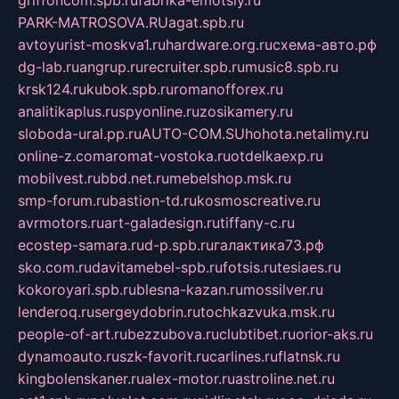
griffoncom.spb.ru
fabrika-emotsiy.ru
PARK-MATROSOVA.RU
agat.spb.ru
avtoyurist-moskva1.ru
hardware.org.ru
схема-авто.рф
dg-lab.ru
angrup.ru
recruiter.spb.ru
music8.spb.ru
krsk124.ru
kubok.spb.ru
romanofforex.ru
analitikaplus.ru
spyonline.ru
zosikamery.ru
sloboda-ural.pp.ru
AUTO-COM.SU
hohota.net
alimy.ru
online-z.com
aromat-vostoka.ru
otdelkaexp.ru
mobilvest.ru
bbd.net.ru
mebelshop.msk.ru
smp-forum.ru
bastion-td.ru
kosmoscreative.ru
avrmotors.ru
art-galadesign.ru
tiffany-c.ru
ecostep-samara.ru
d-p.spb.ru
галактика73.рф
sko.com.ru
davitamebel-spb.ru
fotsis.ru
tesiaes.ru
kokoroyari.spb.ru
blesna-kazan.ru
mossilver.ru
lenderoq.ru
sergeydobrin.ru
tochkazvuka.msk.ru
people-of-art.ru
bezzubova.ru
clubtibet.ru
orior-aks.ru
dynamoauto.ru
szk-favorit.ru
carlines.ru
flatnsk.ru
kingbolenskaner.ru
alex-motor.ru
astroline.net.ru