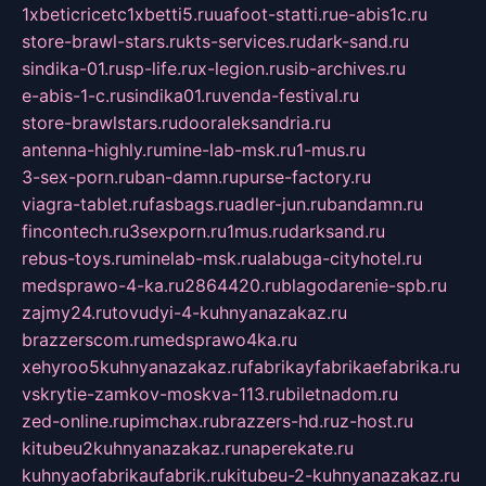
1xbeticricetc1xbetti5.ru
uafoot-statti.ru
e-abis1c.ru
store-brawl-stars.ru
kts-services.ru
dark-sand.ru
sindika-01.ru
sp-life.ru
x-legion.ru
sib-archives.ru
e-abis-1-c.ru
sindika01.ru
venda-festival.ru
store-brawlstars.ru
dooraleksandria.ru
antenna-highly.ru
mine-lab-msk.ru
1-mus.ru
3-sex-porn.ru
ban-damn.ru
purse-factory.ru
viagra-tablet.ru
fasbags.ru
adler-jun.ru
bandamn.ru
fincontech.ru
3sexporn.ru
1mus.ru
darksand.ru
rebus-toys.ru
minelab-msk.ru
alabuga-cityhotel.ru
medsprawo-4-ka.ru
2864420.ru
blagodarenie-spb.ru
zajmy24.ru
tovudyi-4-kuhnyanazakaz.ru
brazzerscom.ru
medsprawo4ka.ru
xehyroo5kuhnyanazakaz.ru
fabrikayfabrikaefabrika.ru
vskrytie-zamkov-moskva-113.ru
biletnadom.ru
zed-online.ru
pimchax.ru
brazzers-hd.ru
z-host.ru
kitubeu2kuhnyanazakaz.ru
naperekate.ru
kuhnyaofabrikaufabrik.ru
kitubeu-2-kuhnyanazakaz.ru