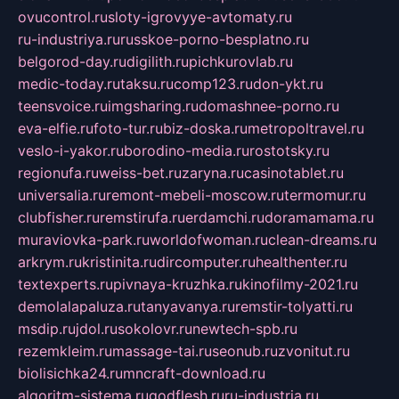
ovucontrol.ru
sloty-igrovyye-avtomaty.ru
ru-industriya.ru
russkoe-porno-besplatno.ru
belgorod-day.ru
digilith.ru
pichkurovlab.ru
medic-today.ru
taksu.ru
comp123.ru
don-ykt.ru
teensvoice.ru
imgsharing.ru
domashnee-porno.ru
eva-elfie.ru
foto-tur.ru
biz-doska.ru
metropoltravel.ru
veslo-i-yakor.ru
borodino-media.ru
rostotsky.ru
regionufa.ru
weiss-bet.ru
zaryna.ru
casinotablet.ru
universalia.ru
remont-mebeli-moscow.ru
termomur.ru
clubfisher.ru
remstirufa.ru
erdamchi.ru
doramamama.ru
muraviovka-park.ru
worldofwoman.ru
clean-dreams.ru
arkrym.ru
kristinita.ru
dircomputer.ru
healthenter.ru
textexperts.ru
pivnaya-kruzhka.ru
kinofilmy-2021.ru
demolalapaluza.ru
tanyavanya.ru
remstir-tolyatti.ru
msdip.ru
jdol.ru
sokolovr.ru
newtech-spb.ru
rezemkleim.ru
massage-tai.ru
seonub.ru
zvonitut.ru
biolisichka24.ru
mncraft-download.ru
algoritm-sistema.ru
godflesh.ru
ru-industria.ru