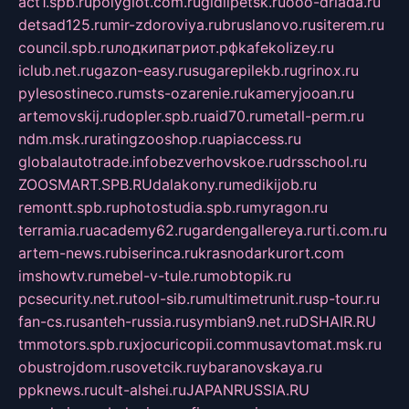
act1.spb.ru
polyglot.com.ru
gidlipetsk.ru
ooo-driada.ru
detsad125.ru
mir-zdoroviya.ru
bruslanovo.ru
siterem.ru
council.spb.ru
лодкипатриот.рф
kafekolizey.ru
iclub.net.ru
gazon-easy.ru
sugarepilekb.ru
grinox.ru
pylesostineco.ru
msts-ozarenie.ru
kameryjooan.ru
artemovskij.ru
dopler.spb.ru
aid70.ru
metall-perm.ru
ndm.msk.ru
ratingzooshop.ru
apiaccess.ru
globalautotrade.info
bezverhovskoe.ru
drsschool.ru
ZOOSMART.SPB.RU
dalakony.ru
medikijob.ru
remontt.spb.ru
photostudia.spb.ru
myragon.ru
terramia.ru
academy62.ru
gardengallereya.ru
rti.com.ru
artem-news.ru
biserinca.ru
krasnodarkurort.com
imshowtv.ru
mebel-v-tule.ru
mobtopik.ru
pcsecurity.net.ru
tool-sib.ru
multimetrunit.ru
sp-tour.ru
fan-cs.ru
santeh-russia.ru
symbian9.net.ru
DSHAIR.RU
tmmotors.spb.ru
xjocuricopii.com
musavtomat.msk.ru
obustrojdom.ru
sovetcik.ru
ybaranovskaya.ru
ppknews.ru
cult-alshei.ru
JAPANRUSSIA.RU