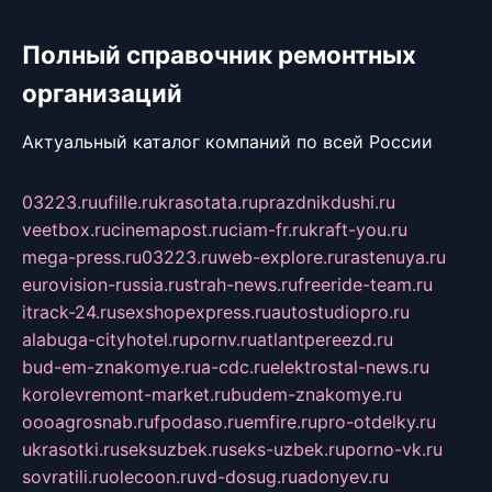
Полный справочник ремонтных
организаций
Актуальный каталог компаний по всей России
03223.ru
ufille.ru
krasotata.ru
prazdnikdushi.ru
veetbox.ru
cinemapost.ru
ciam-fr.ru
kraft-you.ru
mega-press.ru
03223.ru
web-explore.ru
rastenuya.ru
eurovision-russia.ru
strah-news.ru
freeride-team.ru
itrack-24.ru
sexshopexpress.ru
autostudiopro.ru
alabuga-cityhotel.ru
pornv.ru
atlantpereezd.ru
bud-em-znakomye.ru
a-cdc.ru
elektrostal-news.ru
korolevremont-market.ru
budem-znakomye.ru
oooagrosnab.ru
fpodaso.ru
emfire.ru
pro-otdelky.ru
ukrasotki.ru
seksuzbek.ru
seks-uzbek.ru
porno-vk.ru
sovratili.ru
olecoon.ru
vd-dosug.ru
adonyev.ru