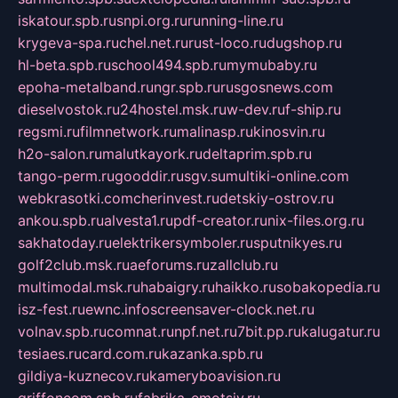
iskatour.spb.ru
snpi.org.ru
running-line.ru
krygeva-spa.ru
chel.net.ru
rust-loco.ru
dugshop.ru
hl-beta.spb.ru
school494.spb.ru
mymubaby.ru
epoha-metalband.ru
ngr.spb.ru
rusgosnews.com
dieselvostok.ru
24hostel.msk.ru
w-dev.ru
f-ship.ru
regsmi.ru
filmnetwork.ru
malinasp.ru
kinosvin.ru
h2o-salon.ru
malutkayork.ru
deltaprim.spb.ru
tango-perm.ru
gooddir.ru
sgv.su
multiki-online.com
webkrasotki.com
cherinvest.ru
detskiy-ostrov.ru
ankou.spb.ru
alvesta1.ru
pdf-creator.ru
nix-files.org.ru
sakhatoday.ru
elektrikersymboler.ru
sputnikyes.ru
golf2club.msk.ru
aeforums.ru
zallclub.ru
multimodal.msk.ru
habaigry.ru
haikko.ru
sobakopedia.ru
isz-fest.ru
ewnc.info
screensaver-clock.net.ru
volnav.spb.ru
comnat.ru
npf.net.ru
7bit.pp.ru
kalugatur.ru
tesiaes.ru
card.com.ru
kazanka.spb.ru
gildiya-kuznecov.ru
kameryboavision.ru