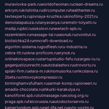
muraviovka-park.ru
worldofwoman.ru
clean-dreams.ru
arkrym.ru
kristinita.ru
dircomputer.ru
healthenter.ru
textexperts.ru
pivnaya-kruzhka.ru
kinofilmy-2021.ru
demolalapaluza.ru
tanyavanya.ru
remstir-tolyatti.ru
msdip.ru
jdol.ru
sokolovr.ru
newtech-spb.ru
rezemkleim.ru
massage-tai.ru
seonub.ru
zvonitut.ru
biolisichka24.ru
mncraft-download.ru
algoritm-sistema.ru
godflesh.ru
ru-industria.ru
zebra-tlt.ru
okna-proficom.ru
erynok.ru
onlinekinospace.ru
startupstudio-fefu.ru
zarges-ru.ru
gegenjustizunrecht.ru
autobalashov.ru
utrovortu.ru
spiski-firm.ru
elara-m.ru
kinomusorka.ru
mkcslava.ru
2bets.ru
vintovoykompressor.ru
birminghamvsfulham.ru
sarmat-komp.ru
pioneeri.ru
amadis-chocolate.ru
shkurki-karakulya.ru
kanotiforet.spb.ru
tutmassage.ru
ecolog.org.ru
praga.spb.ru
falcorussia.ru
autodoctorservis.ru
kamertondom.spb.ru
net-life.net.ru
avto-vozim.ru