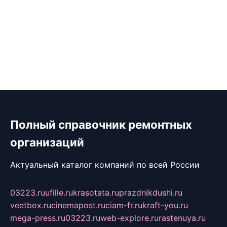
Полный справочник ремонтных
организаций
Актуальный каталог компаний по всей России
03223.ru
ufille.ru
krasotata.ru
prazdnikdushi.ru
veetbox.ru
cinemapost.ru
ciam-fr.ru
kraft-you.ru
mega-press.ru
03223.ru
web-explore.ru
rastenuya.ru