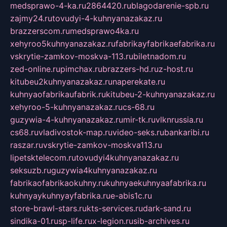
medsprawo-4-ka.ru
2864420.ru
blagodarenie-spb.ru
zajmy24.ru
tovudyi-4-kuhnyanazakaz.ru
brazzerscom.ru
medsprawo4ka.ru
xehyroo5kuhnyanazakaz.ru
fabrikayfabrikaefabrika.ru
vskrytie-zamkov-moskva-113.ru
biletnadom.ru
zed-online.ru
pimchax.ru
brazzers-hd.ru
z-host.ru
kitubeu2kuhnyanazakaz.ru
naperekate.ru
kuhnyaofabrikaufabrik.ru
kitubeu-2-kuhnyanazakaz.ru
xehyroo-5-kuhnyanazakaz.ru
cs-68.ru
guzywia-4-kuhnyanazakaz.ru
mir-tk.ru
vlknrussia.ru
cs68.ru
vladivostok-map.ru
video-seks.ru
bankaribi.ru
raszar.ru
vskrytie-zamkov-moskva113.ru
lipetsktelecom.ru
tovudyi4kuhnyanazakaz.ru
seksuzb.ru
guzywia4kuhnyanazakaz.ru
fabrikaofabrikaokuhny.ru
kuhnyaekuhnyaafabrika.ru
kuhnyaykuhnyayfabrika.ru
e-abis1c.ru
store-brawl-stars.ru
kts-services.ru
dark-sand.ru
sindika-01.ru
sp-life.ru
x-legion.ru
sib-archives.ru