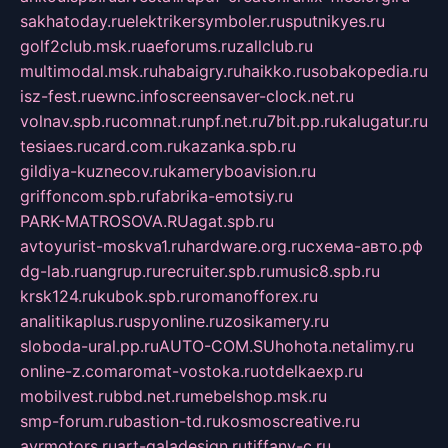
sakhatoday.ru
elektrikersymboler.ru
sputnikyes.ru
golf2club.msk.ru
aeforums.ru
zallclub.ru
multimodal.msk.ru
habaigry.ru
haikko.ru
sobakopedia.ru
isz-fest.ru
ewnc.info
screensaver-clock.net.ru
volnav.spb.ru
comnat.ru
npf.net.ru
7bit.pp.ru
kalugatur.ru
tesiaes.ru
card.com.ru
kazanka.spb.ru
gildiya-kuznecov.ru
kameryboavision.ru
griffoncom.spb.ru
fabrika-emotsiy.ru
PARK-MATROSOVA.RU
agat.spb.ru
avtoyurist-moskva1.ru
hardware.org.ru
схема-авто.рф
dg-lab.ru
angrup.ru
recruiter.spb.ru
music8.spb.ru
krsk124.ru
kubok.spb.ru
romanofforex.ru
analitikaplus.ru
spyonline.ru
zosikamery.ru
sloboda-ural.pp.ru
AUTO-COM.SU
hohota.net
alimy.ru
online-z.com
aromat-vostoka.ru
otdelkaexp.ru
mobilvest.ru
bbd.net.ru
mebelshop.msk.ru
smp-forum.ru
bastion-td.ru
kosmoscreative.ru
avrmotors.ru
art-galadesign.ru
tiffany-c.ru