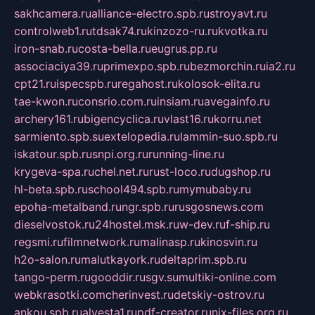
sakhcamera.ru
alliance-electro.spb.ru
stroyavt.ru
controlweb1.ru
tdsak74.ru
kinzozo-ru.ru
kvotka.ru
iron-snab.ru
costa-bella.ru
eugrus.pp.ru
associaciya39.ru
primexpo.spb.ru
bezmorchin.ru
ia2.ru
cpt21.ru
ispecspb.ru
regahost.ru
kolosok-elita.ru
tae-kwon.ru
consrio.com.ru
insiam.ru
avegainfo.ru
archery161.ru
bigencyclica.ru
vlast16.ru
korru.net
sarmiento.spb.su
extelopedia.ru
lammin-suo.spb.ru
iskatour.spb.ru
snpi.org.ru
running-line.ru
krygeva-spa.ru
chel.net.ru
rust-loco.ru
dugshop.ru
hl-beta.spb.ru
school494.spb.ru
mymubaby.ru
epoha-metalband.ru
ngr.spb.ru
rusgosnews.com
dieselvostok.ru
24hostel.msk.ru
w-dev.ru
f-ship.ru
regsmi.ru
filmnetwork.ru
malinasp.ru
kinosvin.ru
h2o-salon.ru
malutkayork.ru
deltaprim.spb.ru
tango-perm.ru
gooddir.ru
sgv.su
multiki-online.com
webkrasotki.com
cherinvest.ru
detskiy-ostrov.ru
ankou.spb.ru
alvesta1.ru
pdf-creator.ru
nix-files.org.ru