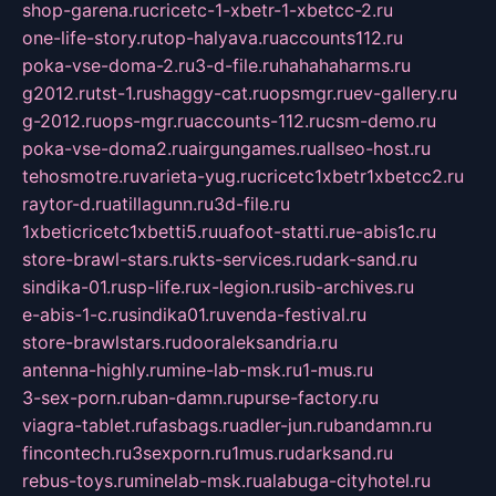
shop-garena.ru
cricetc-1-xbetr-1-xbetcc-2.ru
one-life-story.ru
top-halyava.ru
accounts112.ru
poka-vse-doma-2.ru
3-d-file.ru
hahahaharms.ru
g2012.ru
tst-1.ru
shaggy-cat.ru
opsmgr.ru
ev-gallery.ru
g-2012.ru
ops-mgr.ru
accounts-112.ru
csm-demo.ru
poka-vse-doma2.ru
airgungames.ru
allseo-host.ru
tehosmotre.ru
varieta-yug.ru
cricetc1xbetr1xbetcc2.ru
raytor-d.ru
atillagunn.ru
3d-file.ru
1xbeticricetc1xbetti5.ru
uafoot-statti.ru
e-abis1c.ru
store-brawl-stars.ru
kts-services.ru
dark-sand.ru
sindika-01.ru
sp-life.ru
x-legion.ru
sib-archives.ru
e-abis-1-c.ru
sindika01.ru
venda-festival.ru
store-brawlstars.ru
dooraleksandria.ru
antenna-highly.ru
mine-lab-msk.ru
1-mus.ru
3-sex-porn.ru
ban-damn.ru
purse-factory.ru
viagra-tablet.ru
fasbags.ru
adler-jun.ru
bandamn.ru
fincontech.ru
3sexporn.ru
1mus.ru
darksand.ru
rebus-toys.ru
minelab-msk.ru
alabuga-cityhotel.ru