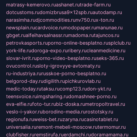
matrasy-kemerovo.ru
ashanet.ru
trade-farm.ru
dotcustoms.ru
domizbrusa9x12spb.ru
autodamp.ru
narasimha.ru
djcommodities.ru
nv750.ru
x-ton.ru
newsplain.ru
cardvoice.ru
modopaper.ru
manunae.ru
gbget.ru
alfeihavsalnassr.ru
madoma.ru
tajuncos.ru
petrovkasports.ru
porno-online-besplatno.ru
splclub.ru
york-life.ru
doroga-expo.ru
ribery.ru
cleanmedicine.ru
slovar-ivrit.ru
porno-video-besplatno.ru
seks-365.ru
ovucontrol.ru
sloty-igrovyye-avtomaty.ru
ru-industriya.ru
russkoe-porno-besplatno.ru
belgorod-day.ru
digilith.ru
pichkurovlab.ru
medic-today.ru
taksu.ru
comp123.ru
don-ykt.ru
teensvoice.ru
imgsharing.ru
domashnee-porno.ru
eva-elfie.ru
foto-tur.ru
biz-doska.ru
metropoltravel.ru
veslo-i-yakor.ru
borodino-media.ru
rostotsky.ru
regionufa.ru
weiss-bet.ru
zaryna.ru
casinotablet.ru
universalia.ru
remont-mebeli-moscow.ru
termomur.ru
clubfisher.ru
remstirufa.ru
erdamchi.ru
doramamama.ru