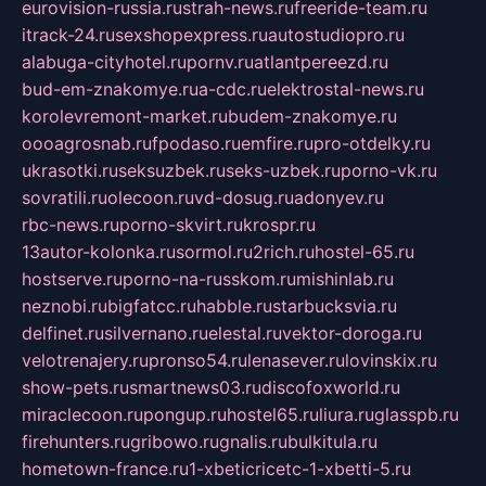
eurovision-russia.ru
strah-news.ru
freeride-team.ru
itrack-24.ru
sexshopexpress.ru
autostudiopro.ru
alabuga-cityhotel.ru
pornv.ru
atlantpereezd.ru
bud-em-znakomye.ru
a-cdc.ru
elektrostal-news.ru
korolevremont-market.ru
budem-znakomye.ru
oooagrosnab.ru
fpodaso.ru
emfire.ru
pro-otdelky.ru
ukrasotki.ru
seksuzbek.ru
seks-uzbek.ru
porno-vk.ru
sovratili.ru
olecoon.ru
vd-dosug.ru
adonyev.ru
rbc-news.ru
porno-skvirt.ru
krospr.ru
13autor-kolonka.ru
sormol.ru
2rich.ru
hostel-65.ru
hostserve.ru
porno-na-russkom.ru
mishinlab.ru
neznobi.ru
bigfatcc.ru
habble.ru
starbucksvia.ru
delfinet.ru
silvernano.ru
elestal.ru
vektor-doroga.ru
velotrenajery.ru
pronso54.ru
lenasever.ru
lovinskix.ru
show-pets.ru
smartnews03.ru
discofoxworld.ru
miraclecoon.ru
pongup.ru
hostel65.ru
liura.ru
glasspb.ru
firehunters.ru
gribowo.ru
gnalis.ru
bulkitula.ru
hometown-france.ru
1-xbeticricetc-1-xbetti-5.ru