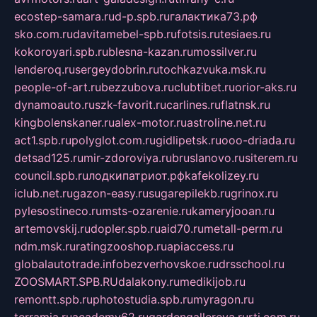
ecostep-samara.ru
d-p.spb.ru
галактика73.рф
sko.com.ru
davitamebel-spb.ru
fotsis.ru
tesiaes.ru
kokoroyari.spb.ru
blesna-kazan.ru
mossilver.ru
lenderoq.ru
sergeydobrin.ru
tochkazvuka.msk.ru
people-of-art.ru
bezzubova.ru
clubtibet.ru
orior-aks.ru
dynamoauto.ru
szk-favorit.ru
carlines.ru
flatnsk.ru
kingbolenskaner.ru
alex-motor.ru
astroline.net.ru
act1.spb.ru
polyglot.com.ru
gidlipetsk.ru
ooo-driada.ru
detsad125.ru
mir-zdoroviya.ru
bruslanovo.ru
siterem.ru
council.spb.ru
лодкипатриот.рф
kafekolizey.ru
iclub.net.ru
gazon-easy.ru
sugarepilekb.ru
grinox.ru
pylesostineco.ru
msts-ozarenie.ru
kameryjooan.ru
artemovskij.ru
dopler.spb.ru
aid70.ru
metall-perm.ru
ndm.msk.ru
ratingzooshop.ru
apiaccess.ru
globalautotrade.info
bezverhovskoe.ru
drsschool.ru
ZOOSMART.SPB.RU
dalakony.ru
medikijob.ru
remontt.spb.ru
photostudia.spb.ru
myragon.ru