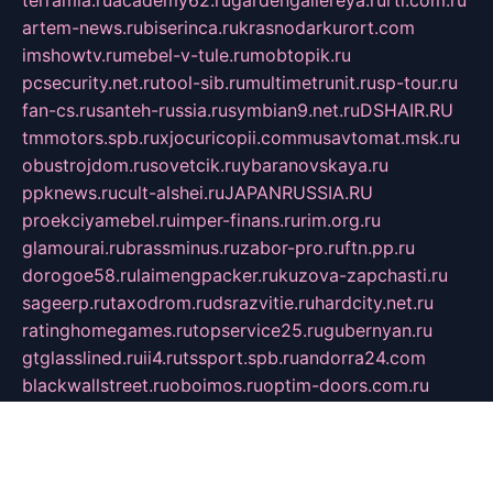
terramia.ru
academy62.ru
gardengallereya.ru
rti.com.ru
artem-news.ru
biserinca.ru
krasnodarkurort.com
imshowtv.ru
mebel-v-tule.ru
mobtopik.ru
pcsecurity.net.ru
tool-sib.ru
multimetrunit.ru
sp-tour.ru
fan-cs.ru
santeh-russia.ru
symbian9.net.ru
DSHAIR.RU
tmmotors.spb.ru
xjocuricopii.com
musavtomat.msk.ru
obustrojdom.ru
sovetcik.ru
ybaranovskaya.ru
ppknews.ru
cult-alshei.ru
JAPANRUSSIA.RU
proekciyamebel.ru
imper-finans.ru
rim.org.ru
glamourai.ru
brassminus.ru
zabor-pro.ru
ftn.pp.ru
dorogoe58.ru
laimengpacker.ru
kuzova-zapchasti.ru
sageerp.ru
taxodrom.ru
dsrazvitie.ru
hardcity.net.ru
ratinghomegames.ru
topservice25.ru
gubernyan.ru
gtglasslined.ru
ii4.ru
tssport.spb.ru
andorra24.com
blackwallstreet.ru
oboimos.ru
optim-doors.com.ru
ikuch.ru
nycr.org.ru
npa21.ru
vremya-ch.spb.ru
desert000.ru
ivtorgi.ru
ifiori.ru
catalog-statei.ru
dcv.org.ru
spetsmaster174.ru
ipkameryhiseeu.ru