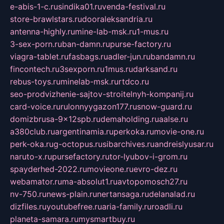
e-abis-1-c.ru
sindika01.ru
venda-festival.ru
store-brawlstars.ru
dooraleksandria.ru
antenna-highly.ru
mine-lab-msk.ru
1-mus.ru
3-sex-porn.ru
ban-damn.ru
purse-factory.ru
viagra-tablet.ru
fasbags.ru
adler-jun.ru
bandamn.ru
fincontech.ru
3sexporn.ru
1mus.ru
darksand.ru
rebus-toys.ru
minelab-msk.ru
rtdco.ru
seo-prodvizhenie-sajtov-stroitelnyh-kompanij.ru
card-voice.ru
rulonnyygazon177.ru
snow-guard.ru
domizbrusa-9x12spb.ru
demaholding.ru
aalse.ru
a380club.ru
argentinamia.ru
perkoka.ru
movie-one.ru
perk-oka.ru
g-octopus.ru
sibarchives.ru
andreislyusar.ru
naruto-x.ru
pursefactory.ru
tor-lyubov-i-grom.ru
spayderhed-2022.ru
movieone.ru
evro-dez.ru
webamator.ru
ma-absolut1.ru
avtopomosch27.ru
nv-750.ru
news-plain.ru
nertansaga.ru
delanalad.ru
dizfiles.ru
youtubefree.ru
aria-family.ru
roadli.ru
planeta-samara.ru
mysmartbuy.ru