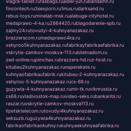
viagra-tablet.ru
fasbags.ru
adler-jun.ru
bandamn.ru
fincontech.ru
3sexporn.ru
1mus.ru
darksand.ru
rebus-toys.ru
minelab-msk.ru
alabuga-cityhotel.ru
medsprawo-4-ka.ru
2864420.ru
blagodarenie-spb.ru
zajmy24.ru
tovudyi-4-kuhnyanazakaz.ru
brazzerscom.ru
medsprawo4ka.ru
xehyroo5kuhnyanazakaz.ru
fabrikayfabrikaefabrika.ru
vskrytie-zamkov-moskva-113.ru
biletnadom.ru
zed-online.ru
pimchax.ru
brazzers-hd.ru
z-host.ru
kitubeu2kuhnyanazakaz.ru
naperekate.ru
kuhnyaofabrikaufabrik.ru
kitubeu-2-kuhnyanazakaz.ru
xehyroo-5-kuhnyanazakaz.ru
cs-68.ru
guzywia-4-kuhnyanazakaz.ru
mir-tk.ru
vlknrussia.ru
cs68.ru
vladivostok-map.ru
video-seks.ru
bankaribi.ru
raszar.ru
vskrytie-zamkov-moskva113.ru
lipetsktelecom.ru
tovudyi4kuhnyanazakaz.ru
seksuzb.ru
guzywia4kuhnyanazakaz.ru
fabrikaofabrikaokuhny.ru
kuhnyaekuhnyaafabrika.ru