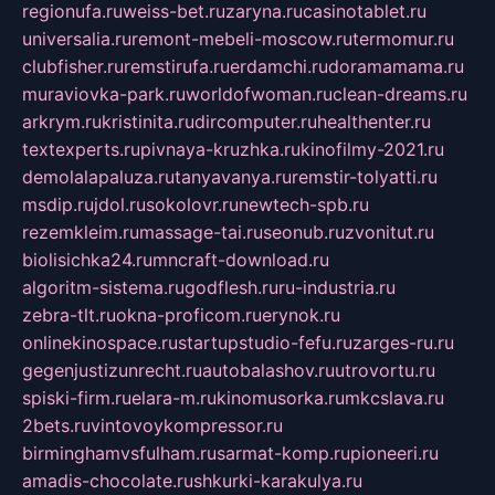
regionufa.ru
weiss-bet.ru
zaryna.ru
casinotablet.ru
universalia.ru
remont-mebeli-moscow.ru
termomur.ru
clubfisher.ru
remstirufa.ru
erdamchi.ru
doramamama.ru
muraviovka-park.ru
worldofwoman.ru
clean-dreams.ru
arkrym.ru
kristinita.ru
dircomputer.ru
healthenter.ru
textexperts.ru
pivnaya-kruzhka.ru
kinofilmy-2021.ru
demolalapaluza.ru
tanyavanya.ru
remstir-tolyatti.ru
msdip.ru
jdol.ru
sokolovr.ru
newtech-spb.ru
rezemkleim.ru
massage-tai.ru
seonub.ru
zvonitut.ru
biolisichka24.ru
mncraft-download.ru
algoritm-sistema.ru
godflesh.ru
ru-industria.ru
zebra-tlt.ru
okna-proficom.ru
erynok.ru
onlinekinospace.ru
startupstudio-fefu.ru
zarges-ru.ru
gegenjustizunrecht.ru
autobalashov.ru
utrovortu.ru
spiski-firm.ru
elara-m.ru
kinomusorka.ru
mkcslava.ru
2bets.ru
vintovoykompressor.ru
birminghamvsfulham.ru
sarmat-komp.ru
pioneeri.ru
amadis-chocolate.ru
shkurki-karakulya.ru