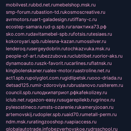
mobilvest.ru
bbd.net.ru
mebelshop.msk.ru
smp-forum.ru
bastion-td.ru
kosmoscreative.ru
avrmotors.ru
art-galadesign.ru
tiffany-c.ru
ecostep-samara.ru
d-p.spb.ru
галактика73.рф
sko.com.ru
davitamebel-spb.ru
fotsis.ru
tesiaes.ru
kokoroyari.spb.ru
blesna-kazan.ru
mossilver.ru
lenderoq.ru
sergeydobrin.ru
tochkazvuka.msk.ru
people-of-art.ru
bezzubova.ru
clubtibet.ru
orior-aks.ru
dynamoauto.ru
szk-favorit.ru
carlines.ru
flatnsk.ru
kingbolenskaner.ru
alex-motor.ru
astroline.net.ru
act1.spb.ru
polyglot.com.ru
gidlipetsk.ru
ooo-driada.ru
detsad125.ru
mir-zdoroviya.ru
bruslanovo.ru
siterem.ru
council.spb.ru
лодкипатриот.рф
kafekolizey.ru
iclub.net.ru
gazon-easy.ru
sugarepilekb.ru
grinox.ru
pylesostineco.ru
msts-ozarenie.ru
kameryjooan.ru
artemovskij.ru
dopler.spb.ru
aid70.ru
metall-perm.ru
ndm.msk.ru
ratingzooshop.ru
apiaccess.ru
globalautotrade.info
bezverhovskoe.ru
drsschool.ru