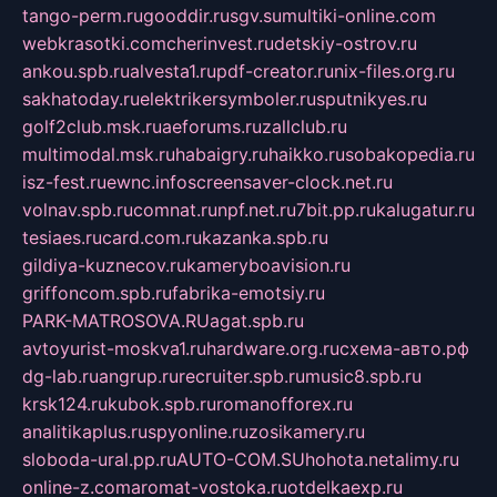
tango-perm.ru
gooddir.ru
sgv.su
multiki-online.com
webkrasotki.com
cherinvest.ru
detskiy-ostrov.ru
ankou.spb.ru
alvesta1.ru
pdf-creator.ru
nix-files.org.ru
sakhatoday.ru
elektrikersymboler.ru
sputnikyes.ru
golf2club.msk.ru
aeforums.ru
zallclub.ru
multimodal.msk.ru
habaigry.ru
haikko.ru
sobakopedia.ru
isz-fest.ru
ewnc.info
screensaver-clock.net.ru
volnav.spb.ru
comnat.ru
npf.net.ru
7bit.pp.ru
kalugatur.ru
tesiaes.ru
card.com.ru
kazanka.spb.ru
gildiya-kuznecov.ru
kameryboavision.ru
griffoncom.spb.ru
fabrika-emotsiy.ru
PARK-MATROSOVA.RU
agat.spb.ru
avtoyurist-moskva1.ru
hardware.org.ru
схема-авто.рф
dg-lab.ru
angrup.ru
recruiter.spb.ru
music8.spb.ru
krsk124.ru
kubok.spb.ru
romanofforex.ru
analitikaplus.ru
spyonline.ru
zosikamery.ru
sloboda-ural.pp.ru
AUTO-COM.SU
hohota.net
alimy.ru
online-z.com
aromat-vostoka.ru
otdelkaexp.ru