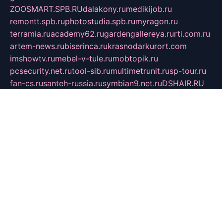
ZOOSMART.SPB.RU
dalakony.ru
medikijob.ru
remontt.spb.ru
photostudia.spb.ru
myragon.ru
terramia.ru
academy62.ru
gardengallereya.ru
rti.com.ru
artem-news.ru
biserinca.ru
krasnodarkurort.com
imshowtv.ru
mebel-v-tule.ru
mobtopik.ru
pcsecurity.net.ru
tool-sib.ru
multimetrunit.ru
sp-tour.ru
fan-cs.ru
santeh-russia.ru
symbian9.net.ru
DSHAIR.RU
tmmotors.spb.ru
xjocuricopii.com
musavtomat.msk.ru
obustrojdom.ru
sovetcik.ru
ybaranovskaya.ru
ppknews.ru
cult-alshei.ru
JAPANRUSSIA.RU
proekciyamebel.ru
imper-finans.ru
rim.org.ru
glamourai.ru
brassminus.ru
zabor-pro.ru
ftn.pp.ru
dorogoe58.ru
laimengpacker.ru
kuzova-zapchasti.ru
sageerp.ru
taxodrom.ru
dsrazvitie.ru
hardcity.net.ru
ratinghomegames.ru
topservice25.ru
gubernyan.ru
gtglasslined.ru
ii4.ru
tssport.spb.ru
andorra24.com
blackwallstreet.ru
oboimos.ru
optim-doors.com.ru
ikuch.ru
nycr.org.ru
npa21.ru
vremya-ch.spb.ru