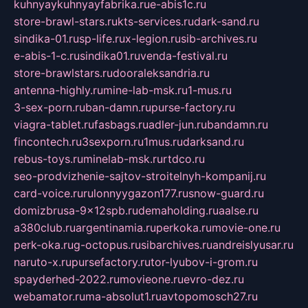
kuhnyaykuhnyayfabrika.ru
e-abis1c.ru
store-brawl-stars.ru
kts-services.ru
dark-sand.ru
sindika-01.ru
sp-life.ru
x-legion.ru
sib-archives.ru
e-abis-1-c.ru
sindika01.ru
venda-festival.ru
store-brawlstars.ru
dooraleksandria.ru
antenna-highly.ru
mine-lab-msk.ru
1-mus.ru
3-sex-porn.ru
ban-damn.ru
purse-factory.ru
viagra-tablet.ru
fasbags.ru
adler-jun.ru
bandamn.ru
fincontech.ru
3sexporn.ru
1mus.ru
darksand.ru
rebus-toys.ru
minelab-msk.ru
rtdco.ru
seo-prodvizhenie-sajtov-stroitelnyh-kompanij.ru
card-voice.ru
rulonnyygazon177.ru
snow-guard.ru
domizbrusa-9x12spb.ru
demaholding.ru
aalse.ru
a380club.ru
argentinamia.ru
perkoka.ru
movie-one.ru
perk-oka.ru
g-octopus.ru
sibarchives.ru
andreislyusar.ru
naruto-x.ru
pursefactory.ru
tor-lyubov-i-grom.ru
spayderhed-2022.ru
movieone.ru
evro-dez.ru
webamator.ru
ma-absolut1.ru
avtopomosch27.ru