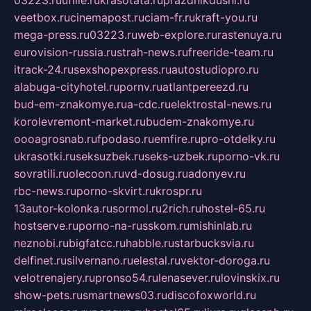
03223.ru
ufille.ru
krasotata.ru
prazdnikdushi.ru
veetbox.ru
cinemapost.ru
ciam-fr.ru
kraft-you.ru
mega-press.ru
03223.ru
web-explore.ru
rastenuya.ru
eurovision-russia.ru
strah-news.ru
freeride-team.ru
itrack-24.ru
sexshopexpress.ru
autostudiopro.ru
alabuga-cityhotel.ru
pornv.ru
atlantpereezd.ru
bud-em-znakomye.ru
a-cdc.ru
elektrostal-news.ru
korolevremont-market.ru
budem-znakomye.ru
oooagrosnab.ru
fpodaso.ru
emfire.ru
pro-otdelky.ru
ukrasotki.ru
seksuzbek.ru
seks-uzbek.ru
porno-vk.ru
sovratili.ru
olecoon.ru
vd-dosug.ru
adonyev.ru
rbc-news.ru
porno-skvirt.ru
krospr.ru
13autor-kolonka.ru
sormol.ru
2rich.ru
hostel-65.ru
hostserve.ru
porno-na-russkom.ru
mishinlab.ru
neznobi.ru
bigfatcc.ru
habble.ru
starbucksvia.ru
delfinet.ru
silvernano.ru
elestal.ru
vektor-doroga.ru
velotrenajery.ru
pronso54.ru
lenasever.ru
lovinskix.ru
show-pets.ru
smartnews03.ru
discofoxworld.ru