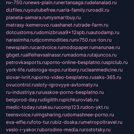
nv-750.ru
news-plain.ru
nertansaga.ru
delanalad.ru
dizfiles.ru
youtubefree.ru
aria-family.ru
roadli.ru
planeta-samara.ru
mysmartbuy.ru
matrasy-kemerovo.ru
ashanet.ru
trade-farm.ru
dotcustoms.ru
domizbrusa9x12spb.ru
autodamp.ru
narasimha.ru
djcommodities.ru
nv750.ru
x-ton.ru
newsplain.ru
cardvoice.ru
modopaper.ru
manunae.ru
gbget.ru
alfeihavsalnassr.ru
madoma.ru
tajuncos.ru
petrovkasports.ru
porno-online-besplatno.ru
splclub.ru
york-life.ru
doroga-expo.ru
ribery.ru
cleanmedicine.ru
slovar-ivrit.ru
porno-video-besplatno.ru
seks-365.ru
ovucontrol.ru
sloty-igrovyye-avtomaty.ru
ru-industriya.ru
russkoe-porno-besplatno.ru
belgorod-day.ru
digilith.ru
pichkurovlab.ru
medic-today.ru
taksu.ru
comp123.ru
don-ykt.ru
teensvoice.ru
imgsharing.ru
domashnee-porno.ru
eva-elfie.ru
foto-tur.ru
biz-doska.ru
metropoltravel.ru
veslo-i-yakor.ru
borodino-media.ru
rostotsky.ru