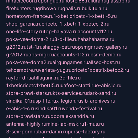
miraclecoon.ru
pongup.ru
hostel65.ru
liura.ru
glasspb.ru
firehunters.ru
gribowo.ru
gnalis.ru
bulkitula.ru
hometown-france.ru
1-xbeticricetc-1-xbetti-5.ru
shop-garena.ru
cricetc-1-xbetr-1-xbetcc-2.ru
one-life-story.ru
top-halyava.ru
accounts112.ru
poka-vse-doma-2.ru
3-d-file.ru
hahahaharms.ru
g2012.ru
tst-1.ru
shaggy-cat.ru
opsmgr.ru
ev-gallery.ru
g-2012.ru
ops-mgr.ru
accounts-112.ru
csm-demo.ru
poka-vse-doma2.ru
airgungames.ru
allseo-host.ru
tehosmotre.ru
varieta-yug.ru
cricetc1xbetr1xbetcc2.ru
raytor-d.ru
atillagunn.ru
3d-file.ru
1xbeticricetc1xbetti5.ru
uafoot-statti.ru
e-abis1c.ru
store-brawl-stars.ru
kts-services.ru
dark-sand.ru
sindika-01.ru
sp-life.ru
x-legion.ru
sib-archives.ru
e-abis-1-c.ru
sindika01.ru
venda-festival.ru
store-brawlstars.ru
dooraleksandria.ru
antenna-highly.ru
mine-lab-msk.ru
1-mus.ru
3-sex-porn.ru
ban-damn.ru
purse-factory.ru