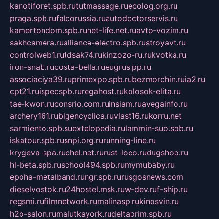
kanotiforet.spb.ru
tutmassage.ru
ecolog.org.ru
praga.spb.ru
falcorussia.ru
autodoctorservis.ru
kamertondom.spb.ru
net-life.net.ru
avto-vozim.ru
sakhcamera.ru
alliance-electro.spb.ru
stroyavt.ru
controlweb1.ru
tdsak74.ru
kinzozo-ru.ru
kvotka.ru
iron-snab.ru
costa-bella.ru
eugrus.pp.ru
associaciya39.ru
primexpo.spb.ru
bezmorchin.ru
ia2.ru
cpt21.ru
ispecspb.ru
regahost.ru
kolosok-elita.ru
tae-kwon.ru
consrio.com.ru
insiam.ru
avegainfo.ru
archery161.ru
bigencyclica.ru
vlast16.ru
korru.net
sarmiento.spb.su
extelopedia.ru
lammin-suo.spb.ru
iskatour.spb.ru
snpi.org.ru
running-line.ru
krygeva-spa.ru
chel.net.ru
rust-loco.ru
dugshop.ru
hl-beta.spb.ru
school494.spb.ru
mymubaby.ru
epoha-metalband.ru
ngr.spb.ru
rusgosnews.com
dieselvostok.ru
24hostel.msk.ru
w-dev.ru
f-ship.ru
regsmi.ru
filmnetwork.ru
malinasp.ru
kinosvin.ru
h2o-salon.ru
malutkayork.ru
deltaprim.spb.ru