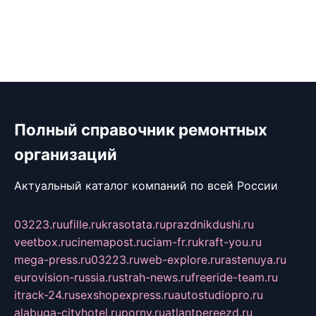
Полный справочник ремонтных
организаций
Актуальный каталог компаний по всей России
03223.ru
ufille.ru
krasotata.ru
prazdnikdushi.ru
veetbox.ru
cinemapost.ru
ciam-fr.ru
kraft-you.ru
mega-press.ru
03223.ru
web-explore.ru
rastenuya.ru
eurovision-russia.ru
strah-news.ru
freeride-team.ru
itrack-24.ru
sexshopexpress.ru
autostudiopro.ru
alabuga-cityhotel.ru
pornv.ru
atlantpereezd.ru