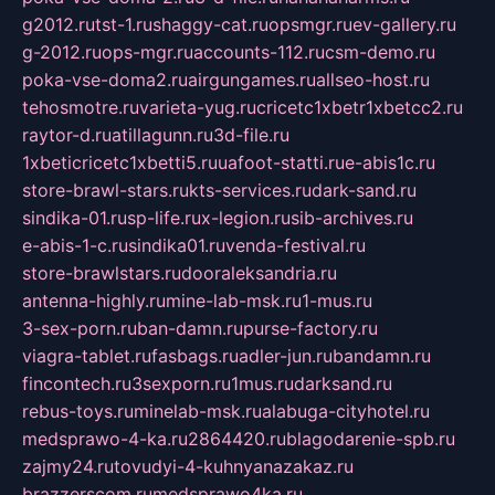
g2012.ru
tst-1.ru
shaggy-cat.ru
opsmgr.ru
ev-gallery.ru
g-2012.ru
ops-mgr.ru
accounts-112.ru
csm-demo.ru
poka-vse-doma2.ru
airgungames.ru
allseo-host.ru
tehosmotre.ru
varieta-yug.ru
cricetc1xbetr1xbetcc2.ru
raytor-d.ru
atillagunn.ru
3d-file.ru
1xbeticricetc1xbetti5.ru
uafoot-statti.ru
e-abis1c.ru
store-brawl-stars.ru
kts-services.ru
dark-sand.ru
sindika-01.ru
sp-life.ru
x-legion.ru
sib-archives.ru
e-abis-1-c.ru
sindika01.ru
venda-festival.ru
store-brawlstars.ru
dooraleksandria.ru
antenna-highly.ru
mine-lab-msk.ru
1-mus.ru
3-sex-porn.ru
ban-damn.ru
purse-factory.ru
viagra-tablet.ru
fasbags.ru
adler-jun.ru
bandamn.ru
fincontech.ru
3sexporn.ru
1mus.ru
darksand.ru
rebus-toys.ru
minelab-msk.ru
alabuga-cityhotel.ru
medsprawo-4-ka.ru
2864420.ru
blagodarenie-spb.ru
zajmy24.ru
tovudyi-4-kuhnyanazakaz.ru
brazzerscom.ru
medsprawo4ka.ru