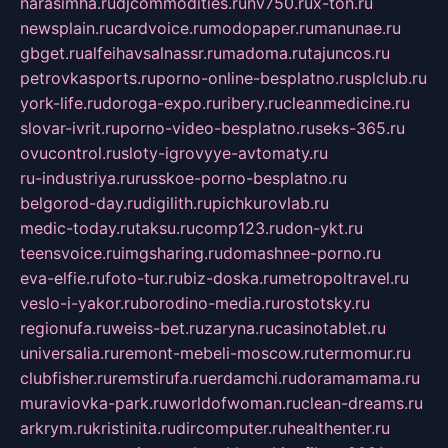
narasimha.ru
djcommodities.ru
nv750.ru
x-ton.ru
newsplain.ru
cardvoice.ru
modopaper.ru
manunae.ru
gbget.ru
alfeihavsalnassr.ru
madoma.ru
tajuncos.ru
petrovkasports.ru
porno-online-besplatno.ru
splclub.ru
york-life.ru
doroga-expo.ru
ribery.ru
cleanmedicine.ru
slovar-ivrit.ru
porno-video-besplatno.ru
seks-365.ru
ovucontrol.ru
sloty-igrovyye-avtomaty.ru
ru-industriya.ru
russkoe-porno-besplatno.ru
belgorod-day.ru
digilith.ru
pichkurovlab.ru
medic-today.ru
taksu.ru
comp123.ru
don-ykt.ru
teensvoice.ru
imgsharing.ru
domashnee-porno.ru
eva-elfie.ru
foto-tur.ru
biz-doska.ru
metropoltravel.ru
veslo-i-yakor.ru
borodino-media.ru
rostotsky.ru
regionufa.ru
weiss-bet.ru
zaryna.ru
casinotablet.ru
universalia.ru
remont-mebeli-moscow.ru
termomur.ru
clubfisher.ru
remstirufa.ru
erdamchi.ru
doramamama.ru
muraviovka-park.ru
worldofwoman.ru
clean-dreams.ru
arkrym.ru
kristinita.ru
dircomputer.ru
healthenter.ru