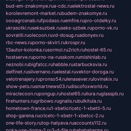
bud-em-znakomye.ru
a-cdc.ru
elektrostal-news.ru
korolevremont-market.ru
budem-znakomye.ru
oooagrosnab.ru
fpodaso.ru
emfire.ru
pro-otdelky.ru
ukrasotki.ru
seksuzbek.ru
seks-uzbek.ru
porno-vk.ru
sovratili.ru
olecoon.ru
vd-dosug.ru
adonyev.ru
rbc-news.ru
porno-skvirt.ru
krospr.ru
13autor-kolonka.ru
sormol.ru
2rich.ru
hostel-65.ru
hostserve.ru
porno-na-russkom.ru
mishinlab.ru
neznobi.ru
bigfatcc.ru
habble.ru
starbucksvia.ru
delfinet.ru
silvernano.ru
elestal.ru
vektor-doroga.ru
velotrenajery.ru
pronso54.ru
lenasever.ru
lovinskix.ru
show-pets.ru
smartnews03.ru
discofoxworld.ru
miraclecoon.ru
pongup.ru
hostel65.ru
liura.ru
glasspb.ru
firehunters.ru
gribowo.ru
gnalis.ru
bulkitula.ru
hometown-france.ru
1-xbeticricetc-1-xbetti-5.ru
shop-garena.ru
cricetc-1-xbetr-1-xbetcc-2.ru
one-life-story.ru
top-halyava.ru
accounts112.ru
poka-vse-doma-2.ru
3-d-file.ru
hahahaharms.ru