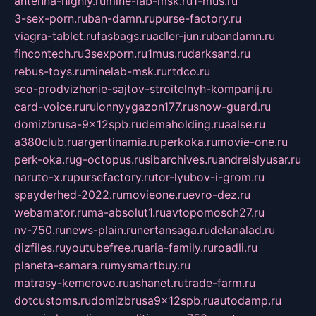
antenna-highly.ru
mine-lab-msk.ru
1-mus.ru
3-sex-porn.ru
ban-damn.ru
purse-factory.ru
viagra-tablet.ru
fasbags.ru
adler-jun.ru
bandamn.ru
fincontech.ru
3sexporn.ru
1mus.ru
darksand.ru
rebus-toys.ru
minelab-msk.ru
rtdco.ru
seo-prodvizhenie-sajtov-stroitelnyh-kompanij.ru
card-voice.ru
rulonnyygazon177.ru
snow-guard.ru
domizbrusa-9x12spb.ru
demaholding.ru
aalse.ru
a380club.ru
argentinamia.ru
perkoka.ru
movie-one.ru
perk-oka.ru
g-octopus.ru
sibarchives.ru
andreislyusar.ru
naruto-x.ru
pursefactory.ru
tor-lyubov-i-grom.ru
spayderhed-2022.ru
movieone.ru
evro-dez.ru
webamator.ru
ma-absolut1.ru
avtopomosch27.ru
nv-750.ru
news-plain.ru
nertansaga.ru
delanalad.ru
dizfiles.ru
youtubefree.ru
aria-family.ru
roadli.ru
planeta-samara.ru
mysmartbuy.ru
matrasy-kemerovo.ru
ashanet.ru
trade-farm.ru
dotcustoms.ru
domizbrusa9x12spb.ru
autodamp.ru