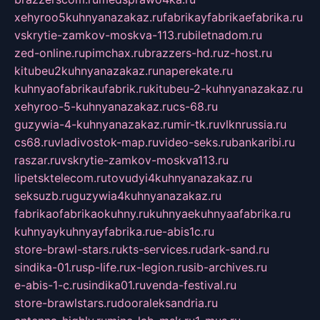
xehyroo5kuhnyanazakaz.ru
fabrikayfabrikaefabrika.ru
vskrytie-zamkov-moskva-113.ru
biletnadom.ru
zed-online.ru
pimchax.ru
brazzers-hd.ru
z-host.ru
kitubeu2kuhnyanazakaz.ru
naperekate.ru
kuhnyaofabrikaufabrik.ru
kitubeu-2-kuhnyanazakaz.ru
xehyroo-5-kuhnyanazakaz.ru
cs-68.ru
guzywia-4-kuhnyanazakaz.ru
mir-tk.ru
vlknrussia.ru
cs68.ru
vladivostok-map.ru
video-seks.ru
bankaribi.ru
raszar.ru
vskrytie-zamkov-moskva113.ru
lipetsktelecom.ru
tovudyi4kuhnyanazakaz.ru
seksuzb.ru
guzywia4kuhnyanazakaz.ru
fabrikaofabrikaokuhny.ru
kuhnyaekuhnyaafabrika.ru
kuhnyaykuhnyayfabrika.ru
e-abis1c.ru
store-brawl-stars.ru
kts-services.ru
dark-sand.ru
sindika-01.ru
sp-life.ru
x-legion.ru
sib-archives.ru
e-abis-1-c.ru
sindika01.ru
venda-festival.ru
store-brawlstars.ru
dooraleksandria.ru