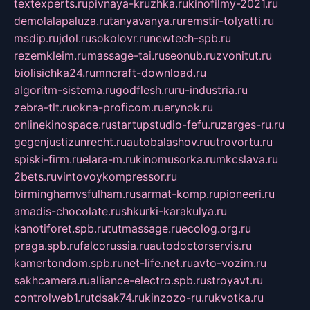
textexperts.ru
pivnaya-kruzhka.ru
kinofilmy-2021.ru
demolalapaluza.ru
tanyavanya.ru
remstir-tolyatti.ru
msdip.ru
jdol.ru
sokolovr.ru
newtech-spb.ru
rezemkleim.ru
massage-tai.ru
seonub.ru
zvonitut.ru
biolisichka24.ru
mncraft-download.ru
algoritm-sistema.ru
godflesh.ru
ru-industria.ru
zebra-tlt.ru
okna-proficom.ru
erynok.ru
onlinekinospace.ru
startupstudio-fefu.ru
zarges-ru.ru
gegenjustizunrecht.ru
autobalashov.ru
utrovortu.ru
spiski-firm.ru
elara-m.ru
kinomusorka.ru
mkcslava.ru
2bets.ru
vintovoykompressor.ru
birminghamvsfulham.ru
sarmat-komp.ru
pioneeri.ru
amadis-chocolate.ru
shkurki-karakulya.ru
kanotiforet.spb.ru
tutmassage.ru
ecolog.org.ru
praga.spb.ru
falcorussia.ru
autodoctorservis.ru
kamertondom.spb.ru
net-life.net.ru
avto-vozim.ru
sakhcamera.ru
alliance-electro.spb.ru
stroyavt.ru
controlweb1.ru
tdsak74.ru
kinzozo-ru.ru
kvotka.ru