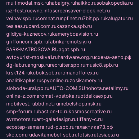
multimodal.msk.ru
habaigry.ru
haikko.ru
sobakopedia.ru
isz-fest.ru
ewnc.info
screensaver-clock.net.ru
volnav.spb.ru
comnat.ru
npf.net.ru
7bit.pp.ru
kalugatur.ru
tesiaes.ru
card.com.ru
kazanka.spb.ru
gildiya-kuznecov.ru
kameryboavision.ru
griffoncom.spb.ru
fabrika-emotsiy.ru
PARK-MATROSOVA.RU
agat.spb.ru
avtoyurist-moskva1.ru
hardware.org.ru
схема-авто.рф
dg-lab.ru
angrup.ru
recruiter.spb.ru
music8.spb.ru
krsk124.ru
kubok.spb.ru
romanofforex.ru
analitikaplus.ru
spyonline.ru
zosikamery.ru
sloboda-ural.pp.ru
AUTO-COM.SU
hohota.net
alimy.ru
online-z.com
aromat-vostoka.ru
otdelkaexp.ru
mobilvest.ru
bbd.net.ru
mebelshop.msk.ru
smp-forum.ru
bastion-td.ru
kosmoscreative.ru
avrmotors.ru
art-galadesign.ru
tiffany-c.ru
ecostep-samara.ru
d-p.spb.ru
галактика73.рф
sko.com.ru
davitamebel-spb.ru
fotsis.ru
tesiaes.ru