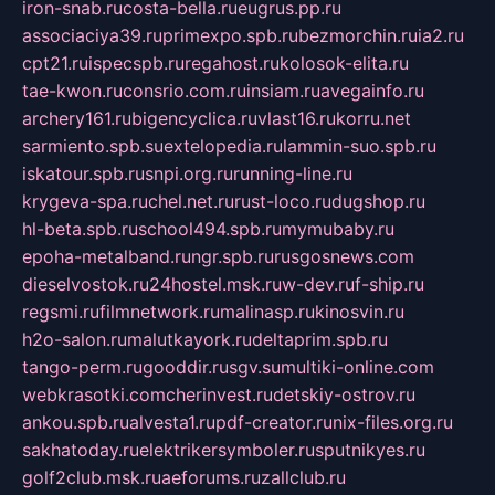
iron-snab.ru
costa-bella.ru
eugrus.pp.ru
associaciya39.ru
primexpo.spb.ru
bezmorchin.ru
ia2.ru
cpt21.ru
ispecspb.ru
regahost.ru
kolosok-elita.ru
tae-kwon.ru
consrio.com.ru
insiam.ru
avegainfo.ru
archery161.ru
bigencyclica.ru
vlast16.ru
korru.net
sarmiento.spb.su
extelopedia.ru
lammin-suo.spb.ru
iskatour.spb.ru
snpi.org.ru
running-line.ru
krygeva-spa.ru
chel.net.ru
rust-loco.ru
dugshop.ru
hl-beta.spb.ru
school494.spb.ru
mymubaby.ru
epoha-metalband.ru
ngr.spb.ru
rusgosnews.com
dieselvostok.ru
24hostel.msk.ru
w-dev.ru
f-ship.ru
regsmi.ru
filmnetwork.ru
malinasp.ru
kinosvin.ru
h2o-salon.ru
malutkayork.ru
deltaprim.spb.ru
tango-perm.ru
gooddir.ru
sgv.su
multiki-online.com
webkrasotki.com
cherinvest.ru
detskiy-ostrov.ru
ankou.spb.ru
alvesta1.ru
pdf-creator.ru
nix-files.org.ru
sakhatoday.ru
elektrikersymboler.ru
sputnikyes.ru
golf2club.msk.ru
aeforums.ru
zallclub.ru