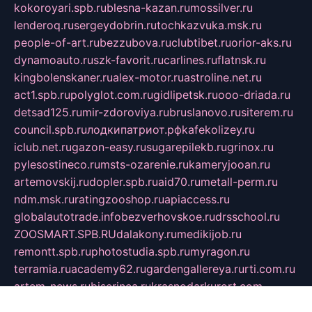
kokoroyari.spb.ru
blesna-kazan.ru
mossilver.ru
lenderoq.ru
sergeydobrin.ru
tochkazvuka.msk.ru
people-of-art.ru
bezzubova.ru
clubtibet.ru
orior-aks.ru
dynamoauto.ru
szk-favorit.ru
carlines.ru
flatnsk.ru
kingbolenskaner.ru
alex-motor.ru
astroline.net.ru
act1.spb.ru
polyglot.com.ru
gidlipetsk.ru
ooo-driada.ru
detsad125.ru
mir-zdoroviya.ru
bruslanovo.ru
siterem.ru
council.spb.ru
лодкипатриот.рф
kafekolizey.ru
iclub.net.ru
gazon-easy.ru
sugarepilekb.ru
grinox.ru
pylesostineco.ru
msts-ozarenie.ru
kameryjooan.ru
artemovskij.ru
dopler.spb.ru
aid70.ru
metall-perm.ru
ndm.msk.ru
ratingzooshop.ru
apiaccess.ru
globalautotrade.info
bezverhovskoe.ru
drsschool.ru
ZOOSMART.SPB.RU
dalakony.ru
medikijob.ru
remontt.spb.ru
photostudia.spb.ru
myragon.ru
terramia.ru
academy62.ru
gardengallereya.ru
rti.com.ru
artem-news.ru
biserinca.ru
krasnodarkurort.com
imshowtv.ru
mebel-v-tule.ru
mobtopik.ru