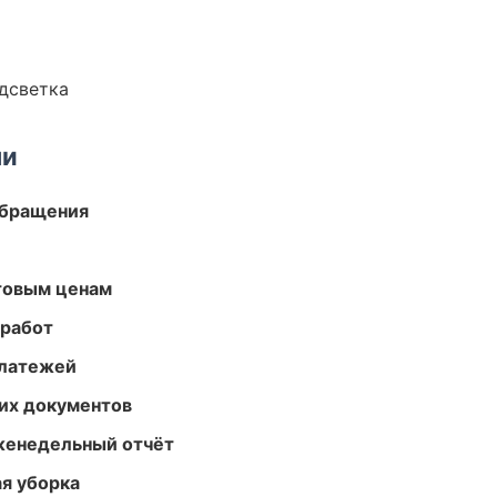
одсветка
ми
обращения
птовым ценам
 работ
платежей
их документов
женедельный отчёт
ая уборка