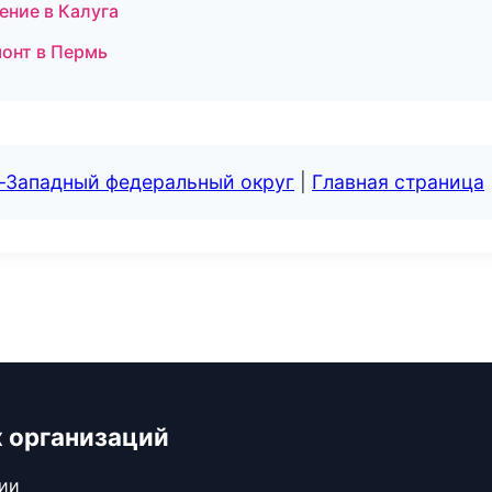
ение в Калуга
монт в Пермь
о-Западный федеральный округ
|
Главная страница
 организаций
сии