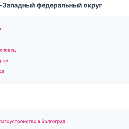
о-Западный федеральный округ
к
еповец
ород
од
лагоустройство в Волгоград