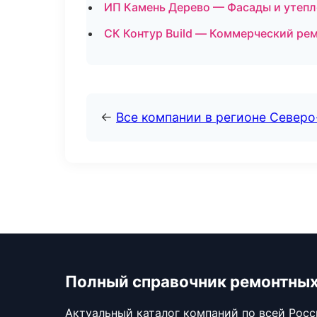
ИП Камень Дерево — Фасады и утепл
СК Контур Build — Коммерческий ре
←
Все компании в регионе Север
Полный справочник ремонтных
Актуальный каталог компаний по всей Рос