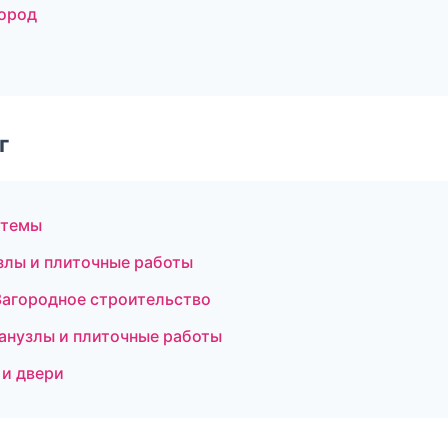
город
г
стемы
злы и плиточные работы
агородное строительство
анузлы и плиточные работы
 и двери