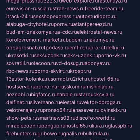
mega-press.ru
03223.ru
web-explore.ru
rastenuya.ru
eurovision-russia.ru
strah-news.ru
freeride-team.ru
itrack-24.ru
sexshopexpress.ru
autostudiopro.ru
alabuga-cityhotel.ru
pornv.ru
atlantpereezd.ru
bud-em-znakomye.ru
a-cdc.ru
elektrostal-news.ru
korolevremont-market.ru
budem-znakomye.ru
oooagrosnab.ru
fpodaso.ru
emfire.ru
pro-otdelky.ru
ukrasotki.ru
seksuzbek.ru
seks-uzbek.ru
porno-vk.ru
sovratili.ru
olecoon.ru
vd-dosug.ru
adonyev.ru
rbc-news.ru
porno-skvirt.ru
krospr.ru
13autor-kolonka.ru
sormol.ru
2rich.ru
hostel-65.ru
hostserve.ru
porno-na-russkom.ru
mishinlab.ru
neznobi.ru
bigfatcc.ru
habble.ru
starbucksvia.ru
delfinet.ru
silvernano.ru
elestal.ru
vektor-doroga.ru
velotrenajery.ru
pronso54.ru
lenasever.ru
lovinskix.ru
show-pets.ru
smartnews03.ru
discofoxworld.ru
miraclecoon.ru
pongup.ru
hostel65.ru
liura.ru
glasspb.ru
firehunters.ru
gribowo.ru
gnalis.ru
bulkitula.ru