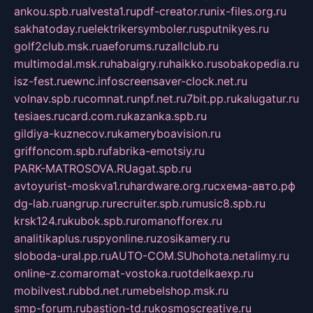
ankou.spb.ru
alvesta1.ru
pdf-creator.ru
nix-files.org.ru
sakhatoday.ru
elektrikersymboler.ru
sputnikyes.ru
golf2club.msk.ru
aeforums.ru
zallclub.ru
multimodal.msk.ru
habaigry.ru
haikko.ru
sobakopedia.ru
isz-fest.ru
ewnc.info
screensaver-clock.net.ru
volnav.spb.ru
comnat.ru
npf.net.ru
7bit.pp.ru
kalugatur.ru
tesiaes.ru
card.com.ru
kazanka.spb.ru
gildiya-kuznecov.ru
kameryboavision.ru
griffoncom.spb.ru
fabrika-emotsiy.ru
PARK-MATROSOVA.RU
agat.spb.ru
avtoyurist-moskva1.ru
hardware.org.ru
схема-авто.рф
dg-lab.ru
angrup.ru
recruiter.spb.ru
music8.spb.ru
krsk124.ru
kubok.spb.ru
romanofforex.ru
analitikaplus.ru
spyonline.ru
zosikamery.ru
sloboda-ural.pp.ru
AUTO-COM.SU
hohota.net
alimy.ru
online-z.com
aromat-vostoka.ru
otdelkaexp.ru
mobilvest.ru
bbd.net.ru
mebelshop.msk.ru
smp-forum.ru
bastion-td.ru
kosmoscreative.ru