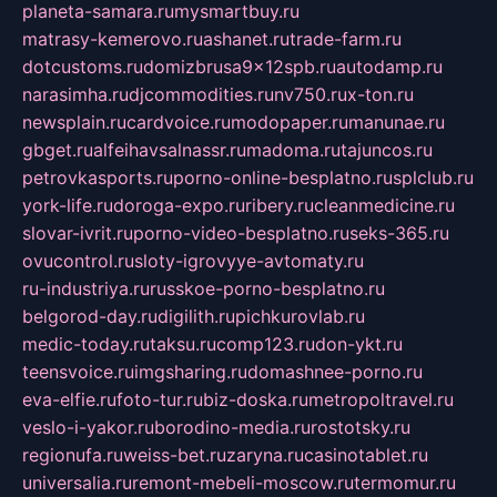
planeta-samara.ru
mysmartbuy.ru
matrasy-kemerovo.ru
ashanet.ru
trade-farm.ru
dotcustoms.ru
domizbrusa9x12spb.ru
autodamp.ru
narasimha.ru
djcommodities.ru
nv750.ru
x-ton.ru
newsplain.ru
cardvoice.ru
modopaper.ru
manunae.ru
gbget.ru
alfeihavsalnassr.ru
madoma.ru
tajuncos.ru
petrovkasports.ru
porno-online-besplatno.ru
splclub.ru
york-life.ru
doroga-expo.ru
ribery.ru
cleanmedicine.ru
slovar-ivrit.ru
porno-video-besplatno.ru
seks-365.ru
ovucontrol.ru
sloty-igrovyye-avtomaty.ru
ru-industriya.ru
russkoe-porno-besplatno.ru
belgorod-day.ru
digilith.ru
pichkurovlab.ru
medic-today.ru
taksu.ru
comp123.ru
don-ykt.ru
teensvoice.ru
imgsharing.ru
domashnee-porno.ru
eva-elfie.ru
foto-tur.ru
biz-doska.ru
metropoltravel.ru
veslo-i-yakor.ru
borodino-media.ru
rostotsky.ru
regionufa.ru
weiss-bet.ru
zaryna.ru
casinotablet.ru
universalia.ru
remont-mebeli-moscow.ru
termomur.ru