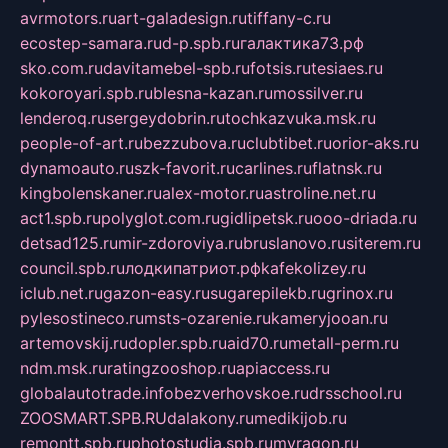
avrmotors.ru
art-galadesign.ru
tiffany-c.ru
ecostep-samara.ru
d-p.spb.ru
галактика73.рф
sko.com.ru
davitamebel-spb.ru
fotsis.ru
tesiaes.ru
kokoroyari.spb.ru
blesna-kazan.ru
mossilver.ru
lenderoq.ru
sergeydobrin.ru
tochkazvuka.msk.ru
people-of-art.ru
bezzubova.ru
clubtibet.ru
orior-aks.ru
dynamoauto.ru
szk-favorit.ru
carlines.ru
flatnsk.ru
kingbolenskaner.ru
alex-motor.ru
astroline.net.ru
act1.spb.ru
polyglot.com.ru
gidlipetsk.ru
ooo-driada.ru
detsad125.ru
mir-zdoroviya.ru
bruslanovo.ru
siterem.ru
council.spb.ru
лодкипатриот.рф
kafekolizey.ru
iclub.net.ru
gazon-easy.ru
sugarepilekb.ru
grinox.ru
pylesostineco.ru
msts-ozarenie.ru
kameryjooan.ru
artemovskij.ru
dopler.spb.ru
aid70.ru
metall-perm.ru
ndm.msk.ru
ratingzooshop.ru
apiaccess.ru
globalautotrade.info
bezverhovskoe.ru
drsschool.ru
ZOOSMART.SPB.RU
dalakony.ru
medikijob.ru
remontt.spb.ru
photostudia.spb.ru
myragon.ru