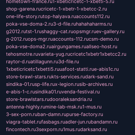
hometown-france.ru
1-xbeticricetc-1-xbetti-5.ru
shop-garena.ru
cricetc-1-xbetr-1-xbetcc-2.ru
one-life-story.ru
top-halyava.ru
accounts112.ru
poka-vse-doma-2.ru
3-d-file.ru
hahahaharms.ru
g2012.ru
tst-1.ru
shaggy-cat.ru
opsmgr.ru
ev-gallery.ru
g-2012.ru
ops-mgr.ru
accounts-112.ru
csm-demo.ru
poka-vse-doma2.ru
airgungames.ru
allseo-host.ru
tehosmotre.ru
varieta-yug.ru
cricetc1xbetr1xbetcc2.ru
raytor-d.ru
atillagunn.ru
3d-file.ru
1xbeticricetc1xbetti5.ru
uafoot-statti.ru
e-abis1c.ru
store-brawl-stars.ru
kts-services.ru
dark-sand.ru
sindika-01.ru
sp-life.ru
x-legion.ru
sib-archives.ru
e-abis-1-c.ru
sindika01.ru
venda-festival.ru
store-brawlstars.ru
dooraleksandria.ru
antenna-highly.ru
mine-lab-msk.ru
1-mus.ru
3-sex-porn.ru
ban-damn.ru
purse-factory.ru
viagra-tablet.ru
fasbags.ru
adler-jun.ru
bandamn.ru
fincontech.ru
3sexporn.ru
1mus.ru
darksand.ru