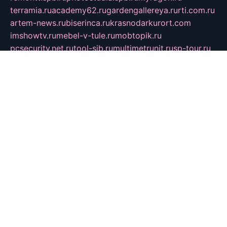
terramia.ru
academy62.ru
gardengallereya.ru
rti.com.ru
artem-news.ru
biserinca.ru
krasnodarkurort.com
imshowtv.ru
mebel-v-tule.ru
mobtopik.ru
pcsecurity.net.ru
tool-sib.ru
multimetrunit.ru
sp-tour.ru
fan-cs.ru
santeh-russia.ru
symbian9.net.ru
DSHAIR.RU
tmmotors.spb.ru
xjocuricopii.com
musavtomat.msk.ru
obustrojdom.ru
sovetcik.ru
ybaranovskaya.ru
ppknews.ru
cult-alshei.ru
JAPANRUSSIA.RU
proekciyamebel.ru
imper-finans.ru
rim.org.ru
glamourai.ru
brassminus.ru
zabor-pro.ru
ftn.pp.ru
dorogoe58.ru
laimengpacker.ru
kuzova-zapchasti.ru
sageerp.ru
taxodrom.ru
dsrazvitie.ru
hardcity.net.ru
ratinghomegames.ru
topservice25.ru
gubernyan.ru
gtglasslined.ru
ii4.ru
tssport.spb.ru
andorra24.com
blackwallstreet.ru
oboimos.ru
optim-doors.com.ru
ikuch.ru
nycr.org.ru
npa21.ru
vremya-ch.spb.ru
desert000.ru
ivtorgi.ru
ifiori.ru
catalog-statei.ru
dcv.org.ru
spetsmaster174.ru
ipkameryhiseeu.ru