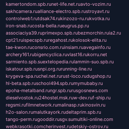
kamertondom.spb.ru
net-life.net.ru
avto-vozim.ru
sakhcamera.ru
alliance-electro.spb.ru
stroyavt.ru
controlweb1.ru
tdsak74.ru
kinzozo-ru.ru
kvotka.ru
iron-snab.ru
costa-bella.ru
eugrus.pp.ru
associaciya39.ru
primexpo.spb.ru
bezmorchin.ru
ia2.ru
cpt21.ru
ispecspb.ru
regahost.ru
kolosok-elita.ru
tae-kwon.ru
consrio.com.ru
insiam.ru
avegainfo.ru
archery161.ru
bigencyclica.ru
vlast16.ru
korru.net
sarmiento.spb.su
extelopedia.ru
lammin-suo.spb.ru
iskatour.spb.ru
snpi.org.ru
running-line.ru
krygeva-spa.ru
chel.net.ru
rust-loco.ru
dugshop.ru
hl-beta.spb.ru
school494.spb.ru
mymubaby.ru
epoha-metalband.ru
ngr.spb.ru
rusgosnews.com
dieselvostok.ru
24hostel.msk.ru
w-dev.ru
f-ship.ru
regsmi.ru
filmnetwork.ru
malinasp.ru
kinosvin.ru
h2o-salon.ru
malutkayork.ru
deltaprim.spb.ru
tango-perm.ru
gooddir.ru
sgv.su
multiki-online.com
webkrasotki.com
cherinvest.ru
detskiy-ostrov.ru