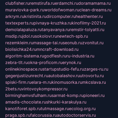
clubfisher.ru
remstirufa.ru
erdamchi.ru
doramamama.ru
muraviovka-park.ru
worldofwoman.ru
clean-dreams.ru
arkrym.ru
kristinita.ru
dircomputer.ru
healthenter.ru
textexperts.ru
pivnaya-kruzhka.ru
kinofilmy-2021.ru
demolalapaluza.ru
tanyavanya.ru
remstir-tolyatti.ru
msdip.ru
jdol.ru
sokolovr.ru
newtech-spb.ru
rezemkleim.ru
massage-tai.ru
seonub.ru
zvonitut.ru
biolisichka24.ru
mncraft-download.ru
algoritm-sistema.ru
godflesh.ru
ru-industria.ru
zebra-tlt.ru
okna-proficom.ru
erynok.ru
onlinekinospace.ru
startupstudio-fefu.ru
zarges-ru.ru
gegenjustizunrecht.ru
autobalashov.ru
utrovortu.ru
spiski-firm.ru
elara-m.ru
kinomusorka.ru
mkcslava.ru
2bets.ru
vintovoykompressor.ru
birminghamvsfulham.ru
sarmat-komp.ru
pioneeri.ru
amadis-chocolate.ru
shkurki-karakulya.ru
kanotiforet.spb.ru
tutmassage.ru
ecolog.org.ru
praga.spb.ru
falcorussia.ru
autodoctorservis.ru