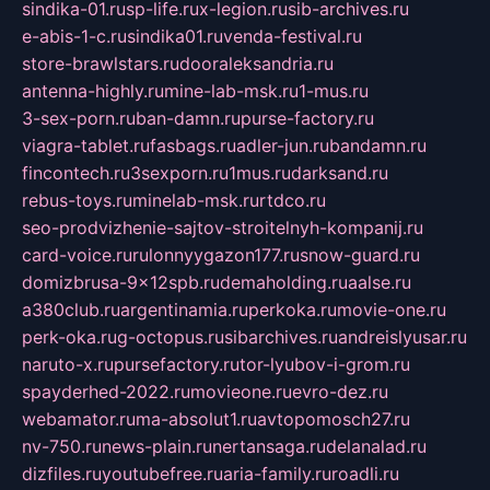
sindika-01.ru
sp-life.ru
x-legion.ru
sib-archives.ru
e-abis-1-c.ru
sindika01.ru
venda-festival.ru
store-brawlstars.ru
dooraleksandria.ru
antenna-highly.ru
mine-lab-msk.ru
1-mus.ru
3-sex-porn.ru
ban-damn.ru
purse-factory.ru
viagra-tablet.ru
fasbags.ru
adler-jun.ru
bandamn.ru
fincontech.ru
3sexporn.ru
1mus.ru
darksand.ru
rebus-toys.ru
minelab-msk.ru
rtdco.ru
seo-prodvizhenie-sajtov-stroitelnyh-kompanij.ru
card-voice.ru
rulonnyygazon177.ru
snow-guard.ru
domizbrusa-9x12spb.ru
demaholding.ru
aalse.ru
a380club.ru
argentinamia.ru
perkoka.ru
movie-one.ru
perk-oka.ru
g-octopus.ru
sibarchives.ru
andreislyusar.ru
naruto-x.ru
pursefactory.ru
tor-lyubov-i-grom.ru
spayderhed-2022.ru
movieone.ru
evro-dez.ru
webamator.ru
ma-absolut1.ru
avtopomosch27.ru
nv-750.ru
news-plain.ru
nertansaga.ru
delanalad.ru
dizfiles.ru
youtubefree.ru
aria-family.ru
roadli.ru