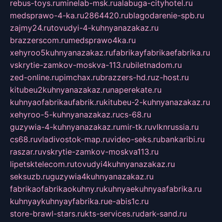
rebus-toys.ru
minelab-msk.ru
alabuga-cityhotel.ru
medsprawo-4-ka.ru
2864420.ru
blagodarenie-spb.ru
zajmy24.ru
tovudyi-4-kuhnyanazakaz.ru
brazzerscom.ru
medsprawo4ka.ru
xehyroo5kuhnyanazakaz.ru
fabrikayfabrikaefabrika.ru
vskrytie-zamkov-moskva-113.ru
biletnadom.ru
zed-online.ru
pimchax.ru
brazzers-hd.ru
z-host.ru
kitubeu2kuhnyanazakaz.ru
naperekate.ru
kuhnyaofabrikaufabrik.ru
kitubeu-2-kuhnyanazakaz.ru
xehyroo-5-kuhnyanazakaz.ru
cs-68.ru
guzywia-4-kuhnyanazakaz.ru
mir-tk.ru
vlknrussia.ru
cs68.ru
vladivostok-map.ru
video-seks.ru
bankaribi.ru
raszar.ru
vskrytie-zamkov-moskva113.ru
lipetsktelecom.ru
tovudyi4kuhnyanazakaz.ru
seksuzb.ru
guzywia4kuhnyanazakaz.ru
fabrikaofabrikaokuhny.ru
kuhnyaekuhnyaafabrika.ru
kuhnyaykuhnyayfabrika.ru
e-abis1c.ru
store-brawl-stars.ru
kts-services.ru
dark-sand.ru