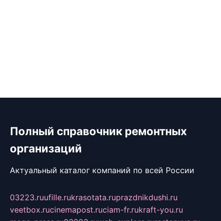
Полный справочник ремонтных
организаций
Актуальный каталог компаний по всей России
03223.ru
ufille.ru
krasotata.ru
prazdnikdushi.ru
veetbox.ru
cinemapost.ru
ciam-fr.ru
kraft-you.ru