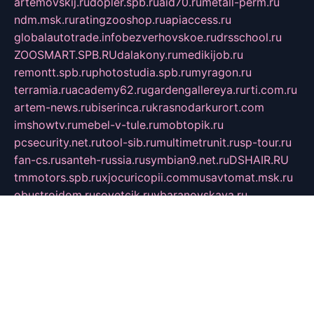
artemovskij.ru
dopler.spb.ru
aid70.ru
metall-perm.ru
ndm.msk.ru
ratingzooshop.ru
apiaccess.ru
globalautotrade.info
bezverhovskoe.ru
drsschool.ru
ZOOSMART.SPB.RU
dalakony.ru
medikijob.ru
remontt.spb.ru
photostudia.spb.ru
myragon.ru
terramia.ru
academy62.ru
gardengallereya.ru
rti.com.ru
artem-news.ru
biserinca.ru
krasnodarkurort.com
imshowtv.ru
mebel-v-tule.ru
mobtopik.ru
pcsecurity.net.ru
tool-sib.ru
multimetrunit.ru
sp-tour.ru
fan-cs.ru
santeh-russia.ru
symbian9.net.ru
DSHAIR.RU
tmmotors.spb.ru
xjocuricopii.com
musavtomat.msk.ru
obustrojdom.ru
sovetcik.ru
ybaranovskaya.ru
ppknews.ru
cult-alshei.ru
JAPANRUSSIA.RU
proekciyamebel.ru
imper-finans.ru
rim.org.ru
glamourai.ru
brassminus.ru
zabor-pro.ru
ftn.pp.ru
dorogoe58.ru
laimengpacker.ru
kuzova-zapchasti.ru
sageerp.ru
taxodrom.ru
dsrazvitie.ru
hardcity.net.ru
ratinghomegames.ru
topservice25.ru
gubernyan.ru