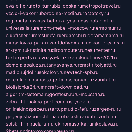
eva-elfie.ru
foto-tur.ru
biz-doska.ru
metropoltravel.ru
veslo-i-yakor.ru
borodino-media.ru
rostotsky.ru
regionufa.ru
weiss-bet.ru
zaryna.ru
casinotablet.ru
universalia.ru
remont-mebeli-moscow.ru
termomur.ru
clubfisher.ru
remstirufa.ru
erdamchi.ru
doramamama.ru
muraviovka-park.ru
worldofwoman.ru
clean-dreams.ru
arkrym.ru
kristinita.ru
dircomputer.ru
healthenter.ru
textexperts.ru
pivnaya-kruzhka.ru
kinofilmy-2021.ru
demolalapaluza.ru
tanyavanya.ru
remstir-tolyatti.ru
msdip.ru
jdol.ru
sokolovr.ru
newtech-spb.ru
rezemkleim.ru
massage-tai.ru
seonub.ru
zvonitut.ru
biolisichka24.ru
mncraft-download.ru
algoritm-sistema.ru
godflesh.ru
ru-industria.ru
zebra-tlt.ru
okna-proficom.ru
erynok.ru
onlinekinospace.ru
startupstudio-fefu.ru
zarges-ru.ru
gegenjustizunrecht.ru
autobalashov.ru
utrovortu.ru
spiski-firm.ru
elara-m.ru
kinomusorka.ru
mkcslava.ru
2bets.ru
vintovoykompressor.ru