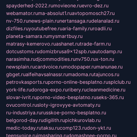
spayderhed-2022.ru
movieone.ru
evro-dez.ru
webamator.ru
ma-absolut1.ru
avtopomosch27.ru
nv-750.ru
news-plain.ru
nertansaga.ru
delanalad.ru
dizfiles.ru
youtubefree.ru
aria-family.ru
roadli.ru
planeta-samara.ru
mysmartbuy.ru
matrasy-kemerovo.ru
ashanet.ru
trade-farm.ru
dotcustoms.ru
domizbrusa9x12spb.ru
autodamp.ru
narasimha.ru
djcommodities.ru
nv750.ru
x-ton.ru
newsplain.ru
cardvoice.ru
modopaper.ru
manunae.ru
gbget.ru
alfeihavsalnassr.ru
madoma.ru
tajuncos.ru
petrovkasports.ru
porno-online-besplatno.ru
splclub.ru
york-life.ru
doroga-expo.ru
ribery.ru
cleanmedicine.ru
slovar-ivrit.ru
porno-video-besplatno.ru
seks-365.ru
ovucontrol.ru
sloty-igrovyye-avtomaty.ru
ru-industriya.ru
russkoe-porno-besplatno.ru
belgorod-day.ru
digilith.ru
pichkurovlab.ru
medic-today.ru
taksu.ru
comp123.ru
don-ykt.ru
teensvoice.ru
imgsharing.ru
domashnee-porno.ru