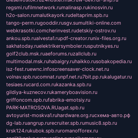
regsmi.ru
filmnetwork.ru
malinasp.ru
kinosvin.ru
h2o-salon.ru
malutkayork.ru
deltaprim.spb.ru
tango-perm.ru
gooddir.ru
sgv.su
multiki-online.com
webkrasotki.com
cherinvest.ru
detskiy-ostrov.ru
ankou.spb.ru
alvesta1.ru
pdf-creator.ru
nix-files.org.ru
sakhatoday.ru
elektrikersymboler.ru
sputnikyes.ru
golf2club.msk.ru
aeforums.ru
zallclub.ru
multimodal.msk.ru
habaigry.ru
haikko.ru
sobakopedia.ru
isz-fest.ru
ewnc.info
screensaver-clock.net.ru
volnav.spb.ru
comnat.ru
npf.net.ru
7bit.pp.ru
kalugatur.ru
tesiaes.ru
card.com.ru
kazanka.spb.ru
gildiya-kuznecov.ru
kameryboavision.ru
griffoncom.spb.ru
fabrika-emotsiy.ru
PARK-MATROSOVA.RU
agat.spb.ru
avtoyurist-moskva1.ru
hardware.org.ru
схема-авто.рф
dg-lab.ru
angrup.ru
recruiter.spb.ru
music8.spb.ru
krsk124.ru
kubok.spb.ru
romanofforex.ru