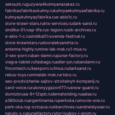
seksuzb.ru
guzywia4kuhnyanazakaz.ru
fabrikaofabrikaokuhny.ru
kuhnyaekuhnyaafabrika.ru
kuhnyaykuhnyayfabrika.ru
e-abis1c.ru
store-brawl-stars.ru
kts-services.ru
dark-sand.ru
sindika-01.ru
sp-life.ru
x-legion.ru
sib-archives.ru
e-abis-1-c.ru
sindika01.ru
venda-festival.ru
store-brawlstars.ru
dooraleksandria.ru
antenna-highly.ru
mine-lab-msk.ru
1-mus.ru
3-sex-porn.ru
ban-damn.ru
purse-factory.ru
viagra-tablet.ru
fasbags.ru
adler-jun.ru
bandamn.ru
fincontech.ru
3sexporn.ru
1mus.ru
darksand.ru
rebus-toys.ru
minelab-msk.ru
rtdco.ru
seo-prodvizhenie-sajtov-stroitelnyh-kompanij.ru
card-voice.ru
rulonnyygazon177.ru
snow-guard.ru
domizbrusa-9x12spb.ru
demaholding.ru
aalse.ru
a380club.ru
argentinamia.ru
perkoka.ru
movie-one.ru
perk-oka.ru
g-octopus.ru
sibarchives.ru
andreislyusar.ru
naruto-x.ru
pursefactory.ru
tor-lyubov-i-grom.ru