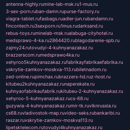
antenna-highly.ru
mine-lab-msk.ru
1-mus.ru
3-sex-porn.ru
ban-damn.ru
purse-factory.ru
viagra-tablet.ru
fasbags.ru
adler-jun.ru
bandamn.ru
fincontech.ru
3sexporn.ru
1mus.ru
darksand.ru
rebus-toys.ru
minelab-msk.ru
alabuga-cityhotel.ru
medsprawo-4-ka.ru
2864420.ru
blagodarenie-spb.ru
zajmy24.ru
tovudyi-4-kuhnyanazakaz.ru
brazzerscom.ru
medsprawo4ka.ru
xehyroo5kuhnyanazakaz.ru
fabrikayfabrikaefabrika.ru
vskrytie-zamkov-moskva-113.ru
biletnadom.ru
zed-online.ru
pimchax.ru
brazzers-hd.ru
z-host.ru
kitubeu2kuhnyanazakaz.ru
naperekate.ru
kuhnyaofabrikaufabrik.ru
kitubeu-2-kuhnyanazakaz.ru
xehyroo-5-kuhnyanazakaz.ru
cs-68.ru
guzywia-4-kuhnyanazakaz.ru
mir-tk.ru
vlknrussia.ru
cs68.ru
vladivostok-map.ru
video-seks.ru
bankaribi.ru
raszar.ru
vskrytie-zamkov-moskva113.ru
lipetsktelecom.ru
tovudyi4kuhnyanazakaz.ru