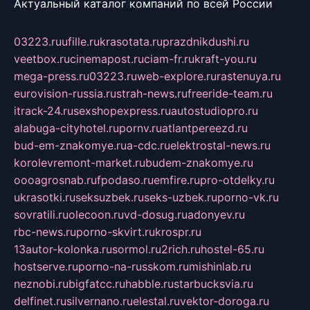
Актуальный каталог компаний по всей России
03223.ru
ufille.ru
krasotata.ru
prazdnikdushi.ru
veetbox.ru
cinemapost.ru
ciam-fr.ru
kraft-you.ru
mega-press.ru
03223.ru
web-explore.ru
rastenuya.ru
eurovision-russia.ru
strah-news.ru
freeride-team.ru
itrack-24.ru
sexshopexpress.ru
autostudiopro.ru
alabuga-cityhotel.ru
pornv.ru
atlantpereezd.ru
bud-em-znakomye.ru
a-cdc.ru
elektrostal-news.ru
korolevremont-market.ru
budem-znakomye.ru
oooagrosnab.ru
fpodaso.ru
emfire.ru
pro-otdelky.ru
ukrasotki.ru
seksuzbek.ru
seks-uzbek.ru
porno-vk.ru
sovratili.ru
olecoon.ru
vd-dosug.ru
adonyev.ru
rbc-news.ru
porno-skvirt.ru
krospr.ru
13autor-kolonka.ru
sormol.ru
2rich.ru
hostel-65.ru
hostserve.ru
porno-na-russkom.ru
mishinlab.ru
neznobi.ru
bigfatcc.ru
habble.ru
starbucksvia.ru
delfinet.ru
silvernano.ru
elestal.ru
vektor-doroga.ru