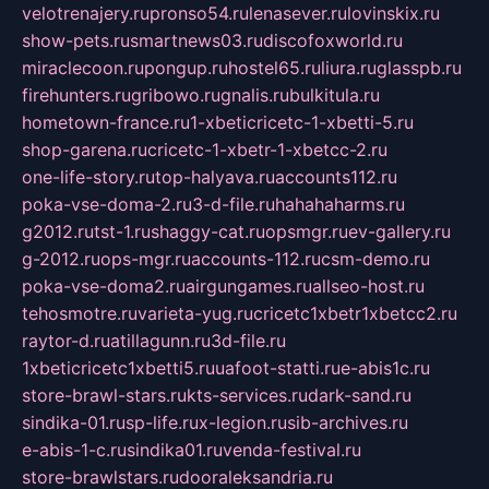
velotrenajery.ru
pronso54.ru
lenasever.ru
lovinskix.ru
show-pets.ru
smartnews03.ru
discofoxworld.ru
miraclecoon.ru
pongup.ru
hostel65.ru
liura.ru
glasspb.ru
firehunters.ru
gribowo.ru
gnalis.ru
bulkitula.ru
hometown-france.ru
1-xbeticricetc-1-xbetti-5.ru
shop-garena.ru
cricetc-1-xbetr-1-xbetcc-2.ru
one-life-story.ru
top-halyava.ru
accounts112.ru
poka-vse-doma-2.ru
3-d-file.ru
hahahaharms.ru
g2012.ru
tst-1.ru
shaggy-cat.ru
opsmgr.ru
ev-gallery.ru
g-2012.ru
ops-mgr.ru
accounts-112.ru
csm-demo.ru
poka-vse-doma2.ru
airgungames.ru
allseo-host.ru
tehosmotre.ru
varieta-yug.ru
cricetc1xbetr1xbetcc2.ru
raytor-d.ru
atillagunn.ru
3d-file.ru
1xbeticricetc1xbetti5.ru
uafoot-statti.ru
e-abis1c.ru
store-brawl-stars.ru
kts-services.ru
dark-sand.ru
sindika-01.ru
sp-life.ru
x-legion.ru
sib-archives.ru
e-abis-1-c.ru
sindika01.ru
venda-festival.ru
store-brawlstars.ru
dooraleksandria.ru