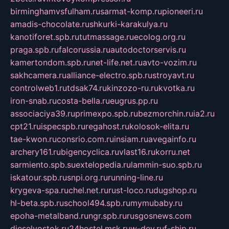
birminghamvsfulham.ru
sarmat-komp.ru
pioneeri.ru
amadis-chocolate.ru
shkurki-karakulya.ru
kanotiforet.spb.ru
tutmassage.ru
ecolog.org.ru
praga.spb.ru
falcorussia.ru
autodoctorservis.ru
kamertondom.spb.ru
net-life.net.ru
avto-vozim.ru
sakhcamera.ru
alliance-electro.spb.ru
stroyavt.ru
controlweb1.ru
tdsak74.ru
kinzozo-ru.ru
kvotka.ru
iron-snab.ru
costa-bella.ru
eugrus.pp.ru
associaciya39.ru
primexpo.spb.ru
bezmorchin.ru
ia2.ru
cpt21.ru
ispecspb.ru
regahost.ru
kolosok-elita.ru
tae-kwon.ru
consrio.com.ru
insiam.ru
avegainfo.ru
archery161.ru
bigencyclica.ru
vlast16.ru
korru.net
sarmiento.spb.su
extelopedia.ru
lammin-suo.spb.ru
iskatour.spb.ru
snpi.org.ru
running-line.ru
krygeva-spa.ru
chel.net.ru
rust-loco.ru
dugshop.ru
hl-beta.spb.ru
school494.spb.ru
mymubaby.ru
epoha-metalband.ru
ngr.spb.ru
rusgosnews.com
dieselvostok.ru
24hostel.msk.ru
w-dev.ru
f-ship.ru