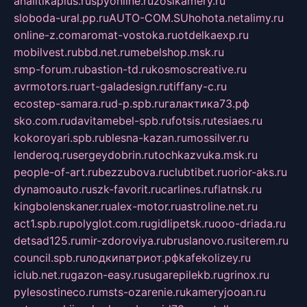
analitikaplus.ru
spyonline.ru
zosikamery.ru
sloboda-ural.pp.ru
AUTO-COM.SU
hohota.net
alimy.ru
online-z.com
aromat-vostoka.ru
otdelkaexp.ru
mobilvest.ru
bbd.net.ru
mebelshop.msk.ru
smp-forum.ru
bastion-td.ru
kosmoscreative.ru
avrmotors.ru
art-galadesign.ru
tiffany-c.ru
ecostep-samara.ru
d-p.spb.ru
галактика73.рф
sko.com.ru
davitamebel-spb.ru
fotsis.ru
tesiaes.ru
kokoroyari.spb.ru
blesna-kazan.ru
mossilver.ru
lenderoq.ru
sergeydobrin.ru
tochkazvuka.msk.ru
people-of-art.ru
bezzubova.ru
clubtibet.ru
orior-aks.ru
dynamoauto.ru
szk-favorit.ru
carlines.ru
flatnsk.ru
kingbolenskaner.ru
alex-motor.ru
astroline.net.ru
act1.spb.ru
polyglot.com.ru
gidlipetsk.ru
ooo-driada.ru
detsad125.ru
mir-zdoroviya.ru
bruslanovo.ru
siterem.ru
council.spb.ru
лодкипатриот.рф
kafekolizey.ru
iclub.net.ru
gazon-easy.ru
sugarepilekb.ru
grinox.ru
pylesostineco.ru
msts-ozarenie.ru
kameryjooan.ru