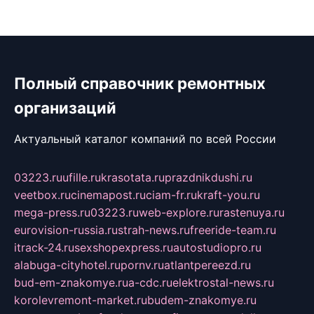
Полный справочник ремонтных
организаций
Актуальный каталог компаний по всей России
03223.ru
ufille.ru
krasotata.ru
prazdnikdushi.ru
veetbox.ru
cinemapost.ru
ciam-fr.ru
kraft-you.ru
mega-press.ru
03223.ru
web-explore.ru
rastenuya.ru
eurovision-russia.ru
strah-news.ru
freeride-team.ru
itrack-24.ru
sexshopexpress.ru
autostudiopro.ru
alabuga-cityhotel.ru
pornv.ru
atlantpereezd.ru
bud-em-znakomye.ru
a-cdc.ru
elektrostal-news.ru
korolevremont-market.ru
budem-znakomye.ru