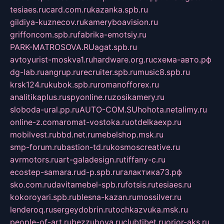
tesiaes.ru
card.com.ru
kazanka.spb.ru
gildiya-kuznecov.ru
kameryboavision.ru
griffoncom.spb.ru
fabrika-emotsiy.ru
PARK-MATROSOVA.RU
agat.spb.ru
avtoyurist-moskva1.ru
hardware.org.ru
схема-авто.рф
dg-lab.ru
angrup.ru
recruiter.spb.ru
music8.spb.ru
krsk124.ru
kubok.spb.ru
romanofforex.ru
analitikaplus.ru
spyonline.ru
zosikamery.ru
sloboda-ural.pp.ru
AUTO-COM.SU
hohota.net
alimy.ru
online-z.com
aromat-vostoka.ru
otdelkaexp.ru
mobilvest.ru
bbd.net.ru
mebelshop.msk.ru
smp-forum.ru
bastion-td.ru
kosmoscreative.ru
avrmotors.ru
art-galadesign.ru
tiffany-c.ru
ecostep-samara.ru
d-p.spb.ru
галактика73.рф
sko.com.ru
davitamebel-spb.ru
fotsis.ru
tesiaes.ru
kokoroyari.spb.ru
blesna-kazan.ru
mossilver.ru
lenderoq.ru
sergeydobrin.ru
tochkazvuka.msk.ru
people-of-art.ru
bezzubova.ru
clubtibet.ru
orior-aks.ru