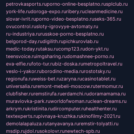
petrovkasports.ru
porno-online-besplatno.ru
splclub.ru
york-life.ru
doroga-expo.ru
ribery.ru
cleanmedicine.ru
slovar-ivrit.ru
porno-video-besplatno.ru
seks-365.ru
ovucontrol.ru
sloty-igrovyye-avtomaty.ru
ru-industriya.ru
russkoe-porno-besplatno.ru
belgorod-day.ru
digilith.ru
pichkurovlab.ru
medic-today.ru
taksu.ru
comp123.ru
don-ykt.ru
teensvoice.ru
imgsharing.ru
domashnee-porno.ru
eva-elfie.ru
foto-tur.ru
biz-doska.ru
metropoltravel.ru
veslo-i-yakor.ru
borodino-media.ru
rostotsky.ru
regionufa.ru
weiss-bet.ru
zaryna.ru
casinotablet.ru
universalia.ru
remont-mebeli-moscow.ru
termomur.ru
clubfisher.ru
remstirufa.ru
erdamchi.ru
doramamama.ru
muraviovka-park.ru
worldofwoman.ru
clean-dreams.ru
arkrym.ru
kristinita.ru
dircomputer.ru
healthenter.ru
textexperts.ru
pivnaya-kruzhka.ru
kinofilmy-2021.ru
demolalapaluza.ru
tanyavanya.ru
remstir-tolyatti.ru
msdip.ru
jdol.ru
sokolovr.ru
newtech-spb.ru