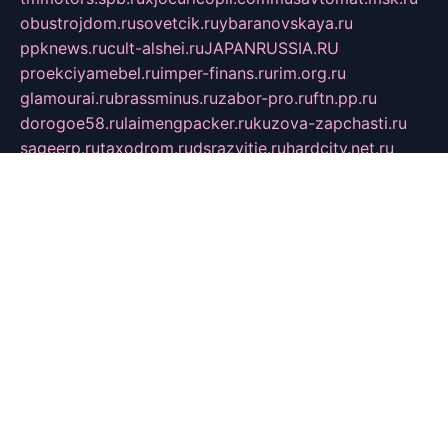
obustrojdom.ru
sovetcik.ru
ybaranovskaya.ru
ppknews.ru
cult-alshei.ru
JAPANRUSSIA.RU
proekciyamebel.ru
imper-finans.ru
rim.org.ru
glamourai.ru
brassminus.ru
zabor-pro.ru
ftn.pp.ru
dorogoe58.ru
laimengpacker.ru
kuzova-zapchasti.ru
sageerp.ru
taxodrom.ru
dsrazvitie.ru
hardcity.net.ru
ratinghomegames.ru
topservice25.ru
gubernyan.ru
gtglasslined.ru
ii4.ru
tssport.spb.ru
andorra24.com
blackwallstreet.ru
oboimos.ru
optim-doors.com.ru
ikuch.ru
nycr.org.ru
npa21.ru
vremya-ch.spb.ru
desert000.ru
ivtorgi.ru
ifiori.ru
catalog-statei.ru
dcv.org.ru
spetsmaster174.ru
ipkameryhiseeu.ru
dum26.ru
ruspol.spb.ru
fr-opendp.ru
kam-solnyshko.ru
cheyenne-arapaho.ru
sevzapmetal.spb.ru
ted-lapidus.spb.ru
parasite-eliminator.ru
sigma-complete.ru
modernworld.ru
dama-moda.ru
eholot-group.ru
sk-nvkz.ru
DRONGOLD.RU