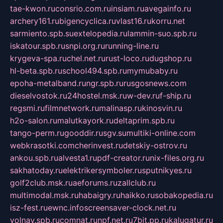
tae-kwon.ru
consrio.com.ru
insiam.ru
avegainfo.ru
archery161.ru
bigencyclica.ru
vlast16.ru
korru.net
sarmiento.spb.su
extelopedia.ru
lammin-suo.spb.ru
iskatour.spb.ru
snpi.org.ru
running-line.ru
krygeva-spa.ru
chel.net.ru
rust-loco.ru
dugshop.ru
hl-beta.spb.ru
school494.spb.ru
mymubaby.ru
epoha-metalband.ru
ngr.spb.ru
rusgosnews.com
dieselvostok.ru
24hostel.msk.ru
w-dev.ru
f-ship.ru
regsmi.ru
filmnetwork.ru
malinasp.ru
kinosvin.ru
h2o-salon.ru
malutkayork.ru
deltaprim.spb.ru
tango-perm.ru
gooddir.ru
sgv.su
multiki-online.com
webkrasotki.com
cherinvest.ru
detskiy-ostrov.ru
ankou.spb.ru
alvesta1.ru
pdf-creator.ru
nix-files.org.ru
sakhatoday.ru
elektrikersymboler.ru
sputnikyes.ru
golf2club.msk.ru
aeforums.ru
zallclub.ru
multimodal.msk.ru
habaigry.ru
haikko.ru
sobakopedia.ru
isz-fest.ru
ewnc.info
screensaver-clock.net.ru
volnav.spb.ru
comnat.ru
npf.net.ru
7bit.pp.ru
kalugatur.ru