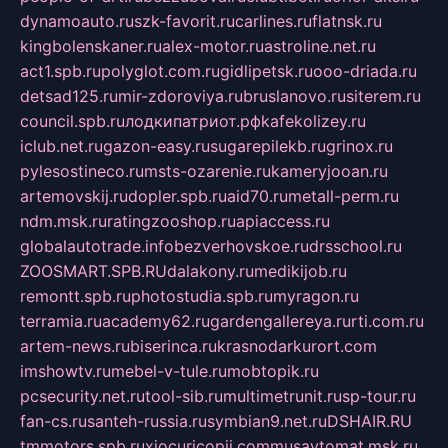
dynamoauto.ru
szk-favorit.ru
carlines.ru
flatnsk.ru
kingbolenskaner.ru
alex-motor.ru
astroline.net.ru
act1.spb.ru
polyglot.com.ru
gidlipetsk.ru
ooo-driada.ru
detsad125.ru
mir-zdoroviya.ru
bruslanovo.ru
siterem.ru
council.spb.ru
лодкипатриот.рф
kafekolizey.ru
iclub.net.ru
gazon-easy.ru
sugarepilekb.ru
grinox.ru
pylesostineco.ru
msts-ozarenie.ru
kameryjooan.ru
artemovskij.ru
dopler.spb.ru
aid70.ru
metall-perm.ru
ndm.msk.ru
ratingzooshop.ru
apiaccess.ru
globalautotrade.info
bezverhovskoe.ru
drsschool.ru
ZOOSMART.SPB.RU
dalakony.ru
medikijob.ru
remontt.spb.ru
photostudia.spb.ru
myragon.ru
terramia.ru
academy62.ru
gardengallereya.ru
rti.com.ru
artem-news.ru
biserinca.ru
krasnodarkurort.com
imshowtv.ru
mebel-v-tule.ru
mobtopik.ru
pcsecurity.net.ru
tool-sib.ru
multimetrunit.ru
sp-tour.ru
fan-cs.ru
santeh-russia.ru
symbian9.net.ru
DSHAIR.RU
tmmotors.spb.ru
xjocuricopii.com
musavtomat.msk.ru