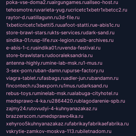
poka-vse-doma2.ru
airgungames.ru
allseo-host.ru
tehosmotre.ru
varieta-yug.ru
cricetc1xbetr1xbetcc2.ru
raytor-d.ru
atillagunn.ru
3d-file.ru
1xbeticricetc1xbetti5.ru
uafoot-statti.ru
e-abis1c.ru
store-brawl-stars.ru
kts-services.ru
dark-sand.ru
sindika-01.ru
sp-life.ru
x-legion.ru
sib-archives.ru
e-abis-1-c.ru
sindika01.ru
venda-festival.ru
store-brawlstars.ru
dooraleksandria.ru
antenna-highly.ru
mine-lab-msk.ru
1-mus.ru
3-sex-porn.ru
ban-damn.ru
purse-factory.ru
viagra-tablet.ru
fasbags.ru
adler-jun.ru
bandamn.ru
fincontech.ru
3sexporn.ru
1mus.ru
darksand.ru
rebus-toys.ru
minelab-msk.ru
alabuga-cityhotel.ru
medsprawo-4-ka.ru
2864420.ru
blagodarenie-spb.ru
zajmy24.ru
tovudyi-4-kuhnyanazakaz.ru
brazzerscom.ru
medsprawo4ka.ru
xehyroo5kuhnyanazakaz.ru
fabrikayfabrikaefabrika.ru
vskrytie-zamkov-moskva-113.ru
biletnadom.ru