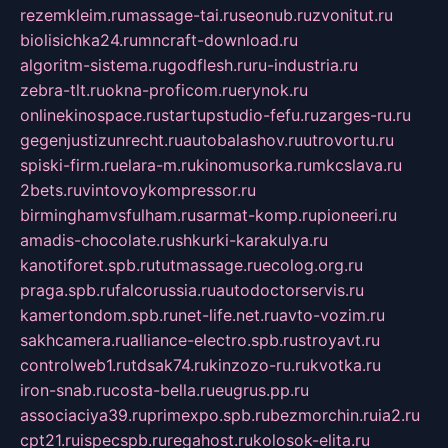
rezemkleim.ru
massage-tai.ru
seonub.ru
zvonitut.ru
biolisichka24.ru
mncraft-download.ru
algoritm-sistema.ru
godflesh.ru
ru-industria.ru
zebra-tlt.ru
okna-proficom.ru
erynok.ru
onlinekinospace.ru
startupstudio-fefu.ru
zarges-ru.ru
gegenjustizunrecht.ru
autobalashov.ru
utrovortu.ru
spiski-firm.ru
elara-m.ru
kinomusorka.ru
mkcslava.ru
2bets.ru
vintovoykompressor.ru
birminghamvsfulham.ru
sarmat-komp.ru
pioneeri.ru
amadis-chocolate.ru
shkurki-karakulya.ru
kanotiforet.spb.ru
tutmassage.ru
ecolog.org.ru
praga.spb.ru
falcorussia.ru
autodoctorservis.ru
kamertondom.spb.ru
net-life.net.ru
avto-vozim.ru
sakhcamera.ru
alliance-electro.spb.ru
stroyavt.ru
controlweb1.ru
tdsak74.ru
kinzozo-ru.ru
kvotka.ru
iron-snab.ru
costa-bella.ru
eugrus.pp.ru
associaciya39.ru
primexpo.spb.ru
bezmorchin.ru
ia2.ru
cpt21.ru
ispecspb.ru
regahost.ru
kolosok-elita.ru