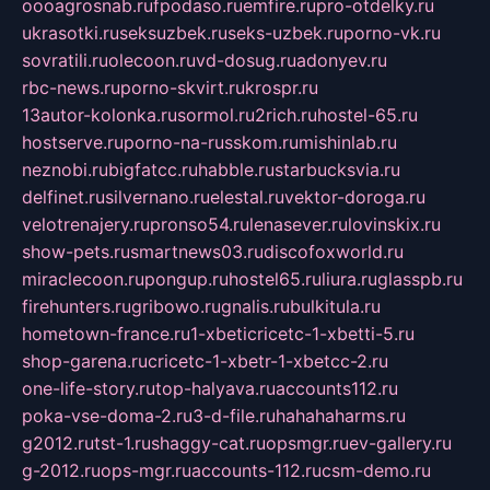
oooagrosnab.ru
fpodaso.ru
emfire.ru
pro-otdelky.ru
ukrasotki.ru
seksuzbek.ru
seks-uzbek.ru
porno-vk.ru
sovratili.ru
olecoon.ru
vd-dosug.ru
adonyev.ru
rbc-news.ru
porno-skvirt.ru
krospr.ru
13autor-kolonka.ru
sormol.ru
2rich.ru
hostel-65.ru
hostserve.ru
porno-na-russkom.ru
mishinlab.ru
neznobi.ru
bigfatcc.ru
habble.ru
starbucksvia.ru
delfinet.ru
silvernano.ru
elestal.ru
vektor-doroga.ru
velotrenajery.ru
pronso54.ru
lenasever.ru
lovinskix.ru
show-pets.ru
smartnews03.ru
discofoxworld.ru
miraclecoon.ru
pongup.ru
hostel65.ru
liura.ru
glasspb.ru
firehunters.ru
gribowo.ru
gnalis.ru
bulkitula.ru
hometown-france.ru
1-xbeticricetc-1-xbetti-5.ru
shop-garena.ru
cricetc-1-xbetr-1-xbetcc-2.ru
one-life-story.ru
top-halyava.ru
accounts112.ru
poka-vse-doma-2.ru
3-d-file.ru
hahahaharms.ru
g2012.ru
tst-1.ru
shaggy-cat.ru
opsmgr.ru
ev-gallery.ru
g-2012.ru
ops-mgr.ru
accounts-112.ru
csm-demo.ru