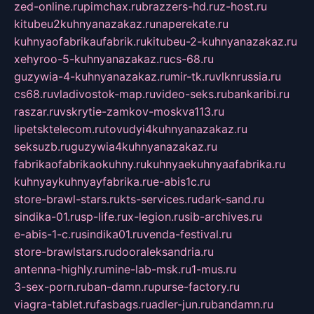
zed-online.ru
pimchax.ru
brazzers-hd.ru
z-host.ru
kitubeu2kuhnyanazakaz.ru
naperekate.ru
kuhnyaofabrikaufabrik.ru
kitubeu-2-kuhnyanazakaz.ru
xehyroo-5-kuhnyanazakaz.ru
cs-68.ru
guzywia-4-kuhnyanazakaz.ru
mir-tk.ru
vlknrussia.ru
cs68.ru
vladivostok-map.ru
video-seks.ru
bankaribi.ru
raszar.ru
vskrytie-zamkov-moskva113.ru
lipetsktelecom.ru
tovudyi4kuhnyanazakaz.ru
seksuzb.ru
guzywia4kuhnyanazakaz.ru
fabrikaofabrikaokuhny.ru
kuhnyaekuhnyaafabrika.ru
kuhnyaykuhnyayfabrika.ru
e-abis1c.ru
store-brawl-stars.ru
kts-services.ru
dark-sand.ru
sindika-01.ru
sp-life.ru
x-legion.ru
sib-archives.ru
e-abis-1-c.ru
sindika01.ru
venda-festival.ru
store-brawlstars.ru
dooraleksandria.ru
antenna-highly.ru
mine-lab-msk.ru
1-mus.ru
3-sex-porn.ru
ban-damn.ru
purse-factory.ru
viagra-tablet.ru
fasbags.ru
adler-jun.ru
bandamn.ru