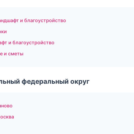
андшафт и благоустройство
оки
фт и благоустройство
е и сметы
альный федеральный округ
аново
осква