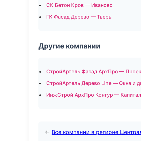
СК Бетон Кров — Иваново
ГК Фасад Дерево — Тверь
Другие компании
СтройАртель Фасад АрхПро — Проект
СтройАртель Дерево Line — Окна и 
ИнжСтрой АрхПро Контур — Капитал
←
Все компании в регионе Центр