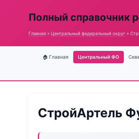
Полный справочник 
Главная
»
Центральный федеральный округ
» Стр
🏠 Главная
Центральный ФО
Сев
СтройАртель Ф