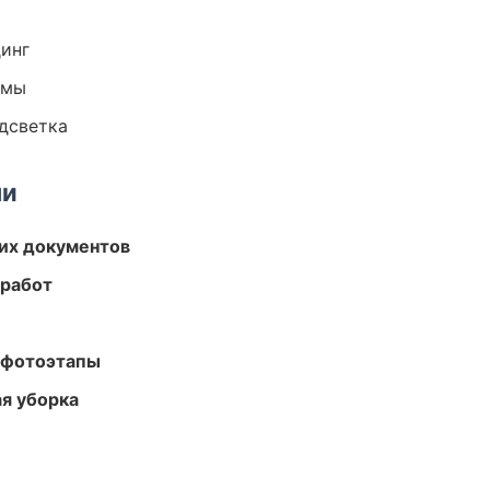
динг
емы
одсветка
ми
их документов
 работ
 фотоэтапы
ая уборка