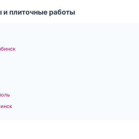
 и плиточные работы
ябинск
поль
бинск