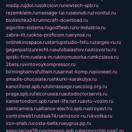
msdip.ru
jdol.ru
sokolovr.ru
newtech-spb.ru
rezemkleim.ru
massage-tai.ru
seonub.ru
zvonitut.ru
biolisichka24.ru
mncraft-download.ru
algoritm-sistema.ru
godflesh.ru
ru-industria.ru
zebra-tlt.ru
okna-proficom.ru
erynok.ru
onlinekinospace.ru
startupstudio-fefu.ru
zarges-ru.ru
gegenjustizunrecht.ru
autobalashov.ru
utrovortu.ru
spiski-firm.ru
elara-m.ru
kinomusorka.ru
mkcslava.ru
2bets.ru
vintovoykompressor.ru
birminghamvsfulham.ru
sarmat-komp.ru
pioneeri.ru
amadis-chocolate.ru
shkurki-karakulya.ru
kanotiforet.spb.ru
tutmassage.ru
ecolog.org.ru
praga.spb.ru
falcorussia.ru
autodoctorservis.ru
kamertondom.spb.ru
net-life.net.ru
avto-vozim.ru
sakhcamera.ru
alliance-electro.spb.ru
stroyavt.ru
controlweb1.ru
tdsak74.ru
kinzozo-ru.ru
kvotka.ru
iron-snab.ru
costa-bella.ru
eugrus.pp.ru
associaciya39.ru
primexpo.spb.ru
bezmorchin.ru
ia2.ru