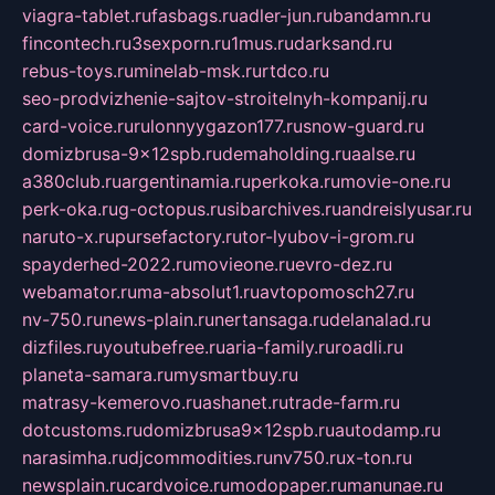
viagra-tablet.ru
fasbags.ru
adler-jun.ru
bandamn.ru
fincontech.ru
3sexporn.ru
1mus.ru
darksand.ru
rebus-toys.ru
minelab-msk.ru
rtdco.ru
seo-prodvizhenie-sajtov-stroitelnyh-kompanij.ru
card-voice.ru
rulonnyygazon177.ru
snow-guard.ru
domizbrusa-9x12spb.ru
demaholding.ru
aalse.ru
a380club.ru
argentinamia.ru
perkoka.ru
movie-one.ru
perk-oka.ru
g-octopus.ru
sibarchives.ru
andreislyusar.ru
naruto-x.ru
pursefactory.ru
tor-lyubov-i-grom.ru
spayderhed-2022.ru
movieone.ru
evro-dez.ru
webamator.ru
ma-absolut1.ru
avtopomosch27.ru
nv-750.ru
news-plain.ru
nertansaga.ru
delanalad.ru
dizfiles.ru
youtubefree.ru
aria-family.ru
roadli.ru
planeta-samara.ru
mysmartbuy.ru
matrasy-kemerovo.ru
ashanet.ru
trade-farm.ru
dotcustoms.ru
domizbrusa9x12spb.ru
autodamp.ru
narasimha.ru
djcommodities.ru
nv750.ru
x-ton.ru
newsplain.ru
cardvoice.ru
modopaper.ru
manunae.ru