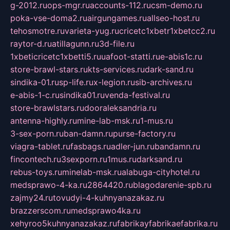
g-2012.ru
ops-mgr.ru
accounts-112.ru
csm-demo.ru
poka-vse-doma2.ru
airgungames.ru
allseo-host.ru
tehosmotre.ru
varieta-yug.ru
cricetc1xbetr1xbetcc2.ru
raytor-d.ru
atillagunn.ru
3d-file.ru
1xbeticricetc1xbetti5.ru
uafoot-statti.ru
e-abis1c.ru
store-brawl-stars.ru
kts-services.ru
dark-sand.ru
sindika-01.ru
sp-life.ru
x-legion.ru
sib-archives.ru
e-abis-1-c.ru
sindika01.ru
venda-festival.ru
store-brawlstars.ru
dooraleksandria.ru
antenna-highly.ru
mine-lab-msk.ru
1-mus.ru
3-sex-porn.ru
ban-damn.ru
purse-factory.ru
viagra-tablet.ru
fasbags.ru
adler-jun.ru
bandamn.ru
fincontech.ru
3sexporn.ru
1mus.ru
darksand.ru
rebus-toys.ru
minelab-msk.ru
alabuga-cityhotel.ru
medsprawo-4-ka.ru
2864420.ru
blagodarenie-spb.ru
zajmy24.ru
tovudyi-4-kuhnyanazakaz.ru
brazzerscom.ru
medsprawo4ka.ru
xehyroo5kuhnyanazakaz.ru
fabrikayfabrikaefabrika.ru