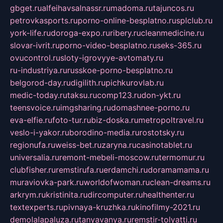
gbget.ru
alfeihavsalnassr.ru
madoma.ru
tajuncos.ru
petrovkasports.ru
porno-online-besplatno.ru
splclub.ru
york-life.ru
doroga-expo.ru
ribery.ru
cleanmedicine.ru
slovar-ivrit.ru
porno-video-besplatno.ru
seks-365.ru
ovucontrol.ru
sloty-igrovyye-avtomaty.ru
ru-industriya.ru
russkoe-porno-besplatno.ru
belgorod-day.ru
digilith.ru
pichkurovlab.ru
medic-today.ru
taksu.ru
comp123.ru
don-ykt.ru
teensvoice.ru
imgsharing.ru
domashnee-porno.ru
eva-elfie.ru
foto-tur.ru
biz-doska.ru
metropoltravel.ru
veslo-i-yakor.ru
borodino-media.ru
rostotsky.ru
regionufa.ru
weiss-bet.ru
zaryna.ru
casinotablet.ru
universalia.ru
remont-mebeli-moscow.ru
termomur.ru
clubfisher.ru
remstirufa.ru
erdamchi.ru
doramamama.ru
muraviovka-park.ru
worldofwoman.ru
clean-dreams.ru
arkrym.ru
kristinita.ru
dircomputer.ru
healthenter.ru
textexperts.ru
pivnaya-kruzhka.ru
kinofilmy-2021.ru
demolalapaluza.ru
tanyavanya.ru
remstir-tolyatti.ru