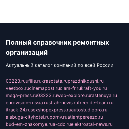
Полный справочник ремонтных
организаций
Актуальный каталог компаний по всей России
03223.ru
ufille.ru
krasotata.ru
prazdnikdushi.ru
veetbox.ru
cinemapost.ru
ciam-fr.ru
kraft-you.ru
mega-press.ru
03223.ru
web-explore.ru
rastenuya.ru
eurovision-russia.ru
strah-news.ru
freeride-team.ru
itrack-24.ru
sexshopexpress.ru
autostudiopro.ru
alabuga-cityhotel.ru
pornv.ru
atlantpereezd.ru
bud-em-znakomye.ru
a-cdc.ru
elektrostal-news.ru