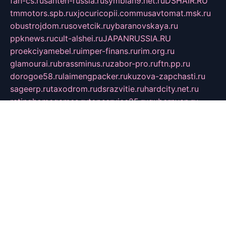
fan-cs.ru
santeh-russia.ru
symbian9.net.ru
DSHAIR.RU
tmmotors.spb.ru
xjocuricopii.com
musavtomat.msk.ru
obustrojdom.ru
sovetcik.ru
ybaranovskaya.ru
ppknews.ru
cult-alshei.ru
JAPANRUSSIA.RU
proekciyamebel.ru
imper-finans.ru
rim.org.ru
glamourai.ru
brassminus.ru
zabor-pro.ru
ftn.pp.ru
dorogoe58.ru
laimengpacker.ru
kuzova-zapchasti.ru
sageerp.ru
taxodrom.ru
dsrazvitie.ru
hardcity.net.ru
ratinghomegames.ru
topservice25.ru
gubernyan.ru
gtglasslined.ru
ii4.ru
tssport.spb.ru
andorra24.com
blackwallstreet.ru
oboimos.ru
optim-doors.com.ru
ikuch.ru
nycr.org.ru
npa21.ru
vremya-ch.spb.ru
desert000.ru
ivtorgi.ru
ifiori.ru
catalog-statei.ru
dcv.org.ru
spetsmaster174.ru
ipkameryhiseeu.ru
dum26.ru
ruspol.spb.ru
fr-opendp.ru
kam-solnyshko.ru
cheyenne-arapaho.ru
sevzapmetal.spb.ru
ted-lapidus.spb.ru
parasite-eliminator.ru
sigma-complete.ru
modernworld.ru
dama-moda.ru