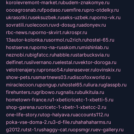
korolevremont-market.ru
budem-znakomye.ru
oooagrosnab.ru
fpodaso.ru
emfire.ru
pro-otdelky.ru
ukrasotki.ru
seksuzbek.ru
seks-uzbek.ru
porno-vk.ru
sovratili.ru
olecoon.ru
vd-dosug.ru
adonyev.ru
rbc-news.ru
porno-skvirt.ru
krospr.ru
13autor-kolonka.ru
sormol.ru
2rich.ru
hostel-65.ru
hostserve.ru
porno-na-russkom.ru
mishinlab.ru
neznobi.ru
bigfatcc.ru
habble.ru
starbucksvia.ru
delfinet.ru
silvernano.ru
elestal.ru
vektor-doroga.ru
velotrenajery.ru
pronso54.ru
lenasever.ru
lovinskix.ru
show-pets.ru
smartnews03.ru
discofoxworld.ru
miraclecoon.ru
pongup.ru
hostel65.ru
liura.ru
glasspb.ru
firehunters.ru
gribowo.ru
gnalis.ru
bulkitula.ru
hometown-france.ru
1-xbeticricetc-1-xbetti-5.ru
shop-garena.ru
cricetc-1-xbetr-1-xbetcc-2.ru
one-life-story.ru
top-halyava.ru
accounts112.ru
poka-vse-doma-2.ru
3-d-file.ru
hahahaharms.ru
g2012.ru
tst-1.ru
shaggy-cat.ru
opsmgr.ru
ev-gallery.ru