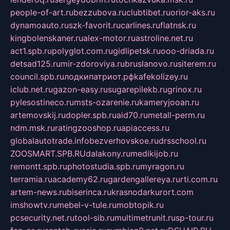
people-of-art.ru
bezzubova.ru
clubtibet.ru
orior-aks.ru
dynamoauto.ru
szk-favorit.ru
carlines.ru
flatnsk.ru
kingbolenskaner.ru
alex-motor.ru
astroline.net.ru
act1.spb.ru
polyglot.com.ru
gidlipetsk.ru
ooo-driada.ru
detsad125.ru
mir-zdoroviya.ru
bruslanovo.ru
siterem.ru
council.spb.ru
лодкипатриот.рф
kafekolizey.ru
iclub.net.ru
gazon-easy.ru
sugarepilekb.ru
grinox.ru
pylesostineco.ru
msts-ozarenie.ru
kameryjooan.ru
artemovskij.ru
dopler.spb.ru
aid70.ru
metall-perm.ru
ndm.msk.ru
ratingzooshop.ru
apiaccess.ru
globalautotrade.info
bezverhovskoe.ru
drsschool.ru
ZOOSMART.SPB.RU
dalakony.ru
medikijob.ru
remontt.spb.ru
photostudia.spb.ru
myragon.ru
terramia.ru
academy62.ru
gardengallereya.ru
rti.com.ru
artem-news.ru
biserinca.ru
krasnodarkurort.com
imshowtv.ru
mebel-v-tule.ru
mobtopik.ru
pcsecurity.net.ru
tool-sib.ru
multimetrunit.ru
sp-tour.ru