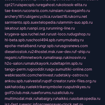
cpt21.ru
ispecspb.ru
regahost.ru
kolosok-elita.ru
tae-kwon.ru
consrio.com.ru
insiam.ru
avegainfo.ru
archery161.ru
bigencyclica.ru
vlast16.ru
korru.net
sarmiento.spb.su
extelopedia.ru
lammin-suo.spb.ru
iskatour.spb.ru
snpi.org.ru
running-line.ru
krygeva-spa.ru
chel.net.ru
rust-loco.ru
dugshop.ru
hl-beta.spb.ru
school494.spb.ru
mymubaby.ru
epoha-metalband.ru
ngr.spb.ru
rusgosnews.com
dieselvostok.ru
24hostel.msk.ru
w-dev.ru
f-ship.ru
regsmi.ru
filmnetwork.ru
malinasp.ru
kinosvin.ru
h2o-salon.ru
malutkayork.ru
deltaprim.spb.ru
tango-perm.ru
gooddir.ru
sgv.su
multiki-online.com
webkrasotki.com
cherinvest.ru
detskiy-ostrov.ru
ankou.spb.ru
alvesta1.ru
pdf-creator.ru
nix-files.org.ru
sakhatoday.ru
elektrikersymboler.ru
sputnikyes.ru
golf2club.msk.ru
aeforums.ru
zallclub.ru
multimodal.msk.ru
habaigry.ru
haikko.ru
sobakopedia.ru
isz-fest.ru
ewnc.info
screensaver-clock.net.ru