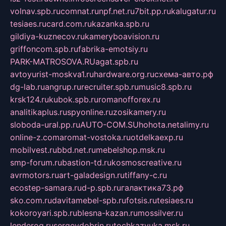
volnav.spb.ru
comnat.ru
npf.net.ru
7bit.pp.ru
kalugatur.ru
tesiaes.ru
card.com.ru
kazanka.spb.ru
gildiya-kuznecov.ru
kameryboavision.ru
griffoncom.spb.ru
fabrika-emotsiy.ru
PARK-MATROSOVA.RU
agat.spb.ru
avtoyurist-moskva1.ru
hardware.org.ru
схема-авто.рф
dg-lab.ru
angrup.ru
recruiter.spb.ru
music8.spb.ru
krsk124.ru
kubok.spb.ru
romanofforex.ru
analitikaplus.ru
spyonline.ru
zosikamery.ru
sloboda-ural.pp.ru
AUTO-COM.SU
hohota.net
alimy.ru
online-z.com
aromat-vostoka.ru
otdelkaexp.ru
mobilvest.ru
bbd.net.ru
mebelshop.msk.ru
smp-forum.ru
bastion-td.ru
kosmoscreative.ru
avrmotors.ru
art-galadesign.ru
tiffany-c.ru
ecostep-samara.ru
d-p.spb.ru
галактика73.рф
sko.com.ru
davitamebel-spb.ru
fotsis.ru
tesiaes.ru
kokoroyari.spb.ru
blesna-kazan.ru
mossilver.ru
lenderoq.ru
sergeydobrin.ru
tochkazvuka.msk.ru