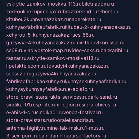
vskrytie-zamkov-moskva-113.ru
biletnadom.ru
zed-online.ru
pimchax.ru
brazzers-hd.ru
z-host.ru
kitubeu2kuhnyanazakaz.ru
naperekate.ru
kuhnyaofabrikaufabrik.ru
kitubeu-2-kuhnyanazakaz.ru
xehyroo-5-kuhnyanazakaz.ru
cs-68.ru
guzywia-4-kuhnyanazakaz.ru
mir-tk.ru
vlknrussia.ru
cs68.ru
vladivostok-map.ru
video-seks.ru
bankaribi.ru
raszar.ru
vskrytie-zamkov-moskva113.ru
lipetsktelecom.ru
tovudyi4kuhnyanazakaz.ru
seksuzb.ru
guzywia4kuhnyanazakaz.ru
fabrikaofabrikaokuhny.ru
kuhnyaekuhnyaafabrika.ru
kuhnyaykuhnyayfabrika.ru
e-abis1c.ru
store-brawl-stars.ru
kts-services.ru
dark-sand.ru
sindika-01.ru
sp-life.ru
x-legion.ru
sib-archives.ru
e-abis-1-c.ru
sindika01.ru
venda-festival.ru
store-brawlstars.ru
dooraleksandria.ru
antenna-highly.ru
mine-lab-msk.ru
1-mus.ru
3-sex-porn.ru
ban-damn.ru
purse-factory.ru