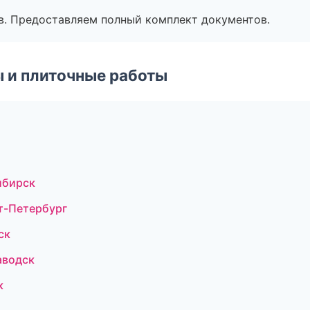
в. Предоставляем полный комплект документов.
 и плиточные работы
ибирск
т-Петербург
ск
аводск
к