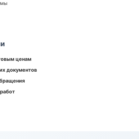
емы
ми
птовым ценам
их документов
обращения
 работ