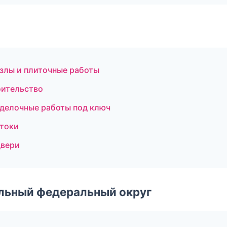
злы и плиточные работы
оительство
делочные работы под ключ
стоки
двери
альный федеральный округ