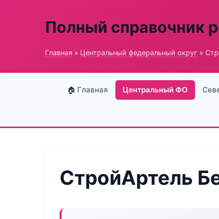
Полный справочник 
Главная
»
Центральный федеральный округ
» Стр
🏠 Главная
Центральный ФО
Сев
СтройАртель Бе