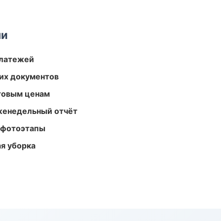
ми
платежей
их документов
птовым ценам
женедельный отчёт
 фотоэтапы
ая уборка