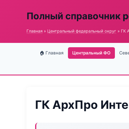
Полный справочник 
Главная
»
Центральный федеральный округ
» ГК 
🏠 Главная
Центральный ФО
Сев
ГК АрхПро Инт