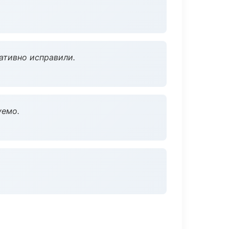
ативно исправили.
уемо.