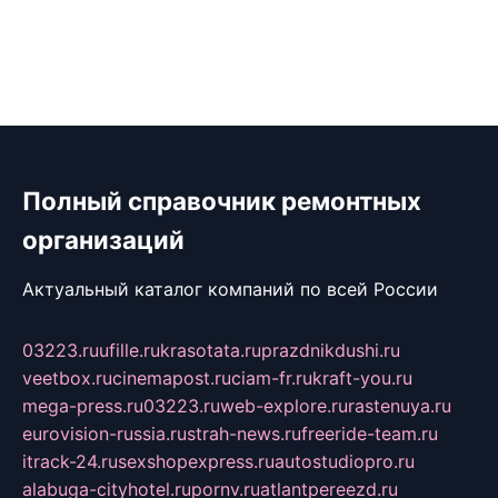
Полный справочник ремонтных
организаций
Актуальный каталог компаний по всей России
03223.ru
ufille.ru
krasotata.ru
prazdnikdushi.ru
veetbox.ru
cinemapost.ru
ciam-fr.ru
kraft-you.ru
mega-press.ru
03223.ru
web-explore.ru
rastenuya.ru
eurovision-russia.ru
strah-news.ru
freeride-team.ru
itrack-24.ru
sexshopexpress.ru
autostudiopro.ru
alabuga-cityhotel.ru
pornv.ru
atlantpereezd.ru