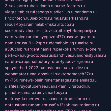
3-sex-porn.ru
ban-damn.ru
purse-factory.ru
viagra-tablet.ru
fasbags.ru
adler-jun.ru
bandamn.ru
fincontech.ru
3sexporn.ru
1mus.ru
darksand.ru
rebus-toys.ru
minelab-msk.ru
rtdco.ru
seo-prodvizhenie-sajtov-stroitelnyh-kompanij.ru
card-voice.ru
rulonnyygazon177.ru
snow-guard.ru
domizbrusa-9x12spb.ru
demaholding.ru
aalse.ru
a380club.ru
argentinamia.ru
perkoka.ru
movie-one.ru
perk-oka.ru
g-octopus.ru
sibarchives.ru
andreislyusar.ru
naruto-x.ru
pursefactory.ru
tor-lyubov-i-grom.ru
spayderhed-2022.ru
movieone.ru
evro-dez.ru
webamator.ru
ma-absolut1.ru
avtopomosch27.ru
nv-750.ru
news-plain.ru
nertansaga.ru
delanalad.ru
dizfiles.ru
youtubefree.ru
aria-family.ru
roadli.ru
planeta-samara.ru
mysmartbuy.ru
matrasy-kemerovo.ru
ashanet.ru
trade-farm.ru
dotcustoms.ru
domizbrusa9x12spb.ru
autodamp.ru