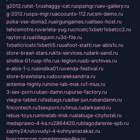
g2012.ru
tst-1.ru
shaggy-cat.ru
opsmgr.ru
ev-gallery.ru
g-2012.ru
ops-mgr.ru
accounts-112.ru
csm-demo.ru
poka-vse-doma2.ru
airgungames.ru
allseo-host.ru
tehosmotre.ru
varieta-yug.ru
cricetc1xbetr1xbetcc2.ru
raytor-d.ru
atillagunn.ru
3d-file.ru
1xbeticricetc1xbetti5.ru
uafoot-statti.ru
e-abis1c.ru
store-brawl-stars.ru
kts-services.ru
dark-sand.ru
sindika-01.ru
sp-life.ru
x-legion.ru
sib-archives.ru
e-abis-1-c.ru
sindika01.ru
venda-festival.ru
store-brawlstars.ru
dooraleksandria.ru
antenna-highly.ru
mine-lab-msk.ru
1-mus.ru
3-sex-porn.ru
ban-damn.ru
purse-factory.ru
viagra-tablet.ru
fasbags.ru
adler-jun.ru
bandamn.ru
fincontech.ru
3sexporn.ru
1mus.ru
darksand.ru
rebus-toys.ru
minelab-msk.ru
alabuga-cityhotel.ru
medsprawo-4-ka.ru
2864420.ru
blagodarenie-spb.ru
zajmy24.ru
tovudyi-4-kuhnyanazakaz.ru
brazzerscom.ru
medsprawo4ka.ru