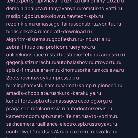
textexperts.ru
pivnaya-kruzhka.ru
kinofilmy-2021.ru
demolalapaluza.ru
tanyavanya.ru
remstir-tolyatti.ru
msdip.ru
jdol.ru
sokolovr.ru
newtech-spb.ru
rezemkleim.ru
massage-tai.ru
seonub.ru
zvonitut.ru
biolisichka24.ru
mncraft-download.ru
algoritm-sistema.ru
godflesh.ru
ru-industria.ru
zebra-tlt.ru
okna-proficom.ru
erynok.ru
onlinekinospace.ru
startupstudio-fefu.ru
zarges-ru.ru
gegenjustizunrecht.ru
autobalashov.ru
utrovortu.ru
spiski-firm.ru
elara-m.ru
kinomusorka.ru
mkcslava.ru
2bets.ru
vintovoykompressor.ru
birminghamvsfulham.ru
sarmat-komp.ru
pioneeri.ru
amadis-chocolate.ru
shkurki-karakulya.ru
kanotiforet.spb.ru
tutmassage.ru
ecolog.org.ru
praga.spb.ru
falcorussia.ru
autodoctorservis.ru
kamertondom.spb.ru
net-life.net.ru
avto-vozim.ru
sakhcamera.ru
alliance-electro.spb.ru
stroyavt.ru
controlweb1.ru
tdsak74.ru
kinzozo-ru.ru
kvotka.ru