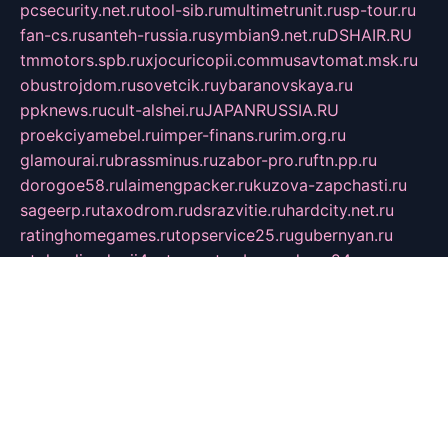
pcsecurity.net.ru
tool-sib.ru
multimetrunit.ru
sp-tour.ru
fan-cs.ru
santeh-russia.ru
symbian9.net.ru
DSHAIR.RU
tmmotors.spb.ru
xjocuricopii.com
musavtomat.msk.ru
obustrojdom.ru
sovetcik.ru
ybaranovskaya.ru
ppknews.ru
cult-alshei.ru
JAPANRUSSIA.RU
proekciyamebel.ru
imper-finans.ru
rim.org.ru
glamourai.ru
brassminus.ru
zabor-pro.ru
ftn.pp.ru
dorogoe58.ru
laimengpacker.ru
kuzova-zapchasti.ru
sageerp.ru
taxodrom.ru
dsrazvitie.ru
hardcity.net.ru
ratinghomegames.ru
topservice25.ru
gubernyan.ru
gtglasslined.ru
ii4.ru
tssport.spb.ru
andorra24.com
blackwallstreet.ru
oboimos.ru
optim-doors.com.ru
ikuch.ru
nycr.org.ru
npa21.ru
vremya-ch.spb.ru
desert000.ru
ivtorgi.ru
ifiori.ru
catalog-statei.ru
dcv.org.ru
spetsmaster174.ru
ipkameryhiseeu.ru
dum26.ru
ruspol.spb.ru
fr-opendp.ru
kam-solnyshko.ru
cheyenne-arapaho.ru
sevzapmetal.spb.ru
ted-lapidus.spb.ru
parasite-eliminator.ru