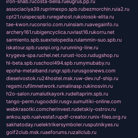
iron-snab.ru
costa-bella.ru
eugrus.pp.ru
associaciya39.ru
primexpo.spb.ru
bezmorchin.ru
ia2.ru
cpt21.ru
ispecspb.ru
regahost.ru
kolosok-elita.ru
tae-kwon.ru
consrio.com.ru
insiam.ru
avegainfo.ru
archery161.ru
bigencyclica.ru
vlast16.ru
korru.net
sarmiento.spb.su
extelopedia.ru
lammin-suo.spb.ru
iskatour.spb.ru
snpi.org.ru
running-line.ru
krygeva-spa.ru
chel.net.ru
rust-loco.ru
dugshop.ru
hl-beta.spb.ru
school494.spb.ru
mymubaby.ru
epoha-metalband.ru
ngr.spb.ru
rusgosnews.com
dieselvostok.ru
24hostel.msk.ru
w-dev.ru
f-ship.ru
regsmi.ru
filmnetwork.ru
malinasp.ru
kinosvin.ru
h2o-salon.ru
malutkayork.ru
deltaprim.spb.ru
tango-perm.ru
gooddir.ru
sgv.su
multiki-online.com
webkrasotki.com
cherinvest.ru
detskiy-ostrov.ru
ankou.spb.ru
alvesta1.ru
pdf-creator.ru
nix-files.org.ru
sakhatoday.ru
elektrikersymboler.ru
sputnikyes.ru
golf2club.msk.ru
aeforums.ru
zallclub.ru