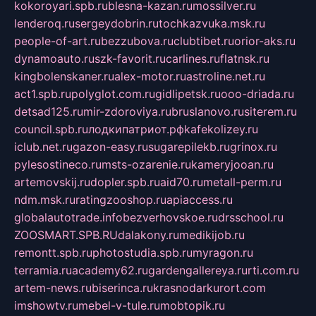
kokoroyari.spb.ru
blesna-kazan.ru
mossilver.ru
lenderoq.ru
sergeydobrin.ru
tochkazvuka.msk.ru
people-of-art.ru
bezzubova.ru
clubtibet.ru
orior-aks.ru
dynamoauto.ru
szk-favorit.ru
carlines.ru
flatnsk.ru
kingbolenskaner.ru
alex-motor.ru
astroline.net.ru
act1.spb.ru
polyglot.com.ru
gidlipetsk.ru
ooo-driada.ru
detsad125.ru
mir-zdoroviya.ru
bruslanovo.ru
siterem.ru
council.spb.ru
лодкипатриот.рф
kafekolizey.ru
iclub.net.ru
gazon-easy.ru
sugarepilekb.ru
grinox.ru
pylesostineco.ru
msts-ozarenie.ru
kameryjooan.ru
artemovskij.ru
dopler.spb.ru
aid70.ru
metall-perm.ru
ndm.msk.ru
ratingzooshop.ru
apiaccess.ru
globalautotrade.info
bezverhovskoe.ru
drsschool.ru
ZOOSMART.SPB.RU
dalakony.ru
medikijob.ru
remontt.spb.ru
photostudia.spb.ru
myragon.ru
terramia.ru
academy62.ru
gardengallereya.ru
rti.com.ru
artem-news.ru
biserinca.ru
krasnodarkurort.com
imshowtv.ru
mebel-v-tule.ru
mobtopik.ru