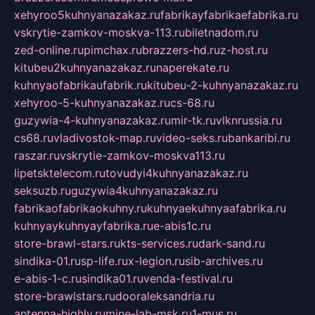
xehyroo5kuhnyanazakaz.ru
fabrikayfabrikaefabrika.ru
vskrytie-zamkov-moskva-113.ru
biletnadom.ru
zed-online.ru
pimchax.ru
brazzers-hd.ru
z-host.ru
kitubeu2kuhnyanazakaz.ru
naperekate.ru
kuhnyaofabrikaufabrik.ru
kitubeu-2-kuhnyanazakaz.ru
xehyroo-5-kuhnyanazakaz.ru
cs-68.ru
guzywia-4-kuhnyanazakaz.ru
mir-tk.ru
vlknrussia.ru
cs68.ru
vladivostok-map.ru
video-seks.ru
bankaribi.ru
raszar.ru
vskrytie-zamkov-moskva113.ru
lipetsktelecom.ru
tovudyi4kuhnyanazakaz.ru
seksuzb.ru
guzywia4kuhnyanazakaz.ru
fabrikaofabrikaokuhny.ru
kuhnyaekuhnyaafabrika.ru
kuhnyaykuhnyayfabrika.ru
e-abis1c.ru
store-brawl-stars.ru
kts-services.ru
dark-sand.ru
sindika-01.ru
sp-life.ru
x-legion.ru
sib-archives.ru
e-abis-1-c.ru
sindika01.ru
venda-festival.ru
store-brawlstars.ru
dooraleksandria.ru
antenna-highly.ru
mine-lab-msk.ru
1-mus.ru