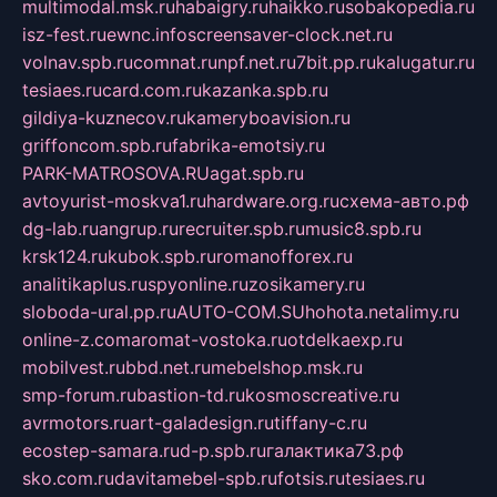
multimodal.msk.ru
habaigry.ru
haikko.ru
sobakopedia.ru
isz-fest.ru
ewnc.info
screensaver-clock.net.ru
volnav.spb.ru
comnat.ru
npf.net.ru
7bit.pp.ru
kalugatur.ru
tesiaes.ru
card.com.ru
kazanka.spb.ru
gildiya-kuznecov.ru
kameryboavision.ru
griffoncom.spb.ru
fabrika-emotsiy.ru
PARK-MATROSOVA.RU
agat.spb.ru
avtoyurist-moskva1.ru
hardware.org.ru
схема-авто.рф
dg-lab.ru
angrup.ru
recruiter.spb.ru
music8.spb.ru
krsk124.ru
kubok.spb.ru
romanofforex.ru
analitikaplus.ru
spyonline.ru
zosikamery.ru
sloboda-ural.pp.ru
AUTO-COM.SU
hohota.net
alimy.ru
online-z.com
aromat-vostoka.ru
otdelkaexp.ru
mobilvest.ru
bbd.net.ru
mebelshop.msk.ru
smp-forum.ru
bastion-td.ru
kosmoscreative.ru
avrmotors.ru
art-galadesign.ru
tiffany-c.ru
ecostep-samara.ru
d-p.spb.ru
галактика73.рф
sko.com.ru
davitamebel-spb.ru
fotsis.ru
tesiaes.ru