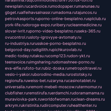
narasimha.ru
djcommodities.ru
nv750.ru
x-ton.ru
newsplain.ru
cardvoice.ru
modopaper.ru
manunae.ru
gbget.ru
alfeihavsalnassr.ru
madoma.ru
tajuncos.ru
petrovkasports.ru
porno-online-besplatno.ru
splclub.ru
york-life.ru
doroga-expo.ru
ribery.ru
cleanmedicine.ru
slovar-ivrit.ru
porno-video-besplatno.ru
seks-365.ru
ovucontrol.ru
sloty-igrovyye-avtomaty.ru
ru-industriya.ru
russkoe-porno-besplatno.ru
belgorod-day.ru
digilith.ru
pichkurovlab.ru
medic-today.ru
taksu.ru
comp123.ru
don-ykt.ru
teensvoice.ru
imgsharing.ru
domashnee-porno.ru
eva-elfie.ru
foto-tur.ru
biz-doska.ru
metropoltravel.ru
veslo-i-yakor.ru
borodino-media.ru
rostotsky.ru
regionufa.ru
weiss-bet.ru
zaryna.ru
casinotablet.ru
universalia.ru
remont-mebeli-moscow.ru
termomur.ru
clubfisher.ru
remstirufa.ru
erdamchi.ru
doramamama.ru
muraviovka-park.ru
worldofwoman.ru
clean-dreams.ru
arkrym.ru
kristinita.ru
dircomputer.ru
healthenter.ru