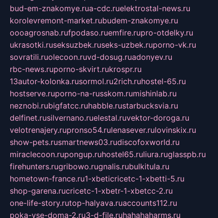
bud-em-znakomye.ru
a-cdc.ru
elektrostal-news.ru
korolevremont-market.ru
budem-znakomye.ru
oooagrosnab.ru
fpodaso.ru
emfire.ru
pro-otdelky.ru
ukrasotki.ru
seksuzbek.ru
seks-uzbek.ru
porno-vk.ru
sovratili.ru
olecoon.ru
vd-dosug.ru
adonyev.ru
rbc-news.ru
porno-skvirt.ru
krospr.ru
13autor-kolonka.ru
sormol.ru
2rich.ru
hostel-65.ru
hostserve.ru
porno-na-russkom.ru
mishinlab.ru
neznobi.ru
bigfatcc.ru
habble.ru
starbucksvia.ru
delfinet.ru
silvernano.ru
elestal.ru
vektor-doroga.ru
velotrenajery.ru
pronso54.ru
lenasever.ru
lovinskix.ru
show-pets.ru
smartnews03.ru
discofoxworld.ru
miraclecoon.ru
pongup.ru
hostel65.ru
liura.ru
glasspb.ru
firehunters.ru
gribowo.ru
gnalis.ru
bulkitula.ru
hometown-france.ru
1-xbeticricetc-1-xbetti-5.ru
shop-garena.ru
cricetc-1-xbetr-1-xbetcc-2.ru
one-life-story.ru
top-halyava.ru
accounts112.ru
poka-vse-doma-2.ru
3-d-file.ru
hahahaharms.ru