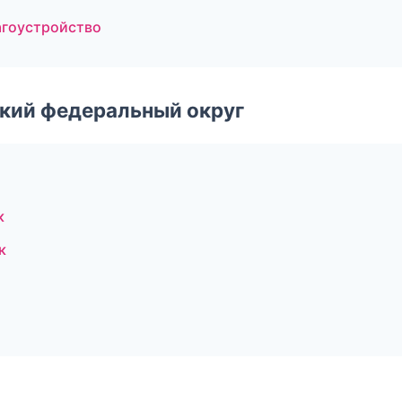
агоустройство
ский федеральный округ
к
к