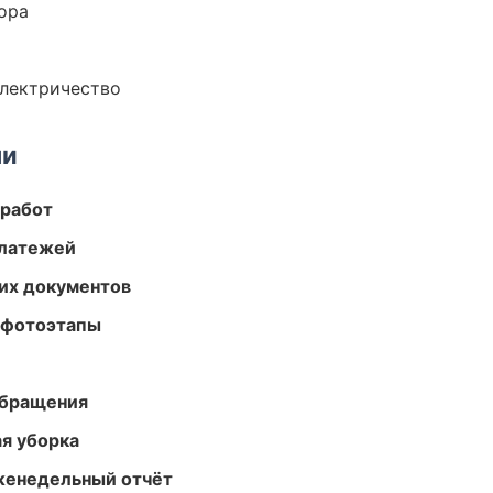
ора
электричество
ми
 работ
платежей
их документов
 фотоэтапы
обращения
ая уборка
женедельный отчёт