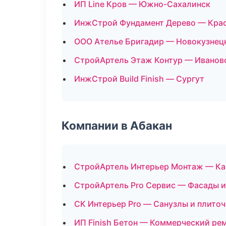
ИП Line Кров — Южно-Сахалинск
ИнжСтрой Фундамент Дерево — Кра
ООО Ателье Бригадир — Новокузнец
СтройАртель Этаж Контур — Иванов
ИнжСтрой Build Finish — Сургут
Компании в Абакан
СтройАртель Интерьер Монтаж — Ка
СтройАртель Pro Сервис — Фасады и
СК Интерьер Pro — Санузлы и плито
ИП Finish Бетон — Коммерческий ре