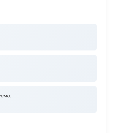
уемо.