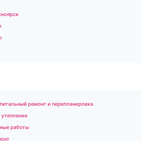
сноярск
к
о
питальный ремонт и перепланировка
 утепление
чные работы
монт