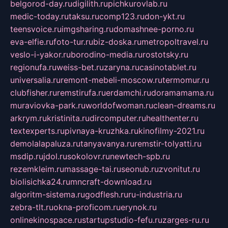
belgorod-day.ru
digilith.ru
pichkurovlab.ru
medic-today.ru
taksu.ru
comp123.ru
don-ykt.ru
teensvoice.ru
imgsharing.ru
domashnee-porno.ru
eva-elfie.ru
foto-tur.ru
biz-doska.ru
metropoltravel.ru
veslo-i-yakor.ru
borodino-media.ru
rostotsky.ru
regionufa.ru
weiss-bet.ru
zaryna.ru
casinotablet.ru
universalia.ru
remont-mebeli-moscow.ru
termomur.ru
clubfisher.ru
remstirufa.ru
erdamchi.ru
doramamama.ru
muraviovka-park.ru
worldofwoman.ru
clean-dreams.ru
arkrym.ru
kristinita.ru
dircomputer.ru
healthenter.ru
textexperts.ru
pivnaya-kruzhka.ru
kinofilmy-2021.ru
demolalapaluza.ru
tanyavanya.ru
remstir-tolyatti.ru
msdip.ru
jdol.ru
sokolovr.ru
newtech-spb.ru
rezemkleim.ru
massage-tai.ru
seonub.ru
zvonitut.ru
biolisichka24.ru
mncraft-download.ru
algoritm-sistema.ru
godflesh.ru
ru-industria.ru
zebra-tlt.ru
okna-proficom.ru
erynok.ru
onlinekinospace.ru
startupstudio-fefu.ru
zarges-ru.ru