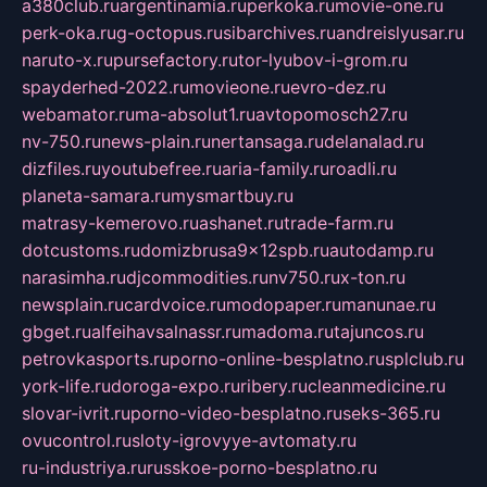
a380club.ru
argentinamia.ru
perkoka.ru
movie-one.ru
perk-oka.ru
g-octopus.ru
sibarchives.ru
andreislyusar.ru
naruto-x.ru
pursefactory.ru
tor-lyubov-i-grom.ru
spayderhed-2022.ru
movieone.ru
evro-dez.ru
webamator.ru
ma-absolut1.ru
avtopomosch27.ru
nv-750.ru
news-plain.ru
nertansaga.ru
delanalad.ru
dizfiles.ru
youtubefree.ru
aria-family.ru
roadli.ru
planeta-samara.ru
mysmartbuy.ru
matrasy-kemerovo.ru
ashanet.ru
trade-farm.ru
dotcustoms.ru
domizbrusa9x12spb.ru
autodamp.ru
narasimha.ru
djcommodities.ru
nv750.ru
x-ton.ru
newsplain.ru
cardvoice.ru
modopaper.ru
manunae.ru
gbget.ru
alfeihavsalnassr.ru
madoma.ru
tajuncos.ru
petrovkasports.ru
porno-online-besplatno.ru
splclub.ru
york-life.ru
doroga-expo.ru
ribery.ru
cleanmedicine.ru
slovar-ivrit.ru
porno-video-besplatno.ru
seks-365.ru
ovucontrol.ru
sloty-igrovyye-avtomaty.ru
ru-industriya.ru
russkoe-porno-besplatno.ru