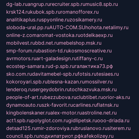
dg-lab.ru
angrup.ru
recruiter.spb.ru
music8.spb.ru
krsk124.ru
kubok.spb.ru
romanofforex.ru
analitikaplus.ru
spyonline.ru
zosikamery.ru
sloboda-ural.pp.ru
AUTO-COM.SU
hohota.net
alimy.ru
online-z.com
aromat-vostoka.ru
otdelkaexp.ru
mobilvest.ru
bbd.net.ru
mebelshop.msk.ru
smp-forum.ru
bastion-td.ru
kosmoscreative.ru
avrmotors.ru
art-galadesign.ru
tiffany-c.ru
ecostep-samara.ru
d-p.spb.ru
галактика73.рф
sko.com.ru
davitamebel-spb.ru
fotsis.ru
tesiaes.ru
kokoroyari.spb.ru
blesna-kazan.ru
mossilver.ru
lenderoq.ru
sergeydobrin.ru
tochkazvuka.msk.ru
people-of-art.ru
bezzubova.ru
clubtibet.ru
orior-aks.ru
dynamoauto.ru
szk-favorit.ru
carlines.ru
flatnsk.ru
kingbolenskaner.ru
alex-motor.ru
astroline.net.ru
act1.spb.ru
polyglot.com.ru
gidlipetsk.ru
ooo-driada.ru
detsad125.ru
mir-zdoroviya.ru
bruslanovo.ru
siterem.ru
council.spb.ru
лодкипатриот.рф
kafekolizey.ru