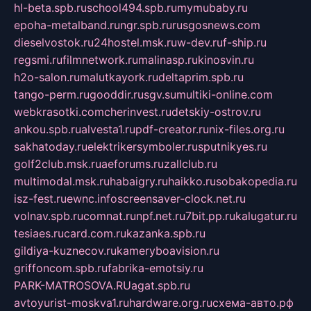
hl-beta.spb.ru
school494.spb.ru
mymubaby.ru
epoha-metalband.ru
ngr.spb.ru
rusgosnews.com
dieselvostok.ru
24hostel.msk.ru
w-dev.ru
f-ship.ru
regsmi.ru
filmnetwork.ru
malinasp.ru
kinosvin.ru
h2o-salon.ru
malutkayork.ru
deltaprim.spb.ru
tango-perm.ru
gooddir.ru
sgv.su
multiki-online.com
webkrasotki.com
cherinvest.ru
detskiy-ostrov.ru
ankou.spb.ru
alvesta1.ru
pdf-creator.ru
nix-files.org.ru
sakhatoday.ru
elektrikersymboler.ru
sputnikyes.ru
golf2club.msk.ru
aeforums.ru
zallclub.ru
multimodal.msk.ru
habaigry.ru
haikko.ru
sobakopedia.ru
isz-fest.ru
ewnc.info
screensaver-clock.net.ru
volnav.spb.ru
comnat.ru
npf.net.ru
7bit.pp.ru
kalugatur.ru
tesiaes.ru
card.com.ru
kazanka.spb.ru
gildiya-kuznecov.ru
kameryboavision.ru
griffoncom.spb.ru
fabrika-emotsiy.ru
PARK-MATROSOVA.RU
agat.spb.ru
avtoyurist-moskva1.ru
hardware.org.ru
схема-авто.рф