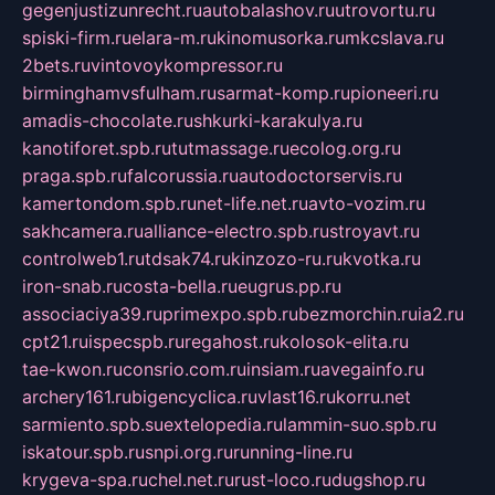
gegenjustizunrecht.ru
autobalashov.ru
utrovortu.ru
spiski-firm.ru
elara-m.ru
kinomusorka.ru
mkcslava.ru
2bets.ru
vintovoykompressor.ru
birminghamvsfulham.ru
sarmat-komp.ru
pioneeri.ru
amadis-chocolate.ru
shkurki-karakulya.ru
kanotiforet.spb.ru
tutmassage.ru
ecolog.org.ru
praga.spb.ru
falcorussia.ru
autodoctorservis.ru
kamertondom.spb.ru
net-life.net.ru
avto-vozim.ru
sakhcamera.ru
alliance-electro.spb.ru
stroyavt.ru
controlweb1.ru
tdsak74.ru
kinzozo-ru.ru
kvotka.ru
iron-snab.ru
costa-bella.ru
eugrus.pp.ru
associaciya39.ru
primexpo.spb.ru
bezmorchin.ru
ia2.ru
cpt21.ru
ispecspb.ru
regahost.ru
kolosok-elita.ru
tae-kwon.ru
consrio.com.ru
insiam.ru
avegainfo.ru
archery161.ru
bigencyclica.ru
vlast16.ru
korru.net
sarmiento.spb.su
extelopedia.ru
lammin-suo.spb.ru
iskatour.spb.ru
snpi.org.ru
running-line.ru
krygeva-spa.ru
chel.net.ru
rust-loco.ru
dugshop.ru