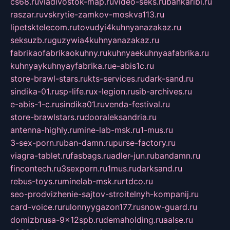
cs68.ru
vladivostok-map.ru
video-seks.ru
bankaribi.ru
raszar.ru
vskrytie-zamkov-moskva113.ru
lipetsktelecom.ru
tovudyi4kuhnyanazakaz.ru
seksuzb.ru
guzywia4kuhnyanazakaz.ru
fabrikaofabrikaokuhny.ru
kuhnyaekuhnyaafabrika.ru
kuhnyaykuhnyayfabrika.ru
e-abis1c.ru
store-brawl-stars.ru
kts-services.ru
dark-sand.ru
sindika-01.ru
sp-life.ru
x-legion.ru
sib-archives.ru
e-abis-1-c.ru
sindika01.ru
venda-festival.ru
store-brawlstars.ru
dooraleksandria.ru
antenna-highly.ru
mine-lab-msk.ru
1-mus.ru
3-sex-porn.ru
ban-damn.ru
purse-factory.ru
viagra-tablet.ru
fasbags.ru
adler-jun.ru
bandamn.ru
fincontech.ru
3sexporn.ru
1mus.ru
darksand.ru
rebus-toys.ru
minelab-msk.ru
rtdco.ru
seo-prodvizhenie-sajtov-stroitelnyh-kompanij.ru
card-voice.ru
rulonnyygazon177.ru
snow-guard.ru
domizbrusa-9x12spb.ru
demaholding.ru
aalse.ru