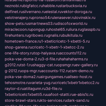
neznobi.ru
bigfatcc.ru
habble.ru
starbucksvia.ru
delfinet.ru
silvernano.ru
elestal.ru
vektor-doroga.ru
velotrenajery.ru
pronso54.ru
lenasever.ru
lovinskix.ru
show-pets.ru
smartnews03.ru
discofoxworld.ru
miraclecoon.ru
pongup.ru
hostel65.ru
liura.ru
glasspb.ru
firehunters.ru
gribowo.ru
gnalis.ru
bulkitula.ru
hometown-france.ru
1-xbeticricetc-1-xbetti-5.ru
shop-garena.ru
cricetc-1-xbetr-1-xbetcc-2.ru
one-life-story.ru
top-halyava.ru
accounts112.ru
poka-vse-doma-2.ru
3-d-file.ru
hahahaharms.ru
g2012.ru
tst-1.ru
shaggy-cat.ru
opsmgr.ru
ev-gallery.ru
g-2012.ru
ops-mgr.ru
accounts-112.ru
csm-demo.ru
poka-vse-doma2.ru
airgungames.ru
allseo-host.ru
tehosmotre.ru
varieta-yug.ru
cricetc1xbetr1xbetcc2.ru
raytor-d.ru
atillagunn.ru
3d-file.ru
1xbeticricetc1xbetti5.ru
uafoot-statti.ru
e-abis1c.ru
store-brawl-stars.ru
kts-services.ru
dark-sand.ru