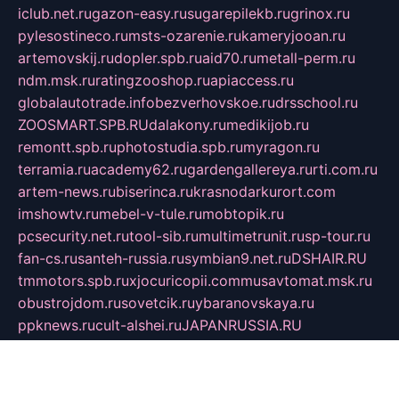
iclub.net.ru
gazon-easy.ru
sugarepilekb.ru
grinox.ru
pylesostineco.ru
msts-ozarenie.ru
kameryjooan.ru
artemovskij.ru
dopler.spb.ru
aid70.ru
metall-perm.ru
ndm.msk.ru
ratingzooshop.ru
apiaccess.ru
globalautotrade.info
bezverhovskoe.ru
drsschool.ru
ZOOSMART.SPB.RU
dalakony.ru
medikijob.ru
remontt.spb.ru
photostudia.spb.ru
myragon.ru
terramia.ru
academy62.ru
gardengallereya.ru
rti.com.ru
artem-news.ru
biserinca.ru
krasnodarkurort.com
imshowtv.ru
mebel-v-tule.ru
mobtopik.ru
pcsecurity.net.ru
tool-sib.ru
multimetrunit.ru
sp-tour.ru
fan-cs.ru
santeh-russia.ru
symbian9.net.ru
DSHAIR.RU
tmmotors.spb.ru
xjocuricopii.com
musavtomat.msk.ru
obustrojdom.ru
sovetcik.ru
ybaranovskaya.ru
ppknews.ru
cult-alshei.ru
JAPANRUSSIA.RU
proekciyamebel.ru
imper-finans.ru
rim.org.ru
glamourai.ru
brassminus.ru
zabor-pro.ru
ftn.pp.ru
dorogoe58.ru
laimengpacker.ru
kuzova-zapchasti.ru