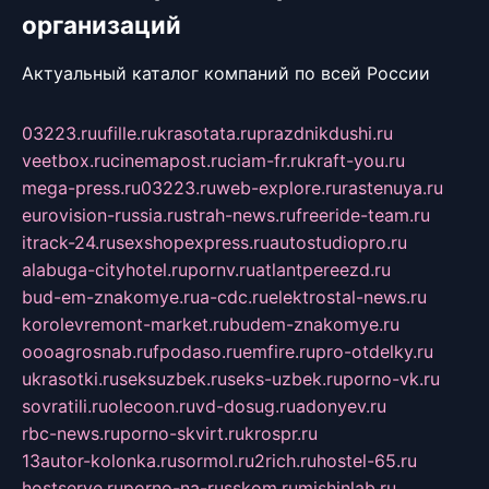
организаций
Актуальный каталог компаний по всей России
03223.ru
ufille.ru
krasotata.ru
prazdnikdushi.ru
veetbox.ru
cinemapost.ru
ciam-fr.ru
kraft-you.ru
mega-press.ru
03223.ru
web-explore.ru
rastenuya.ru
eurovision-russia.ru
strah-news.ru
freeride-team.ru
itrack-24.ru
sexshopexpress.ru
autostudiopro.ru
alabuga-cityhotel.ru
pornv.ru
atlantpereezd.ru
bud-em-znakomye.ru
a-cdc.ru
elektrostal-news.ru
korolevremont-market.ru
budem-znakomye.ru
oooagrosnab.ru
fpodaso.ru
emfire.ru
pro-otdelky.ru
ukrasotki.ru
seksuzbek.ru
seks-uzbek.ru
porno-vk.ru
sovratili.ru
olecoon.ru
vd-dosug.ru
adonyev.ru
rbc-news.ru
porno-skvirt.ru
krospr.ru
13autor-kolonka.ru
sormol.ru
2rich.ru
hostel-65.ru
hostserve.ru
porno-na-russkom.ru
mishinlab.ru