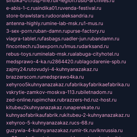
sindika-01.ru
sp-life.ru
x-legion.ru
sib-archives.ru
e-abis-1-c.ru
sindika01.ru
venda-festival.ru
store-brawlstars.ru
dooraleksandria.ru
antenna-highly.ru
mine-lab-msk.ru
1-mus.ru
3-sex-porn.ru
ban-damn.ru
purse-factory.ru
viagra-tablet.ru
fasbags.ru
adler-jun.ru
bandamn.ru
fincontech.ru
3sexporn.ru
1mus.ru
darksand.ru
rebus-toys.ru
minelab-msk.ru
alabuga-cityhotel.ru
medsprawo-4-ka.ru
2864420.ru
blagodarenie-spb.ru
zajmy24.ru
tovudyi-4-kuhnyanazakaz.ru
brazzerscom.ru
medsprawo4ka.ru
xehyroo5kuhnyanazakaz.ru
fabrikayfabrikaefabrika.ru
vskrytie-zamkov-moskva-113.ru
biletnadom.ru
zed-online.ru
pimchax.ru
brazzers-hd.ru
z-host.ru
kitubeu2kuhnyanazakaz.ru
naperekate.ru
kuhnyaofabrikaufabrik.ru
kitubeu-2-kuhnyanazakaz.ru
xehyroo-5-kuhnyanazakaz.ru
cs-68.ru
guzywia-4-kuhnyanazakaz.ru
mir-tk.ru
vlknrussia.ru