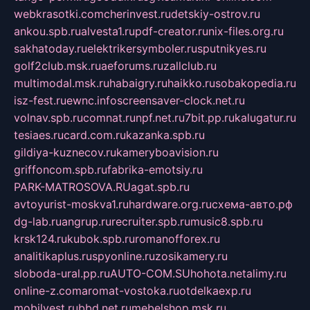
webkrasotki.com
cherinvest.ru
detskiy-ostrov.ru
ankou.spb.ru
alvesta1.ru
pdf-creator.ru
nix-files.org.ru
sakhatoday.ru
elektrikersymboler.ru
sputnikyes.ru
golf2club.msk.ru
aeforums.ru
zallclub.ru
multimodal.msk.ru
habaigry.ru
haikko.ru
sobakopedia.ru
isz-fest.ru
ewnc.info
screensaver-clock.net.ru
volnav.spb.ru
comnat.ru
npf.net.ru
7bit.pp.ru
kalugatur.ru
tesiaes.ru
card.com.ru
kazanka.spb.ru
gildiya-kuznecov.ru
kameryboavision.ru
griffoncom.spb.ru
fabrika-emotsiy.ru
PARK-MATROSOVA.RU
agat.spb.ru
avtoyurist-moskva1.ru
hardware.org.ru
схема-авто.рф
dg-lab.ru
angrup.ru
recruiter.spb.ru
music8.spb.ru
krsk124.ru
kubok.spb.ru
romanofforex.ru
analitikaplus.ru
spyonline.ru
zosikamery.ru
sloboda-ural.pp.ru
AUTO-COM.SU
hohota.net
alimy.ru
online-z.com
aromat-vostoka.ru
otdelkaexp.ru
mobilvest.ru
bbd.net.ru
mebelshop.msk.ru