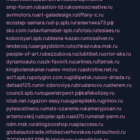
smp-forum.ru
bastion-td.ru
kosmoscreative.ru
avrmotors.ru
art-galadesign.ru
tiffany-c.ru
ecostep-samara.ru
d-p.spb.ru
галактика73.рф
sko.com.ru
davitamebel-spb.ru
fotsis.ru
tesiaes.ru
kokoroyari.spb.ru
blesna-kazan.ru
mossilver.ru
lenderoq.ru
sergeydobrin.ru
tochkazvuka.msk.ru
people-of-art.ru
bezzubova.ru
clubtibet.ru
orior-aks.ru
dynamoauto.ru
szk-favorit.ru
carlines.ru
flatnsk.ru
kingbolenskaner.ru
alex-motor.ru
astroline.net.ru
act1.spb.ru
polyglot.com.ru
gidlipetsk.ru
ooo-driada.ru
detsad125.ru
mir-zdoroviya.ru
bruslanovo.ru
siterem.ru
council.spb.ru
лодкипатриот.рф
kafekolizey.ru
iclub.net.ru
gazon-easy.ru
sugarepilekb.ru
grinox.ru
pylesostineco.ru
msts-ozarenie.ru
kameryjooan.ru
artemovskij.ru
dopler.spb.ru
aid70.ru
metall-perm.ru
ndm.msk.ru
ratingzooshop.ru
apiaccess.ru
globalautotrade.info
bezverhovskoe.ru
drsschool.ru
ZOOSMART.SPB.RU
dalakony.ru
medikijob.ru