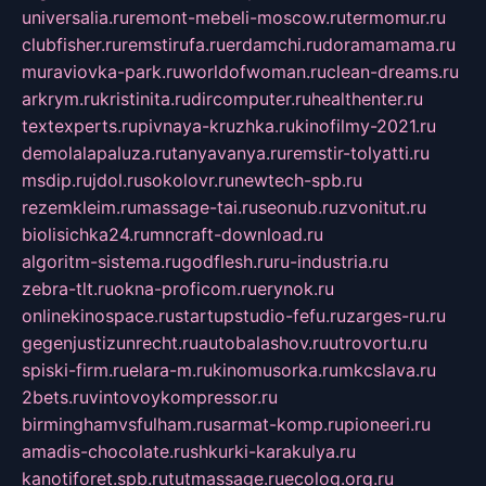
universalia.ru
remont-mebeli-moscow.ru
termomur.ru
clubfisher.ru
remstirufa.ru
erdamchi.ru
doramamama.ru
muraviovka-park.ru
worldofwoman.ru
clean-dreams.ru
arkrym.ru
kristinita.ru
dircomputer.ru
healthenter.ru
textexperts.ru
pivnaya-kruzhka.ru
kinofilmy-2021.ru
demolalapaluza.ru
tanyavanya.ru
remstir-tolyatti.ru
msdip.ru
jdol.ru
sokolovr.ru
newtech-spb.ru
rezemkleim.ru
massage-tai.ru
seonub.ru
zvonitut.ru
biolisichka24.ru
mncraft-download.ru
algoritm-sistema.ru
godflesh.ru
ru-industria.ru
zebra-tlt.ru
okna-proficom.ru
erynok.ru
onlinekinospace.ru
startupstudio-fefu.ru
zarges-ru.ru
gegenjustizunrecht.ru
autobalashov.ru
utrovortu.ru
spiski-firm.ru
elara-m.ru
kinomusorka.ru
mkcslava.ru
2bets.ru
vintovoykompressor.ru
birminghamvsfulham.ru
sarmat-komp.ru
pioneeri.ru
amadis-chocolate.ru
shkurki-karakulya.ru
kanotiforet.spb.ru
tutmassage.ru
ecolog.org.ru