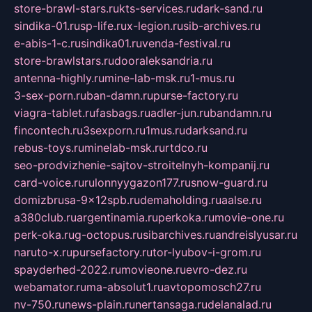
store-brawl-stars.ru
kts-services.ru
dark-sand.ru
sindika-01.ru
sp-life.ru
x-legion.ru
sib-archives.ru
e-abis-1-c.ru
sindika01.ru
venda-festival.ru
store-brawlstars.ru
dooraleksandria.ru
antenna-highly.ru
mine-lab-msk.ru
1-mus.ru
3-sex-porn.ru
ban-damn.ru
purse-factory.ru
viagra-tablet.ru
fasbags.ru
adler-jun.ru
bandamn.ru
fincontech.ru
3sexporn.ru
1mus.ru
darksand.ru
rebus-toys.ru
minelab-msk.ru
rtdco.ru
seo-prodvizhenie-sajtov-stroitelnyh-kompanij.ru
card-voice.ru
rulonnyygazon177.ru
snow-guard.ru
domizbrusa-9x12spb.ru
demaholding.ru
aalse.ru
a380club.ru
argentinamia.ru
perkoka.ru
movie-one.ru
perk-oka.ru
g-octopus.ru
sibarchives.ru
andreislyusar.ru
naruto-x.ru
pursefactory.ru
tor-lyubov-i-grom.ru
spayderhed-2022.ru
movieone.ru
evro-dez.ru
webamator.ru
ma-absolut1.ru
avtopomosch27.ru
nv-750.ru
news-plain.ru
nertansaga.ru
delanalad.ru