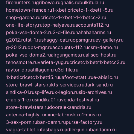
firehunters.ru
gribowo.ru
gnalis.ru
bulkitula.ru
hometown-france.ru
1-xbeticricetc-1-xbetti-5.ru
shop-garena.ru
cricetc-1-xbetr-1-xbetcc-2.ru
one-life-story.ru
top-halyava.ru
accounts112.ru
poka-vse-doma-2.ru
3-d-file.ru
hahahaharms.ru
g2012.ru
tst-1.ru
shaggy-cat.ru
opsmgr.ru
ev-gallery.ru
g-2012.ru
ops-mgr.ru
accounts-112.ru
csm-demo.ru
poka-vse-doma2.ru
airgungames.ru
allseo-host.ru
tehosmotre.ru
varieta-yug.ru
cricetc1xbetr1xbetcc2.ru
raytor-d.ru
atillagunn.ru
3d-file.ru
1xbeticricetc1xbetti5.ru
uafoot-statti.ru
e-abis1c.ru
store-brawl-stars.ru
kts-services.ru
dark-sand.ru
sindika-01.ru
sp-life.ru
x-legion.ru
sib-archives.ru
e-abis-1-c.ru
sindika01.ru
venda-festival.ru
store-brawlstars.ru
dooraleksandria.ru
antenna-highly.ru
mine-lab-msk.ru
1-mus.ru
3-sex-porn.ru
ban-damn.ru
purse-factory.ru
viagra-tablet.ru
fasbags.ru
adler-jun.ru
bandamn.ru