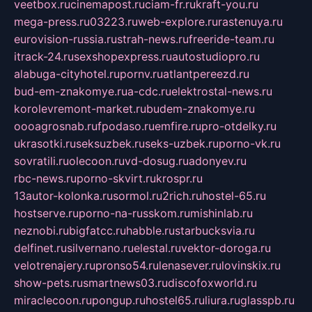
veetbox.ru
cinemapost.ru
ciam-fr.ru
kraft-you.ru
mega-press.ru
03223.ru
web-explore.ru
rastenuya.ru
eurovision-russia.ru
strah-news.ru
freeride-team.ru
itrack-24.ru
sexshopexpress.ru
autostudiopro.ru
alabuga-cityhotel.ru
pornv.ru
atlantpereezd.ru
bud-em-znakomye.ru
a-cdc.ru
elektrostal-news.ru
korolevremont-market.ru
budem-znakomye.ru
oooagrosnab.ru
fpodaso.ru
emfire.ru
pro-otdelky.ru
ukrasotki.ru
seksuzbek.ru
seks-uzbek.ru
porno-vk.ru
sovratili.ru
olecoon.ru
vd-dosug.ru
adonyev.ru
rbc-news.ru
porno-skvirt.ru
krospr.ru
13autor-kolonka.ru
sormol.ru
2rich.ru
hostel-65.ru
hostserve.ru
porno-na-russkom.ru
mishinlab.ru
neznobi.ru
bigfatcc.ru
habble.ru
starbucksvia.ru
delfinet.ru
silvernano.ru
elestal.ru
vektor-doroga.ru
velotrenajery.ru
pronso54.ru
lenasever.ru
lovinskix.ru
show-pets.ru
smartnews03.ru
discofoxworld.ru
miraclecoon.ru
pongup.ru
hostel65.ru
liura.ru
glasspb.ru