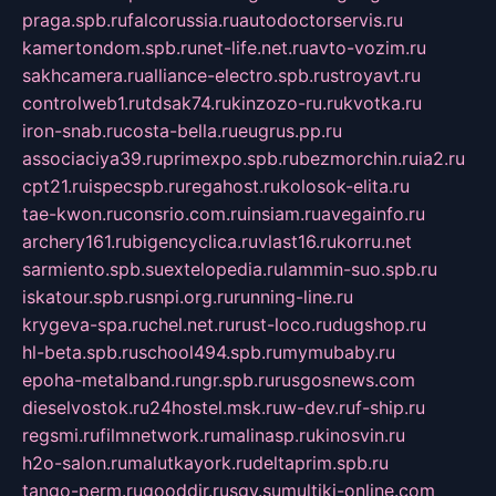
praga.spb.ru
falcorussia.ru
autodoctorservis.ru
kamertondom.spb.ru
net-life.net.ru
avto-vozim.ru
sakhcamera.ru
alliance-electro.spb.ru
stroyavt.ru
controlweb1.ru
tdsak74.ru
kinzozo-ru.ru
kvotka.ru
iron-snab.ru
costa-bella.ru
eugrus.pp.ru
associaciya39.ru
primexpo.spb.ru
bezmorchin.ru
ia2.ru
cpt21.ru
ispecspb.ru
regahost.ru
kolosok-elita.ru
tae-kwon.ru
consrio.com.ru
insiam.ru
avegainfo.ru
archery161.ru
bigencyclica.ru
vlast16.ru
korru.net
sarmiento.spb.su
extelopedia.ru
lammin-suo.spb.ru
iskatour.spb.ru
snpi.org.ru
running-line.ru
krygeva-spa.ru
chel.net.ru
rust-loco.ru
dugshop.ru
hl-beta.spb.ru
school494.spb.ru
mymubaby.ru
epoha-metalband.ru
ngr.spb.ru
rusgosnews.com
dieselvostok.ru
24hostel.msk.ru
w-dev.ru
f-ship.ru
regsmi.ru
filmnetwork.ru
malinasp.ru
kinosvin.ru
h2o-salon.ru
malutkayork.ru
deltaprim.spb.ru
tango-perm.ru
gooddir.ru
sgv.su
multiki-online.com