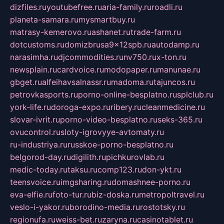
dizfiles.ru
youtubefree.ru
aria-family.ru
roadli.ru
planeta-samara.ru
mysmartbuy.ru
matrasy-kemerovo.ru
ashanet.ru
trade-farm.ru
dotcustoms.ru
domizbrusa9x12spb.ru
autodamp.ru
narasimha.ru
djcommodities.ru
nv750.ru
x-ton.ru
newsplain.ru
cardvoice.ru
modopaper.ru
manunae.ru
gbget.ru
alfeihavsalnassr.ru
madoma.ru
tajuncos.ru
petrovkasports.ru
porno-online-besplatno.ru
splclub.ru
york-life.ru
doroga-expo.ru
ribery.ru
cleanmedicine.ru
slovar-ivrit.ru
porno-video-besplatno.ru
seks-365.ru
ovucontrol.ru
sloty-igrovyye-avtomaty.ru
ru-industriya.ru
russkoe-porno-besplatno.ru
belgorod-day.ru
digilith.ru
pichkurovlab.ru
medic-today.ru
taksu.ru
comp123.ru
don-ykt.ru
teensvoice.ru
imgsharing.ru
domashnee-porno.ru
eva-elfie.ru
foto-tur.ru
biz-doska.ru
metropoltravel.ru
veslo-i-yakor.ru
borodino-media.ru
rostotsky.ru
regionufa.ru
weiss-bet.ru
zaryna.ru
casinotablet.ru