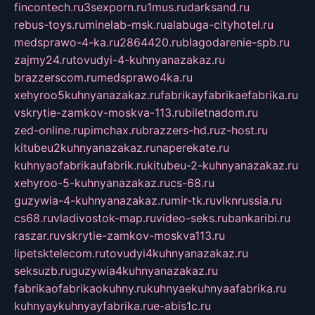
fincontech.ru
3sexporn.ru
1mus.ru
darksand.ru
rebus-toys.ru
minelab-msk.ru
alabuga-cityhotel.ru
medsprawo-4-ka.ru
2864420.ru
blagodarenie-spb.ru
zajmy24.ru
tovudyi-4-kuhnyanazakaz.ru
brazzerscom.ru
medsprawo4ka.ru
xehyroo5kuhnyanazakaz.ru
fabrikayfabrikaefabrika.ru
vskrytie-zamkov-moskva-113.ru
biletnadom.ru
zed-online.ru
pimchax.ru
brazzers-hd.ru
z-host.ru
kitubeu2kuhnyanazakaz.ru
naperekate.ru
kuhnyaofabrikaufabrik.ru
kitubeu-2-kuhnyanazakaz.ru
xehyroo-5-kuhnyanazakaz.ru
cs-68.ru
guzywia-4-kuhnyanazakaz.ru
mir-tk.ru
vlknrussia.ru
cs68.ru
vladivostok-map.ru
video-seks.ru
bankaribi.ru
raszar.ru
vskrytie-zamkov-moskva113.ru
lipetsktelecom.ru
tovudyi4kuhnyanazakaz.ru
seksuzb.ru
guzywia4kuhnyanazakaz.ru
fabrikaofabrikaokuhny.ru
kuhnyaekuhnyaafabrika.ru
kuhnyaykuhnyayfabrika.ru
e-abis1c.ru