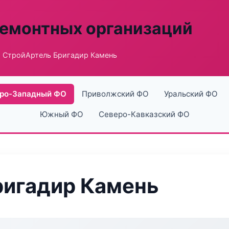
ремонтных организаций
 СтройАртель Бригадир Камень
ро-Западный ФО
Приволжский ФО
Уральский ФО
Южный ФО
Северо-Кавказский ФО
ригадир Камень