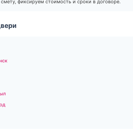
смету, фиксируем стоимость и сроки в договоре.
двери
нск
зыл
од