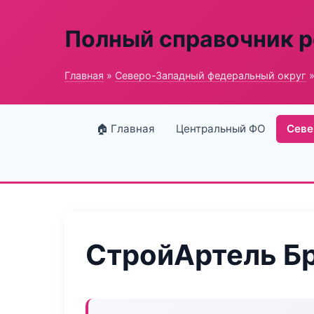
Полный справочник 
Главная
»
Северо-Западный федеральный округ
»
🏠 Главная
Центральный ФО
Севе
СтройАртель Б