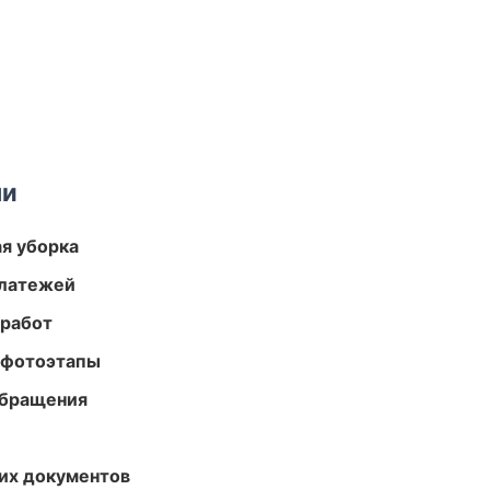
ми
ая уборка
платежей
 работ
 фотоэтапы
обращения
их документов