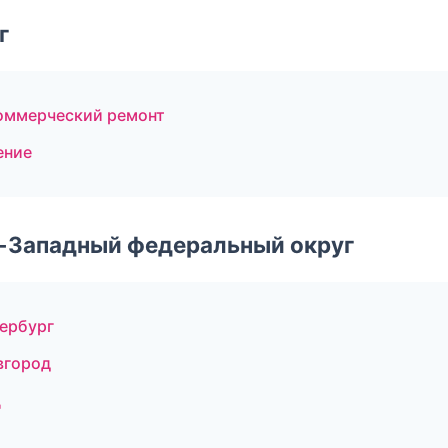
г
оммерческий ремонт
ение
о-Западный федеральный округ
ербург
вгород
ц