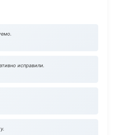
уемо.
ативно исправили.
у.