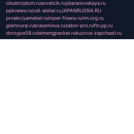
obustrojdom.ru
sovetcik.ru
ybaranovskaya.ru
ppknews.ru
cult-alshei.ru
JAPANRUSSIA.RU
proekciyamebel.ru
imper-finans.ru
rim.org.ru
glamourai.ru
brassminus.ru
zabor-pro.ru
ftn.pp.ru
dorogoe58.ru
laimengpacker.ru
kuzova-zapchasti.ru
sageerp.ru
taxodrom.ru
dsrazvitie.ru
hardcity.net.ru
ratinghomegames.ru
topservice25.ru
gubernyan.ru
gtglasslined.ru
ii4.ru
tssport.spb.ru
andorra24.com
blackwallstreet.ru
oboimos.ru
optim-doors.com.ru
ikuch.ru
nycr.org.ru
npa21.ru
vremya-ch.spb.ru
desert000.ru
ivtorgi.ru
ifiori.ru
catalog-statei.ru
dcv.org.ru
spetsmaster174.ru
ipkameryhiseeu.ru
dum26.ru
ruspol.spb.ru
fr-opendp.ru
kam-solnyshko.ru
cheyenne-arapaho.ru
sevzapmetal.spb.ru
ted-lapidus.spb.ru
parasite-eliminator.ru
sigma-complete.ru
modernworld.ru
dama-moda.ru
eholot-group.ru
sk-nvkz.ru
DRONGOLD.RU
democratia2.ru
i-farmer.ru
mass-sport.org