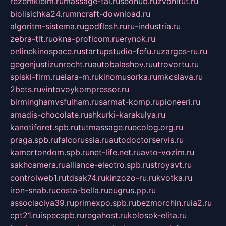
rezemkleim.ru
massage-tai.ru
seonub.ru
zvonitut.ru
biolisichka24.ru
mncraft-download.ru
algoritm-sistema.ru
godflesh.ru
ru-industria.ru
zebra-tlt.ru
okna-proficom.ru
erynok.ru
onlinekinospace.ru
startupstudio-fefu.ru
zarges-ru.ru
gegenjustizunrecht.ru
autobalashov.ru
utrovortu.ru
spiski-firm.ru
elara-m.ru
kinomusorka.ru
mkcslava.ru
2bets.ru
vintovoykompressor.ru
birminghamvsfulham.ru
sarmat-komp.ru
pioneeri.ru
amadis-chocolate.ru
shkurki-karakulya.ru
kanotiforet.spb.ru
tutmassage.ru
ecolog.org.ru
praga.spb.ru
falcorussia.ru
autodoctorservis.ru
kamertondom.spb.ru
net-life.net.ru
avto-vozim.ru
sakhcamera.ru
alliance-electro.spb.ru
stroyavt.ru
controlweb1.ru
tdsak74.ru
kinzozo-ru.ru
kvotka.ru
iron-snab.ru
costa-bella.ru
eugrus.pp.ru
associaciya39.ru
primexpo.spb.ru
bezmorchin.ru
ia2.ru
cpt21.ru
ispecspb.ru
regahost.ru
kolosok-elita.ru