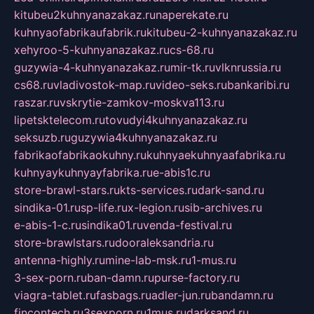
kitubeu2kuhnyanazakaz.ru
naperekate.ru
kuhnyaofabrikaufabrik.ru
kitubeu-2-kuhnyanazakaz.ru
xehyroo-5-kuhnyanazakaz.ru
cs-68.ru
guzywia-4-kuhnyanazakaz.ru
mir-tk.ru
vlknrussia.ru
cs68.ru
vladivostok-map.ru
video-seks.ru
bankaribi.ru
raszar.ru
vskrytie-zamkov-moskva113.ru
lipetsktelecom.ru
tovudyi4kuhnyanazakaz.ru
seksuzb.ru
guzywia4kuhnyanazakaz.ru
fabrikaofabrikaokuhny.ru
kuhnyaekuhnyaafabrika.ru
kuhnyaykuhnyayfabrika.ru
e-abis1c.ru
store-brawl-stars.ru
kts-services.ru
dark-sand.ru
sindika-01.ru
sp-life.ru
x-legion.ru
sib-archives.ru
e-abis-1-c.ru
sindika01.ru
venda-festival.ru
store-brawlstars.ru
dooraleksandria.ru
antenna-highly.ru
mine-lab-msk.ru
1-mus.ru
3-sex-porn.ru
ban-damn.ru
purse-factory.ru
viagra-tablet.ru
fasbags.ru
adler-jun.ru
bandamn.ru
fincontech.ru
3sexporn.ru
1mus.ru
darksand.ru