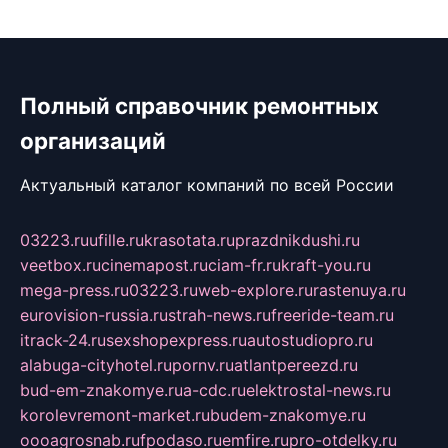
Полный справочник ремонтных
организаций
Актуальный каталог компаний по всей России
03223.ru
ufille.ru
krasotata.ru
prazdnikdushi.ru
veetbox.ru
cinemapost.ru
ciam-fr.ru
kraft-you.ru
mega-press.ru
03223.ru
web-explore.ru
rastenuya.ru
eurovision-russia.ru
strah-news.ru
freeride-team.ru
itrack-24.ru
sexshopexpress.ru
autostudiopro.ru
alabuga-cityhotel.ru
pornv.ru
atlantpereezd.ru
bud-em-znakomye.ru
a-cdc.ru
elektrostal-news.ru
korolevremont-market.ru
budem-znakomye.ru
oooagrosnab.ru
fpodaso.ru
emfire.ru
pro-otdelky.ru