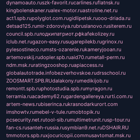
dynamoauto.ru
szk-favorit.ru
carlines.ru
flatnsk.ru
kingbolenskaner.ru
alex-motor.ru
astroline.net.ru
act1.spb.ru
polyglot.com.ru
gidlipetsk.ru
ooo-driada.ru
detsad125.ru
mir-zdoroviya.ru
bruslanovo.ru
siterem.ru
council.spb.ru
лодкипатриот.рф
kafekolizey.ru
iclub.net.ru
gazon-easy.ru
sugarepilekb.ru
grinox.ru
pylesostineco.ru
msts-ozarenie.ru
kameryjooan.ru
artemovskij.ru
dopler.spb.ru
aid70.ru
metall-perm.ru
ndm.msk.ru
ratingzooshop.ru
apiaccess.ru
globalautotrade.info
bezverhovskoe.ru
drsschool.ru
ZOOSMART.SPB.RU
dalakony.ru
medikijob.ru
remontt.spb.ru
photostudia.spb.ru
myragon.ru
terramia.ru
academy62.ru
gardengallereya.ru
rti.com.ru
artem-news.ru
biserinca.ru
krasnodarkurort.com
imshowtv.ru
mebel-v-tule.ru
mobtopik.ru
pcsecurity.net.ru
tool-sib.ru
multimetrunit.ru
sp-tour.ru
fan-cs.ru
santeh-russia.ru
symbian9.net.ru
DSHAIR.RU
tmmotors.spb.ru
xjocuricopii.com
musavtomat.msk.ru