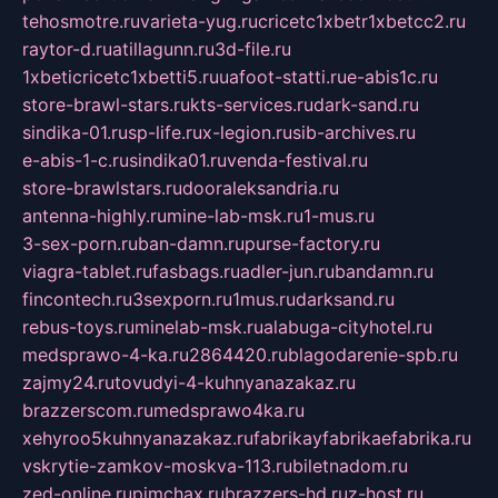
tehosmotre.ru
varieta-yug.ru
cricetc1xbetr1xbetcc2.ru
raytor-d.ru
atillagunn.ru
3d-file.ru
1xbeticricetc1xbetti5.ru
uafoot-statti.ru
e-abis1c.ru
store-brawl-stars.ru
kts-services.ru
dark-sand.ru
sindika-01.ru
sp-life.ru
x-legion.ru
sib-archives.ru
e-abis-1-c.ru
sindika01.ru
venda-festival.ru
store-brawlstars.ru
dooraleksandria.ru
antenna-highly.ru
mine-lab-msk.ru
1-mus.ru
3-sex-porn.ru
ban-damn.ru
purse-factory.ru
viagra-tablet.ru
fasbags.ru
adler-jun.ru
bandamn.ru
fincontech.ru
3sexporn.ru
1mus.ru
darksand.ru
rebus-toys.ru
minelab-msk.ru
alabuga-cityhotel.ru
medsprawo-4-ka.ru
2864420.ru
blagodarenie-spb.ru
zajmy24.ru
tovudyi-4-kuhnyanazakaz.ru
brazzerscom.ru
medsprawo4ka.ru
xehyroo5kuhnyanazakaz.ru
fabrikayfabrikaefabrika.ru
vskrytie-zamkov-moskva-113.ru
biletnadom.ru
zed-online.ru
pimchax.ru
brazzers-hd.ru
z-host.ru