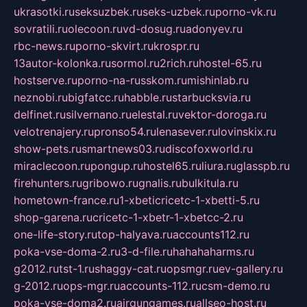
ukrasotki.ru
seksuzbek.ru
seks-uzbek.ru
porno-vk.ru
sovratili.ru
olecoon.ru
vd-dosug.ru
adonyev.ru
rbc-news.ru
porno-skvirt.ru
krospr.ru
13autor-kolonka.ru
sormol.ru
2rich.ru
hostel-65.ru
hostserve.ru
porno-na-russkom.ru
mishinlab.ru
neznobi.ru
bigfatcc.ru
habble.ru
starbucksvia.ru
delfinet.ru
silvernano.ru
elestal.ru
vektor-doroga.ru
velotrenajery.ru
pronso54.ru
lenasever.ru
lovinskix.ru
show-pets.ru
smartnews03.ru
discofoxworld.ru
miraclecoon.ru
pongup.ru
hostel65.ru
liura.ru
glasspb.ru
firehunters.ru
gribowo.ru
gnalis.ru
bulkitula.ru
hometown-france.ru
1-xbeticricetc-1-xbetti-5.ru
shop-garena.ru
cricetc-1-xbetr-1-xbetcc-2.ru
one-life-story.ru
top-halyava.ru
accounts112.ru
poka-vse-doma-2.ru
3-d-file.ru
hahahaharms.ru
g2012.ru
tst-1.ru
shaggy-cat.ru
opsmgr.ru
ev-gallery.ru
g-2012.ru
ops-mgr.ru
accounts-112.ru
csm-demo.ru
poka-vse-doma2.ru
airgungames.ru
allseo-host.ru