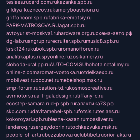
tesiaes.ru
card.com.ru
kazanka.spb.ru
gildiya-kuznecov.ru
kameryboavision.ru
griffoncom.spb.ru
fabrika-emotsiy.ru
PARK-MATROSOVA.RU
agat.spb.ru
avtoyurist-moskva1.ru
hardware.org.ru
схема-авто.рф
dg-lab.ru
angrup.ru
recruiter.spb.ru
music8.spb.ru
krsk124.ru
kubok.spb.ru
romanofforex.ru
analitikaplus.ru
spyonline.ru
zosikamery.ru
sloboda-ural.pp.ru
AUTO-COM.SU
hohota.net
alimy.ru
online-z.com
aromat-vostoka.ru
otdelkaexp.ru
mobilvest.ru
bbd.net.ru
mebelshop.msk.ru
smp-forum.ru
bastion-td.ru
kosmoscreative.ru
avrmotors.ru
art-galadesign.ru
tiffany-c.ru
ecostep-samara.ru
d-p.spb.ru
галактика73.рф
sko.com.ru
davitamebel-spb.ru
fotsis.ru
tesiaes.ru
kokoroyari.spb.ru
blesna-kazan.ru
mossilver.ru
lenderoq.ru
sergeydobrin.ru
tochkazvuka.msk.ru
people-of-art.ru
bezzubova.ru
clubtibet.ru
orior-aks.ru