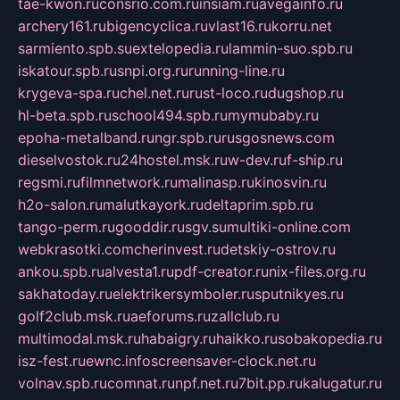
tae-kwon.ru
consrio.com.ru
insiam.ru
avegainfo.ru
archery161.ru
bigencyclica.ru
vlast16.ru
korru.net
sarmiento.spb.su
extelopedia.ru
lammin-suo.spb.ru
iskatour.spb.ru
snpi.org.ru
running-line.ru
krygeva-spa.ru
chel.net.ru
rust-loco.ru
dugshop.ru
hl-beta.spb.ru
school494.spb.ru
mymubaby.ru
epoha-metalband.ru
ngr.spb.ru
rusgosnews.com
dieselvostok.ru
24hostel.msk.ru
w-dev.ru
f-ship.ru
regsmi.ru
filmnetwork.ru
malinasp.ru
kinosvin.ru
h2o-salon.ru
malutkayork.ru
deltaprim.spb.ru
tango-perm.ru
gooddir.ru
sgv.su
multiki-online.com
webkrasotki.com
cherinvest.ru
detskiy-ostrov.ru
ankou.spb.ru
alvesta1.ru
pdf-creator.ru
nix-files.org.ru
sakhatoday.ru
elektrikersymboler.ru
sputnikyes.ru
golf2club.msk.ru
aeforums.ru
zallclub.ru
multimodal.msk.ru
habaigry.ru
haikko.ru
sobakopedia.ru
isz-fest.ru
ewnc.info
screensaver-clock.net.ru
volnav.spb.ru
comnat.ru
npf.net.ru
7bit.pp.ru
kalugatur.ru