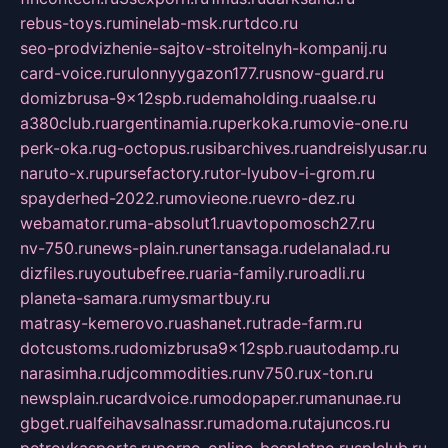
rebus-toys.ru
minelab-msk.ru
rtdco.ru
seo-prodvizhenie-sajtov-stroitelnyh-kompanij.ru
card-voice.ru
rulonnyygazon177.ru
snow-guard.ru
domizbrusa-9x12spb.ru
demaholding.ru
aalse.ru
a380club.ru
argentinamia.ru
perkoka.ru
movie-one.ru
perk-oka.ru
g-octopus.ru
sibarchives.ru
andreislyusar.ru
naruto-x.ru
pursefactory.ru
tor-lyubov-i-grom.ru
spayderhed-2022.ru
movieone.ru
evro-dez.ru
webamator.ru
ma-absolut1.ru
avtopomosch27.ru
nv-750.ru
news-plain.ru
nertansaga.ru
delanalad.ru
dizfiles.ru
youtubefree.ru
aria-family.ru
roadli.ru
planeta-samara.ru
mysmartbuy.ru
matrasy-kemerovo.ru
ashanet.ru
trade-farm.ru
dotcustoms.ru
domizbrusa9x12spb.ru
autodamp.ru
narasimha.ru
djcommodities.ru
nv750.ru
x-ton.ru
newsplain.ru
cardvoice.ru
modopaper.ru
manunae.ru
gbget.ru
alfeihavsalnassr.ru
madoma.ru
tajuncos.ru
petrovkasports.ru
porno-online-besplatno.ru
splclub.ru