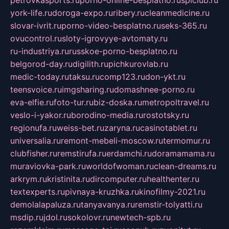
york-life.ru
doroga-expo.ru
ribery.ru
cleanmedicine.ru
slovar-ivrit.ru
porno-video-besplatno.ru
seks-365.ru
ovucontrol.ru
sloty-igrovyye-avtomaty.ru
ru-industriya.ru
russkoe-porno-besplatno.ru
belgorod-day.ru
digilith.ru
pichkurovlab.ru
medic-today.ru
taksu.ru
comp123.ru
don-ykt.ru
teensvoice.ru
imgsharing.ru
domashnee-porno.ru
eva-elfie.ru
foto-tur.ru
biz-doska.ru
metropoltravel.ru
veslo-i-yakor.ru
borodino-media.ru
rostotsky.ru
regionufa.ru
weiss-bet.ru
zaryna.ru
casinotablet.ru
universalia.ru
remont-mebeli-moscow.ru
termomur.ru
clubfisher.ru
remstirufa.ru
erdamchi.ru
doramamama.ru
muraviovka-park.ru
worldofwoman.ru
clean-dreams.ru
arkrym.ru
kristinita.ru
dircomputer.ru
healthenter.ru
textexperts.ru
pivnaya-kruzhka.ru
kinofilmy-2021.ru
demolalapaluza.ru
tanyavanya.ru
remstir-tolyatti.ru
msdip.ru
jdol.ru
sokolovr.ru
newtech-spb.ru