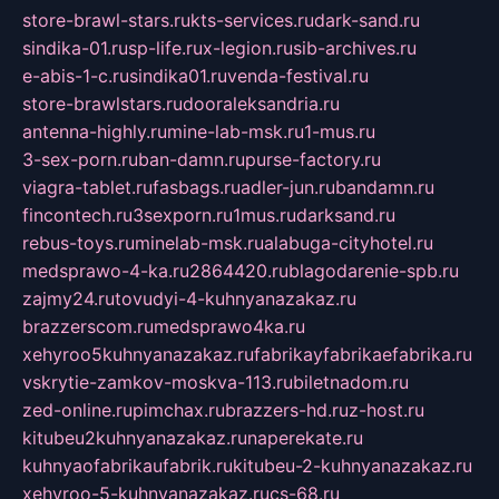
store-brawl-stars.ru
kts-services.ru
dark-sand.ru
sindika-01.ru
sp-life.ru
x-legion.ru
sib-archives.ru
e-abis-1-c.ru
sindika01.ru
venda-festival.ru
store-brawlstars.ru
dooraleksandria.ru
antenna-highly.ru
mine-lab-msk.ru
1-mus.ru
3-sex-porn.ru
ban-damn.ru
purse-factory.ru
viagra-tablet.ru
fasbags.ru
adler-jun.ru
bandamn.ru
fincontech.ru
3sexporn.ru
1mus.ru
darksand.ru
rebus-toys.ru
minelab-msk.ru
alabuga-cityhotel.ru
medsprawo-4-ka.ru
2864420.ru
blagodarenie-spb.ru
zajmy24.ru
tovudyi-4-kuhnyanazakaz.ru
brazzerscom.ru
medsprawo4ka.ru
xehyroo5kuhnyanazakaz.ru
fabrikayfabrikaefabrika.ru
vskrytie-zamkov-moskva-113.ru
biletnadom.ru
zed-online.ru
pimchax.ru
brazzers-hd.ru
z-host.ru
kitubeu2kuhnyanazakaz.ru
naperekate.ru
kuhnyaofabrikaufabrik.ru
kitubeu-2-kuhnyanazakaz.ru
xehyroo-5-kuhnyanazakaz.ru
cs-68.ru