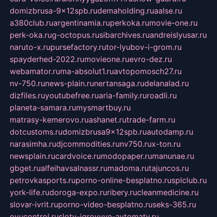
domizbrusa-9x12spb.ru
demaholding.ru
aalse.ru
a380club.ru
argentinamia.ru
perkoka.ru
movie-one.ru
perk-oka.ru
g-octopus.ru
sibarchives.ru
andreislyusar.ru
naruto-x.ru
pursefactory.ru
tor-lyubov-i-grom.ru
spayderhed-2022.ru
movieone.ru
evro-dez.ru
webamator.ru
ma-absolut1.ru
avtopomosch27.ru
nv-750.ru
news-plain.ru
nertansaga.ru
delanalad.ru
dizfiles.ru
youtubefree.ru
aria-family.ru
roadli.ru
planeta-samara.ru
mysmartbuy.ru
matrasy-kemerovo.ru
ashanet.ru
trade-farm.ru
dotcustoms.ru
domizbrusa9x12spb.ru
autodamp.ru
narasimha.ru
djcommodities.ru
nv750.ru
x-ton.ru
newsplain.ru
cardvoice.ru
modopaper.ru
manunae.ru
gbget.ru
alfeihavsalnassr.ru
madoma.ru
tajuncos.ru
petrovkasports.ru
porno-online-besplatno.ru
splclub.ru
york-life.ru
doroga-expo.ru
ribery.ru
cleanmedicine.ru
slovar-ivrit.ru
porno-video-besplatno.ru
seks-365.ru
ovucontrol.ru
sloty-igrovyye-avtomaty.ru