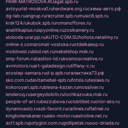
PARK-MATROSOVA.RU
agat.spb.ru
avtoyurist-moskva1.ru
hardware.org.ru
схема-авто.рф
dg-lab.ru
angrup.ru
recruiter.spb.ru
music8.spb.ru
krsk124.ru
kubok.spb.ru
romanofforex.ru
analitikaplus.ru
spyonline.ru
zosikamery.ru
sloboda-ural.pp.ru
AUTO-COM.SU
hohota.net
alimy.ru
online-z.com
aromat-vostoka.ru
otdelkaexp.ru
mobilvest.ru
bbd.net.ru
mebelshop.msk.ru
smp-forum.ru
bastion-td.ru
kosmoscreative.ru
avrmotors.ru
art-galadesign.ru
tiffany-c.ru
ecostep-samara.ru
d-p.spb.ru
галактика73.рф
sko.com.ru
davitamebel-spb.ru
fotsis.ru
tesiaes.ru
kokoroyari.spb.ru
blesna-kazan.ru
mossilver.ru
lenderoq.ru
sergeydobrin.ru
tochkazvuka.msk.ru
people-of-art.ru
bezzubova.ru
clubtibet.ru
orior-aks.ru
dynamoauto.ru
szk-favorit.ru
carlines.ru
flatnsk.ru
kingbolenskaner.ru
alex-motor.ru
astroline.net.ru
act1.spb.ru
polyglot.com.ru
gidlipetsk.ru
ooo-driada.ru