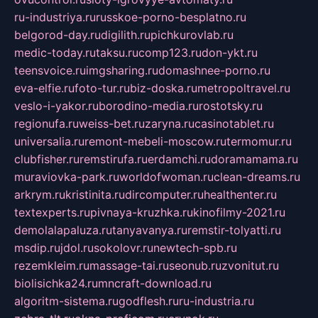
ru-industriya.ru
russkoe-porno-besplatno.ru
belgorod-day.ru
digilith.ru
pichkurovlab.ru
medic-today.ru
taksu.ru
comp123.ru
don-ykt.ru
teensvoice.ru
imgsharing.ru
domashnee-porno.ru
eva-elfie.ru
foto-tur.ru
biz-doska.ru
metropoltravel.ru
veslo-i-yakor.ru
borodino-media.ru
rostotsky.ru
regionufa.ru
weiss-bet.ru
zaryna.ru
casinotablet.ru
universalia.ru
remont-mebeli-moscow.ru
termomur.ru
clubfisher.ru
remstirufa.ru
erdamchi.ru
doramamama.ru
muraviovka-park.ru
worldofwoman.ru
clean-dreams.ru
arkrym.ru
kristinita.ru
dircomputer.ru
healthenter.ru
textexperts.ru
pivnaya-kruzhka.ru
kinofilmy-2021.ru
demolalapaluza.ru
tanyavanya.ru
remstir-tolyatti.ru
msdip.ru
jdol.ru
sokolovr.ru
newtech-spb.ru
rezemkleim.ru
massage-tai.ru
seonub.ru
zvonitut.ru
biolisichka24.ru
mncraft-download.ru
algoritm-sistema.ru
godflesh.ru
ru-industria.ru