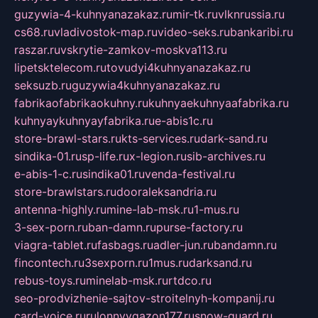
guzywia-4-kuhnyanazakaz.ru
mir-tk.ru
vlknrussia.ru
cs68.ru
vladivostok-map.ru
video-seks.ru
bankaribi.ru
raszar.ru
vskrytie-zamkov-moskva113.ru
lipetsktelecom.ru
tovudyi4kuhnyanazakaz.ru
seksuzb.ru
guzywia4kuhnyanazakaz.ru
fabrikaofabrikaokuhny.ru
kuhnyaekuhnyaafabrika.ru
kuhnyaykuhnyayfabrika.ru
e-abis1c.ru
store-brawl-stars.ru
kts-services.ru
dark-sand.ru
sindika-01.ru
sp-life.ru
x-legion.ru
sib-archives.ru
e-abis-1-c.ru
sindika01.ru
venda-festival.ru
store-brawlstars.ru
dooraleksandria.ru
antenna-highly.ru
mine-lab-msk.ru
1-mus.ru
3-sex-porn.ru
ban-damn.ru
purse-factory.ru
viagra-tablet.ru
fasbags.ru
adler-jun.ru
bandamn.ru
fincontech.ru
3sexporn.ru
1mus.ru
darksand.ru
rebus-toys.ru
minelab-msk.ru
rtdco.ru
seo-prodvizhenie-sajtov-stroitelnyh-kompanij.ru
card-voice.ru
rulonnyygazon177.ru
snow-guard.ru