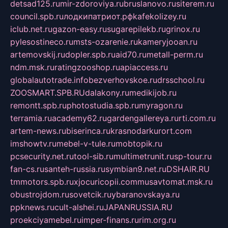
detsad125.ru
mir-zdoroviya.ru
bruslanovo.ru
siterem.ru
council.spb.ru
лодкипатриот.рф
kafekolizey.ru
iclub.net.ru
gazon-easy.ru
sugarepilekb.ru
grinox.ru
pylesostineco.ru
msts-ozarenie.ru
kameryjooan.ru
artemovskij.ru
dopler.spb.ru
aid70.ru
metall-perm.ru
ndm.msk.ru
ratingzooshop.ru
apiaccess.ru
globalautotrade.info
bezverhovskoe.ru
drsschool.ru
ZOOSMART.SPB.RU
dalakony.ru
medikijob.ru
remontt.spb.ru
photostudia.spb.ru
myragon.ru
terramia.ru
academy62.ru
gardengallereya.ru
rti.com.ru
artem-news.ru
biserinca.ru
krasnodarkurort.com
imshowtv.ru
mebel-v-tule.ru
mobtopik.ru
pcsecurity.net.ru
tool-sib.ru
multimetrunit.ru
sp-tour.ru
fan-cs.ru
santeh-russia.ru
symbian9.net.ru
DSHAIR.RU
tmmotors.spb.ru
xjocuricopii.com
musavtomat.msk.ru
obustrojdom.ru
sovetcik.ru
ybaranovskaya.ru
ppknews.ru
cult-alshei.ru
JAPANRUSSIA.RU
proekciyamebel.ru
imper-finans.ru
rim.org.ru