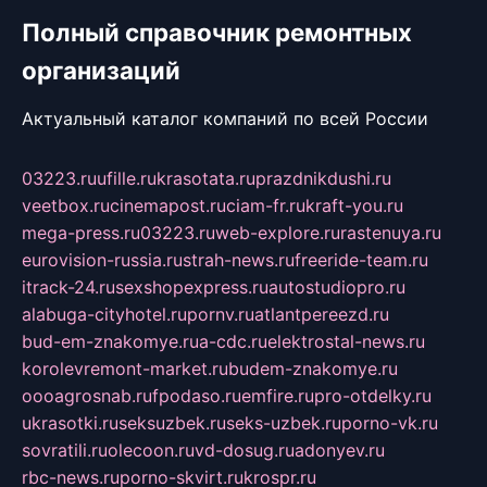
Полный справочник ремонтных
организаций
Актуальный каталог компаний по всей России
03223.ru
ufille.ru
krasotata.ru
prazdnikdushi.ru
veetbox.ru
cinemapost.ru
ciam-fr.ru
kraft-you.ru
mega-press.ru
03223.ru
web-explore.ru
rastenuya.ru
eurovision-russia.ru
strah-news.ru
freeride-team.ru
itrack-24.ru
sexshopexpress.ru
autostudiopro.ru
alabuga-cityhotel.ru
pornv.ru
atlantpereezd.ru
bud-em-znakomye.ru
a-cdc.ru
elektrostal-news.ru
korolevremont-market.ru
budem-znakomye.ru
oooagrosnab.ru
fpodaso.ru
emfire.ru
pro-otdelky.ru
ukrasotki.ru
seksuzbek.ru
seks-uzbek.ru
porno-vk.ru
sovratili.ru
olecoon.ru
vd-dosug.ru
adonyev.ru
rbc-news.ru
porno-skvirt.ru
krospr.ru