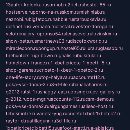
13autor-kolonka.ru
sormol.ru
2rich.ru
hostel-65.ru
hostserve.ru
porno-na-russkom.ru
mishinlab.ru
neznobi.ru
bigfatcc.ru
habble.ru
starbucksvia.ru
delfinet.ru
silvernano.ru
elestal.ru
vektor-doroga.ru
velotrenajery.ru
pronso54.ru
lenasever.ru
lovinskix.ru
show-pets.ru
smartnews03.ru
discofoxworld.ru
miraclecoon.ru
pongup.ru
hostel65.ru
liura.ru
glasspb.ru
firehunters.ru
gribowo.ru
gnalis.ru
bulkitula.ru
hometown-france.ru
1-xbeticricetc-1-xbetti-5.ru
shop-garena.ru
cricetc-1-xbetr-1-xbetcc-2.ru
one-life-story.ru
top-halyava.ru
accounts112.ru
poka-vse-doma-2.ru
3-d-file.ru
hahahaharms.ru
g2012.ru
tst-1.ru
shaggy-cat.ru
opsmgr.ru
ev-gallery.ru
g-2012.ru
ops-mgr.ru
accounts-112.ru
csm-demo.ru
poka-vse-doma2.ru
airgungames.ru
allseo-host.ru
tehosmotre.ru
varieta-yug.ru
cricetc1xbetr1xbetcc2.ru
raytor-d.ru
atillagunn.ru
3d-file.ru
1xbeticricetc1xbetti5.ru
uafoot-statti.ru
e-abis1c.ru