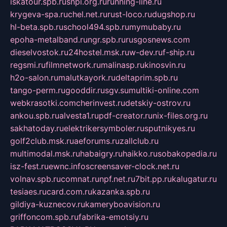
iskatour.spb.ru
snpi.org.ru
running-line.ru
krygeva-spa.ru
chel.net.ru
rust-loco.ru
dugshop.ru
hl-beta.spb.ru
school494.spb.ru
mymubaby.ru
epoha-metalband.ru
ngr.spb.ru
rusgosnews.com
dieselvostok.ru
24hostel.msk.ru
w-dev.ru
f-ship.ru
regsmi.ru
filmnetwork.ru
malinasp.ru
kinosvin.ru
h2o-salon.ru
malutkayork.ru
deltaprim.spb.ru
tango-perm.ru
gooddir.ru
sgv.su
multiki-online.com
webkrasotki.com
cherinvest.ru
detskiy-ostrov.ru
ankou.spb.ru
alvesta1.ru
pdf-creator.ru
nix-files.org.ru
sakhatoday.ru
elektrikersymboler.ru
sputnikyes.ru
golf2club.msk.ru
aeforums.ru
zallclub.ru
multimodal.msk.ru
habaigry.ru
haikko.ru
sobakopedia.ru
isz-fest.ru
ewnc.info
screensaver-clock.net.ru
volnav.spb.ru
comnat.ru
npf.net.ru
7bit.pp.ru
kalugatur.ru
tesiaes.ru
card.com.ru
kazanka.spb.ru
gildiya-kuznecov.ru
kameryboavision.ru
griffoncom.spb.ru
fabrika-emotsiy.ru