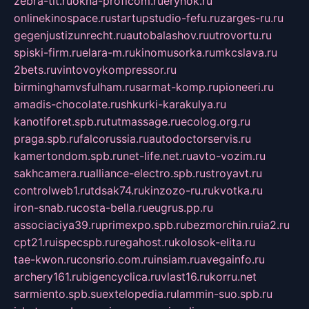
zebra-tlt.ru
okna-proficom.ru
erynok.ru
onlinekinospace.ru
startupstudio-fefu.ru
zarges-ru.ru
gegenjustizunrecht.ru
autobalashov.ru
utrovortu.ru
spiski-firm.ru
elara-m.ru
kinomusorka.ru
mkcslava.ru
2bets.ru
vintovoykompressor.ru
birminghamvsfulham.ru
sarmat-komp.ru
pioneeri.ru
amadis-chocolate.ru
shkurki-karakulya.ru
kanotiforet.spb.ru
tutmassage.ru
ecolog.org.ru
praga.spb.ru
falcorussia.ru
autodoctorservis.ru
kamertondom.spb.ru
net-life.net.ru
avto-vozim.ru
sakhcamera.ru
alliance-electro.spb.ru
stroyavt.ru
controlweb1.ru
tdsak74.ru
kinzozo-ru.ru
kvotka.ru
iron-snab.ru
costa-bella.ru
eugrus.pp.ru
associaciya39.ru
primexpo.spb.ru
bezmorchin.ru
ia2.ru
cpt21.ru
ispecspb.ru
regahost.ru
kolosok-elita.ru
tae-kwon.ru
consrio.com.ru
insiam.ru
avegainfo.ru
archery161.ru
bigencyclica.ru
vlast16.ru
korru.net
sarmiento.spb.su
extelopedia.ru
lammin-suo.spb.ru