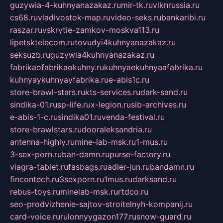
guzywia-4-kuhnyanazakaz.ru
mir-tk.ru
vlknrussia.ru
cs68.ru
vladivostok-map.ru
video-seks.ru
bankaribi.ru
raszar.ru
vskrytie-zamkov-moskva113.ru
lipetsktelecom.ru
tovudyi4kuhnyanazakaz.ru
seksuzb.ru
guzywia4kuhnyanazakaz.ru
fabrikaofabrikaokuhny.ru
kuhnyaekuhnyaafabrika.ru
kuhnyaykuhnyayfabrika.ru
e-abis1c.ru
store-brawl-stars.ru
kts-services.ru
dark-sand.ru
sindika-01.ru
sp-life.ru
x-legion.ru
sib-archives.ru
e-abis-1-c.ru
sindika01.ru
venda-festival.ru
store-brawlstars.ru
dooraleksandria.ru
antenna-highly.ru
mine-lab-msk.ru
1-mus.ru
3-sex-porn.ru
ban-damn.ru
purse-factory.ru
viagra-tablet.ru
fasbags.ru
adler-jun.ru
bandamn.ru
fincontech.ru
3sexporn.ru
1mus.ru
darksand.ru
rebus-toys.ru
minelab-msk.ru
rtdco.ru
seo-prodvizhenie-sajtov-stroitelnyh-kompanij.ru
card-voice.ru
rulonnyygazon177.ru
snow-guard.ru