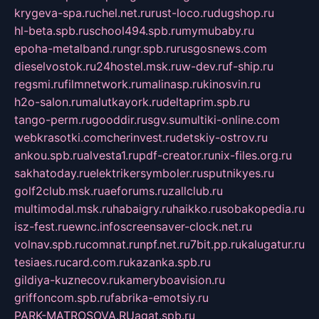
krygeva-spa.ru
chel.net.ru
rust-loco.ru
dugshop.ru
hl-beta.spb.ru
school494.spb.ru
mymubaby.ru
epoha-metalband.ru
ngr.spb.ru
rusgosnews.com
dieselvostok.ru
24hostel.msk.ru
w-dev.ru
f-ship.ru
regsmi.ru
filmnetwork.ru
malinasp.ru
kinosvin.ru
h2o-salon.ru
malutkayork.ru
deltaprim.spb.ru
tango-perm.ru
gooddir.ru
sgv.su
multiki-online.com
webkrasotki.com
cherinvest.ru
detskiy-ostrov.ru
ankou.spb.ru
alvesta1.ru
pdf-creator.ru
nix-files.org.ru
sakhatoday.ru
elektrikersymboler.ru
sputnikyes.ru
golf2club.msk.ru
aeforums.ru
zallclub.ru
multimodal.msk.ru
habaigry.ru
haikko.ru
sobakopedia.ru
isz-fest.ru
ewnc.info
screensaver-clock.net.ru
volnav.spb.ru
comnat.ru
npf.net.ru
7bit.pp.ru
kalugatur.ru
tesiaes.ru
card.com.ru
kazanka.spb.ru
gildiya-kuznecov.ru
kameryboavision.ru
griffoncom.spb.ru
fabrika-emotsiy.ru
PARK-MATROSOVA.RU
agat.spb.ru