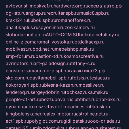
avtoyurist-moskva1.ru
hardware.org.ru
схема-авто.рф
dg-lab.ru
angrup.ru
recruiter.spb.ru
music8.spb.ru
krsk124.ru
kubok.spb.ru
romanofforex.ru
analitikaplus.ru
spyonline.ru
zosikamery.ru
sloboda-ural.pp.ru
AUTO-COM.SU
hohota.net
alimy.ru
online-z.com
aromat-vostoka.ru
otdelkaexp.ru
mobilvest.ru
bbd.net.ru
mebelshop.msk.ru
smp-forum.ru
bastion-td.ru
kosmoscreative.ru
avrmotors.ru
art-galadesign.ru
tiffany-c.ru
ecostep-samara.ru
d-p.spb.ru
галактика73.рф
sko.com.ru
davitamebel-spb.ru
fotsis.ru
tesiaes.ru
kokoroyari.spb.ru
blesna-kazan.ru
mossilver.ru
lenderoq.ru
sergeydobrin.ru
tochkazvuka.msk.ru
people-of-art.ru
bezzubova.ru
clubtibet.ru
orior-aks.ru
dynamoauto.ru
szk-favorit.ru
carlines.ru
flatnsk.ru
kingbolenskaner.ru
alex-motor.ru
astroline.net.ru
act1.spb.ru
polyglot.com.ru
gidlipetsk.ru
ooo-driada.ru
detsad125.ru
mir-zdoroviya.ru
bruslanovo.ru
siterem.ru