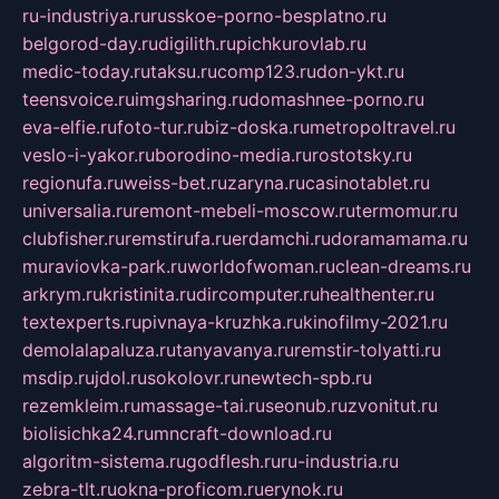
ru-industriya.ru
russkoe-porno-besplatno.ru
belgorod-day.ru
digilith.ru
pichkurovlab.ru
medic-today.ru
taksu.ru
comp123.ru
don-ykt.ru
teensvoice.ru
imgsharing.ru
domashnee-porno.ru
eva-elfie.ru
foto-tur.ru
biz-doska.ru
metropoltravel.ru
veslo-i-yakor.ru
borodino-media.ru
rostotsky.ru
regionufa.ru
weiss-bet.ru
zaryna.ru
casinotablet.ru
universalia.ru
remont-mebeli-moscow.ru
termomur.ru
clubfisher.ru
remstirufa.ru
erdamchi.ru
doramamama.ru
muraviovka-park.ru
worldofwoman.ru
clean-dreams.ru
arkrym.ru
kristinita.ru
dircomputer.ru
healthenter.ru
textexperts.ru
pivnaya-kruzhka.ru
kinofilmy-2021.ru
demolalapaluza.ru
tanyavanya.ru
remstir-tolyatti.ru
msdip.ru
jdol.ru
sokolovr.ru
newtech-spb.ru
rezemkleim.ru
massage-tai.ru
seonub.ru
zvonitut.ru
biolisichka24.ru
mncraft-download.ru
algoritm-sistema.ru
godflesh.ru
ru-industria.ru
zebra-tlt.ru
okna-proficom.ru
erynok.ru