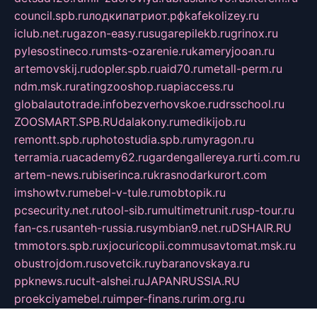
council.spb.ru
лодкипатриот.рф
kafekolizey.ru
iclub.net.ru
gazon-easy.ru
sugarepilekb.ru
grinox.ru
pylesostineco.ru
msts-ozarenie.ru
kameryjooan.ru
artemovskij.ru
dopler.spb.ru
aid70.ru
metall-perm.ru
ndm.msk.ru
ratingzooshop.ru
apiaccess.ru
globalautotrade.info
bezverhovskoe.ru
drsschool.ru
ZOOSMART.SPB.RU
dalakony.ru
medikijob.ru
remontt.spb.ru
photostudia.spb.ru
myragon.ru
terramia.ru
academy62.ru
gardengallereya.ru
rti.com.ru
artem-news.ru
biserinca.ru
krasnodarkurort.com
imshowtv.ru
mebel-v-tule.ru
mobtopik.ru
pcsecurity.net.ru
tool-sib.ru
multimetrunit.ru
sp-tour.ru
fan-cs.ru
santeh-russia.ru
symbian9.net.ru
DSHAIR.RU
tmmotors.spb.ru
xjocuricopii.com
musavtomat.msk.ru
obustrojdom.ru
sovetcik.ru
ybaranovskaya.ru
ppknews.ru
cult-alshei.ru
JAPANRUSSIA.RU
proekciyamebel.ru
imper-finans.ru
rim.org.ru
glamourai.ru
brassminus.ru
zabor-pro.ru
ftn.pp.ru