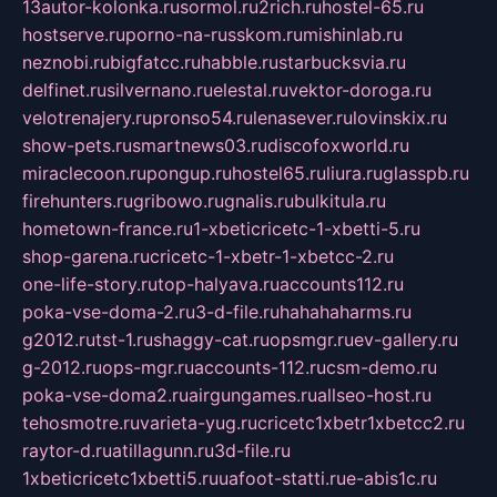
13autor-kolonka.ru
sormol.ru
2rich.ru
hostel-65.ru
hostserve.ru
porno-na-russkom.ru
mishinlab.ru
neznobi.ru
bigfatcc.ru
habble.ru
starbucksvia.ru
delfinet.ru
silvernano.ru
elestal.ru
vektor-doroga.ru
velotrenajery.ru
pronso54.ru
lenasever.ru
lovinskix.ru
show-pets.ru
smartnews03.ru
discofoxworld.ru
miraclecoon.ru
pongup.ru
hostel65.ru
liura.ru
glasspb.ru
firehunters.ru
gribowo.ru
gnalis.ru
bulkitula.ru
hometown-france.ru
1-xbeticricetc-1-xbetti-5.ru
shop-garena.ru
cricetc-1-xbetr-1-xbetcc-2.ru
one-life-story.ru
top-halyava.ru
accounts112.ru
poka-vse-doma-2.ru
3-d-file.ru
hahahaharms.ru
g2012.ru
tst-1.ru
shaggy-cat.ru
opsmgr.ru
ev-gallery.ru
g-2012.ru
ops-mgr.ru
accounts-112.ru
csm-demo.ru
poka-vse-doma2.ru
airgungames.ru
allseo-host.ru
tehosmotre.ru
varieta-yug.ru
cricetc1xbetr1xbetcc2.ru
raytor-d.ru
atillagunn.ru
3d-file.ru
1xbeticricetc1xbetti5.ru
uafoot-statti.ru
e-abis1c.ru