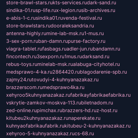
store-brawl-stars.ru
kts-services.ru
dark-sand.ru
sindika-01.ru
sp-life.ru
x-legion.ru
sib-archives.ru
e-abis-1-c.ru
sindika01.ru
venda-festival.ru
store-brawlstars.ru
dooraleksandria.ru
antenna-highly.ru
mine-lab-msk.ru
1-mus.ru
3-sex-porn.ru
ban-damn.ru
purse-factory.ru
viagra-tablet.ru
fasbags.ru
adler-jun.ru
bandamn.ru
fincontech.ru
3sexporn.ru
1mus.ru
darksand.ru
rebus-toys.ru
minelab-msk.ru
alabuga-cityhotel.ru
medsprawo-4-ka.ru
2864420.ru
blagodarenie-spb.ru
zajmy24.ru
tovudyi-4-kuhnyanazakaz.ru
brazzerscom.ru
medsprawo4ka.ru
xehyroo5kuhnyanazakaz.ru
fabrikayfabrikaefabrika.ru
vskrytie-zamkov-moskva-113.ru
biletnadom.ru
zed-online.ru
pimchax.ru
brazzers-hd.ru
z-host.ru
kitubeu2kuhnyanazakaz.ru
naperekate.ru
kuhnyaofabrikaufabrik.ru
kitubeu-2-kuhnyanazakaz.ru
xehyroo-5-kuhnyanazakaz.ru
cs-68.ru