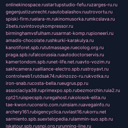
onlinekinospace.ru
startupstudio-fefu.ru
zarges-ru.ru
gegenjustizunrecht.ru
autobalashov.ru
utrovortu.ru
spiski-firm.ru
elara-m.ru
kinomusorka.ru
mkcslava.ru
2bets.ru
vintovoykompressor.ru
birminghamvsfulham.ru
sarmat-komp.ru
pioneeri.ru
amadis-chocolate.ru
shkurki-karakulya.ru
kanotiforet.spb.ru
tutmassage.ru
ecolog.org.ru
praga.spb.ru
falcorussia.ru
autodoctorservis.ru
kamertondom.spb.ru
net-life.net.ru
avto-vozim.ru
sakhcamera.ru
alliance-electro.spb.ru
stroyavt.ru
controlweb1.ru
tdsak74.ru
kinzozo-ru.ru
kvotka.ru
iron-snab.ru
costa-bella.ru
eugrus.pp.ru
associaciya39.ru
primexpo.spb.ru
bezmorchin.ru
ia2.ru
cpt21.ru
ispecspb.ru
regahost.ru
kolosok-elita.ru
tae-kwon.ru
consrio.com.ru
insiam.ru
avegainfo.ru
archery161.ru
bigencyclica.ru
vlast16.ru
korru.net
sarmiento.spb.su
extelopedia.ru
lammin-suo.spb.ru
iskatour.spb.ru
snpi.org.ru
running-line.ru