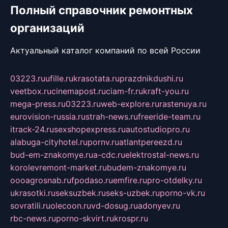
Полный справочник ремонтных
организаций
Актуальный каталог компаний по всей России
03223.ru
ufille.ru
krasotata.ru
prazdnikdushi.ru
veetbox.ru
cinemapost.ru
ciam-fr.ru
kraft-you.ru
mega-press.ru
03223.ru
web-explore.ru
rastenuya.ru
eurovision-russia.ru
strah-news.ru
freeride-team.ru
itrack-24.ru
sexshopexpress.ru
autostudiopro.ru
alabuga-cityhotel.ru
pornv.ru
atlantpereezd.ru
bud-em-znakomye.ru
a-cdc.ru
elektrostal-news.ru
korolevremont-market.ru
budem-znakomye.ru
oooagrosnab.ru
fpodaso.ru
emfire.ru
pro-otdelky.ru
ukrasotki.ru
seksuzbek.ru
seks-uzbek.ru
porno-vk.ru
sovratili.ru
olecoon.ru
vd-dosug.ru
adonyev.ru
rbc-news.ru
porno-skvirt.ru
krospr.ru