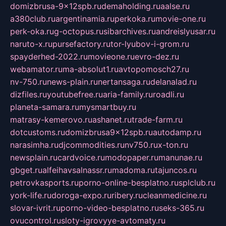
domizbrusa-9x12spb.ru
demaholding.ru
aalse.ru
a380club.ru
argentinamia.ru
perkoka.ru
movie-one.ru
perk-oka.ru
g-octopus.ru
sibarchives.ru
andreislyusar.ru
naruto-x.ru
pursefactory.ru
tor-lyubov-i-grom.ru
spayderhed-2022.ru
movieone.ru
evro-dez.ru
webamator.ru
ma-absolut1.ru
avtopomosch27.ru
nv-750.ru
news-plain.ru
nertansaga.ru
delanalad.ru
dizfiles.ru
youtubefree.ru
aria-family.ru
roadli.ru
planeta-samara.ru
mysmartbuy.ru
matrasy-kemerovo.ru
ashanet.ru
trade-farm.ru
dotcustoms.ru
domizbrusa9x12spb.ru
autodamp.ru
narasimha.ru
djcommodities.ru
nv750.ru
x-ton.ru
newsplain.ru
cardvoice.ru
modopaper.ru
manunae.ru
gbget.ru
alfeihavsalnassr.ru
madoma.ru
tajuncos.ru
petrovkasports.ru
porno-online-besplatno.ru
splclub.ru
york-life.ru
doroga-expo.ru
ribery.ru
cleanmedicine.ru
slovar-ivrit.ru
porno-video-besplatno.ru
seks-365.ru
ovucontrol.ru
sloty-igrovyye-avtomaty.ru