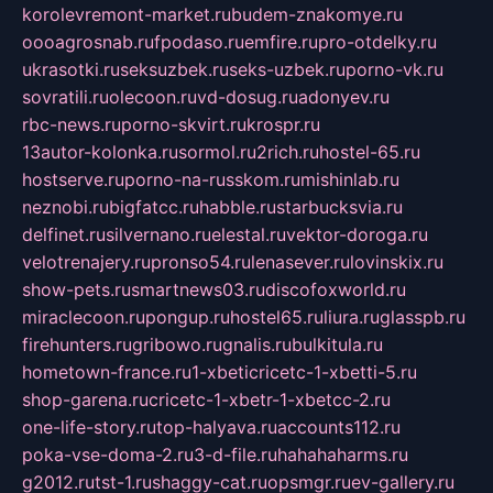
korolevremont-market.ru
budem-znakomye.ru
oooagrosnab.ru
fpodaso.ru
emfire.ru
pro-otdelky.ru
ukrasotki.ru
seksuzbek.ru
seks-uzbek.ru
porno-vk.ru
sovratili.ru
olecoon.ru
vd-dosug.ru
adonyev.ru
rbc-news.ru
porno-skvirt.ru
krospr.ru
13autor-kolonka.ru
sormol.ru
2rich.ru
hostel-65.ru
hostserve.ru
porno-na-russkom.ru
mishinlab.ru
neznobi.ru
bigfatcc.ru
habble.ru
starbucksvia.ru
delfinet.ru
silvernano.ru
elestal.ru
vektor-doroga.ru
velotrenajery.ru
pronso54.ru
lenasever.ru
lovinskix.ru
show-pets.ru
smartnews03.ru
discofoxworld.ru
miraclecoon.ru
pongup.ru
hostel65.ru
liura.ru
glasspb.ru
firehunters.ru
gribowo.ru
gnalis.ru
bulkitula.ru
hometown-france.ru
1-xbeticricetc-1-xbetti-5.ru
shop-garena.ru
cricetc-1-xbetr-1-xbetcc-2.ru
one-life-story.ru
top-halyava.ru
accounts112.ru
poka-vse-doma-2.ru
3-d-file.ru
hahahaharms.ru
g2012.ru
tst-1.ru
shaggy-cat.ru
opsmgr.ru
ev-gallery.ru