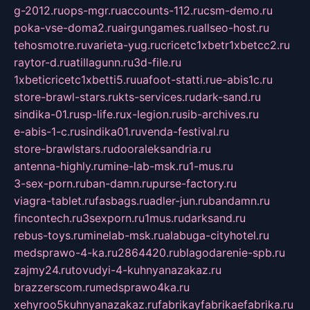
g-2012.ru
ops-mgr.ru
accounts-112.ru
csm-demo.ru
poka-vse-doma2.ru
airgungames.ru
allseo-host.ru
tehosmotre.ru
varieta-yug.ru
cricetc1xbetr1xbetcc2.ru
raytor-d.ru
atillagunn.ru
3d-file.ru
1xbeticricetc1xbetti5.ru
uafoot-statti.ru
e-abis1c.ru
store-brawl-stars.ru
kts-services.ru
dark-sand.ru
sindika-01.ru
sp-life.ru
x-legion.ru
sib-archives.ru
e-abis-1-c.ru
sindika01.ru
venda-festival.ru
store-brawlstars.ru
dooraleksandria.ru
antenna-highly.ru
mine-lab-msk.ru
1-mus.ru
3-sex-porn.ru
ban-damn.ru
purse-factory.ru
viagra-tablet.ru
fasbags.ru
adler-jun.ru
bandamn.ru
fincontech.ru
3sexporn.ru
1mus.ru
darksand.ru
rebus-toys.ru
minelab-msk.ru
alabuga-cityhotel.ru
medsprawo-4-ka.ru
2864420.ru
blagodarenie-spb.ru
zajmy24.ru
tovudyi-4-kuhnyanazakaz.ru
brazzerscom.ru
medsprawo4ka.ru
xehyroo5kuhnyanazakaz.ru
fabrikayfabrikaefabrika.ru