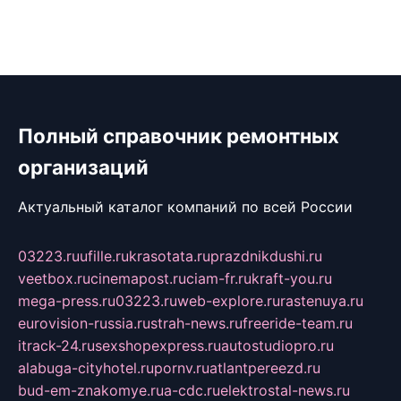
Полный справочник ремонтных
организаций
Актуальный каталог компаний по всей России
03223.ru
ufille.ru
krasotata.ru
prazdnikdushi.ru
veetbox.ru
cinemapost.ru
ciam-fr.ru
kraft-you.ru
mega-press.ru
03223.ru
web-explore.ru
rastenuya.ru
eurovision-russia.ru
strah-news.ru
freeride-team.ru
itrack-24.ru
sexshopexpress.ru
autostudiopro.ru
alabuga-cityhotel.ru
pornv.ru
atlantpereezd.ru
bud-em-znakomye.ru
a-cdc.ru
elektrostal-news.ru