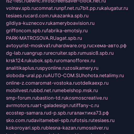
isz-fest.ru
ewnc.info
screensaver-clock.net.ru
volnav.spb.ru
comnat.ru
npf.net.ru
7bit.pp.ru
kalugatur.ru
tesiaes.ru
card.com.ru
kazanka.spb.ru
gildiya-kuznecov.ru
kameryboavision.ru
griffoncom.spb.ru
fabrika-emotsiy.ru
PARK-MATROSOVA.RU
agat.spb.ru
avtoyurist-moskva1.ru
hardware.org.ru
схема-авто.рф
dg-lab.ru
angrup.ru
recruiter.spb.ru
music8.spb.ru
krsk124.ru
kubok.spb.ru
romanofforex.ru
analitikaplus.ru
spyonline.ru
zosikamery.ru
sloboda-ural.pp.ru
AUTO-COM.SU
hohota.net
alimy.ru
online-z.com
aromat-vostoka.ru
otdelkaexp.ru
mobilvest.ru
bbd.net.ru
mebelshop.msk.ru
smp-forum.ru
bastion-td.ru
kosmoscreative.ru
avrmotors.ru
art-galadesign.ru
tiffany-c.ru
ecostep-samara.ru
d-p.spb.ru
галактика73.рф
sko.com.ru
davitamebel-spb.ru
fotsis.ru
tesiaes.ru
kokoroyari.spb.ru
blesna-kazan.ru
mossilver.ru