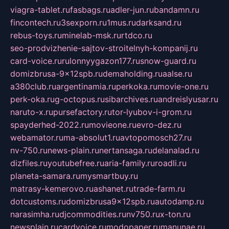
viagra-tablet.ru
fasbags.ru
adler-jun.ru
bandamn.ru
fincontech.ru
3sexporn.ru
1mus.ru
darksand.ru
rebus-toys.ru
minelab-msk.ru
rtdco.ru
seo-prodvizhenie-sajtov-stroitelnyh-kompanij.ru
card-voice.ru
rulonnyygazon177.ru
snow-guard.ru
domizbrusa-9x12spb.ru
demaholding.ru
aalse.ru
a380club.ru
argentinamia.ru
perkoka.ru
movie-one.ru
perk-oka.ru
g-octopus.ru
sibarchives.ru
andreislyusar.ru
naruto-x.ru
pursefactory.ru
tor-lyubov-i-grom.ru
spayderhed-2022.ru
movieone.ru
evro-dez.ru
webamator.ru
ma-absolut1.ru
avtopomosch27.ru
nv-750.ru
news-plain.ru
nertansaga.ru
delanalad.ru
dizfiles.ru
youtubefree.ru
aria-family.ru
roadli.ru
planeta-samara.ru
mysmartbuy.ru
matrasy-kemerovo.ru
ashanet.ru
trade-farm.ru
dotcustoms.ru
domizbrusa9x12spb.ru
autodamp.ru
narasimha.ru
djcommodities.ru
nv750.ru
x-ton.ru
newsplain.ru
cardvoice.ru
modopaper.ru
manunae.ru