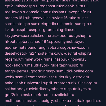
associaciya39.ru
primexpo.spb.ru
bezmorchin.ru
ia2.ru
cpt21.ru
ispecspb.ru
regahost.ru
kolosok-elita.ru
tae-kwon.ru
consrio.com.ru
insiam.ru
avegainfo.ru
archery161.ru
bigencyclica.ru
vlast16.ru
korru.net
sarmiento.spb.su
extelopedia.ru
lammin-suo.spb.ru
iskatour.spb.ru
snpi.org.ru
running-line.ru
krygeva-spa.ru
chel.net.ru
rust-loco.ru
dugshop.ru
hl-beta.spb.ru
school494.spb.ru
mymubaby.ru
epoha-metalband.ru
ngr.spb.ru
rusgosnews.com
dieselvostok.ru
24hostel.msk.ru
w-dev.ru
f-ship.ru
regsmi.ru
filmnetwork.ru
malinasp.ru
kinosvin.ru
h2o-salon.ru
malutkayork.ru
deltaprim.spb.ru
tango-perm.ru
gooddir.ru
sgv.su
multiki-online.com
webkrasotki.com
cherinvest.ru
detskiy-ostrov.ru
ankou.spb.ru
alvesta1.ru
pdf-creator.ru
nix-files.org.ru
sakhatoday.ru
elektrikersymboler.ru
sputnikyes.ru
golf2club.msk.ru
aeforums.ru
zallclub.ru
multimodal.msk.ru
habaigry.ru
haikko.ru
sobakopedia.ru