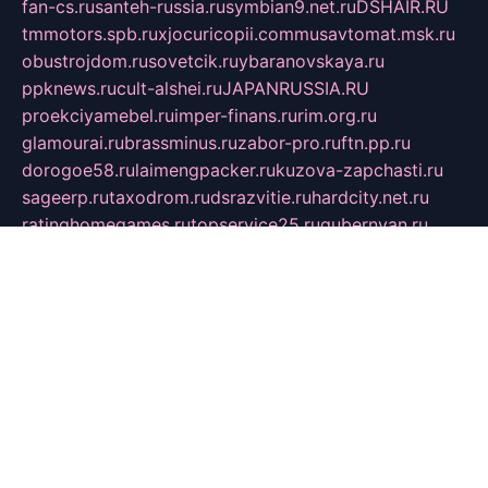
fan-cs.ru
santeh-russia.ru
symbian9.net.ru
DSHAIR.RU
tmmotors.spb.ru
xjocuricopii.com
musavtomat.msk.ru
obustrojdom.ru
sovetcik.ru
ybaranovskaya.ru
ppknews.ru
cult-alshei.ru
JAPANRUSSIA.RU
proekciyamebel.ru
imper-finans.ru
rim.org.ru
glamourai.ru
brassminus.ru
zabor-pro.ru
ftn.pp.ru
dorogoe58.ru
laimengpacker.ru
kuzova-zapchasti.ru
sageerp.ru
taxodrom.ru
dsrazvitie.ru
hardcity.net.ru
ratinghomegames.ru
topservice25.ru
gubernyan.ru
gtglasslined.ru
ii4.ru
tssport.spb.ru
andorra24.com
blackwallstreet.ru
oboimos.ru
optim-doors.com.ru
ikuch.ru
nycr.org.ru
npa21.ru
vremya-ch.spb.ru
desert000.ru
ivtorgi.ru
ifiori.ru
catalog-statei.ru
dcv.org.ru
spetsmaster174.ru
ipkameryhiseeu.ru
dum26.ru
ruspol.spb.ru
fr-opendp.ru
kam-solnyshko.ru
cheyenne-arapaho.ru
sevzapmetal.spb.ru
ted-lapidus.spb.ru
parasite-eliminator.ru
sigma-complete.ru
modernworld.ru
dama-moda.ru