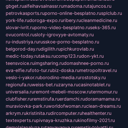
gbget.ru
alfeihavsalnassr.ru
madoma.ru
tajuncos.ru
petrovkasports.ru
porno-online-besplatno.ru
splclub.ru
york-life.ru
doroga-expo.ru
ribery.ru
cleanmedicine.ru
slovar-ivrit.ru
porno-video-besplatno.ru
seks-365.ru
ovucontrol.ru
sloty-igrovyye-avtomaty.ru
ru-industriya.ru
russkoe-porno-besplatno.ru
belgorod-day.ru
digilith.ru
pichkurovlab.ru
medic-today.ru
taksu.ru
comp123.ru
don-ykt.ru
teensvoice.ru
imgsharing.ru
domashnee-porno.ru
eva-elfie.ru
foto-tur.ru
biz-doska.ru
metropoltravel.ru
veslo-i-yakor.ru
borodino-media.ru
rostotsky.ru
regionufa.ru
weiss-bet.ru
zaryna.ru
casinotablet.ru
universalia.ru
remont-mebeli-moscow.ru
termomur.ru
clubfisher.ru
remstirufa.ru
erdamchi.ru
doramamama.ru
muraviovka-park.ru
worldofwoman.ru
clean-dreams.ru
arkrym.ru
kristinita.ru
dircomputer.ru
healthenter.ru
textexperts.ru
pivnaya-kruzhka.ru
kinofilmy-2021.ru
demolalapaluza.ru
tanyavanya.ru
remstir-tolyatti.ru