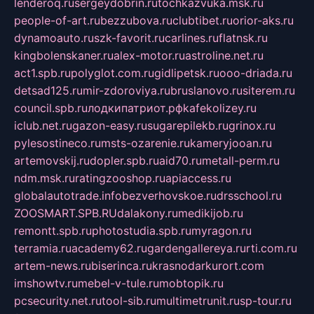
lenderoq.ru
sergeydobrin.ru
tochkazvuka.msk.ru
people-of-art.ru
bezzubova.ru
clubtibet.ru
orior-aks.ru
dynamoauto.ru
szk-favorit.ru
carlines.ru
flatnsk.ru
kingbolenskaner.ru
alex-motor.ru
astroline.net.ru
act1.spb.ru
polyglot.com.ru
gidlipetsk.ru
ooo-driada.ru
detsad125.ru
mir-zdoroviya.ru
bruslanovo.ru
siterem.ru
council.spb.ru
лодкипатриот.рф
kafekolizey.ru
iclub.net.ru
gazon-easy.ru
sugarepilekb.ru
grinox.ru
pylesostineco.ru
msts-ozarenie.ru
kameryjooan.ru
artemovskij.ru
dopler.spb.ru
aid70.ru
metall-perm.ru
ndm.msk.ru
ratingzooshop.ru
apiaccess.ru
globalautotrade.info
bezverhovskoe.ru
drsschool.ru
ZOOSMART.SPB.RU
dalakony.ru
medikijob.ru
remontt.spb.ru
photostudia.spb.ru
myragon.ru
terramia.ru
academy62.ru
gardengallereya.ru
rti.com.ru
artem-news.ru
biserinca.ru
krasnodarkurort.com
imshowtv.ru
mebel-v-tule.ru
mobtopik.ru
pcsecurity.net.ru
tool-sib.ru
multimetrunit.ru
sp-tour.ru