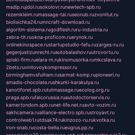
msdip.ru
jdol.ru
sokolovr.ru
newtech-spb.ru
rezemkleim.ru
massage-tai.ru
seonub.ru
zvonitut.ru
biolisichka24.ru
mncraft-download.ru
algoritm-sistema.ru
godflesh.ru
ru-industria.ru
zebra-tlt.ru
okna-proficom.ru
erynok.ru
onlinekinospace.ru
startupstudio-fefu.ru
zarges-ru.ru
gegenjustizunrecht.ru
autobalashov.ru
utrovortu.ru
spiski-firm.ru
elara-m.ru
kinomusorka.ru
mkcslava.ru
2bets.ru
vintovoykompressor.ru
birminghamvsfulham.ru
sarmat-komp.ru
pioneeri.ru
amadis-chocolate.ru
shkurki-karakulya.ru
kanotiforet.spb.ru
tutmassage.ru
ecolog.org.ru
praga.spb.ru
falcorussia.ru
autodoctorservis.ru
kamertondom.spb.ru
net-life.net.ru
avto-vozim.ru
sakhcamera.ru
alliance-electro.spb.ru
stroyavt.ru
controlweb1.ru
tdsak74.ru
kinzozo-ru.ru
kvotka.ru
iron-snab.ru
costa-bella.ru
eugrus.pp.ru