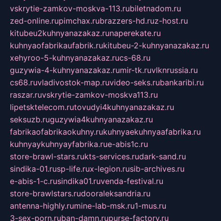
vskrytie-zamkov-moskva-113.ru
biletnadom.ru
zed-online.ru
pimchax.ru
brazzers-hd.ru
z-host.ru
kitubeu2kuhnyanazakaz.ru
naperekate.ru
kuhnyaofabrikaufabrik.ru
kitubeu-2-kuhnyanazakaz.ru
xehyroo-5-kuhnyanazakaz.ru
cs-68.ru
guzywia-4-kuhnyanazakaz.ru
mir-tk.ru
vlknrussia.ru
cs68.ru
vladivostok-map.ru
video-seks.ru
bankaribi.ru
raszar.ru
vskrytie-zamkov-moskva113.ru
lipetsktelecom.ru
tovudyi4kuhnyanazakaz.ru
seksuzb.ru
guzywia4kuhnyanazakaz.ru
fabrikaofabrikaokuhny.ru
kuhnyaekuhnyaafabrika.ru
kuhnyaykuhnyayfabrika.ru
e-abis1c.ru
store-brawl-stars.ru
kts-services.ru
dark-sand.ru
sindika-01.ru
sp-life.ru
x-legion.ru
sib-archives.ru
e-abis-1-c.ru
sindika01.ru
venda-festival.ru
store-brawlstars.ru
dooraleksandria.ru
antenna-highly.ru
mine-lab-msk.ru
1-mus.ru
3-sex-porn.ru
ban-damn.ru
purse-factory.ru