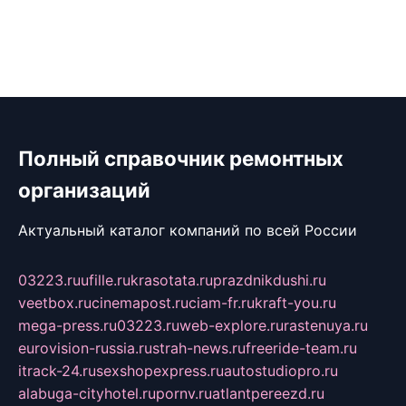
Полный справочник ремонтных
организаций
Актуальный каталог компаний по всей России
03223.ru
ufille.ru
krasotata.ru
prazdnikdushi.ru
veetbox.ru
cinemapost.ru
ciam-fr.ru
kraft-you.ru
mega-press.ru
03223.ru
web-explore.ru
rastenuya.ru
eurovision-russia.ru
strah-news.ru
freeride-team.ru
itrack-24.ru
sexshopexpress.ru
autostudiopro.ru
alabuga-cityhotel.ru
pornv.ru
atlantpereezd.ru