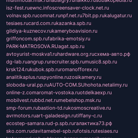
isz-fest.ru
ewnc.info
screensaver-clock.net.ru
volnav.spb.ru
comnat.ru
npf.net.ru
7bit.pp.ru
kalugatur.ru
tesiaes.ru
card.com.ru
kazanka.spb.ru
gildiya-kuznecov.ru
kameryboavision.ru
griffoncom.spb.ru
fabrika-emotsiy.ru
PARK-MATROSOVA.RU
agat.spb.ru
avtoyurist-moskva1.ru
hardware.org.ru
схема-авто.рф
dg-lab.ru
angrup.ru
recruiter.spb.ru
music8.spb.ru
krsk124.ru
kubok.spb.ru
romanofforex.ru
analitikaplus.ru
spyonline.ru
zosikamery.ru
sloboda-ural.pp.ru
AUTO-COM.SU
hohota.net
alimy.ru
online-z.com
aromat-vostoka.ru
otdelkaexp.ru
mobilvest.ru
bbd.net.ru
mebelshop.msk.ru
smp-forum.ru
bastion-td.ru
kosmoscreative.ru
avrmotors.ru
art-galadesign.ru
tiffany-c.ru
ecostep-samara.ru
d-p.spb.ru
галактика73.рф
sko.com.ru
davitamebel-spb.ru
fotsis.ru
tesiaes.ru