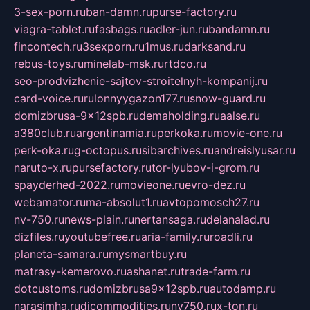
3-sex-porn.ru
ban-damn.ru
purse-factory.ru
viagra-tablet.ru
fasbags.ru
adler-jun.ru
bandamn.ru
fincontech.ru
3sexporn.ru
1mus.ru
darksand.ru
rebus-toys.ru
minelab-msk.ru
rtdco.ru
seo-prodvizhenie-sajtov-stroitelnyh-kompanij.ru
card-voice.ru
rulonnyygazon177.ru
snow-guard.ru
domizbrusa-9x12spb.ru
demaholding.ru
aalse.ru
a380club.ru
argentinamia.ru
perkoka.ru
movie-one.ru
perk-oka.ru
g-octopus.ru
sibarchives.ru
andreislyusar.ru
naruto-x.ru
pursefactory.ru
tor-lyubov-i-grom.ru
spayderhed-2022.ru
movieone.ru
evro-dez.ru
webamator.ru
ma-absolut1.ru
avtopomosch27.ru
nv-750.ru
news-plain.ru
nertansaga.ru
delanalad.ru
dizfiles.ru
youtubefree.ru
aria-family.ru
roadli.ru
planeta-samara.ru
mysmartbuy.ru
matrasy-kemerovo.ru
ashanet.ru
trade-farm.ru
dotcustoms.ru
domizbrusa9x12spb.ru
autodamp.ru
narasimha.ru
djcommodities.ru
nv750.ru
x-ton.ru