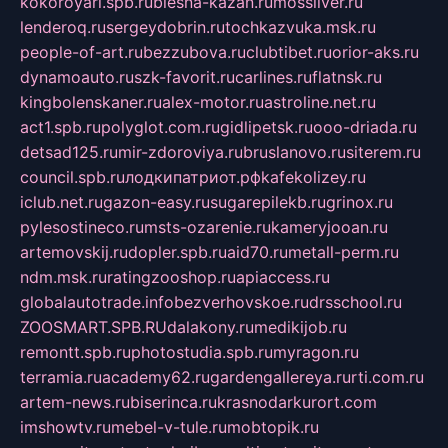
kokoroyari.spb.ru
blesna-kazan.ru
mossilver.ru
lenderoq.ru
sergeydobrin.ru
tochkazvuka.msk.ru
people-of-art.ru
bezzubova.ru
clubtibet.ru
orior-aks.ru
dynamoauto.ru
szk-favorit.ru
carlines.ru
flatnsk.ru
kingbolenskaner.ru
alex-motor.ru
astroline.net.ru
act1.spb.ru
polyglot.com.ru
gidlipetsk.ru
ooo-driada.ru
detsad125.ru
mir-zdoroviya.ru
bruslanovo.ru
siterem.ru
council.spb.ru
лодкипатриот.рф
kafekolizey.ru
iclub.net.ru
gazon-easy.ru
sugarepilekb.ru
grinox.ru
pylesostineco.ru
msts-ozarenie.ru
kameryjooan.ru
artemovskij.ru
dopler.spb.ru
aid70.ru
metall-perm.ru
ndm.msk.ru
ratingzooshop.ru
apiaccess.ru
globalautotrade.info
bezverhovskoe.ru
drsschool.ru
ZOOSMART.SPB.RU
dalakony.ru
medikijob.ru
remontt.spb.ru
photostudia.spb.ru
myragon.ru
terramia.ru
academy62.ru
gardengallereya.ru
rti.com.ru
artem-news.ru
biserinca.ru
krasnodarkurort.com
imshowtv.ru
mebel-v-tule.ru
mobtopik.ru