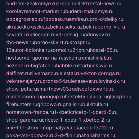
bud-em-znakomye.ru
a-cdc.ru
elektrostal-news.ru
korolevremont-market.ru
budem-znakomye.ru
oooagrosnab.ru
fpodaso.ru
emfire.ru
pro-otdelky.ru
ukrasotki.ru
seksuzbek.ru
seks-uzbek.ru
porno-vk.ru
sovratili.ru
olecoon.ru
vd-dosug.ru
adonyev.ru
rbc-news.ru
porno-skvirt.ru
krospr.ru
13autor-kolonka.ru
sormol.ru
2rich.ru
hostel-65.ru
hostserve.ru
porno-na-russkom.ru
mishinlab.ru
neznobi.ru
bigfatcc.ru
habble.ru
starbucksvia.ru
delfinet.ru
silvernano.ru
elestal.ru
vektor-doroga.ru
velotrenajery.ru
pronso54.ru
lenasever.ru
lovinskix.ru
show-pets.ru
smartnews03.ru
discofoxworld.ru
miraclecoon.ru
pongup.ru
hostel65.ru
liura.ru
glasspb.ru
firehunters.ru
gribowo.ru
gnalis.ru
bulkitula.ru
hometown-france.ru
1-xbeticricetc-1-xbetti-5.ru
shop-garena.ru
cricetc-1-xbetr-1-xbetcc-2.ru
one-life-story.ru
top-halyava.ru
accounts112.ru
poka-vse-doma-2.ru
3-d-file.ru
hahahaharms.ru