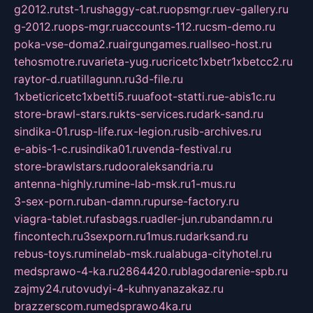
g2012.ru
tst-1.ru
shaggy-cat.ru
opsmgr.ru
ev-gallery.ru
g-2012.ru
ops-mgr.ru
accounts-112.ru
csm-demo.ru
poka-vse-doma2.ru
airgungames.ru
allseo-host.ru
tehosmotre.ru
varieta-yug.ru
cricetc1xbetr1xbetcc2.ru
raytor-d.ru
atillagunn.ru
3d-file.ru
1xbeticricetc1xbetti5.ru
uafoot-statti.ru
e-abis1c.ru
store-brawl-stars.ru
kts-services.ru
dark-sand.ru
sindika-01.ru
sp-life.ru
x-legion.ru
sib-archives.ru
e-abis-1-c.ru
sindika01.ru
venda-festival.ru
store-brawlstars.ru
dooraleksandria.ru
antenna-highly.ru
mine-lab-msk.ru
1-mus.ru
3-sex-porn.ru
ban-damn.ru
purse-factory.ru
viagra-tablet.ru
fasbags.ru
adler-jun.ru
bandamn.ru
fincontech.ru
3sexporn.ru
1mus.ru
darksand.ru
rebus-toys.ru
minelab-msk.ru
alabuga-cityhotel.ru
medsprawo-4-ka.ru
2864420.ru
blagodarenie-spb.ru
zajmy24.ru
tovudyi-4-kuhnyanazakaz.ru
brazzerscom.ru
medsprawo4ka.ru