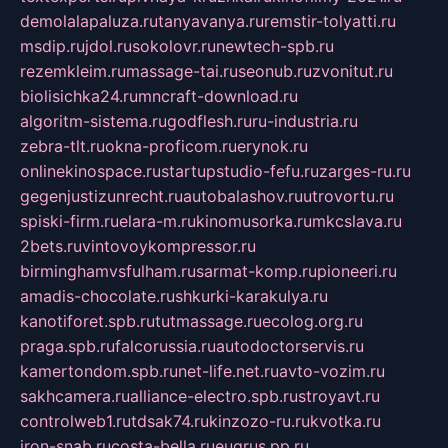
demolalapaluza.ru
tanyavanya.ru
remstir-tolyatti.ru
msdip.ru
jdol.ru
sokolovr.ru
newtech-spb.ru
rezemkleim.ru
massage-tai.ru
seonub.ru
zvonitut.ru
biolisichka24.ru
mncraft-download.ru
algoritm-sistema.ru
godflesh.ru
ru-industria.ru
zebra-tlt.ru
okna-proficom.ru
erynok.ru
onlinekinospace.ru
startupstudio-fefu.ru
zarges-ru.ru
gegenjustizunrecht.ru
autobalashov.ru
utrovortu.ru
spiski-firm.ru
elara-m.ru
kinomusorka.ru
mkcslava.ru
2bets.ru
vintovoykompressor.ru
birminghamvsfulham.ru
sarmat-komp.ru
pioneeri.ru
amadis-chocolate.ru
shkurki-karakulya.ru
kanotiforet.spb.ru
tutmassage.ru
ecolog.org.ru
praga.spb.ru
falcorussia.ru
autodoctorservis.ru
kamertondom.spb.ru
net-life.net.ru
avto-vozim.ru
sakhcamera.ru
alliance-electro.spb.ru
stroyavt.ru
controlweb1.ru
tdsak74.ru
kinzozo-ru.ru
kvotka.ru
iron-snab.ru
costa-bella.ru
eugrus.pp.ru