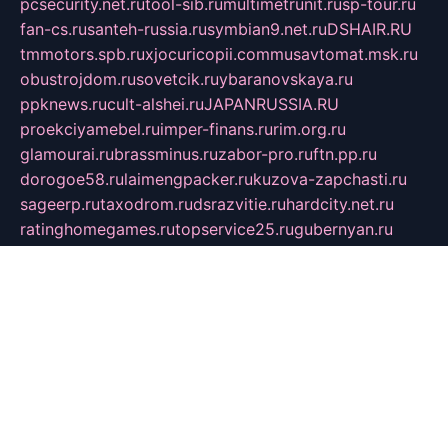
pcsecurity.net.ru
tool-sib.ru
multimetrunit.ru
sp-tour.ru
fan-cs.ru
santeh-russia.ru
symbian9.net.ru
DSHAIR.RU
tmmotors.spb.ru
xjocuricopii.com
musavtomat.msk.ru
obustrojdom.ru
sovetcik.ru
ybaranovskaya.ru
ppknews.ru
cult-alshei.ru
JAPANRUSSIA.RU
proekciyamebel.ru
imper-finans.ru
rim.org.ru
glamourai.ru
brassminus.ru
zabor-pro.ru
ftn.pp.ru
dorogoe58.ru
laimengpacker.ru
kuzova-zapchasti.ru
sageerp.ru
taxodrom.ru
dsrazvitie.ru
hardcity.net.ru
ratinghomegames.ru
topservice25.ru
gubernyan.ru
gtglasslined.ru
ii4.ru
tssport.spb.ru
andorra24.com
blackwallstreet.ru
oboimos.ru
optim-doors.com.ru
ikuch.ru
nycr.org.ru
npa21.ru
vremya-ch.spb.ru
desert000.ru
ivtorgi.ru
ifiori.ru
catalog-statei.ru
dcv.org.ru
spetsmaster174.ru
ipkameryhiseeu.ru
dum26.ru
ruspol.spb.ru
fr-opendp.ru
kam-solnyshko.ru
cheyenne-arapaho.ru
sevzapmetal.spb.ru
ted-lapidus.spb.ru
parasite-eliminator.ru