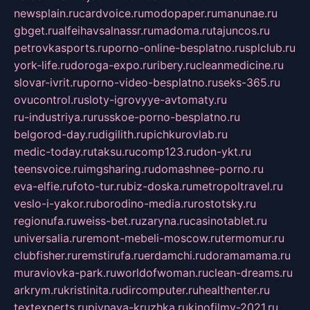
newsplain.ru
cardvoice.ru
modopaper.ru
manunae.ru
gbget.ru
alfeihavsalnassr.ru
madoma.ru
tajuncos.ru
petrovkasports.ru
porno-online-besplatno.ru
splclub.ru
york-life.ru
doroga-expo.ru
ribery.ru
cleanmedicine.ru
slovar-ivrit.ru
porno-video-besplatno.ru
seks-365.ru
ovucontrol.ru
sloty-igrovyye-avtomaty.ru
ru-industriya.ru
russkoe-porno-besplatno.ru
belgorod-day.ru
digilith.ru
pichkurovlab.ru
medic-today.ru
taksu.ru
comp123.ru
don-ykt.ru
teensvoice.ru
imgsharing.ru
domashnee-porno.ru
eva-elfie.ru
foto-tur.ru
biz-doska.ru
metropoltravel.ru
veslo-i-yakor.ru
borodino-media.ru
rostotsky.ru
regionufa.ru
weiss-bet.ru
zaryna.ru
casinotablet.ru
universalia.ru
remont-mebeli-moscow.ru
termomur.ru
clubfisher.ru
remstirufa.ru
erdamchi.ru
doramamama.ru
muraviovka-park.ru
worldofwoman.ru
clean-dreams.ru
arkrym.ru
kristinita.ru
dircomputer.ru
healthenter.ru
textexperts.ru
pivnaya-kruzhka.ru
kinofilmy-2021.ru