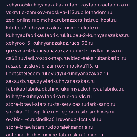
xehyroo5kuhnyanazakaz.ru
fabrikayfabrikaefabrika.ru
vskrytie-zamkov-moskva-113.ru
biletnadom.ru
zed-online.ru
pimchax.ru
brazzers-hd.ru
z-host.ru
kitubeu2kuhnyanazakaz.ru
naperekate.ru
kuhnyaofabrikaufabrik.ru
kitubeu-2-kuhnyanazakaz.ru
xehyroo-5-kuhnyanazakaz.ru
cs-68.ru
guzywia-4-kuhnyanazakaz.ru
mir-tk.ru
vlknrussia.ru
cs68.ru
vladivostok-map.ru
video-seks.ru
bankaribi.ru
raszar.ru
vskrytie-zamkov-moskva113.ru
lipetsktelecom.ru
tovudyi4kuhnyanazakaz.ru
seksuzb.ru
guzywia4kuhnyanazakaz.ru
fabrikaofabrikaokuhny.ru
kuhnyaekuhnyaafabrika.ru
kuhnyaykuhnyayfabrika.ru
e-abis1c.ru
store-brawl-stars.ru
kts-services.ru
dark-sand.ru
sindika-01.ru
sp-life.ru
x-legion.ru
sib-archives.ru
e-abis-1-c.ru
sindika01.ru
venda-festival.ru
store-brawlstars.ru
dooraleksandria.ru
antenna-highly.ru
mine-lab-msk.ru
1-mus.ru