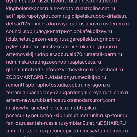
dynamoauto.ru
szk-favorit.ru
carlines.ru
flatnsk.ru
kingbolenskaner.ru
alex-motor.ru
astroline.net.ru
act1.spb.ru
polyglot.com.ru
gidlipetsk.ru
ooo-driada.ru
detsad125.ru
mir-zdoroviya.ru
bruslanovo.ru
siterem.ru
council.spb.ru
лодкипатриот.рф
kafekolizey.ru
iclub.net.ru
gazon-easy.ru
sugarepilekb.ru
grinox.ru
pylesostineco.ru
msts-ozarenie.ru
kameryjooan.ru
artemovskij.ru
dopler.spb.ru
aid70.ru
metall-perm.ru
ndm.msk.ru
ratingzooshop.ru
apiaccess.ru
globalautotrade.info
bezverhovskoe.ru
drsschool.ru
ZOOSMART.SPB.RU
dalakony.ru
medikijob.ru
remontt.spb.ru
photostudia.spb.ru
myragon.ru
terramia.ru
academy62.ru
gardengallereya.ru
rti.com.ru
artem-news.ru
biserinca.ru
krasnodarkurort.com
imshowtv.ru
mebel-v-tule.ru
mobtopik.ru
pcsecurity.net.ru
tool-sib.ru
multimetrunit.ru
sp-tour.ru
fan-cs.ru
santeh-russia.ru
symbian9.net.ru
DSHAIR.RU
tmmotors.spb.ru
xjocuricopii.com
musavtomat.msk.ru