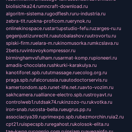
biolisichka24.ru
mncraft-download.ru
algoritm-sistema.ru
godflesh.ru
ru-industria.ru
zebra-tlt.ru
okna-proficom.ru
erynok.ru
onlinekinospace.ru
startupstudio-fefu.ru
zarges-ru.ru
gegenjustizunrecht.ru
autobalashov.ru
utrovortu.ru
spiski-firm.ru
elara-m.ru
kinomusorka.ru
mkcslava.ru
2bets.ru
vintovoykompressor.ru
birminghamvsfulham.ru
sarmat-komp.ru
pioneeri.ru
amadis-chocolate.ru
shkurki-karakulya.ru
kanotiforet.spb.ru
tutmassage.ru
ecolog.org.ru
praga.spb.ru
falcorussia.ru
autodoctorservis.ru
kamertondom.spb.ru
net-life.net.ru
avto-vozim.ru
sakhcamera.ru
alliance-electro.spb.ru
stroyavt.ru
controlweb1.ru
tdsak74.ru
kinzozo-ru.ru
kvotka.ru
iron-snab.ru
costa-bella.ru
eugrus.pp.ru
associaciya39.ru
primexpo.spb.ru
bezmorchin.ru
ia2.ru
cpt21.ru
ispecspb.ru
regahost.ru
kolosok-elita.ru
tae-kwon.ru
consrio.com.ru
insiam.ru
avegainfo.ru