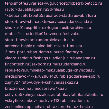
tehosmotre.ru
varieta-yug.ru
cricetc1xbetr1xbetcc2.ru
raytor-d.ru
atillagunn.ru
3d-file.ru
1xbeticricetc1xbetti5.ru
uafoot-statti.ru
e-abis1c.ru
store-brawl-stars.ru
kts-services.ru
dark-sand.ru
sindika-01.ru
sp-life.ru
x-legion.ru
sib-archives.ru
e-abis-1-c.ru
sindika01.ru
venda-festival.ru
store-brawlstars.ru
dooraleksandria.ru
antenna-highly.ru
mine-lab-msk.ru
1-mus.ru
3-sex-porn.ru
ban-damn.ru
purse-factory.ru
viagra-tablet.ru
fasbags.ru
adler-jun.ru
bandamn.ru
fincontech.ru
3sexporn.ru
1mus.ru
darksand.ru
rebus-toys.ru
minelab-msk.ru
alabuga-cityhotel.ru
medsprawo-4-ka.ru
2864420.ru
blagodarenie-spb.ru
zajmy24.ru
tovudyi-4-kuhnyanazakaz.ru
brazzerscom.ru
medsprawo4ka.ru
xehyroo5kuhnyanazakaz.ru
fabrikayfabrikaefabrika.ru
vskrytie-zamkov-moskva-113.ru
biletnadom.ru
zed-online.ru
pimchax.ru
brazzers-hd.ru
z-host.ru