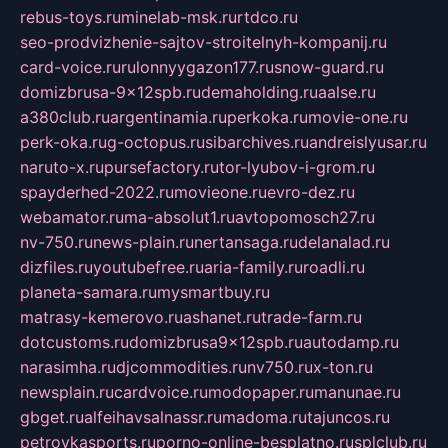
rebus-toys.ru
minelab-msk.ru
rtdco.ru
seo-prodvizhenie-sajtov-stroitelnyh-kompanij.ru
card-voice.ru
rulonnyygazon177.ru
snow-guard.ru
domizbrusa-9x12spb.ru
demaholding.ru
aalse.ru
a380club.ru
argentinamia.ru
perkoka.ru
movie-one.ru
perk-oka.ru
g-octopus.ru
sibarchives.ru
andreislyusar.ru
naruto-x.ru
pursefactory.ru
tor-lyubov-i-grom.ru
spayderhed-2022.ru
movieone.ru
evro-dez.ru
webamator.ru
ma-absolut1.ru
avtopomosch27.ru
nv-750.ru
news-plain.ru
nertansaga.ru
delanalad.ru
dizfiles.ru
youtubefree.ru
aria-family.ru
roadli.ru
planeta-samara.ru
mysmartbuy.ru
matrasy-kemerovo.ru
ashanet.ru
trade-farm.ru
dotcustoms.ru
domizbrusa9x12spb.ru
autodamp.ru
narasimha.ru
djcommodities.ru
nv750.ru
x-ton.ru
newsplain.ru
cardvoice.ru
modopaper.ru
manunae.ru
gbget.ru
alfeihavsalnassr.ru
madoma.ru
tajuncos.ru
petrovkasports.ru
porno-online-besplatno.ru
splclub.ru