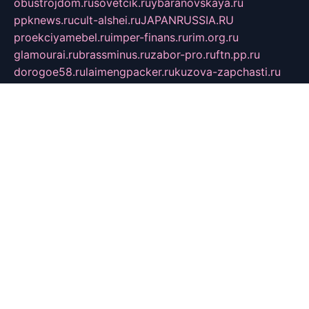
obustrojdom.ru
sovetcik.ru
ybaranovskaya.ru
ppknews.ru
cult-alshei.ru
JAPANRUSSIA.RU
proekciyamebel.ru
imper-finans.ru
rim.org.ru
glamourai.ru
brassminus.ru
zabor-pro.ru
ftn.pp.ru
dorogoe58.ru
laimengpacker.ru
kuzova-zapchasti.ru
sageerp.ru
taxodrom.ru
dsrazvitie.ru
hardcity.net.ru
ratinghomegames.ru
topservice25.ru
gubernyan.ru
gtglasslined.ru
ii4.ru
tssport.spb.ru
andorra24.com
blackwallstreet.ru
oboimos.ru
optim-doors.com.ru
ikuch.ru
nycr.org.ru
npa21.ru
vremya-ch.spb.ru
desert000.ru
ivtorgi.ru
ifiori.ru
catalog-statei.ru
dcv.org.ru
spetsmaster174.ru
ipkameryhiseeu.ru
dum26.ru
ruspol.spb.ru
fr-opendp.ru
kam-solnyshko.ru
cheyenne-arapaho.ru
sevzapmetal.spb.ru
ted-lapidus.spb.ru
parasite-eliminator.ru
sigma-complete.ru
modernworld.ru
dama-moda.ru
eholot-group.ru
sk-nvkz.ru
DRONGOLD.RU
democratia2.ru
i-farmer.ru
mass-sport.org