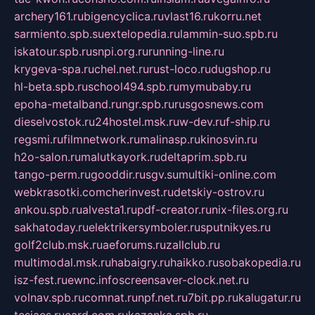
archery161.ru
bigencyclica.ru
vlast16.ru
korru.net
sarmiento.spb.su
extelopedia.ru
lammin-suo.spb.ru
iskatour.spb.ru
snpi.org.ru
running-line.ru
krygeva-spa.ru
chel.net.ru
rust-loco.ru
dugshop.ru
hl-beta.spb.ru
school494.spb.ru
mymubaby.ru
epoha-metalband.ru
ngr.spb.ru
rusgosnews.com
dieselvostok.ru
24hostel.msk.ru
w-dev.ru
f-ship.ru
regsmi.ru
filmnetwork.ru
malinasp.ru
kinosvin.ru
h2o-salon.ru
malutkayork.ru
deltaprim.spb.ru
tango-perm.ru
gooddir.ru
sgv.su
multiki-online.com
webkrasotki.com
cherinvest.ru
detskiy-ostrov.ru
ankou.spb.ru
alvesta1.ru
pdf-creator.ru
nix-files.org.ru
sakhatoday.ru
elektrikersymboler.ru
sputnikyes.ru
golf2club.msk.ru
aeforums.ru
zallclub.ru
multimodal.msk.ru
habaigry.ru
haikko.ru
sobakopedia.ru
isz-fest.ru
ewnc.info
screensaver-clock.net.ru
volnav.spb.ru
comnat.ru
npf.net.ru
7bit.pp.ru
kalugatur.ru
tesiaes.ru
card.com.ru
kazanka.spb.ru