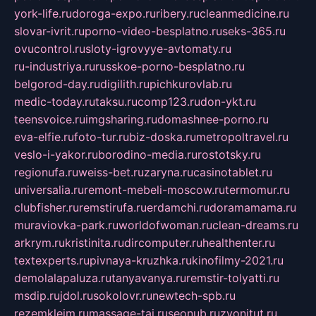
york-life.ru
doroga-expo.ru
ribery.ru
cleanmedicine.ru
slovar-ivrit.ru
porno-video-besplatno.ru
seks-365.ru
ovucontrol.ru
sloty-igrovyye-avtomaty.ru
ru-industriya.ru
russkoe-porno-besplatno.ru
belgorod-day.ru
digilith.ru
pichkurovlab.ru
medic-today.ru
taksu.ru
comp123.ru
don-ykt.ru
teensvoice.ru
imgsharing.ru
domashnee-porno.ru
eva-elfie.ru
foto-tur.ru
biz-doska.ru
metropoltravel.ru
veslo-i-yakor.ru
borodino-media.ru
rostotsky.ru
regionufa.ru
weiss-bet.ru
zaryna.ru
casinotablet.ru
universalia.ru
remont-mebeli-moscow.ru
termomur.ru
clubfisher.ru
remstirufa.ru
erdamchi.ru
doramamama.ru
muraviovka-park.ru
worldofwoman.ru
clean-dreams.ru
arkrym.ru
kristinita.ru
dircomputer.ru
healthenter.ru
textexperts.ru
pivnaya-kruzhka.ru
kinofilmy-2021.ru
demolalapaluza.ru
tanyavanya.ru
remstir-tolyatti.ru
msdip.ru
jdol.ru
sokolovr.ru
newtech-spb.ru
rezemkleim.ru
massage-tai.ru
seonub.ru
zvonitut.ru