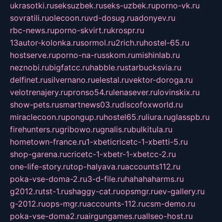
ukrasotki.ru
seksuzbek.ru
seks-uzbek.ru
porno-vk.ru
sovratili.ru
olecoon.ru
vd-dosug.ru
adonyev.ru
rbc-news.ru
porno-skvirt.ru
krospr.ru
13autor-kolonka.ru
sormol.ru
2rich.ru
hostel-65.ru
hostserve.ru
porno-na-russkom.ru
mishinlab.ru
neznobi.ru
bigfatcc.ru
habble.ru
starbucksvia.ru
delfinet.ru
silvernano.ru
elestal.ru
vektor-doroga.ru
velotrenajery.ru
pronso54.ru
lenasever.ru
lovinskix.ru
show-pets.ru
smartnews03.ru
discofoxworld.ru
miraclecoon.ru
pongup.ru
hostel65.ru
liura.ru
glasspb.ru
firehunters.ru
gribowo.ru
gnalis.ru
bulkitula.ru
hometown-france.ru
1-xbeticricetc-1-xbetti-5.ru
shop-garena.ru
cricetc-1-xbetr-1-xbetcc-2.ru
one-life-story.ru
top-halyava.ru
accounts112.ru
poka-vse-doma-2.ru
3-d-file.ru
hahahaharms.ru
g2012.ru
tst-1.ru
shaggy-cat.ru
opsmgr.ru
ev-gallery.ru
g-2012.ru
ops-mgr.ru
accounts-112.ru
csm-demo.ru
poka-vse-doma2.ru
airgungames.ru
allseo-host.ru