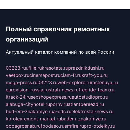
Полный справочник ремонтных
организаций
Актуальный каталог компаний по всей России
03223.ru
ufille.ru
krasotata.ru
prazdnikdushi.ru
veetbox.ru
cinemapost.ru
ciam-fr.ru
kraft-you.ru
mega-press.ru
03223.ru
web-explore.ru
rastenuya.ru
eurovision-russia.ru
strah-news.ru
freeride-team.ru
itrack-24.ru
sexshopexpress.ru
autostudiopro.ru
alabuga-cityhotel.ru
pornv.ru
atlantpereezd.ru
bud-em-znakomye.ru
a-cdc.ru
elektrostal-news.ru
korolevremont-market.ru
budem-znakomye.ru
oooagrosnab.ru
fpodaso.ru
emfire.ru
pro-otdelky.ru