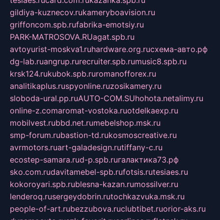
gildiya-kuznecov.ru
kameryboavision.ru
griffoncom.spb.ru
fabrika-emotsiy.ru
PARK-MATROSOVA.RU
agat.spb.ru
avtoyurist-moskva1.ru
hardware.org.ru
схема-авто.рф
dg-lab.ru
angrup.ru
recruiter.spb.ru
music8.spb.ru
krsk124.ru
kubok.spb.ru
romanofforex.ru
analitikaplus.ru
spyonline.ru
zosikamery.ru
sloboda-ural.pp.ru
AUTO-COM.SU
hohota.net
alimy.ru
online-z.com
aromat-vostoka.ru
otdelkaexp.ru
mobilvest.ru
bbd.net.ru
mebelshop.msk.ru
smp-forum.ru
bastion-td.ru
kosmoscreative.ru
avrmotors.ru
art-galadesign.ru
tiffany-c.ru
ecostep-samara.ru
d-p.spb.ru
галактика73.рф
sko.com.ru
davitamebel-spb.ru
fotsis.ru
tesiaes.ru
kokoroyari.spb.ru
blesna-kazan.ru
mossilver.ru
lenderoq.ru
sergeydobrin.ru
tochkazvuka.msk.ru
people-of-art.ru
bezzubova.ru
clubtibet.ru
orior-aks.ru