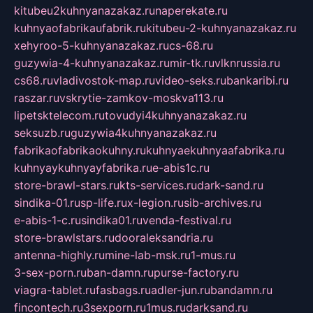
kitubeu2kuhnyanazakaz.ru
naperekate.ru
kuhnyaofabrikaufabrik.ru
kitubeu-2-kuhnyanazakaz.ru
xehyroo-5-kuhnyanazakaz.ru
cs-68.ru
guzywia-4-kuhnyanazakaz.ru
mir-tk.ru
vlknrussia.ru
cs68.ru
vladivostok-map.ru
video-seks.ru
bankaribi.ru
raszar.ru
vskrytie-zamkov-moskva113.ru
lipetsktelecom.ru
tovudyi4kuhnyanazakaz.ru
seksuzb.ru
guzywia4kuhnyanazakaz.ru
fabrikaofabrikaokuhny.ru
kuhnyaekuhnyaafabrika.ru
kuhnyaykuhnyayfabrika.ru
e-abis1c.ru
store-brawl-stars.ru
kts-services.ru
dark-sand.ru
sindika-01.ru
sp-life.ru
x-legion.ru
sib-archives.ru
e-abis-1-c.ru
sindika01.ru
venda-festival.ru
store-brawlstars.ru
dooraleksandria.ru
antenna-highly.ru
mine-lab-msk.ru
1-mus.ru
3-sex-porn.ru
ban-damn.ru
purse-factory.ru
viagra-tablet.ru
fasbags.ru
adler-jun.ru
bandamn.ru
fincontech.ru
3sexporn.ru
1mus.ru
darksand.ru