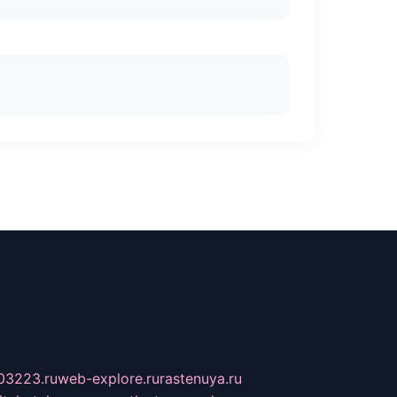
03223.ru
web-explore.ru
rastenuya.ru