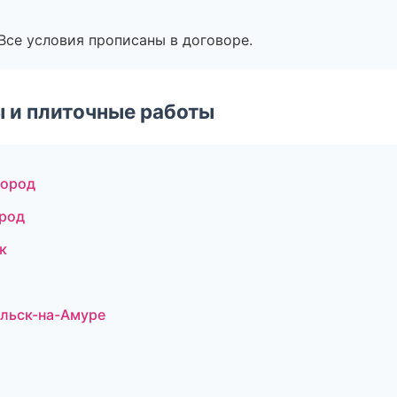
Все условия прописаны в договоре.
 и плиточные работы
город
род
к
ольск-на-Амуре