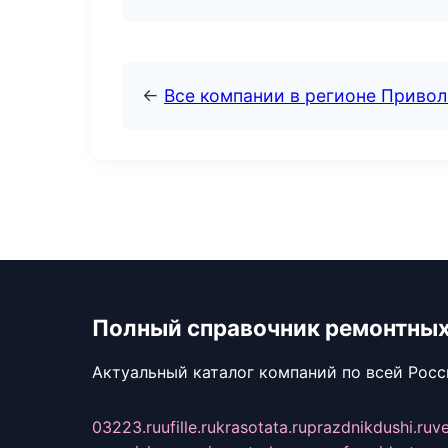
←
Все компании в регионе Приво
Полный справочник ремонтных
Актуальный каталог компаний по всей Рос
03223.ru
ufille.ru
krasotata.ru
prazdnikdushi.ru
v