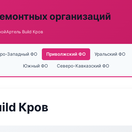
ремонтных организаций
ойАртель Build Кров
ро-Западный ФО
Приволжский ФО
Уральский ФО
Южный ФО
Северо-Кавказский ФО
ild Кров