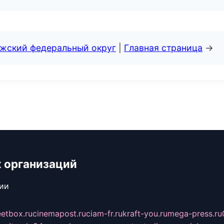
лжский федеральный округ
|
Главная страница
→
 организаций
сии
eetbox.ru
cinemapost.ru
ciam-fr.ru
kraft-you.ru
mega-press.ru