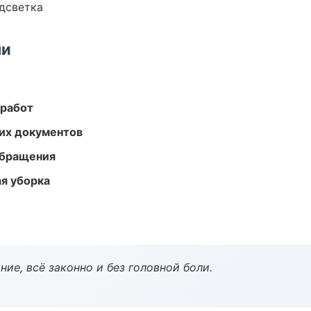
одсветка
ми
 работ
их документов
обращения
ая уборка
ие, всё законно и без головной боли.