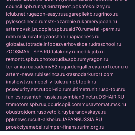
council.spb.ru
лодкипатриот.рф
kafekolizey.ru
iclub.net.ru
gazon-easy.ru
sugarepilekb.ru
grinox.ru
pylesostineco.ru
msts-ozarenie.ru
kameryjooan.ru
artemovskij.ru
dopler.spb.ru
aid70.ru
metall-perm.ru
ndm.msk.ru
ratingzooshop.ru
apiaccess.ru
globalautotrade.info
bezverhovskoe.ru
drsschool.ru
ZOOSMART.SPB.RU
dalakony.ru
medikijob.ru
remontt.spb.ru
photostudia.spb.ru
myragon.ru
terramia.ru
academy62.ru
gardengallereya.ru
rti.com.ru
artem-news.ru
biserinca.ru
krasnodarkurort.com
imshowtv.ru
mebel-v-tule.ru
mobtopik.ru
pcsecurity.net.ru
tool-sib.ru
multimetrunit.ru
sp-tour.ru
fan-cs.ru
santeh-russia.ru
symbian9.net.ru
DSHAIR.RU
tmmotors.spb.ru
xjocuricopii.com
musavtomat.msk.ru
obustrojdom.ru
sovetcik.ru
ybaranovskaya.ru
ppknews.ru
cult-alshei.ru
JAPANRUSSIA.RU
proekciyamebel.ru
imper-finans.ru
rim.org.ru
glamourai.ru
brassminus.ru
zabor-pro.ru
ftn.pp.ru