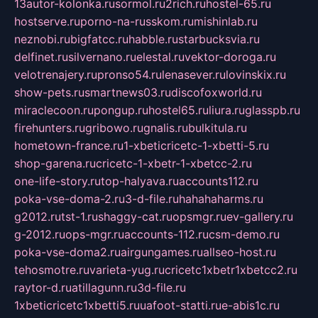
13autor-kolonka.ru
sormol.ru
2rich.ru
hostel-65.ru
hostserve.ru
porno-na-russkom.ru
mishinlab.ru
neznobi.ru
bigfatcc.ru
habble.ru
starbucksvia.ru
delfinet.ru
silvernano.ru
elestal.ru
vektor-doroga.ru
velotrenajery.ru
pronso54.ru
lenasever.ru
lovinskix.ru
show-pets.ru
smartnews03.ru
discofoxworld.ru
miraclecoon.ru
pongup.ru
hostel65.ru
liura.ru
glasspb.ru
firehunters.ru
gribowo.ru
gnalis.ru
bulkitula.ru
hometown-france.ru
1-xbeticricetc-1-xbetti-5.ru
shop-garena.ru
cricetc-1-xbetr-1-xbetcc-2.ru
one-life-story.ru
top-halyava.ru
accounts112.ru
poka-vse-doma-2.ru
3-d-file.ru
hahahaharms.ru
g2012.ru
tst-1.ru
shaggy-cat.ru
opsmgr.ru
ev-gallery.ru
g-2012.ru
ops-mgr.ru
accounts-112.ru
csm-demo.ru
poka-vse-doma2.ru
airgungames.ru
allseo-host.ru
tehosmotre.ru
varieta-yug.ru
cricetc1xbetr1xbetcc2.ru
raytor-d.ru
atillagunn.ru
3d-file.ru
1xbeticricetc1xbetti5.ru
uafoot-statti.ru
e-abis1c.ru