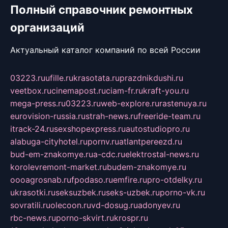
Полный справочник ремонтных
организаций
Актуальный каталог компаний по всей России
03223.ru
ufille.ru
krasotata.ru
prazdnikdushi.ru
veetbox.ru
cinemapost.ru
ciam-fr.ru
kraft-you.ru
mega-press.ru
03223.ru
web-explore.ru
rastenuya.ru
eurovision-russia.ru
strah-news.ru
freeride-team.ru
itrack-24.ru
sexshopexpress.ru
autostudiopro.ru
alabuga-cityhotel.ru
pornv.ru
atlantpereezd.ru
bud-em-znakomye.ru
a-cdc.ru
elektrostal-news.ru
korolevremont-market.ru
budem-znakomye.ru
oooagrosnab.ru
fpodaso.ru
emfire.ru
pro-otdelky.ru
ukrasotki.ru
seksuzbek.ru
seks-uzbek.ru
porno-vk.ru
sovratili.ru
olecoon.ru
vd-dosug.ru
adonyev.ru
rbc-news.ru
porno-skvirt.ru
krospr.ru