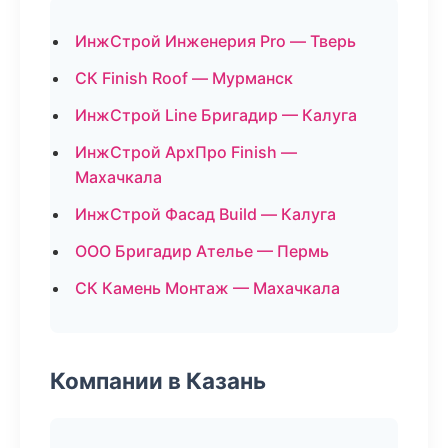
ИнжСтрой Инженерия Pro — Тверь
СК Finish Roof — Мурманск
ИнжСтрой Line Бригадир — Калуга
ИнжСтрой АрхПро Finish —
Махачкала
ИнжСтрой Фасад Build — Калуга
ООО Бригадир Ателье — Пермь
СК Камень Монтаж — Махачкала
Компании в Казань