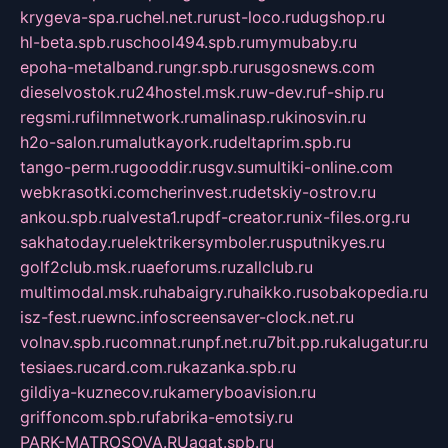
krygeva-spa.ru
chel.net.ru
rust-loco.ru
dugshop.ru
hl-beta.spb.ru
school494.spb.ru
mymubaby.ru
epoha-metalband.ru
ngr.spb.ru
rusgosnews.com
dieselvostok.ru
24hostel.msk.ru
w-dev.ru
f-ship.ru
regsmi.ru
filmnetwork.ru
malinasp.ru
kinosvin.ru
h2o-salon.ru
malutkayork.ru
deltaprim.spb.ru
tango-perm.ru
gooddir.ru
sgv.su
multiki-online.com
webkrasotki.com
cherinvest.ru
detskiy-ostrov.ru
ankou.spb.ru
alvesta1.ru
pdf-creator.ru
nix-files.org.ru
sakhatoday.ru
elektrikersymboler.ru
sputnikyes.ru
golf2club.msk.ru
aeforums.ru
zallclub.ru
multimodal.msk.ru
habaigry.ru
haikko.ru
sobakopedia.ru
isz-fest.ru
ewnc.info
screensaver-clock.net.ru
volnav.spb.ru
comnat.ru
npf.net.ru
7bit.pp.ru
kalugatur.ru
tesiaes.ru
card.com.ru
kazanka.spb.ru
gildiya-kuznecov.ru
kameryboavision.ru
griffoncom.spb.ru
fabrika-emotsiy.ru
PARK-MATROSOVA.RU
agat.spb.ru