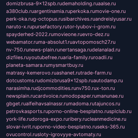
domizbrusa-9x12spb.ru
demaholding.ru
aalse.ru
a380club.ru
argentinamia.ru
perkoka.ru
movie-one.ru
perk-oka.ru
g-octopus.ru
sibarchives.ru
andreislyusar.ru
naruto-x.ru
pursefactory.ru
tor-lyubov-i-grom.ru
spayderhed-2022.ru
movieone.ru
evro-dez.ru
webamator.ru
ma-absolut1.ru
avtopomosch27.ru
nv-750.ru
news-plain.ru
nertansaga.ru
delanalad.ru
dizfiles.ru
youtubefree.ru
aria-family.ru
roadli.ru
planeta-samara.ru
mysmartbuy.ru
matrasy-kemerovo.ru
ashanet.ru
trade-farm.ru
dotcustoms.ru
domizbrusa9x12spb.ru
autodamp.ru
narasimha.ru
djcommodities.ru
nv750.ru
x-ton.ru
newsplain.ru
cardvoice.ru
modopaper.ru
manunae.ru
gbget.ru
alfeihavsalnassr.ru
madoma.ru
tajuncos.ru
petrovkasports.ru
porno-online-besplatno.ru
splclub.ru
york-life.ru
doroga-expo.ru
ribery.ru
cleanmedicine.ru
slovar-ivrit.ru
porno-video-besplatno.ru
seks-365.ru
ovucontrol.ru
sloty-igrovyye-avtomaty.ru