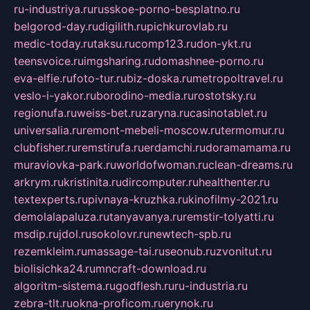
ru-industriya.ru
russkoe-porno-besplatno.ru
belgorod-day.ru
digilith.ru
pichkurovlab.ru
medic-today.ru
taksu.ru
comp123.ru
don-ykt.ru
teensvoice.ru
imgsharing.ru
domashnee-porno.ru
eva-elfie.ru
foto-tur.ru
biz-doska.ru
metropoltravel.ru
veslo-i-yakor.ru
borodino-media.ru
rostotsky.ru
regionufa.ru
weiss-bet.ru
zaryna.ru
casinotablet.ru
universalia.ru
remont-mebeli-moscow.ru
termomur.ru
clubfisher.ru
remstirufa.ru
erdamchi.ru
doramamama.ru
muraviovka-park.ru
worldofwoman.ru
clean-dreams.ru
arkrym.ru
kristinita.ru
dircomputer.ru
healthenter.ru
textexperts.ru
pivnaya-kruzhka.ru
kinofilmy-2021.ru
demolalapaluza.ru
tanyavanya.ru
remstir-tolyatti.ru
msdip.ru
jdol.ru
sokolovr.ru
newtech-spb.ru
rezemkleim.ru
massage-tai.ru
seonub.ru
zvonitut.ru
biolisichka24.ru
mncraft-download.ru
algoritm-sistema.ru
godflesh.ru
ru-industria.ru
zebra-tlt.ru
okna-proficom.ru
erynok.ru