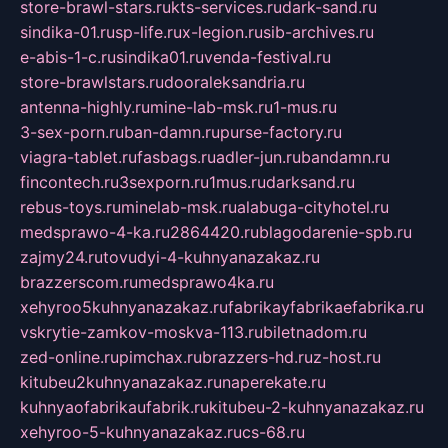
store-brawl-stars.ru
kts-services.ru
dark-sand.ru
sindika-01.ru
sp-life.ru
x-legion.ru
sib-archives.ru
e-abis-1-c.ru
sindika01.ru
venda-festival.ru
store-brawlstars.ru
dooraleksandria.ru
antenna-highly.ru
mine-lab-msk.ru
1-mus.ru
3-sex-porn.ru
ban-damn.ru
purse-factory.ru
viagra-tablet.ru
fasbags.ru
adler-jun.ru
bandamn.ru
fincontech.ru
3sexporn.ru
1mus.ru
darksand.ru
rebus-toys.ru
minelab-msk.ru
alabuga-cityhotel.ru
medsprawo-4-ka.ru
2864420.ru
blagodarenie-spb.ru
zajmy24.ru
tovudyi-4-kuhnyanazakaz.ru
brazzerscom.ru
medsprawo4ka.ru
xehyroo5kuhnyanazakaz.ru
fabrikayfabrikaefabrika.ru
vskrytie-zamkov-moskva-113.ru
biletnadom.ru
zed-online.ru
pimchax.ru
brazzers-hd.ru
z-host.ru
kitubeu2kuhnyanazakaz.ru
naperekate.ru
kuhnyaofabrikaufabrik.ru
kitubeu-2-kuhnyanazakaz.ru
xehyroo-5-kuhnyanazakaz.ru
cs-68.ru