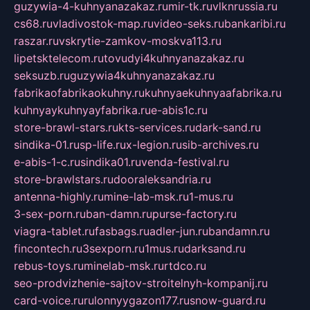
guzywia-4-kuhnyanazakaz.ru
mir-tk.ru
vlknrussia.ru
cs68.ru
vladivostok-map.ru
video-seks.ru
bankaribi.ru
raszar.ru
vskrytie-zamkov-moskva113.ru
lipetsktelecom.ru
tovudyi4kuhnyanazakaz.ru
seksuzb.ru
guzywia4kuhnyanazakaz.ru
fabrikaofabrikaokuhny.ru
kuhnyaekuhnyaafabrika.ru
kuhnyaykuhnyayfabrika.ru
e-abis1c.ru
store-brawl-stars.ru
kts-services.ru
dark-sand.ru
sindika-01.ru
sp-life.ru
x-legion.ru
sib-archives.ru
e-abis-1-c.ru
sindika01.ru
venda-festival.ru
store-brawlstars.ru
dooraleksandria.ru
antenna-highly.ru
mine-lab-msk.ru
1-mus.ru
3-sex-porn.ru
ban-damn.ru
purse-factory.ru
viagra-tablet.ru
fasbags.ru
adler-jun.ru
bandamn.ru
fincontech.ru
3sexporn.ru
1mus.ru
darksand.ru
rebus-toys.ru
minelab-msk.ru
rtdco.ru
seo-prodvizhenie-sajtov-stroitelnyh-kompanij.ru
card-voice.ru
rulonnyygazon177.ru
snow-guard.ru