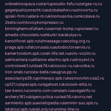
onlinekinospace.ru
startupstudio-fefu.ru
zarges-ru.ru
gegenjustizunrecht.ru
autobalashov.ru
utrovortu.ru
spiski-firm.ru
elara-m.ru
kinomusorka.ru
mkcslava.ru
2bets.ru
vintovoykompressor.ru
birminghamvsfulham.ru
sarmat-komp.ru
pioneeri.ru
amadis-chocolate.ru
shkurki-karakulya.ru
kanotiforet.spb.ru
tutmassage.ru
ecolog.org.ru
praga.spb.ru
falcorussia.ru
autodoctorservis.ru
kamertondom.spb.ru
net-life.net.ru
avto-vozim.ru
sakhcamera.ru
alliance-electro.spb.ru
stroyavt.ru
controlweb1.ru
tdsak74.ru
kinzozo-ru.ru
kvotka.ru
iron-snab.ru
costa-bella.ru
eugrus.pp.ru
associaciya39.ru
primexpo.spb.ru
bezmorchin.ru
ia2.ru
cpt21.ru
ispecspb.ru
regahost.ru
kolosok-elita.ru
tae-kwon.ru
consrio.com.ru
insiam.ru
avegainfo.ru
archery161.ru
bigencyclica.ru
vlast16.ru
korru.net
sarmiento.spb.su
extelopedia.ru
lammin-suo.spb.ru
iskatour.spb.ru
snpi.org.ru
running-line.ru