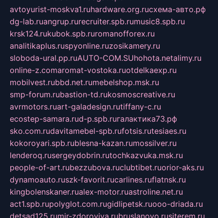
avtoyurist-moskva1.ru
hardware.org.ru
схема-авто.рф
dg-lab.ru
angrup.ru
recruiter.spb.ru
music8.spb.ru
krsk124.ru
kubok.spb.ru
romanofforex.ru
analitikaplus.ru
spyonline.ru
zosikamery.ru
sloboda-ural.pp.ru
AUTO-COM.SU
hohota.net
alimy.ru
online-z.com
aromat-vostoka.ru
otdelkaexp.ru
mobilvest.ru
bbd.net.ru
mebelshop.msk.ru
smp-forum.ru
bastion-td.ru
kosmoscreative.ru
avrmotors.ru
art-galadesign.ru
tiffany-c.ru
ecostep-samara.ru
d-p.spb.ru
галактика73.рф
sko.com.ru
davitamebel-spb.ru
fotsis.ru
tesiaes.ru
kokoroyari.spb.ru
blesna-kazan.ru
mossilver.ru
lenderoq.ru
sergeydobrin.ru
tochkazvuka.msk.ru
people-of-art.ru
bezzubova.ru
clubtibet.ru
orior-aks.ru
dynamoauto.ru
szk-favorit.ru
carlines.ru
flatnsk.ru
kingbolenskaner.ru
alex-motor.ru
astroline.net.ru
act1.spb.ru
polyglot.com.ru
gidlipetsk.ru
ooo-driada.ru
detsad125.ru
mir-zdoroviya.ru
bruslanovo.ru
siterem.ru