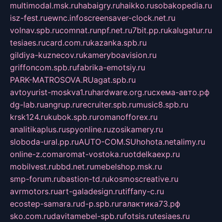
multimodal.msk.ru
habaigry.ru
haikko.ru
sobakopedia.ru
isz-fest.ru
ewnc.info
screensaver-clock.net.ru
volnav.spb.ru
comnat.ru
npf.net.ru
7bit.pp.ru
kalugatur.ru
tesiaes.ru
card.com.ru
kazanka.spb.ru
gildiya-kuznecov.ru
kameryboavision.ru
griffoncom.spb.ru
fabrika-emotsiy.ru
PARK-MATROSOVA.RU
agat.spb.ru
avtoyurist-moskva1.ru
hardware.org.ru
схема-авто.рф
dg-lab.ru
angrup.ru
recruiter.spb.ru
music8.spb.ru
krsk124.ru
kubok.spb.ru
romanofforex.ru
analitikaplus.ru
spyonline.ru
zosikamery.ru
sloboda-ural.pp.ru
AUTO-COM.SU
hohota.net
alimy.ru
online-z.com
aromat-vostoka.ru
otdelkaexp.ru
mobilvest.ru
bbd.net.ru
mebelshop.msk.ru
smp-forum.ru
bastion-td.ru
kosmoscreative.ru
avrmotors.ru
art-galadesign.ru
tiffany-c.ru
ecostep-samara.ru
d-p.spb.ru
галактика73.рф
sko.com.ru
davitamebel-spb.ru
fotsis.ru
tesiaes.ru