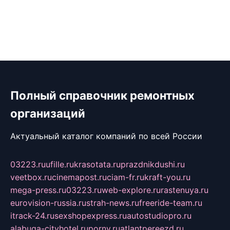
Полный справочник ремонтных
организаций
Актуальный каталог компаний по всей России
03223.ru
ufille.ru
krasotata.ru
prazdnikdushi.ru
veetbox.ru
cinemapost.ru
ciam-fr.ru
kraft-you.ru
mega-press.ru
03223.ru
web-explore.ru
rastenuya.ru
eurovision-russia.ru
strah-news.ru
freeride-team.ru
itrack-24.ru
sexshopexpress.ru
autostudiopro.ru
alabuga-cityhotel.ru
pornv.ru
atlantpereezd.ru