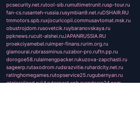
pcsecurity.net.ru
tool-sib.ru
multimetrunit.ru
sp-tour.ru
fan-cs.ru
santeh-russia.ru
symbian9.net.ru
DSHAIR.RU
tmmotors.spb.ru
xjocuricopii.com
musavtomat.msk.ru
obustrojdom.ru
sovetcik.ru
ybaranovskaya.ru
ppknews.ru
cult-alshei.ru
JAPANRUSSIA.RU
proekciyamebel.ru
imper-finans.ru
rim.org.ru
glamourai.ru
brassminus.ru
zabor-pro.ru
ftn.pp.ru
dorogoe58.ru
laimengpacker.ru
kuzova-zapchasti.ru
sageerp.ru
taxodrom.ru
dsrazvitie.ru
hardcity.net.ru
ratinghomegames.ru
topservice25.ru
gubernyan.ru
gtglasslined.ru
ii4.ru
tssport.spb.ru
andorra24.com
blackwallstreet.ru
oboimos.ru
optim-doors.com.ru
ikuch.ru
nycr.org.ru
npa21.ru
vremya-ch.spb.ru
desert000.ru
ivtorgi.ru
ifiori.ru
catalog-statei.ru
dcv.org.ru
spetsmaster174.ru
ipkameryhiseeu.ru
dum26.ru
ruspol.spb.ru
fr-opendp.ru
kam-solnyshko.ru
cheyenne-arapaho.ru
sevzapmetal.spb.ru
ted-lapidus.spb.ru
parasite-eliminator.ru