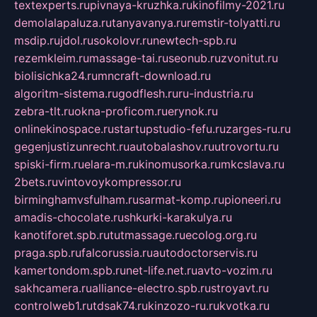
textexperts.ru
pivnaya-kruzhka.ru
kinofilmy-2021.ru
demolalapaluza.ru
tanyavanya.ru
remstir-tolyatti.ru
msdip.ru
jdol.ru
sokolovr.ru
newtech-spb.ru
rezemkleim.ru
massage-tai.ru
seonub.ru
zvonitut.ru
biolisichka24.ru
mncraft-download.ru
algoritm-sistema.ru
godflesh.ru
ru-industria.ru
zebra-tlt.ru
okna-proficom.ru
erynok.ru
onlinekinospace.ru
startupstudio-fefu.ru
zarges-ru.ru
gegenjustizunrecht.ru
autobalashov.ru
utrovortu.ru
spiski-firm.ru
elara-m.ru
kinomusorka.ru
mkcslava.ru
2bets.ru
vintovoykompressor.ru
birminghamvsfulham.ru
sarmat-komp.ru
pioneeri.ru
amadis-chocolate.ru
shkurki-karakulya.ru
kanotiforet.spb.ru
tutmassage.ru
ecolog.org.ru
praga.spb.ru
falcorussia.ru
autodoctorservis.ru
kamertondom.spb.ru
net-life.net.ru
avto-vozim.ru
sakhcamera.ru
alliance-electro.spb.ru
stroyavt.ru
controlweb1.ru
tdsak74.ru
kinzozo-ru.ru
kvotka.ru