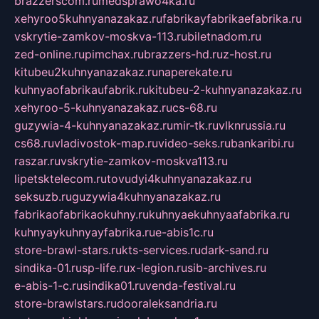
brazzerscom.ru
medsprawo4ka.ru
xehyroo5kuhnyanazakaz.ru
fabrikayfabrikaefabrika.ru
vskrytie-zamkov-moskva-113.ru
biletnadom.ru
zed-online.ru
pimchax.ru
brazzers-hd.ru
z-host.ru
kitubeu2kuhnyanazakaz.ru
naperekate.ru
kuhnyaofabrikaufabrik.ru
kitubeu-2-kuhnyanazakaz.ru
xehyroo-5-kuhnyanazakaz.ru
cs-68.ru
guzywia-4-kuhnyanazakaz.ru
mir-tk.ru
vlknrussia.ru
cs68.ru
vladivostok-map.ru
video-seks.ru
bankaribi.ru
raszar.ru
vskrytie-zamkov-moskva113.ru
lipetsktelecom.ru
tovudyi4kuhnyanazakaz.ru
seksuzb.ru
guzywia4kuhnyanazakaz.ru
fabrikaofabrikaokuhny.ru
kuhnyaekuhnyaafabrika.ru
kuhnyaykuhnyayfabrika.ru
e-abis1c.ru
store-brawl-stars.ru
kts-services.ru
dark-sand.ru
sindika-01.ru
sp-life.ru
x-legion.ru
sib-archives.ru
e-abis-1-c.ru
sindika01.ru
venda-festival.ru
store-brawlstars.ru
dooraleksandria.ru