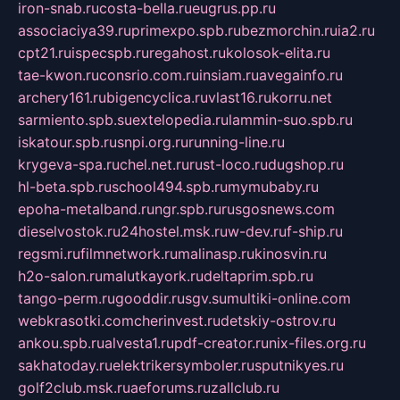
iron-snab.ru
costa-bella.ru
eugrus.pp.ru
associaciya39.ru
primexpo.spb.ru
bezmorchin.ru
ia2.ru
cpt21.ru
ispecspb.ru
regahost.ru
kolosok-elita.ru
tae-kwon.ru
consrio.com.ru
insiam.ru
avegainfo.ru
archery161.ru
bigencyclica.ru
vlast16.ru
korru.net
sarmiento.spb.su
extelopedia.ru
lammin-suo.spb.ru
iskatour.spb.ru
snpi.org.ru
running-line.ru
krygeva-spa.ru
chel.net.ru
rust-loco.ru
dugshop.ru
hl-beta.spb.ru
school494.spb.ru
mymubaby.ru
epoha-metalband.ru
ngr.spb.ru
rusgosnews.com
dieselvostok.ru
24hostel.msk.ru
w-dev.ru
f-ship.ru
regsmi.ru
filmnetwork.ru
malinasp.ru
kinosvin.ru
h2o-salon.ru
malutkayork.ru
deltaprim.spb.ru
tango-perm.ru
gooddir.ru
sgv.su
multiki-online.com
webkrasotki.com
cherinvest.ru
detskiy-ostrov.ru
ankou.spb.ru
alvesta1.ru
pdf-creator.ru
nix-files.org.ru
sakhatoday.ru
elektrikersymboler.ru
sputnikyes.ru
golf2club.msk.ru
aeforums.ru
zallclub.ru