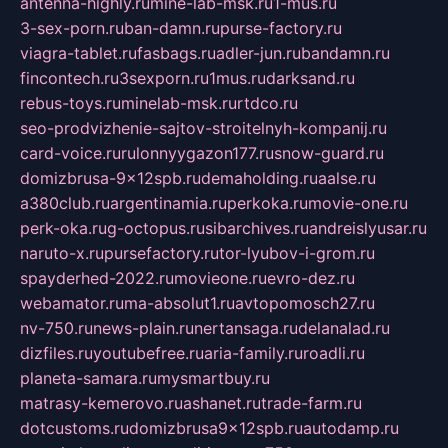
antenna-highly.ru
mine-lab-msk.ru
1-mus.ru
3-sex-porn.ru
ban-damn.ru
purse-factory.ru
viagra-tablet.ru
fasbags.ru
adler-jun.ru
bandamn.ru
fincontech.ru
3sexporn.ru
1mus.ru
darksand.ru
rebus-toys.ru
minelab-msk.ru
rtdco.ru
seo-prodvizhenie-sajtov-stroitelnyh-kompanij.ru
card-voice.ru
rulonnyygazon177.ru
snow-guard.ru
domizbrusa-9x12spb.ru
demaholding.ru
aalse.ru
a380club.ru
argentinamia.ru
perkoka.ru
movie-one.ru
perk-oka.ru
g-octopus.ru
sibarchives.ru
andreislyusar.ru
naruto-x.ru
pursefactory.ru
tor-lyubov-i-grom.ru
spayderhed-2022.ru
movieone.ru
evro-dez.ru
webamator.ru
ma-absolut1.ru
avtopomosch27.ru
nv-750.ru
news-plain.ru
nertansaga.ru
delanalad.ru
dizfiles.ru
youtubefree.ru
aria-family.ru
roadli.ru
planeta-samara.ru
mysmartbuy.ru
matrasy-kemerovo.ru
ashanet.ru
trade-farm.ru
dotcustoms.ru
domizbrusa9x12spb.ru
autodamp.ru