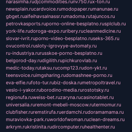
narasimha.ru
djcommodities.ru
nv750.ru
x-ton.ru
newsplain.ru
cardvoice.ru
modopaper.ru
manunae.ru
gbget.ru
alfeihavsalnassr.ru
madoma.ru
tajuncos.ru
petrovkasports.ru
porno-online-besplatno.ru
splclub.ru
york-life.ru
doroga-expo.ru
ribery.ru
cleanmedicine.ru
slovar-ivrit.ru
porno-video-besplatno.ru
seks-365.ru
ovucontrol.ru
sloty-igrovyye-avtomaty.ru
ru-industriya.ru
russkoe-porno-besplatno.ru
belgorod-day.ru
digilith.ru
pichkurovlab.ru
medic-today.ru
taksu.ru
comp123.ru
don-ykt.ru
teensvoice.ru
imgsharing.ru
domashnee-porno.ru
eva-elfie.ru
foto-tur.ru
biz-doska.ru
metropoltravel.ru
veslo-i-yakor.ru
borodino-media.ru
rostotsky.ru
regionufa.ru
weiss-bet.ru
zaryna.ru
casinotablet.ru
universalia.ru
remont-mebeli-moscow.ru
termomur.ru
clubfisher.ru
remstirufa.ru
erdamchi.ru
doramamama.ru
muraviovka-park.ru
worldofwoman.ru
clean-dreams.ru
arkrym.ru
kristinita.ru
dircomputer.ru
healthenter.ru