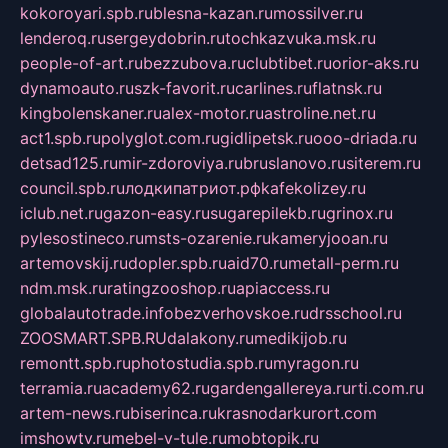
kokoroyari.spb.ru
blesna-kazan.ru
mossilver.ru
lenderoq.ru
sergeydobrin.ru
tochkazvuka.msk.ru
people-of-art.ru
bezzubova.ru
clubtibet.ru
orior-aks.ru
dynamoauto.ru
szk-favorit.ru
carlines.ru
flatnsk.ru
kingbolenskaner.ru
alex-motor.ru
astroline.net.ru
act1.spb.ru
polyglot.com.ru
gidlipetsk.ru
ooo-driada.ru
detsad125.ru
mir-zdoroviya.ru
bruslanovo.ru
siterem.ru
council.spb.ru
лодкипатриот.рф
kafekolizey.ru
iclub.net.ru
gazon-easy.ru
sugarepilekb.ru
grinox.ru
pylesostineco.ru
msts-ozarenie.ru
kameryjooan.ru
artemovskij.ru
dopler.spb.ru
aid70.ru
metall-perm.ru
ndm.msk.ru
ratingzooshop.ru
apiaccess.ru
globalautotrade.info
bezverhovskoe.ru
drsschool.ru
ZOOSMART.SPB.RU
dalakony.ru
medikijob.ru
remontt.spb.ru
photostudia.spb.ru
myragon.ru
terramia.ru
academy62.ru
gardengallereya.ru
rti.com.ru
artem-news.ru
biserinca.ru
krasnodarkurort.com
imshowtv.ru
mebel-v-tule.ru
mobtopik.ru