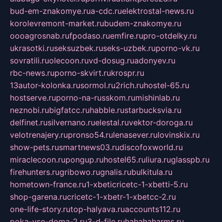
bud-em-znakomye.ru
a-cdc.ru
elektrostal-news.ru
korolevremont-market.ru
budem-znakomye.ru
oooagrosnab.ru
fpodaso.ru
emfire.ru
pro-otdelky.ru
ukrasotki.ru
seksuzbek.ru
seks-uzbek.ru
porno-vk.ru
sovratili.ru
olecoon.ru
vd-dosug.ru
adonyev.ru
rbc-news.ru
porno-skvirt.ru
krospr.ru
13autor-kolonka.ru
sormol.ru
2rich.ru
hostel-65.ru
hostserve.ru
porno-na-russkom.ru
mishinlab.ru
neznobi.ru
bigfatcc.ru
habble.ru
starbucksvia.ru
delfinet.ru
silvernano.ru
elestal.ru
vektor-doroga.ru
velotrenajery.ru
pronso54.ru
lenasever.ru
lovinskix.ru
show-pets.ru
smartnews03.ru
discofoxworld.ru
miraclecoon.ru
pongup.ru
hostel65.ru
liura.ru
glasspb.ru
firehunters.ru
gribowo.ru
gnalis.ru
bulkitula.ru
hometown-france.ru
1-xbeticricetc-1-xbetti-5.ru
shop-garena.ru
cricetc-1-xbetr-1-xbetcc-2.ru
one-life-story.ru
top-halyava.ru
accounts112.ru
poka-vse-doma-2.ru
3-d-file.ru
hahahaharms.ru