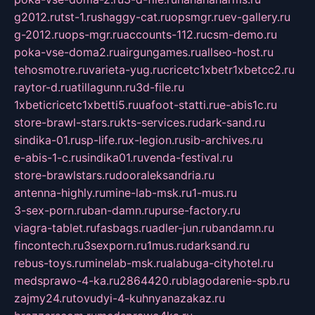
g2012.ru
tst-1.ru
shaggy-cat.ru
opsmgr.ru
ev-gallery.ru
g-2012.ru
ops-mgr.ru
accounts-112.ru
csm-demo.ru
poka-vse-doma2.ru
airgungames.ru
allseo-host.ru
tehosmotre.ru
varieta-yug.ru
cricetc1xbetr1xbetcc2.ru
raytor-d.ru
atillagunn.ru
3d-file.ru
1xbeticricetc1xbetti5.ru
uafoot-statti.ru
e-abis1c.ru
store-brawl-stars.ru
kts-services.ru
dark-sand.ru
sindika-01.ru
sp-life.ru
x-legion.ru
sib-archives.ru
e-abis-1-c.ru
sindika01.ru
venda-festival.ru
store-brawlstars.ru
dooraleksandria.ru
antenna-highly.ru
mine-lab-msk.ru
1-mus.ru
3-sex-porn.ru
ban-damn.ru
purse-factory.ru
viagra-tablet.ru
fasbags.ru
adler-jun.ru
bandamn.ru
fincontech.ru
3sexporn.ru
1mus.ru
darksand.ru
rebus-toys.ru
minelab-msk.ru
alabuga-cityhotel.ru
medsprawo-4-ka.ru
2864420.ru
blagodarenie-spb.ru
zajmy24.ru
tovudyi-4-kuhnyanazakaz.ru