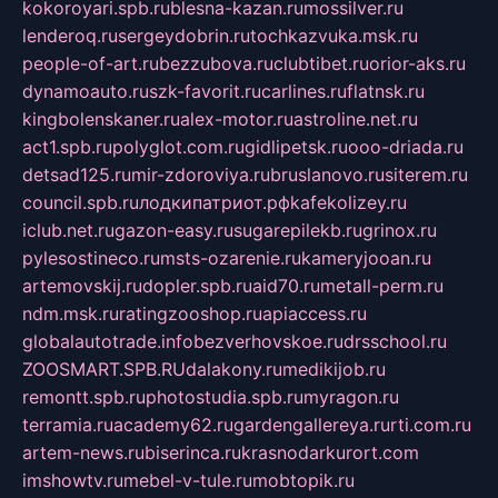
kokoroyari.spb.ru
blesna-kazan.ru
mossilver.ru
lenderoq.ru
sergeydobrin.ru
tochkazvuka.msk.ru
people-of-art.ru
bezzubova.ru
clubtibet.ru
orior-aks.ru
dynamoauto.ru
szk-favorit.ru
carlines.ru
flatnsk.ru
kingbolenskaner.ru
alex-motor.ru
astroline.net.ru
act1.spb.ru
polyglot.com.ru
gidlipetsk.ru
ooo-driada.ru
detsad125.ru
mir-zdoroviya.ru
bruslanovo.ru
siterem.ru
council.spb.ru
лодкипатриот.рф
kafekolizey.ru
iclub.net.ru
gazon-easy.ru
sugarepilekb.ru
grinox.ru
pylesostineco.ru
msts-ozarenie.ru
kameryjooan.ru
artemovskij.ru
dopler.spb.ru
aid70.ru
metall-perm.ru
ndm.msk.ru
ratingzooshop.ru
apiaccess.ru
globalautotrade.info
bezverhovskoe.ru
drsschool.ru
ZOOSMART.SPB.RU
dalakony.ru
medikijob.ru
remontt.spb.ru
photostudia.spb.ru
myragon.ru
terramia.ru
academy62.ru
gardengallereya.ru
rti.com.ru
artem-news.ru
biserinca.ru
krasnodarkurort.com
imshowtv.ru
mebel-v-tule.ru
mobtopik.ru