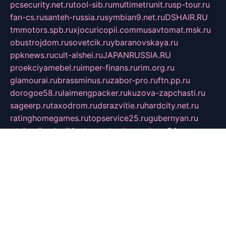
pcsecurity.net.ru
tool-sib.ru
multimetrunit.ru
sp-tour.ru
fan-cs.ru
santeh-russia.ru
symbian9.net.ru
DSHAIR.RU
tmmotors.spb.ru
xjocuricopii.com
musavtomat.msk.ru
obustrojdom.ru
sovetcik.ru
ybaranovskaya.ru
ppknews.ru
cult-alshei.ru
JAPANRUSSIA.RU
proekciyamebel.ru
imper-finans.ru
rim.org.ru
glamourai.ru
brassminus.ru
zabor-pro.ru
ftn.pp.ru
dorogoe58.ru
laimengpacker.ru
kuzova-zapchasti.ru
sageerp.ru
taxodrom.ru
dsrazvitie.ru
hardcity.net.ru
ratinghomegames.ru
topservice25.ru
gubernyan.ru
gtglasslined.ru
ii4.ru
tssport.spb.ru
andorra24.com
blackwallstreet.ru
oboimos.ru
optim-doors.com.ru
ikuch.ru
nycr.org.ru
npa21.ru
vremya-ch.spb.ru
desert000.ru
ivtorgi.ru
ifiori.ru
catalog-statei.ru
dcv.org.ru
spetsmaster174.ru
ipkameryhiseeu.ru
dum26.ru
ruspol.spb.ru
fr-opendp.ru
kam-solnyshko.ru
cheyenne-arapaho.ru
sevzapmetal.spb.ru
ted-lapidus.spb.ru
parasite-eliminator.ru