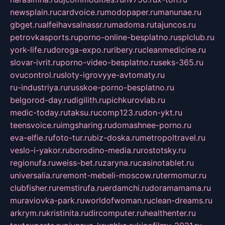
newsplain.ru
cardvoice.ru
modopaper.ru
manunae.ru
gbget.ru
alfeihavsalnassr.ru
madoma.ru
tajuncos.ru
petrovkasports.ru
porno-online-besplatno.ru
splclub.ru
york-life.ru
doroga-expo.ru
ribery.ru
cleanmedicine.ru
slovar-ivrit.ru
porno-video-besplatno.ru
seks-365.ru
ovucontrol.ru
sloty-igrovyye-avtomaty.ru
ru-industriya.ru
russkoe-porno-besplatno.ru
belgorod-day.ru
digilith.ru
pichkurovlab.ru
medic-today.ru
taksu.ru
comp123.ru
don-ykt.ru
teensvoice.ru
imgsharing.ru
domashnee-porno.ru
eva-elfie.ru
foto-tur.ru
biz-doska.ru
metropoltravel.ru
veslo-i-yakor.ru
borodino-media.ru
rostotsky.ru
regionufa.ru
weiss-bet.ru
zaryna.ru
casinotablet.ru
universalia.ru
remont-mebeli-moscow.ru
termomur.ru
clubfisher.ru
remstirufa.ru
erdamchi.ru
doramamama.ru
muraviovka-park.ru
worldofwoman.ru
clean-dreams.ru
arkrym.ru
kristinita.ru
dircomputer.ru
healthenter.ru