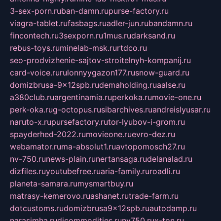
3-sex-porn.ru
ban-damn.ru
purse-factory.ru
viagra-tablet.ru
fasbags.ru
adler-jun.ru
bandamn.ru
fincontech.ru
3sexporn.ru
1mus.ru
darksand.ru
rebus-toys.ru
minelab-msk.ru
rtdco.ru
seo-prodvizhenie-sajtov-stroitelnyh-kompanij.ru
card-voice.ru
rulonnyygazon177.ru
snow-guard.ru
domizbrusa-9x12spb.ru
demaholding.ru
aalse.ru
a380club.ru
argentinamia.ru
perkoka.ru
movie-one.ru
perk-oka.ru
g-octopus.ru
sibarchives.ru
andreislyusar.ru
naruto-x.ru
pursefactory.ru
tor-lyubov-i-grom.ru
spayderhed-2022.ru
movieone.ru
evro-dez.ru
webamator.ru
ma-absolut1.ru
avtopomosch27.ru
nv-750.ru
news-plain.ru
nertansaga.ru
delanalad.ru
dizfiles.ru
youtubefree.ru
aria-family.ru
roadli.ru
planeta-samara.ru
mysmartbuy.ru
matrasy-kemerovo.ru
ashanet.ru
trade-farm.ru
dotcustoms.ru
domizbrusa9x12spb.ru
autodamp.ru
narasimha.ru
djcommodities.ru
nv750.ru
x-ton.ru