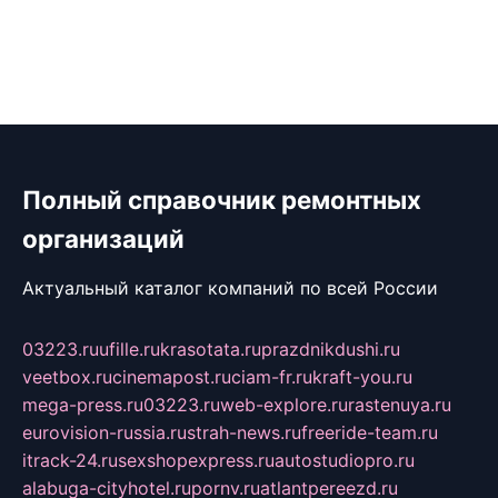
Полный справочник ремонтных
организаций
Актуальный каталог компаний по всей России
03223.ru
ufille.ru
krasotata.ru
prazdnikdushi.ru
veetbox.ru
cinemapost.ru
ciam-fr.ru
kraft-you.ru
mega-press.ru
03223.ru
web-explore.ru
rastenuya.ru
eurovision-russia.ru
strah-news.ru
freeride-team.ru
itrack-24.ru
sexshopexpress.ru
autostudiopro.ru
alabuga-cityhotel.ru
pornv.ru
atlantpereezd.ru