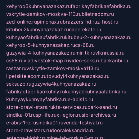
xehyroo5kuhnyanazakaz.ru
fabrikayfabrikaefabrika.ru
vskrytie-zamkov-moskva-113.ru
biletnadom.ru
zed-online.ru
pimchax.ru
brazzers-hd.ru
z-host.ru
kitubeu2kuhnyanazakaz.ru
naperekate.ru
kuhnyaofabrikaufabrik.ru
kitubeu-2-kuhnyanazakaz.ru
xehyroo-5-kuhnyanazakaz.ru
cs-68.ru
guzywia-4-kuhnyanazakaz.ru
mir-tk.ru
vlknrussia.ru
cs68.ru
vladivostok-map.ru
video-seks.ru
bankaribi.ru
raszar.ru
vskrytie-zamkov-moskva113.ru
lipetsktelecom.ru
tovudyi4kuhnyanazakaz.ru
seksuzb.ru
guzywia4kuhnyanazakaz.ru
fabrikaofabrikaokuhny.ru
kuhnyaekuhnyaafabrika.ru
kuhnyaykuhnyayfabrika.ru
e-abis1c.ru
store-brawl-stars.ru
kts-services.ru
dark-sand.ru
sindika-01.ru
sp-life.ru
x-legion.ru
sib-archives.ru
e-abis-1-c.ru
sindika01.ru
venda-festival.ru
store-brawlstars.ru
dooraleksandria.ru
antenna-highly.ru
mine-lab-msk.ru
1-mus.ru